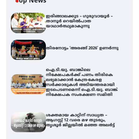
Top News
ഇരിങ്ങാലക്കുട – ഗുരുവായൂർ –
താനൂർ റെയിൽപാത
യാഥാർത്ഥ്യമാകുന്നു
തിരനോട്ടം ‘അരങ്ങ് 2026’ ഉണർന്നു
ഐ.ടി.യു. ബാങ്കിലെ
നിക്ഷേപകർക്ക് പണം തിരികെ
ലഭ്യമാക്കാൻ കേന്ദ്ര-കേരള
സർക്കാരുകൾ അടിയന്തരമായി
ഇടപെടണമെന്ന് ഐ.ടി.യു. ബാങ്ക്
നിക്ഷേപക സംരക്ഷണ സമിതി
ശക്തമായ കാറ്റിന് സാധ്യത –
ആഗസ്റ്റ് 12 വരെ മഴ തുടരും,
തൃശൂർ ജില്ലയിൽ മഞ്ഞ അലർട്ട്