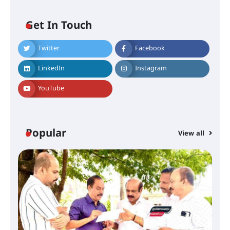
Get In Touch
Twitter
Facebook
തിരനോട്ടം ‘അരങ്ങ് 2026’ ഉണർന്നു
LinkedIn
Instagram
YouTube
ഐ.ടി.യു. ബാങ്കിലെ
നിക്ഷേപകർക്ക് പണം തിരികെ
ലഭ്യമാക്കാൻ കേന്ദ്ര-കേരള
സർക്കാരുകൾ അടിയന്തരമായി
ഇടപെടണമെന്ന് ഐ.ടി.യു. ബാങ്ക്
Popular
നിക്ഷേപക സംരക്ഷണ സമിതി
View all
ശക്തമായ കാറ്റിന് സാധ്യത –
ആഗസ്റ്റ് 12 വരെ മഴ തുടരും,
തൃശൂർ ജില്ലയിൽ മഞ്ഞ അലർട്ട്
ശക്തമായ മഴ തുടരുന്നു – തൃശൂർ
ജില്ലയിൽ എല്ലാ വിദ്യാഭ്യാസ