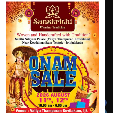
സ്ഥാപനങ്ങൾക്കും ശനിയാഴ്ച
അവധി
സെന്റ് ജോസഫ്സ് കോളജ്
കോമേഴ്‌സ് അസോസിയേഷന്
എം.ജി. യൂണിവേഴ്‌സിറ്റിയിൽ നിന്ന്
തുടക്കമായി
ഇംഗ്ളീഷ് സാഹിത്യത്തിൽ
ഡോക്ടറേറ്റ് നേടിയ എൻ. ആര്യ
കോമേഴ്സ് എക്സ്പോയുമായി എസ്
എൻ ഹയർ സെക്കൻഡറി
വിദ്യാർത്ഥികൾ
സർഗ്ഗസാഹിതി- കവിതാസംഗമം 2026
കവിതാ ചർച്ച കാട്ടൂർ, ടി. കെ.
ബാലൻ ഹാളിൽ 16ന്
Get In Touch
Twitter
Facebook
LinkedIn
Instagram