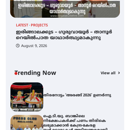
സ്ഥാപനങ്ങൾക്കും ശനിയാഴ്ച
അവധി
LATEST
PROJECTS
LA
എം.ജി. യൂണിവേഴ്‌സിറ്റിയിൽ നിന്ന്
ഇംഗ്ളീഷ് സാഹിത്യത്തിൽ
12
ഇരിങ്ങാലക്കുട – ഗുരുവായൂർ – താനൂർ
ത
ഡോക്ടറേറ്റ് നേടിയ എൻ. ആര്യ
റെയിൽപാത യാഥാർത്ഥ്യമാകുന്നു
August 9, 2026
ഇരിങ്ങാലക്കുട – ഗുരുവായൂർ –
താനൂർ റെയിൽപാത
യാഥാർത്ഥ്യമാകുന്നു
Trending Now
View all
തിരനോട്ടം ‘അരങ്ങ് 2026’ ഉണർന്നു
ഐ.ടി.യു. ബാങ്കിലെ
നിക്ഷേപകർക്ക് പണം തിരികെ
ലഭ്യമാക്കാൻ കേന്ദ്ര-കേരള