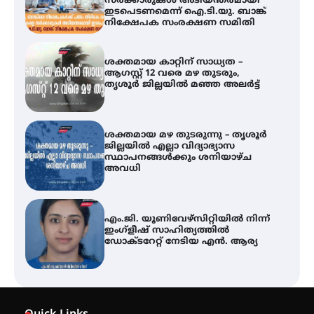
സർക്കാരുകൾ അടിയന്തരമായി
ഇടപെടണമെന്ന് ഐ.ടി.യു. ബാങ്ക്
നിക്ഷേപക സംരക്ഷണ സമിതി
ശക്തമായ കാറ്റിന് സാധ്യത –
ആഗസ്റ്റ് 12 വരെ മഴ തുടരും,
തൃശൂർ ജില്ലയിൽ മഞ്ഞ അലർട്ട്
ശക്തമായ മഴ തുടരുന്നു – തൃശൂർ
ജില്ലയിൽ എല്ലാ വിദ്യാഭ്യാസ
സ്ഥാപനങ്ങൾക്കും ശനിയാഴ്ച
അവധി
എം.ജി. യൂണിവേഴ്‌സിറ്റിയിൽ നിന്ന്
ഇംഗ്ളീഷ് സാഹിത്യത്തിൽ
ഡോക്ടറേറ്റ് നേടിയ എൻ. ആര്യ
ഇരിങ്ങാലക്കുട – ഗുരുവായൂർ –
താനൂർ റെയിൽപാത