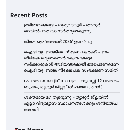
Recent Posts
ഇരിങ്ങാലക്കുട – ഗുരുവായൂർ – താനൂർ
റെയിൽപാത യാഥാർത്ഥ്യമാകുന്നു
തിരനോട്ടം ‘അരങ്ങ് 2026’ ഉണർന്നു
ഐ.ടി.യു. ബാങ്കിലെ നിക്ഷേപകർക്ക് പണം
തിരികെ ലഭ്യമാക്കാൻ കേന്ദ്ര-കേരള
സർക്കാരുകൾ അടിയന്തരമായി ഇടപെടണമെന്ന്
ഐ.ടി.യു. ബാങ്ക് നിക്ഷേപക സംരക്ഷണ സമിതി
ശക്തമായ കാറ്റിന് സാധ്യത – ആഗസ്റ്റ് 12 വരെ മഴ
തുടരും, തൃശൂർ ജില്ലയിൽ മഞ്ഞ അലർട്ട്
ശക്തമായ മഴ തുടരുന്നു – തൃശൂർ ജില്ലയിൽ
എല്ലാ വിദ്യാഭ്യാസ സ്ഥാപനങ്ങൾക്കും ശനിയാഴ്ച
അവധി