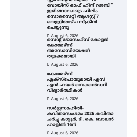
ട്യുണീഷ്യൻ ചിത്രം ” ദി
വോയിസ് ഓഫ് ഹിന്ദ് റജബ് ”
ഇരിങ്ങാലക്കുട ഫിലിം
സൊസൈറ്റി ആഗസ്റ്റ് 7
വെള്ളിയാഴ്ച സ്‌ക്രീൻ
ചെയ്യുന്നു
August 6, 2026
സെന്റ് ജോസഫ്സ് കോളജ്
കോമേഴ്‌സ്
അസോസിയേഷന്
തുടക്കമായി
August 6, 2026
കോമേഴ്സ്
എക്സ്പോയുമായി എസ്
എൻ ഹയർ സെക്കൻഡറി
വിദ്യാർത്ഥികൾ
August 6, 2026
സർഗ്ഗസാഹിതി-
കവിതാസംഗമം 2026 കവിതാ
ചർച്ച കാട്ടൂർ, ടി. കെ. ബാലൻ
ഹാളിൽ 16ന്
August 6, 2026