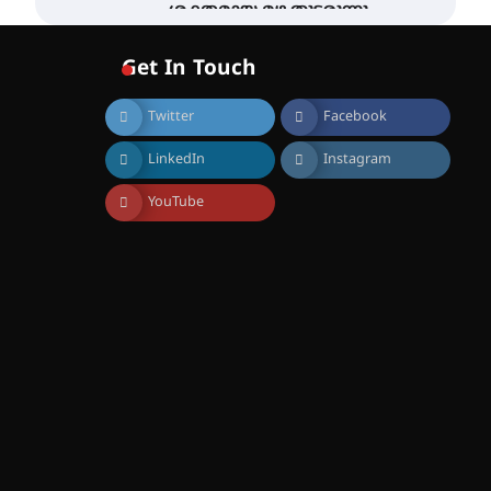
ശക്തമായ മഴ തുടരുന്നു –
തൃശൂർ ജില്ലയിൽ എല്ലാ
വിദ്യാഭ്യാസ
Get In Touch
സ്ഥാപനങ്ങൾക്കും
ശനിയാഴ്ച അവധി
Twitter
Facebook
August 7, 2026
എം.ജി. യൂണിവേഴ്‌സിറ്റിയിൽ
LinkedIn
Instagram
നിന്ന് ഇംഗ്ളീഷ്
സാഹിത്യത്തിൽ ഡോക്ടറേറ്റ്
നേടിയ എൻ. ആര്യ
YouTube
August 7, 2026
ട്യുണീഷ്യൻ ചിത്രം ” ദി
വോയിസ് ഓഫ് ഹിന്ദ് റജബ് ”
ഇരിങ്ങാലക്കുട ഫിലിം
സൊസൈറ്റി ആഗസ്റ്റ് 7
വെള്ളിയാഴ്ച സ്‌ക്രീൻ
ചെയ്യുന്നു
August 6, 2026
സെന്റ് ജോസഫ്സ് കോളജ്
കോമേഴ്‌സ്
അസോസിയേഷന്
തുടക്കമായി
August 6, 2026