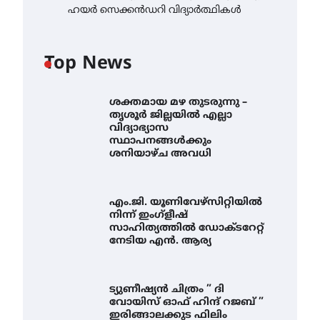
ഹയർ സെക്കൻഡറി വിദ്യാർത്ഥികൾ
Top News
ശക്തമായ മഴ തുടരുന്നു –
തൃശൂർ ജില്ലയിൽ എല്ലാ
വിദ്യാഭ്യാസ
സ്ഥാപനങ്ങൾക്കും
ശനിയാഴ്ച അവധി
എം.ജി. യൂണിവേഴ്‌സിറ്റിയിൽ
നിന്ന് ഇംഗ്ളീഷ്
സാഹിത്യത്തിൽ ഡോക്ടറേറ്റ്
നേടിയ എൻ. ആര്യ
ട്യുണീഷ്യൻ ചിത്രം ” ദി
വോയിസ് ഓഫ് ഹിന്ദ് റജബ് ”
ഇരിങ്ങാലക്കുട ഫിലിം