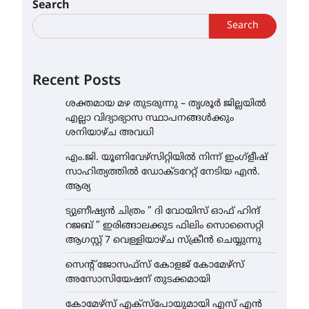
Search
Search
Recent Posts
ശക്തമായ മഴ തുടരുന്നു – തൃശൂർ ജില്ലയിൽ
എല്ലാ വിദ്യാഭ്യാസ സ്ഥാപനങ്ങൾക്കും
ശനിയാഴ്ച അവധി
എം.ജി. യൂണിവേഴ്‌സിറ്റിയിൽ നിന്ന് ഇംഗ്ളീഷ്
സാഹിത്യത്തിൽ ഡോക്ടറേറ്റ് നേടിയ എൻ.
ആര്യ
ട്യുണീഷ്യൻ ചിത്രം ” ദി വോയിസ് ഓഫ് ഹിന്ദ്
റജബ് ” ഇരിങ്ങാലക്കുട ഫിലിം സൊസൈറ്റി
ആഗസ്റ്റ് 7 വെള്ളിയാഴ്ച സ്‌ക്രീൻ ചെയ്യുന്നു
സെന്റ് ജോസഫ്സ് കോളജ് കോമേഴ്‌സ്
അസോസിയേഷന് തുടക്കമായി
കോമേഴ്സ് എക്സ്പോയുമായി എസ് എൻ