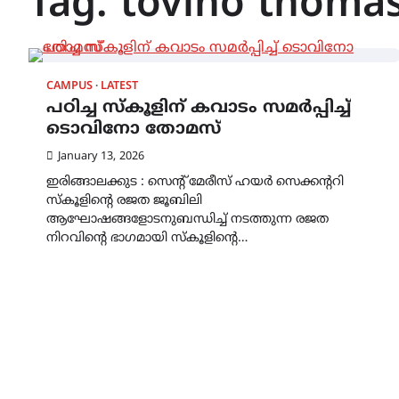
Tag:
tovino thoma
CAMPUS
LATEST
പഠിച്ച സ്കൂളിന് കവാടം സമർപ്പിച്ച്
ടൊവിനോ തോമസ്
January 13, 2026
ഇരിങ്ങാലക്കുട : സെന്റ് മേരീസ് ഹയർ സെക്കന്ററി
സ്കൂളിന്റെ രജത ജൂബിലി
ആഘോഷങ്ങളോടനുബന്ധിച്ച് നടത്തുന്ന രജത
നിറവിന്റെ ഭാഗമായി സ്കൂളിന്റെ…