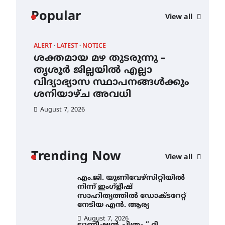
കോമേഴ്സ്
Popular
View all
എക്സ്പോയുമായി എസ്
എൻ ഹയർ സെക്കൻഡറി
വിദ്യാർത്ഥികൾ
ALERT
LATEST
NOTICE
AWA
August 6, 2026
ശക്തമായ മഴ തുടരുന്നു –
എം
സർഗ്ഗസാഹിതി-
ന്
തൃശൂർ ജില്ലയിൽ എല്ലാ
നി
കവിതാസംഗമം 2026 കവിതാ
വിദ്യാഭ്യാസ സ്ഥാപനങ്ങൾക്കും
സാ
ചർച്ച കാട്ടൂർ, ടി. കെ. ബാലൻ
ഹാളിൽ 16ന്
ശനിയാഴ്ച അവധി
ന
August 6, 2026
August 7, 2026
Au
ശക്തമായ മഴ തുടരുന്നു –
തൃശൂർ ജില്ലയിൽ എല്ലാ
വിദ്യാഭ്യാസ
സ്ഥാപനങ്ങൾക്കും
Trending Now
ശനിയാഴ്ച അവധി
View all
August 7, 2026
എം.ജി. യൂണിവേഴ്‌സിറ്റിയിൽ
നിന്ന് ഇംഗ്ളീഷ്
സാഹിത്യത്തിൽ ഡോക്ടറേറ്റ്
നേടിയ എൻ. ആര്യ
August 7, 2026