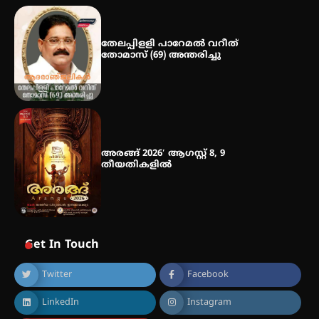
ഡോക്ടറേറ്റ് – ഇരിങ്ങാലക്കുട
സ്വദേശി ആതിര എം കെ യുടെ
നേട്ടം പ്രതിസന്ധികളോട് പൊരുതി
തേലപ്പിളളി പാറേമൽ വറീത്
തോമാസ് (69) അന്തരിച്ചു
അരങ്ങ് 2026′ ആഗസ്റ്റ് 8, 9
തീയതികളിൽ
Get In Touch
Twitter
Facebook
LinkedIn
Instagram