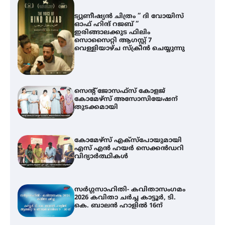
ട്യുണീഷ്യൻ ചിത്രം ” ദി വോയിസ്
ഓഫ് ഹിന്ദ് റജബ് ”
ഇരിങ്ങാലക്കുട ഫിലിം
സൊസൈറ്റി ആഗസ്റ്റ് 7
വെള്ളിയാഴ്ച സ്‌ക്രീൻ ചെയ്യുന്നു
സെന്റ് ജോസഫ്സ് കോളജ്
കോമേഴ്‌സ് അസോസിയേഷന്
തുടക്കമായി
കോമേഴ്സ് എക്സ്പോയുമായി
എസ് എൻ ഹയർ സെക്കൻഡറി
വിദ്യാർത്ഥികൾ
സർഗ്ഗസാഹിതി- കവിതാസംഗമം
2026 കവിതാ ചർച്ച കാട്ടൂർ, ടി.
കെ. ബാലൻ ഹാളിൽ 16ന്