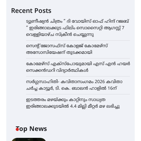
Recent Posts
ട്യുണീഷ്യൻ ചിത്രം ” ദി വോയിസ് ഓഫ് ഹിന്ദ് റജബ്
” ഇരിങ്ങാലക്കുട ഫിലിം സൊസൈറ്റി ആഗസ്റ്റ് 7
വെള്ളിയാഴ്ച സ്‌ക്രീൻ ചെയ്യുന്നു
സെന്റ് ജോസഫ്സ് കോളജ് കോമേഴ്‌സ്
അസോസിയേഷന് തുടക്കമായി
കോമേഴ്സ് എക്സ്പോയുമായി എസ് എൻ ഹയർ
സെക്കൻഡറി വിദ്യാർത്ഥികൾ
സർഗ്ഗസാഹിതി- കവിതാസംഗമം 2026 കവിതാ
ചർച്ച കാട്ടൂർ, ടി. കെ. ബാലൻ ഹാളിൽ 16ന്
ഇടത്തരം മഴയ്ക്കും കാറ്റിനും സാധ്യത
ഇരിങ്ങാലക്കുടയിൽ 4.4 മില്ലി മീറ്റർ മഴ ലഭിച്ചു
Top News