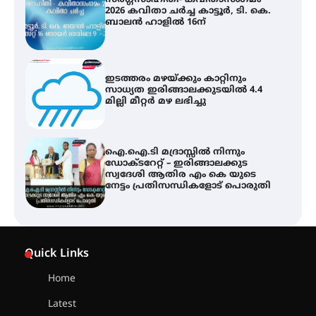
സർഗ്ഗസാഹിതി- കവിതാസംഗമം
2026 കവിതാ ചർച്ച കാട്ടൂർ, ടി. കെ.
ബാലൻ ഹാളിൽ 16ന്
ഇടത്തരം മഴയ്ക്കും കാറ്റിനും
സാധ്യത ഇരിങ്ങാലക്കുടയിൽ 4.4
മില്ലി മീറ്റർ മഴ ലഭിച്ചു
ഐ.ഐ.ടി മദ്രാസ്സിൽ നിന്നും
ഡോക്ടറേറ്റ് – ഇരിങ്ങാലക്കുട
സ്വദേശി ആതിര എം കെ യുടെ
നേട്ടം പ്രതിസന്ധികളോട് പൊരുതി
ട്യുണീഷ്യൻ ചിത്രം ” ദി വോയിസ്
ഓഫ് ഹിന്ദ് റജബ് ” ഇരിങ്ങാലക്കുട
Quick Links
ഫിലിം സൊസൈറ്റി ആഗസ്റ്റ് 7
വെള്ളിയാഴ്ച സ്‌ക്രീൻ ചെയ്യുന്നു
Home
Latest