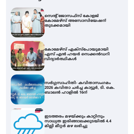
സെന്റ് ജോസഫ്സ് കോളജ്
കോമേഴ്‌സ് അസോസിയേഷന്
തുടക്കമായി
കോമേഴ്സ് എക്സ്പോയുമായി
എസ് എൻ ഹയർ സെക്കൻഡറി
വിദ്യാർത്ഥികൾ
സർഗ്ഗസാഹിതി- കവിതാസംഗമം
2026 കവിതാ ചർച്ച കാട്ടൂർ, ടി. കെ.
ബാലൻ ഹാളിൽ 16ന്
ഇടത്തരം മഴയ്ക്കും കാറ്റിനും
സാധ്യത ഇരിങ്ങാലക്കുടയിൽ 4.4
മില്ലി മീറ്റർ മഴ ലഭിച്ചു