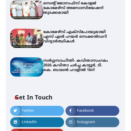
സെന്റ് ജോസഫ്സ് കോളജ്
കോമേഴ്‌സ് അസോസിയേഷന്
തുടക്കമായി
കോമേഴ്സ് എക്സ്പോയുമായി
എസ് എൻ ഹയർ സെക്കൻഡറി
വിദ്യാർത്ഥികൾ
സർഗ്ഗസാഹിതി- കവിതാസംഗമം
2026 കവിതാ ചർച്ച കാട്ടൂർ, ടി.
കെ. ബാലൻ ഹാളിൽ 16ന്
Get In Touch
Twitter
Facebook
LinkedIn
Instagram