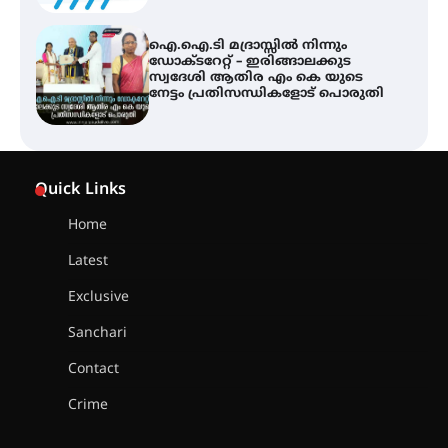
ഐ.ഐ.ടി മദ്രാസ്സിൽ നിന്നും
ഡോക്ടറേറ്റ് – ഇരിങ്ങാലക്കുട
സ്വദേശി ആതിര എം കെ യുടെ
നേട്ടം പ്രതിസന്ധികളോട് പൊരുതി
ട്യുണീഷ്യൻ ചിത്രം ” ദി വോയിസ്
ഓഫ് ഹിന്ദ് റജബ് ” ഇരിങ്ങാലക്കുട
Quick Links
ഫിലിം സൊസൈറ്റി ആഗസ്റ്റ് 7
വെള്ളിയാഴ്ച സ്‌ക്രീൻ ചെയ്യുന്നു
Home
Latest
സെന്റ് ജോസഫ്സ് കോളജ്
കോമേഴ്‌സ് അസോസിയേഷന്
Exclusive
തുടക്കമായി
Sanchari
Contact
കോമേഴ്സ് എക്സ്പോയുമായി
Crime
എസ് എൻ ഹയർ സെക്കൻഡറി
വിദ്യാർത്ഥികൾ