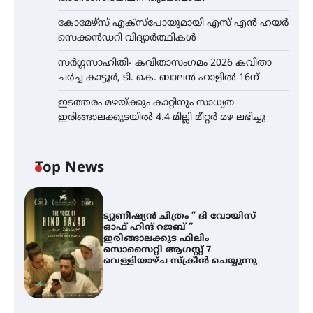
കോമേഴ്സ് എക്സ്പോയുമായി എസ് എൻ ഹയർ
സെക്കൻഡറി വിദ്യാർത്ഥികൾ
സർഗ്ഗസാഹിതി- കവിതാസംഗമം 2026 കവിതാ
ചർച്ച കാട്ടൂർ, ടി. കെ. ബാലൻ ഹാളിൽ 16ന്
ഇടത്തരം മഴയ്ക്കും കാറ്റിനും സാധ്യത
ഇരിങ്ങാലക്കുടയിൽ 4.4 മില്ലി മീറ്റർ മഴ ലഭിച്ചു
Top News
ട്യുണീഷ്യൻ ചിത്രം ” ദി വോയിസ്
ഓഫ് ഹിന്ദ് റജബ് ”
ഇരിങ്ങാലക്കുട ഫിലിം
സൊസൈറ്റി ആഗസ്റ്റ് 7
വെള്ളിയാഴ്ച സ്‌ക്രീൻ ചെയ്യുന്നു