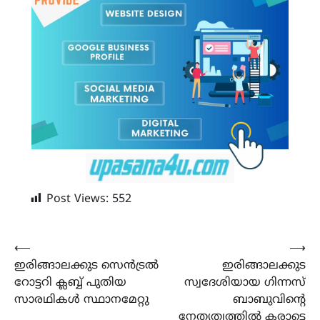
Post Views:
552
Post
⟵
⟶
ഇരിങ്ങാലക്കുട സെൻട്രൽ
ഇരിങ്ങാലക്കുട
navigation
റോട്ടറി ക്ലബ്ബ് പുതിയ
സ്വദേശിയായ ഗിന്നസ്
സാരഥികൾ സ്ഥാനമേറ്റു
ബാബുവിന്‍റെ
നേതൃത്വത്തിൽ കരാട്ടെ