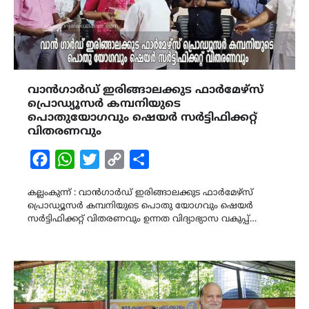
വാൻഗാർഡ് ഇരിങ്ങാലക്കുട ഫാർമേഴ്സ്
പ്രൊഡ്യൂസർ കമ്പനിയുടെ
പൊതുയോഗവും ഷെയർ സർട്ടിഫിക്കറ്റ്
വിതരണവും
Facebook
WhatsApp
Twitter
Copy
Share
Link
കല്ലംകുന്ന് : വാൻഗാർഡ് ഇരിങ്ങാലക്കുട ഫാർമേഴ്സ്
പ്രൊഡ്യൂസർ കമ്പനിയുടെ പൊതു യോഗവും ഷെയർ
സർട്ടിഫിക്കറ്റ് വിതരണവും ഉന്നത വിദ്യാഭ്യാസ വകുപ്പ്…