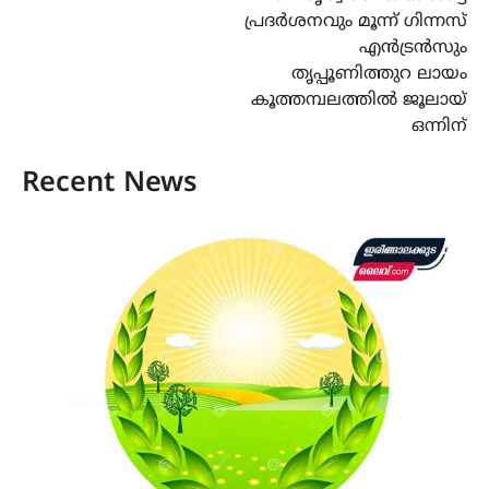
പ്രദർശനവും മൂന്ന് ഗിന്നസ്
എൻട്രൻസും
തൃപ്പൂണിത്തുറ ലായം
കൂത്തമ്പലത്തിൽ ജൂലായ്
ഒന്നിന്
Recent News