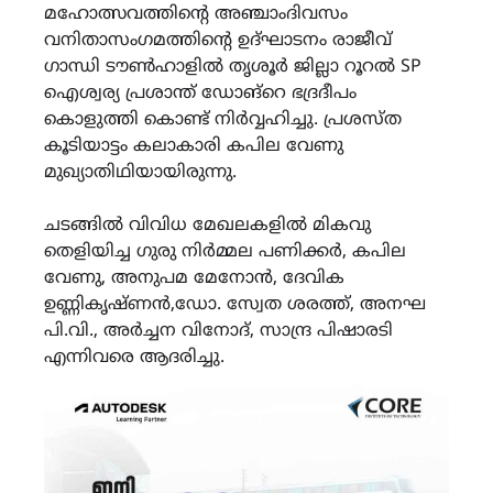
മഹോത്സവത്തിന്‍റെ അഞ്ചാംദിവസം
വനിതാസംഗമത്തിന്‍റെ ഉദ്ഘാടനം രാജീവ്
ഗാന്ധി ടൗൺഹാളിൽ തൃശൂർ ജില്ലാ റൂറൽ SP
ഐശ്വര്യ പ്രശാന്ത് ഡോങ്റെ ഭദ്രദീപം
കൊളുത്തി കൊണ്ട് നിർവ്വഹിച്ചു. പ്രശസ്ത
കൂടിയാട്ടം കലാകാരി കപില വേണു
മുഖ്യാതിഥിയായിരുന്നു.
ചടങ്ങിൽ വിവിധ മേഖലകളിൽ മികവു
തെളിയിച്ച ഗുരു നിർമ്മല പണിക്കർ, കപില
വേണു, അനുപമ മേനോൻ, ദേവിക
ഉണ്ണികൃഷ്ണൻ,ഡോ. സ്വേത ശരത്ത്, അനഘ
പി.വി., അർച്ചന വിനോദ്, സാന്ദ്ര പിഷാരടി
എന്നിവരെ ആദരിച്ചു.