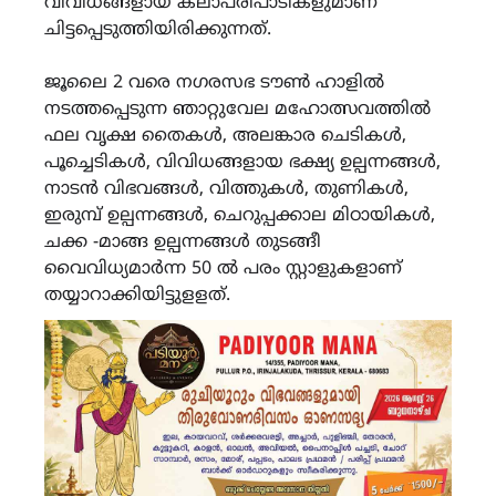
വിവിധങ്ങളായ കലാപരിപാടികളുമാണ്
ചിട്ടപ്പെടുത്തിയിരിക്കുന്നത്.
ജൂലൈ 2 വരെ നഗരസഭ ടൗൺ ഹാളിൽ
നടത്തപ്പെടുന്ന ഞാറ്റുവേല മഹോത്സവത്തിൽ
ഫല വൃക്ഷ തൈകൾ, അലങ്കാര ചെടികൾ,
പൂച്ചെടികൾ, വിവിധങ്ങളായ ഭക്ഷ്യ ഉല്പന്നങ്ങൾ,
നാടൻ വിഭവങ്ങൾ, വിത്തുകൾ, തുണികൾ,
ഇരുമ്പ് ഉല്പന്നങ്ങൾ, ചെറുപ്പക്കാല മിഠായികൾ,
ചക്ക -മാങ്ങ ഉല്പന്നങ്ങൾ തുടങ്ങീ
വൈവിധ്യമാർന്ന 50 ൽ പരം സ്റ്റാളുകളാണ്
തയ്യാറാക്കിയിട്ടുളളത്.