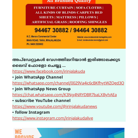
അപ്ഡേറ്റുകൾ വേഗത്തിലറിയാൻ ഇരിങ്ങാലക്കുട
ലൈവ് ഫോളോ ചെയ്യൂ …
https://www.facebook.com/irinjalakuda
▪
join WhatsApp Channel
https://whatsapp.com/channel/0029Va4ic6cBKfhytWZQed3O
▪
join WhatsApp News Group
https://chat.whatsapp.com/K3Ng4NRYDBR7baLXByhAEa
▪
subscribe YouTube channel
https://www.youtube.com/@irinjalakudanews
▪
follow Instagram
https://www.instagram.com/irinjalakudalive