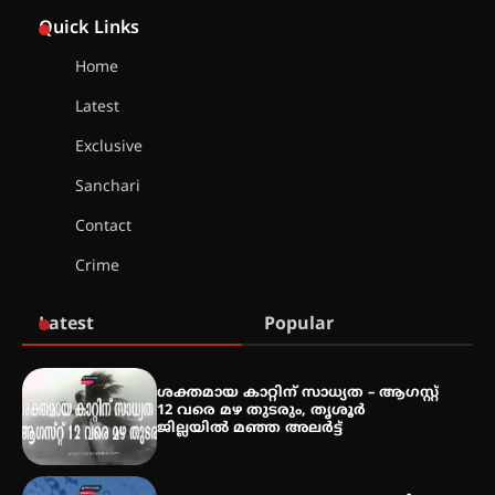
അരങ്ങ് 2026-ന്
സാംസ്കാരികപ്പൊലിമയോടെ
Quick Links
സമാപനം
Home
Latest
എ.കെ.സി.സി.യുടെ സൗജന്യ
Exclusive
ആയുർവേദ മെഡിക്കൽ ക്യാമ്പ്
Sanchari
Contact
ഇരിങ്ങാലക്കുട – ഗുരുവായൂർ –
Crime
താനൂർ റെയിൽപാത
യാഥാർത്ഥ്യമാകുന്നു
Latest
Popular
തിരനോട്ടം ‘അരങ്ങ് 2026’ ഉണർന്നു
ശക്തമായ കാറ്റിന് സാധ്യത – ആഗസ്റ്റ്
12 വരെ മഴ തുടരും, തൃശൂർ
ജില്ലയിൽ മഞ്ഞ അലർട്ട്
ഐ.ടി.യു. ബാങ്കിലെ
നിക്ഷേപകർക്ക് പണം തിരികെ