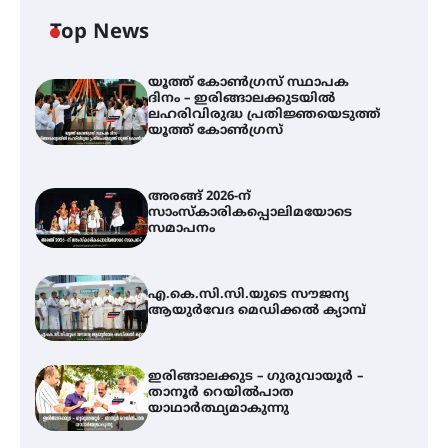
Top News
യൂത്ത് കോൺഗ്രസ്‌ സ്ഥാപക
ദിനം – ഇരിങ്ങാലക്കുടയിൽ
ലഹരിവിരുദ്ധ പ്രതിജ്ഞയെടുത്ത്
യൂത്ത് കോൺഗ്രസ്
അരങ്ങ് 2026-ന്
സാംസ്കാരികപ്പൊലിമയോടെ
സമാപനം
എ.കെ.സി.സി.യുടെ സൗജന്യ
ആയുർവേദ മെഡിക്കൽ ക്യാമ്പ്
ഇരിങ്ങാലക്കുട – ഗുരുവായൂർ –
താനൂർ റെയിൽപാത
യാഥാർത്ഥ്യമാകുന്നു