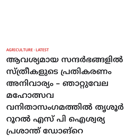
AGRICULTURE
LATEST
ആവശ്യമായ സന്ദർഭങ്ങളിൽ
സ്ത്രീകളുടെ പ്രതികരണം
അനിവാര്യം – ഞാറ്റുവേല
മഹോത്സവ
വനിതാസംഗമത്തിൽ തൃശൂർ
റൂറൽ എസ് പി ഐശ്വര്യ
പ്രശാന്ത് ഡോങ്റെ