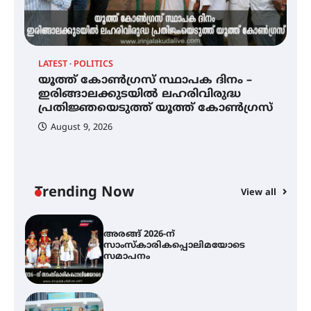
ലഭ്യമാക്കാൻ കേന്ദ്ര-കേരള
സർക്കാരുകൾ അടിയന്തരമായി
ഇടപെടണമെന്ന് ഐ.ടി.യു. ബാങ്ക്
നിക്ഷേപക സംരക്ഷണ സമിതി
LA
LATEST
POLITICS
അ
യൂത്ത് കോൺഗ്രസ്‌ സ്ഥാപക ദിനം
ർ
യൂത്ത് കോൺഗ്രസ്‌ സ്ഥാപക ദിനം –
സ
– ഇരിങ്ങാലക്കുടയിൽ
ഇരിങ്ങാലക്കുടയിൽ ലഹരിവിരുദ്ധ
സ
ലഹരിവിരുദ്ധ പ്രതിജ്ഞയെടുത്ത്
പ്രതിജ്ഞയെടുത്ത് യൂത്ത് കോൺഗ്രസ്
യൂത്ത് കോൺഗ്രസ്
August 9, 2026
അരങ്ങ് 2026-ന്
സാംസ്കാരികപ്പൊലിമയോടെ
സമാപനം
Trending Now
View all
എ.കെ.സി.സി.യുടെ സൗജന്യ
ആയുർവേദ മെഡിക്കൽ ക്യാമ്പ്