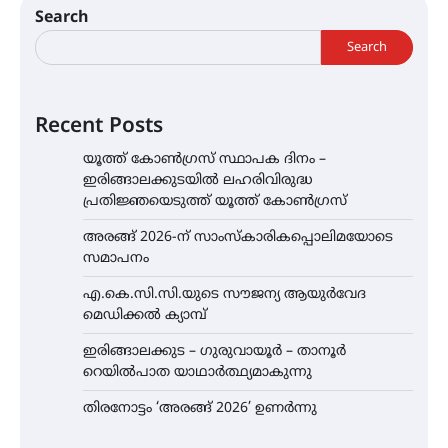
Search
Search
Recent Posts
യൂത്ത് കോൺഗ്രസ്‌ സ്ഥാപക ദിനം –
ഇരിങ്ങാലക്കുടയിൽ ലഹരിവിരുദ്ധ
പ്രതിജ്ഞയെടുത്ത് യൂത്ത് കോൺഗ്രസ്
അരങ്ങ് 2026-ന് സാംസ്കാരികപ്പൊലിമയോടെ
സമാപനം
എ.കെ.സി.സി.യുടെ സൗജന്യ ആയുർവേദ
മെഡിക്കൽ ക്യാമ്പ്
ഇരിങ്ങാലക്കുട – ഗുരുവായൂർ – താനൂർ
റെയിൽപാത യാഥാർത്ഥ്യമാകുന്നു
തിരനോട്ടം ‘അരങ്ങ് 2026’ ഉണർന്നു