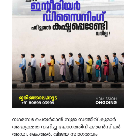
നഗരസഭ ചെയർമാൻ സുജ സഞ്ജീവ് കുമാർ
അദ്ധ്യക്ഷത വഹിച്ച യോഗത്തിന് കൗൺസിലർ
അഡ്വ. കെ.ആർ. വിജയ സ്വാഗതവും