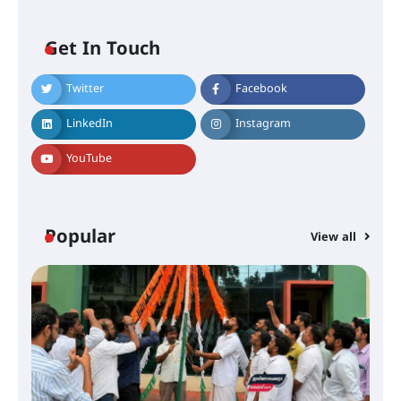
അരങ്ങ് 2026-ന്
സാംസ്കാരികപ്പൊലിമയോടെ
സമാപനം
Get In Touch
Twitter
Facebook
എ.കെ.സി.സി.യുടെ സൗജന്യ
ആയുർവേദ മെഡിക്കൽ ക്യാമ്പ്
LinkedIn
Instagram
YouTube
ഇരിങ്ങാലക്കുട – ഗുരുവായൂർ –
താനൂർ റെയിൽപാത
യാഥാർത്ഥ്യമാകുന്നു
Popular
View all
തിരനോട്ടം ‘അരങ്ങ് 2026’ ഉണർന്നു
ഐ.ടി.യു. ബാങ്കിലെ
നിക്ഷേപകർക്ക് പണം തിരികെ