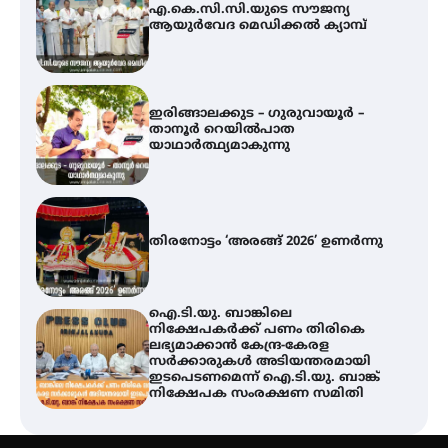
ഇരിങ്ങാലക്കുട – ഗുരുവായൂർ –
താനൂർ റെയിൽപാത
യാഥാർത്ഥ്യമാകുന്നു
തിരനോട്ടം ‘അരങ്ങ് 2026’ ഉണർന്നു
ഐ.ടി.യു. ബാങ്കിലെ
നിക്ഷേപകർക്ക് പണം തിരികെ
ലഭ്യമാക്കാൻ കേന്ദ്ര-കേരള
സർക്കാരുകൾ അടിയന്തരമായി
ഇടപെടണമെന്ന് ഐ.ടി.യു. ബാങ്ക്
നിക്ഷേപക സംരക്ഷണ സമിതി
യൂത്ത് കോൺഗ്രസ്‌ സ്ഥാപക ദിനം
– ഇരിങ്ങാലക്കുടയിൽ
ലഹരിവിരുദ്ധ പ്രതിജ്ഞയെടുത്ത്
യൂത്ത് കോൺഗ്രസ്