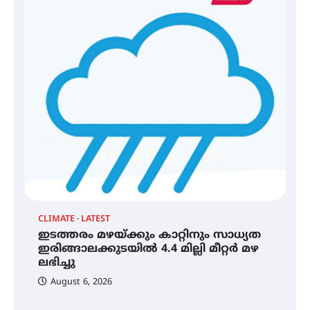
മെഡിക്കൽ ക്യാമ്പ്
തായ് ചി – ക്വിഗോങ്ങ്
പരിചയപ്പെടാം
A
ഐ
തേലപ്പിളളി പാറേമൽ വറീത്
ഡ
തോമാസ് (69) അന്തരിച്ചു
ആ
പ
CLIMATE
LATEST
ഇടത്തരം മഴയ്ക്കും കാറ്റിനും സാധ്യത
അരങ്ങ് 2026′ ആഗസ്റ്റ് 8, 9
ഇരിങ്ങാലക്കുടയിൽ 4.4 മില്ലി മീറ്റർ മഴ
തീയതികളിൽ
ലഭിച്ചു
August 6, 2026