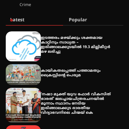
Crime
മെഡിക്കൽ ക്യാമ്പ്
Latest
Popular
തായ് ചി – ക്വിഗോങ്ങ്
ഇടത്തരം മഴയ്ക്കും ശക്തമായ
പരിചയപ്പെടാം
കാറ്റിനും സാധ്യത –
ഇരിങ്ങാലക്കുടയിൽ 19.3 മില്ലിമീറ്റർ
മഴ ലഭിച്ചു
തേലപ്പിളളി പാറേമൽ വറീത്
കായികതലപ്പത്ത് പത്താമതും
തോമാസ് (69) അന്തരിച്ചു
ക്രൈസ്റ്റിന്റെ പെരുമ
‘നഷാ മുക്ത് യുവ ഫോർ വികസിത്
ഭാരത്’ ജലച്ചായചിത്രരചനയിൽ
അരങ്ങ് 2026′ ആഗസ്റ്റ് 8, 9
മൂന്നാം സ്ഥാനം നേടിയ
തീയതികളിൽ
ഇരിങ്ങാലക്കുട ഭാരതീയ
വിദ്യാഭവനിലെ ചിന്മയ് കെ