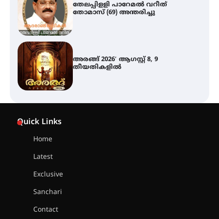
തേലപ്പിളളി പാറേമൽ വറീത്
തോമാസ് (69) അന്തരിച്ചു
അരങ്ങ് 2026′ ആഗസ്റ്റ് 8, 9
തീയതികളിൽ
ഇടത്തരം മഴയ്ക്കും കാറ്റിനും
സാധ്യത ഇരിങ്ങാലക്കുടയിൽ 4.4
Quick Links
മില്ലി മീറ്റർ മഴ ലഭിച്ചു
Home
Latest
ഐ.ഐ.ടി മദ്രാസ്സിൽ നിന്നും
ഡോക്ടറേറ്റ് – ഇരിങ്ങാലക്കുട
Exclusive
സ്വദേശി ആതിര എം കെ യുടെ
നേട്ടം പ്രതിസന്ധികളോട് പൊരുതി
Sanchari
Contact