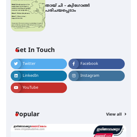
തായ് ചി – ക്വിഗോങ്ങ്
പരിചയപ്പെടാം
Get In Touch
Twitter
Facebook
LinkedIn
Instagram
YouTube
ഐ.ഐ.ടി മദ്രാസ്സിൽ നിന്നും
ഡോക്ടറേറ്റ് – ഇരിങ്ങാലക്കുട
സ്വദേശി ആതിര എം കെ യുടെ
Popular
View all
നേട്ടം പ്രതിസന്ധികളോട് പൊരുതി