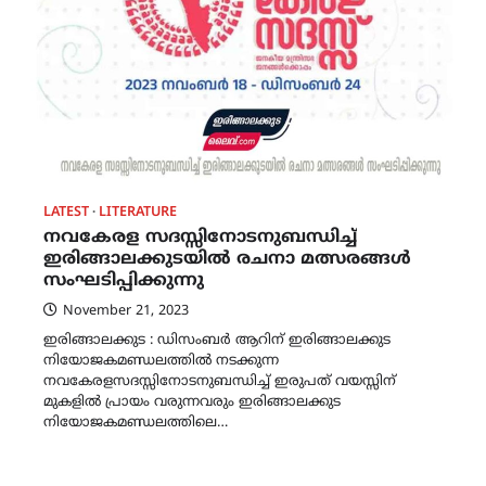
LATEST
LITERATURE
നവകേരള സദസ്സിനോടനുബന്ധിച്ച്
ഇരിങ്ങാലക്കുടയിൽ രചനാ മത്സരങ്ങൾ
സംഘടിപ്പിക്കുന്നു
November 21, 2023
ഇരിങ്ങാലക്കുട : ഡിസംബർ ആറിന് ഇരിങ്ങാലക്കുട
നിയോജകമണ്ഡലത്തിൽ നടക്കുന്ന
നവകേരളസദസ്സിനോടനുബന്ധിച്ച് ഇരുപത് വയസ്സിന്
മുകളിൽ പ്രായം വരുന്നവരും ഇരിങ്ങാലക്കുട
നിയോജകമണ്ഡലത്തിലെ…