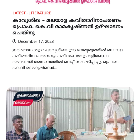
LATEST
LITERATURE
കാവ്യശിഖ – മലയാള കവിതാദിനാചരണം
പ്രൊഫ. കെ.വി രാമകൃഷ്ണൻ ഉദ്ഘാടനം
ചെയ്തു
December 17, 2023
ഇരിങ്ങാലക്കുട : കാവ്യശിഖയുടെ നേതൃത്വത്തിൽ മലയാള
കവിതാദിനാചരണവും കവിസംഗമവും ലളിതകലാ
അക്കാദമി അങ്കണത്തിൽ വെച്ച് സംഘടിപ്പിച്ചു. പ്രൊഫ.
കെ.വി രാമകൃഷ്ണൻ…