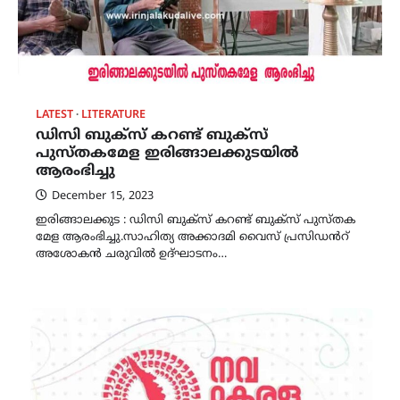
LATEST
LITERATURE
ഡിസി ബുക്സ് കറണ്ട് ബുക്സ്
പുസ്തകമേള ഇരിങ്ങാലക്കുടയിൽ
ആരംഭിച്ചു
December 15, 2023
ഇരിങ്ങാലക്കുട : ഡിസി ബുക്സ് കറണ്ട് ബുക്സ് പുസ്തക
മേള ആരംഭിച്ചു.സാഹിത്യ അക്കാദമി വൈസ് പ്രസിഡൻറ്
അശോകൻ ചരുവിൽ ഉദ്ഘാടനം…