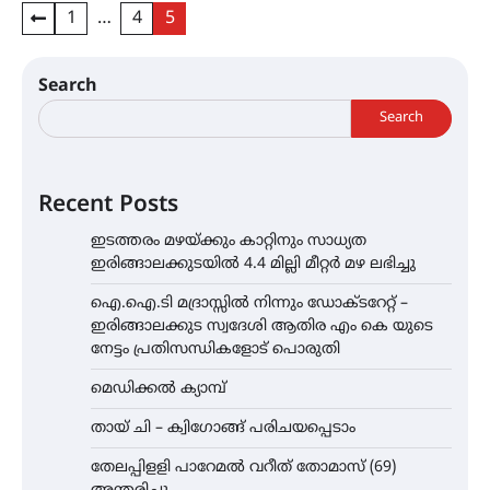
Posts
1
…
4
5
pagination
Search
Search
Recent Posts
ഇടത്തരം മഴയ്ക്കും കാറ്റിനും സാധ്യത
ഇരിങ്ങാലക്കുടയിൽ 4.4 മില്ലി മീറ്റർ മഴ ലഭിച്ചു
ഐ.ഐ.ടി മദ്രാസ്സിൽ നിന്നും ഡോക്ടറേറ്റ് –
ഇരിങ്ങാലക്കുട സ്വദേശി ആതിര എം കെ യുടെ
നേട്ടം പ്രതിസന്ധികളോട് പൊരുതി
മെഡിക്കൽ ക്യാമ്പ്
തായ് ചി – ക്വിഗോങ്ങ് പരിചയപ്പെടാം
തേലപ്പിളളി പാറേമൽ വറീത് തോമാസ് (69)