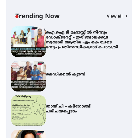
ഇടത്തരം മഴയ്ക്കും കാറ്റിനും
സാധ്യത ഇരിങ്ങാലക്കുടയിൽ 4.4
മില്ലി മീറ്റർ മഴ ലഭിച്ചു
Trending Now
View all
ഐ.ഐ.ടി മദ്രാസ്സിൽ നിന്നും
ഡോക്ടറേറ്റ് – ഇരിങ്ങാലക്കുട
സ്വദേശി ആതിര എം കെ യുടെ
നേട്ടം പ്രതിസന്ധികളോട് പൊരുതി
മെഡിക്കൽ ക്യാമ്പ്
തായ് ചി – ക്വിഗോങ്ങ്
പരിചയപ്പെടാം