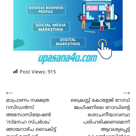
Post Views:
915
Post
⟵
⟶
മാപ്രാണം നക്ഷത്ര
ക്രൈസ്റ്റ് കോളേജ് റോഡ്
navigation
റസിഡൻസ്
ജംഗ്ഷനിലെ റോഡിന്റെ
അസോസിയേഷൻ
ശോചനീയാവസ്ഥ
‘സ്നേഹ സ്പർശം’
പരിഹരിക്കണമെന്ന്
ഞായറാഴ്ച വൈകിട്ട്
ആവശ്യപ്പെട്ട്