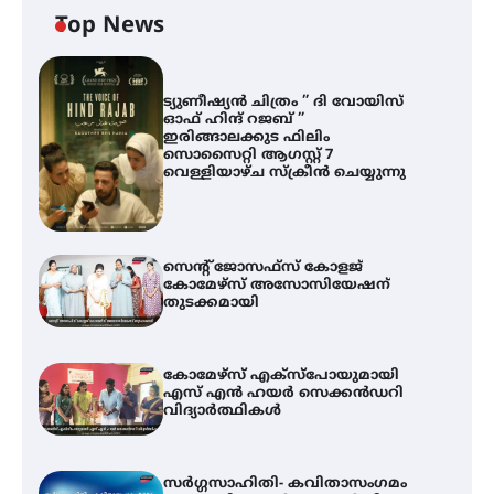
Top News
ട്യുണീഷ്യൻ ചിത്രം ” ദി വോയിസ്
ഓഫ് ഹിന്ദ് റജബ് ”
ഇരിങ്ങാലക്കുട ഫിലിം
സൊസൈറ്റി ആഗസ്റ്റ് 7
വെള്ളിയാഴ്ച സ്‌ക്രീൻ ചെയ്യുന്നു
സെന്റ് ജോസഫ്സ് കോളജ്
കോമേഴ്‌സ് അസോസിയേഷന്
തുടക്കമായി
കോമേഴ്സ് എക്സ്പോയുമായി
എസ് എൻ ഹയർ സെക്കൻഡറി
വിദ്യാർത്ഥികൾ
സർഗ്ഗസാഹിതി- കവിതാസംഗമം