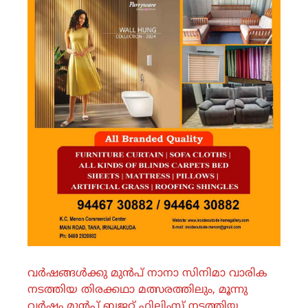
വർഷങ്ങൾക്കു മുൻപ് നാനാ സിനിമാ വാരിക
നടത്തിയ തിരക്കഥാ മത്സരത്തിലും, മൂന്നു
വർഷം മുൻപ് ബജറ്റ് ഫിലിംസ് നടത്തിയ