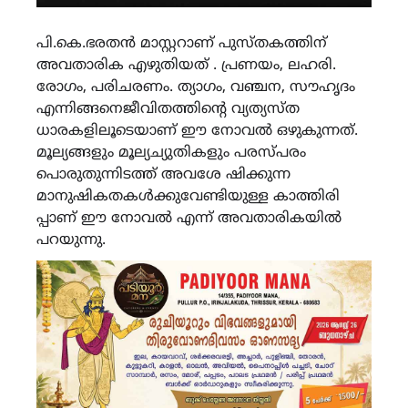
പി.കെ.ഭരതൻ മാസ്റ്ററാണ് പുസ്തകത്തിന്
അവതാരിക എഴുതിയത് . പ്രണയം, ലഹരി.
രോഗം, പരിചരണം. ത്യാഗം, വഞ്ചന, സൗഹൃദം
എന്നിങ്ങനെജീവിതത്തിന്റെ വ്യത്യസ്‌ത
ധാരകളിലൂടെയാണ് ഈ നോവൽ ഒഴുകുന്നത്.
മൂല്യങ്ങളും മൂല്യച്യുതികളും പരസ്‌പരം
പൊരുതുന്നിടത്ത് അവശേ ഷിക്കുന്ന
മാനുഷികതകൾക്കുവേണ്ടിയുള്ള കാത്തിരി
പ്പാണ് ഈ നോവൽ എന്ന് അവതാരികയിൽ
പറയുന്നു.