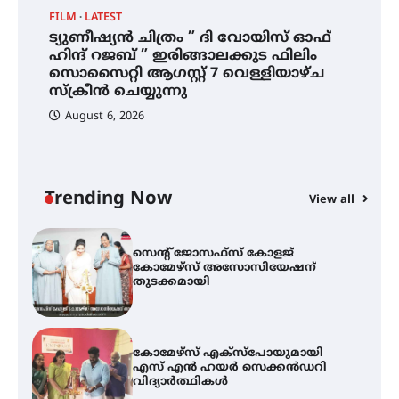
FILM
LATEST
ട്യുണീഷ്യൻ ചിത്രം ” ദി വോയിസ് ഓഫ്
ട്യുണീഷ്യൻ ചിത്രം ” ദി വോയിസ്
ഹിന്ദ് റജബ് ” ഇരിങ്ങാലക്കുട ഫിലിം
ഓഫ് ഹിന്ദ് റജബ് ” ഇരിങ്ങാലക്കുട
സൊസൈറ്റി ആഗസ്റ്റ് 7 വെള്ളിയാഴ്ച
ഫിലിം സൊസൈറ്റി ആഗസ്റ്റ് 7
വെള്ളിയാഴ്ച സ്‌ക്രീൻ ചെയ്യുന്നു
സ്‌ക്രീൻ ചെയ്യുന്നു
August 6, 2026
സെന്റ് ജോസഫ്സ് കോളജ്
കോമേഴ്‌സ് അസോസിയേഷന്
തുടക്കമായി
Trending Now
View all
കോമേഴ്സ് എക്സ്പോയുമായി
എസ് എൻ ഹയർ സെക്കൻഡറി
വിദ്യാർത്ഥികൾ
സർഗ്ഗസാഹിതി- കവിതാസംഗമം
2026 കവിതാ ചർച്ച കാട്ടൂർ, ടി. കെ.
ബാലൻ ഹാളിൽ 16ന്