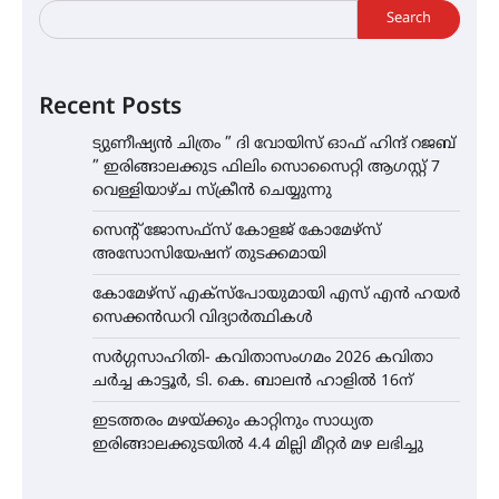
Search
Recent Posts
ട്യുണീഷ്യൻ ചിത്രം ” ദി വോയിസ് ഓഫ് ഹിന്ദ് റജബ്
” ഇരിങ്ങാലക്കുട ഫിലിം സൊസൈറ്റി ആഗസ്റ്റ് 7
വെള്ളിയാഴ്ച സ്‌ക്രീൻ ചെയ്യുന്നു
സെന്റ് ജോസഫ്സ് കോളജ് കോമേഴ്‌സ്
അസോസിയേഷന് തുടക്കമായി
കോമേഴ്സ് എക്സ്പോയുമായി എസ് എൻ ഹയർ
സെക്കൻഡറി വിദ്യാർത്ഥികൾ
സർഗ്ഗസാഹിതി- കവിതാസംഗമം 2026 കവിതാ
ചർച്ച കാട്ടൂർ, ടി. കെ. ബാലൻ ഹാളിൽ 16ന്
ഇടത്തരം മഴയ്ക്കും കാറ്റിനും സാധ്യത
ഇരിങ്ങാലക്കുടയിൽ 4.4 മില്ലി മീറ്റർ മഴ ലഭിച്ചു