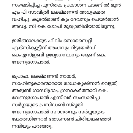
സംഘടിപ്പിച്ച പുസ്തക പ്രകാശന ചടങ്ങിൽ മുൻ
എം പി സാവിത്രി ലക്ഷ്മണൻ അധ്യക്ഷത
വഹിച്ചു. കൂടൽമാണിക്യം ദേവസ്വം ചെയർമാൻ
അഡ്വ. സി കെ ഗോപി മുഖ്യാതിഥിയായിരുന്നു.
ഇരിങ്ങാലക്കുട ഫിലിം സൊസൈറ്റി
എക്സിക്യൂട്ടീവ് അംഗവും റിട്ടയേർഡ്
കെഎസ്ഇബി ഉദ്യോഗസ്ഥനും ആണ് കെ.
വേണുഗോപാൽ.
പ്രൊഫ. ലക്ഷ്മണൻ നായർ,
സാഹിത്യകാരന്മാരായ രാധാകൃഷ്ണൻ വെട്ടത്,
അരുൺ ഗാന്ധിഗ്രാം, ഗ്രന്ഥകർത്താവ് കെ.
വേണുഗോപാൽ എന്നിവർ സംസാരിച്ചു.
സർഗ്ഗയുടെ പ്രസിഡണ്ട് സ്മൃതി
വേണുഗോപാൽ സ്വാഗതവും സർഗ്ഗയുടെ
കോർഡിനേറർ തോംസൺ ചിരിയങ്കണ്ടത്ത്
നന്ദിയും പറഞ്ഞു.