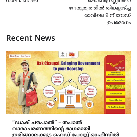
നാല് മണിക്ക്
കോൺഗ്രസ്സിൻറെ
നേതൃത്വത്തിൽ തിങ്കളാഴ്ച്ച
രാവിലെ 9 ന് റോഡ്
ഉപരോധം
Recent News
“ഡാക് ചൗപാൽ” – തപാൽ
വാരാചരണത്തിന്റെ ഭാഗമായി
ഇരിങ്ങാലക്കുട ഹെഡ് പോസ്റ്റ് ഓഫീസിൽ