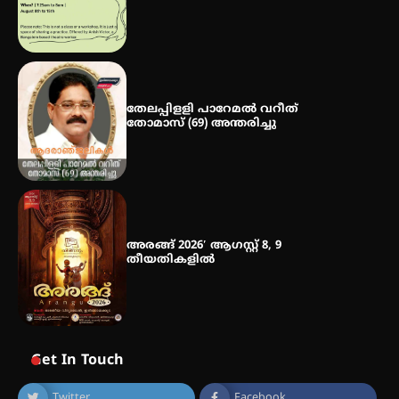
തേലപ്പിളളി പാറേമൽ വറീത്
തോമാസ് (69) അന്തരിച്ചു
അരങ്ങ് 2026′ ആഗസ്റ്റ് 8, 9
തീയതികളിൽ
Get In Touch
Twitter
Facebook