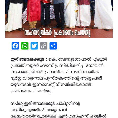
Facebook
WhatsApp
Twitter
Copy
Share
Link
ഇരിങ്ങാലക്കുട :
കെ. വേണുഗോപാൽ എഴുതി
പ്രഭാത് ബുക്ക് ഹൗസ് പ്രസിദ്ധീകരിച്ച നോവൽ
‘സഹയാത്രികർ’ പ്രശസ്ത പിന്നണി ഗായിക
ദുർഗ്ഗ വിശ്വനാഥ് പുസ്തകത്തിൻ്റെ ആദ്യ പ്രതി
യുവനടൻ ഇന്നസെന്റിന് നൽകികൊണ്ട്
പ്രകാശനം ചെയ്തു.
സർഗ്ഗ ഇരിങ്ങാലക്കുട ചാപ്റ്ററിൻ്റെ
ആഭിമുഖ്യത്തിൽ അയ്യങ്കാവ്
ക്ഷേത്രത്തിനടുത്തുള്ള എൻഎസ്എസ് ഹാളിൽ