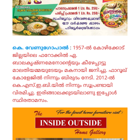
കെ. വേണുഗോപാൽ
:
1957-ൽ കോഴിക്കോട്
ജില്ലയിലെ ഫറോക്കിൽ ഏ.
ബാലകൃഷ്ണമേനോൻ്റെയും കീഴേപ്പാട്ടു
മാലതിയമ്മയുടേയും മകനായി ജനിച്ചു. ഫാറൂഖ്
കോളേജിൽ നിന്നും ബിരുദം നേടി. 2012-ൽ
കെ.എസ്.ഇ.ബി.യിൽ നിന്നും സൂപ്രണ്ടായി
വിരമിച്ചു. ഇരിങ്ങാലക്കുടയിലാണു ഇപ്പോൾ
സ്ഥിരതാമസം.