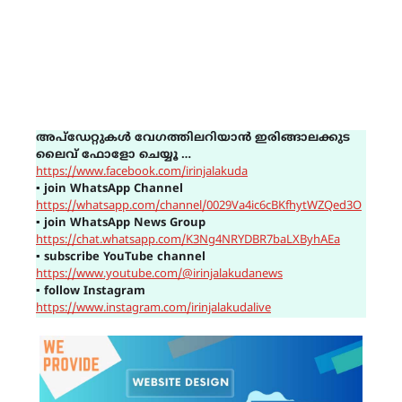
അപ്ഡേറ്റുകൾ വേഗത്തിലറിയാൻ ഇരിങ്ങാലക്കുട
ലൈവ് ഫോളോ ചെയ്യൂ …
https://www.facebook.com/irinjalakuda
▪
join WhatsApp Channel
https://whatsapp.com/channel/0029Va4ic6cBKfhytWZQed3O
▪
join WhatsApp News Group
https://chat.whatsapp.com/K3Ng4NRYDBR7baLXByhAEa
▪
subscribe YouTube channel
https://www.youtube.com/@irinjalakudanews
▪
follow Instagram
https://www.instagram.com/irinjalakudalive