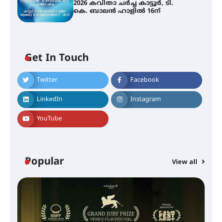
2026 കവിതാ ചർച്ച കാട്ടൂർ, ടി.
കെ. ബാലൻ ഹാളിൽ 16ന്
Get In Touch
Twitter
Facebook
LinkedIn
Instagram
YouTube
Popular
View all
സെന്റ് ജോസഫ്സ് കോളജ്
കോമേഴ്‌സ് അസോസിയേഷന്
തുടക്കമായി