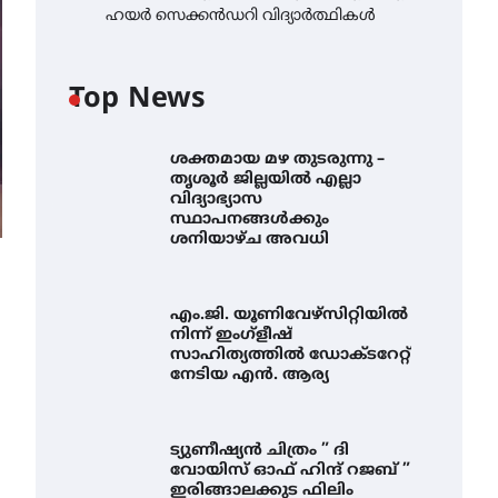
ഹയർ സെക്കൻഡറി വിദ്യാർത്ഥികൾ
Top News
ശക്തമായ മഴ തുടരുന്നു –
തൃശൂർ ജില്ലയിൽ എല്ലാ
വിദ്യാഭ്യാസ
സ്ഥാപനങ്ങൾക്കും
ശനിയാഴ്ച അവധി
എം.ജി. യൂണിവേഴ്‌സിറ്റിയിൽ
നിന്ന് ഇംഗ്ളീഷ്
സാഹിത്യത്തിൽ ഡോക്ടറേറ്റ്
നേടിയ എൻ. ആര്യ
ട്യുണീഷ്യൻ ചിത്രം ” ദി
വോയിസ് ഓഫ് ഹിന്ദ് റജബ് ”
ഇരിങ്ങാലക്കുട ഫിലിം