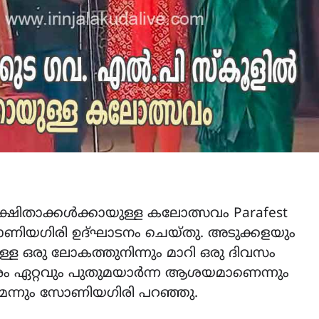
ക്ഷിതാക്കൾക്കായുള്ള കലോത്സവം Parafest
യഗിരി ഉദ്‌ഘാടനം ചെയ്തു. അടുക്കളയും
്ള ഒരു ലോകത്തുനിന്നും മാറി ഒരു ദിവസം
രം ഏറ്റവും പുതുമയാർന്ന ആശയമാണെന്നും
ന്നും സോണിയഗിരി പറഞ്ഞു.