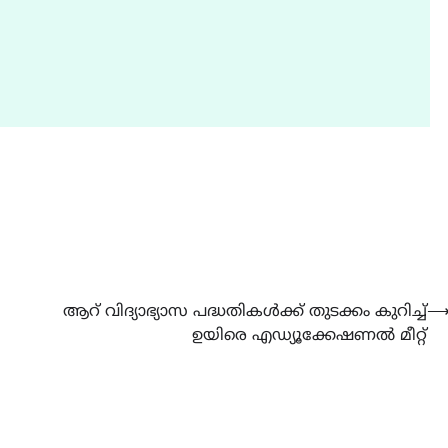
CAMPUS
LATEST
സെന്റ് ജോസഫ്സ് കോളജ്
കോമേഴ്‌സ് അസോസിയേഷ
തുടക്കമായി
August 6, 2026
ആറ് വിദ്യാഭ്യാസ പദ്ധതികൾക്ക് തുടക്കം കുറിച്ച്
ഉയിരെ എഡ്യൂക്കേഷണൽ മീറ്റ്