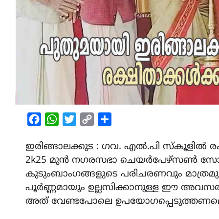
Facebook
WhatsApp
Twitter
Copy
Share
Link
ഇരിങ്ങാലക്കുട : ഗവ. എൽ.പി സ്‌കൂളിൽ ര
2k25 മുൻ നഗരസഭാ ചെയർപേഴ്സൺ സോണി
കുടുംബാംഗങ്ങളുടെ പരിചരണവും മാത്രമുള
പൂർണ്ണമായും ഉല്ലസിക്കാനുള്ള ഈ അവസ
അത് വേണ്ടപോലെ ഉപയോഗപ്പെടുത്തണമെ