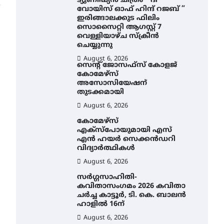
ട്യുണീഷ്യൻ ചിത്രം ” ദി
വോയിസ് ഓഫ് ഹിന്ദ് റജബ് ”
ഇരിങ്ങാലക്കുട ഫിലിം
സൊസൈറ്റി ആഗസ്റ്റ് 7
വെള്ളിയാഴ്ച സ്‌ക്രീൻ
ചെയ്യുന്നു
August 6, 2026
സെന്റ് ജോസഫ്സ് കോളജ്
കോമേഴ്‌സ്
അസോസിയേഷന്
തുടക്കമായി
August 6, 2026
കോമേഴ്സ്
എക്സ്പോയുമായി എസ്
എൻ ഹയർ സെക്കൻഡറി
വിദ്യാർത്ഥികൾ
August 6, 2026
സർഗ്ഗസാഹിതി-
കവിതാസംഗമം 2026 കവിതാ
ചർച്ച കാട്ടൂർ, ടി. കെ. ബാലൻ
ഹാളിൽ 16ന്
August 6, 2026