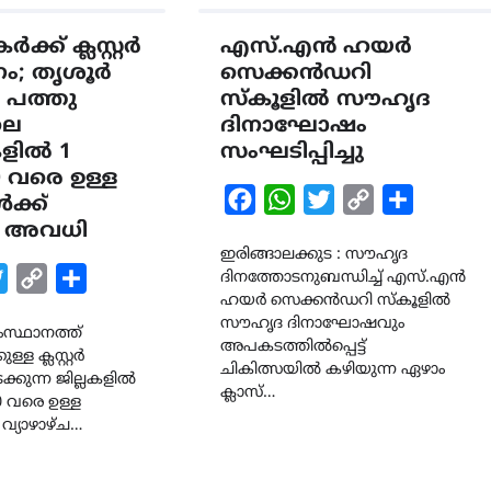
്ക് ക്ലസ്റ്റര്‍
എസ്.എൻ ഹയർ
; തൃശൂര്‍
സെക്കൻഡറി
 പത്തു
സ്കൂളിൽ സൗഹൃദ
ലെ
ദിനാഘോഷം
ളിൽ 1
സംഘടിപ്പിച്ചു
 വരെ ഉള്ള
Facebook
WhatsApp
Twitter
Copy
Share
ക്ക്
്ച അവധി
Link
ഇരിങ്ങാലക്കുട : സൗഹൃദ
k
tsApp
Twitter
Copy
Share
ദിനത്തോടനുബന്ധിച്ച് എസ്.എൻ
ഹയർ സെക്കൻഡറി സ്കൂളിൽ
Link
സൗഹൃദ ദിനാഘോഷവും
ംസ്ഥാനത്ത്
അപകടത്തിൽപ്പെട്ട്
്ള ക്ലസ്റ്റർ
ചികിത്സയിൽ കഴിയുന്ന ഏഴാം
്കുന്ന ജില്ലകളിൽ
ക്ലാസ്…
0 വരെ ഉള്ള
വ്യാഴാഴ്ച…