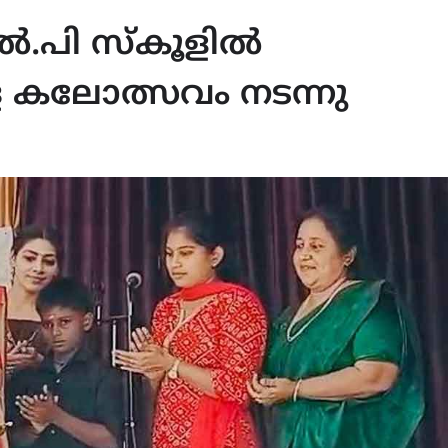
ൽ.പി സ്‌കൂളിൽ
ള കലോത്സവം നടന്നു