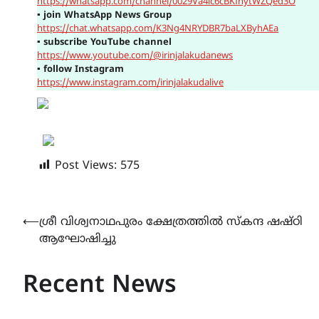
https://whatsapp.com/channel/0029Va4ic6cBKfhytWZQed3O
▪
join WhatsApp News Group
https://chat.whatsapp.com/K3Ng4NRYDBR7baLXByhAEa
▪
subscribe YouTube channel
https://www.youtube.com/@irinjalakudanews
▪
follow Instagram
https://www.instagram.com/irinjalakudalive
Post Views:
575
Post
⟵
ശ്രീ വിശ്വനാഥപുരം ക്ഷേത്രത്തിൽ സ്കന്ദ ഷഷ്ഠി
ആഘോഷിച്ചു
navigation
Recent News