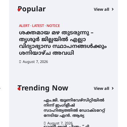
കോമേഴ്സ്
Popular
View all
എക്സ്പോയുമായി എസ്
എൻ ഹയർ സെക്കൻഡറി
വിദ്യാർത്ഥികൾ
ALERT
LATEST
NOTICE
AWA
August 6, 2026
ശക്തമായ മഴ തുടരുന്നു –
എം
സർഗ്ഗസാഹിതി-
ന്
തൃശൂർ ജില്ലയിൽ എല്ലാ
നി
കവിതാസംഗമം 2026 കവിതാ
വിദ്യാഭ്യാസ സ്ഥാപനങ്ങൾക്കും
സാ
ചർച്ച കാട്ടൂർ, ടി. കെ. ബാലൻ
ഹാളിൽ 16ന്
ശനിയാഴ്ച അവധി
ന
August 6, 2026
August 7, 2026
Au
ശക്തമായ മഴ തുടരുന്നു –
തൃശൂർ ജില്ലയിൽ എല്ലാ
വിദ്യാഭ്യാസ
സ്ഥാപനങ്ങൾക്കും
Trending Now
ശനിയാഴ്ച അവധി
⟶
View all
August 7, 2026
എം.ജി. യൂണിവേഴ്‌സിറ്റിയിൽ
നിന്ന് ഇംഗ്ളീഷ്
സാഹിത്യത്തിൽ ഡോക്ടറേറ്റ്
നേടിയ എൻ. ആര്യ
August 7, 2026