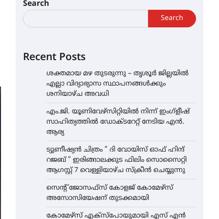
Search
Search
Recent Posts
ശക്തമായ മഴ തുടരുന്നു – തൃശൂർ ജില്ലയിൽ
എല്ലാ വിദ്യാഭ്യാസ സ്ഥാപനങ്ങൾക്കും
ശനിയാഴ്ച അവധി
എം.ജി. യൂണിവേഴ്‌സിറ്റിയിൽ നിന്ന് ഇംഗ്ളീഷ്
സാഹിത്യത്തിൽ ഡോക്ടറേറ്റ് നേടിയ എൻ.
ആര്യ
ട്യുണീഷ്യൻ ചിത്രം ” ദി വോയിസ് ഓഫ് ഹിന്ദ്
റജബ് ” ഇരിങ്ങാലക്കുട ഫിലിം സൊസൈറ്റി
ആഗസ്റ്റ് 7 വെള്ളിയാഴ്ച സ്‌ക്രീൻ ചെയ്യുന്നു
സെന്റ് ജോസഫ്സ് കോളജ് കോമേഴ്‌സ്
അസോസിയേഷന് തുടക്കമായി
കോമേഴ്സ് എക്സ്പോയുമായി എസ് എൻ