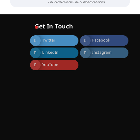
ശക്തമായ മഴ തുടരുന്നു –
തൃശൂർ ജില്ലയിൽ എല്ലാ
വിദ്യാഭ്യാസ
സ്ഥാപനങ്ങൾക്കും
ശനിയാഴ്ച അവധി
Get In Touch
August 7, 2026
Twitter
Facebook
എം.ജി. യൂണിവേഴ്‌സിറ്റിയിൽ
നിന്ന് ഇംഗ്ളീഷ്
സാഹിത്യത്തിൽ ഡോക്ടറേറ്റ്
LinkedIn
Instagram
നേടിയ എൻ. ആര്യ
YouTube
August 7, 2026
ട്യുണീഷ്യൻ ചിത്രം ” ദി
വോയിസ് ഓഫ് ഹിന്ദ് റജബ് ”
ഇരിങ്ങാലക്കുട ഫിലിം
സൊസൈറ്റി ആഗസ്റ്റ് 7
വെള്ളിയാഴ്ച സ്‌ക്രീൻ
ചെയ്യുന്നു
August 6, 2026
സെന്റ് ജോസഫ്സ് കോളജ്
കോമേഴ്‌സ്
അസോസിയേഷന്
തുടക്കമായി
August 6, 2026