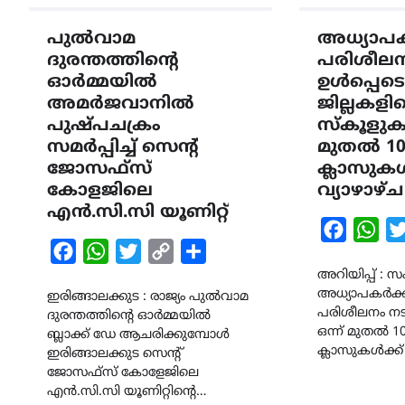
പുൽവാമ
അധ്യാപകര്‍ക
ദുരന്തത്തിൻ്റെ
പരിശീലനം
ഓർമ്മയിൽ
ഉൾപ്പെടെ
അമർജവാനിൽ
ജില്ലകളി
പുഷ്പചക്രം
സ്കൂളുക
സമർപ്പിച്ച് സെൻ്റ്
മുതൽ 10
ജോസഫ്സ്
ക്ലാസുകൾ
കോളജിലെ
വ്യാഴാഴ
എൻ.സി.സി യൂണിറ്റ്
Faceboo
Wha
Facebook
WhatsApp
Twitter
Copy
Share
Link
അറിയിപ്പ് : സ
അധ്യാപകർക്കുള
ഇരിങ്ങാലക്കുട : രാജ്യം പുൽവാമ
പരിശീലനം നടക
ദുരന്തത്തിൻ്റെ ഓർമ്മയിൽ
ഒന്ന് മുതൽ 1
ബ്ലാക്ക് ഡേ ആചരിക്കുമ്പോൾ
ക്ലാസുകൾക്ക് 
ഇരിങ്ങാലക്കുട സെൻ്റ്
ജോസഫ്സ് കോളേജിലെ
എൻ.സി.സി യൂണിറ്റിൻ്റെ…