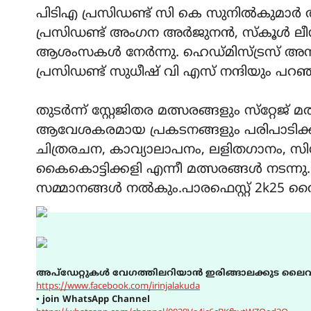
പിടിഎ പ്രസിഡണ്ട് സി കെ സുനിൽകുമാർ അ
പ്രസിഡണ്ട് അംഗന അർജുനൻ, സ്‌കൂൾ 
ആശംസകൾ നേർന്നു. ഹെഡ്മിസ്ട്രസ് അസീ
പ്രസിഡണ്ട് സുധീഷ് വി എസ് നന്ദിയും പറഞ
തുടർന്ന് സ്റ്റേജിതര മത്സരങ്ങളും സ്‌റ്റേജ
ആവേശകരമായ പ്രകടനങ്ങളും പരിപാടിക്ക് 
ചിത്രരചന, കാവ്യാലാപനം, ലളിതഗാനം, സിന
കൈകൊട്ടിക്കളി എന്നീ മത്സരങ്ങൾ നടന്നു
സമ്മാനങ്ങൾ നൽകും.പാരഫെസ്റ്റ് 2k25 വ
അപ്ഡേറ്റുകൾ വേഗത്തിലറിയാൻ ഇരിങ്ങാലക്കുട ലൈവ
https://www.facebook.com/irinjalakuda
▪
join WhatsApp Channel