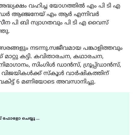
ദ്ധ്യക്ഷം വഹിച്ച യോഗത്തിൽ എം പി ടി എ
ലീഡർ ആഞ്ജനേയ് എം ആർ എന്നിവർ
ന പി ബി സ്വാഗതവും പി ടി എ വൈസ്
്ഞു.
് മത്സരങ്ങളും നടന്നു.സജീവമായ പങ്കാളിത്തവും
മാറ്റു കട്ടി. കവിതാരചന, കഥാരചന,
ിമാഗാനം, സിംഗിൾ ഡാൻസ്, ഗ്രൂപ്പ്ഡാൻസ്,
. വിജയികൾക്ക് സ്‌കൂൾ വാർഷികത്തിന്
ൈകിട്ട് 6 മണിയോടെ അവസാനിച്ചു.
് ഫോളോ ചെയ്യൂ …