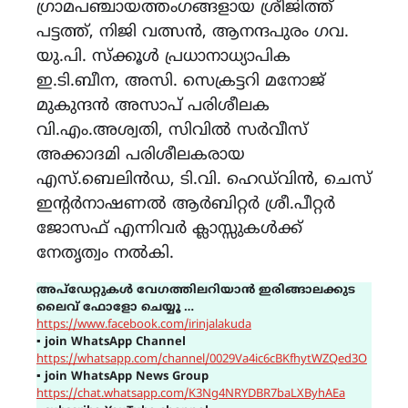
ഗ്രാമപഞ്ചായത്തംഗങ്ങളായ ശ്രീജിത്ത്
പട്ടത്ത്, നിജി വത്സന്‍, ആനന്ദപുരം ഗവ.
യു.പി. സ്ക്കൂള്‍ പ്രധാനാധ്യാപിക
ഇ.ടി.ബീന, അസി. സെക്രട്ടറി മനോജ്
മുകുന്ദന്‍ അസാപ് പരിശീലക
വി.എം.അശ്വതി, സിവില്‍ സര്‍വീസ്
അക്കാദമി പരിശീലകരായ
എസ്.ബെലിന്‍ഡ, ടി.വി. ഹെഡ്‍വിന്‍, ചെസ്
ഇന്‍റര്‍നാഷണല്‍ ആര്‍ബിറ്റര്‍ ശ്രീ.പീറ്റര്‍
ജോസഫ് എന്നിവര്‍ ക്ലാസ്സുകള്‍ക്ക്
നേതൃത്വം നല്‍കി.
അപ്ഡേറ്റുകൾ വേഗത്തിലറിയാൻ ഇരിങ്ങാലക്കുട
ലൈവ് ഫോളോ ചെയ്യൂ …
https://www.facebook.com/irinjalakuda
▪
join WhatsApp Channel
https://whatsapp.com/channel/0029Va4ic6cBKfhytWZQed3O
▪
join WhatsApp News Group
https://chat.whatsapp.com/K3Ng4NRYDBR7baLXByhAEa