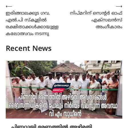
Post
⟵
⟶
ഇരിങ്ങാലക്കുട ഗവ.
നിപ്മറിന് സെന്റര്‍ ഓഫ്
navigation
എൽ.പി സ്‌കൂളിൽ
എക്സലന്‍സ്
രക്ഷിതാക്കൾക്കായുള്ള
അംഗീകാരം
കലോത്സവം നടന്നു
Recent News
പിണറായി ഭരണത്തിൽ അഴിമതി