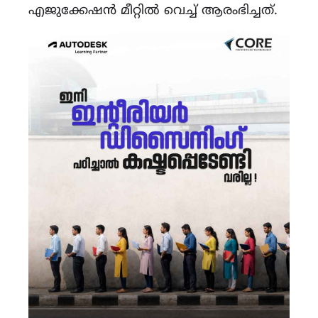
എജുക്കേഷൻ മീറ്റിൽ വെച്ച് ആരംഭിച്ചത്.