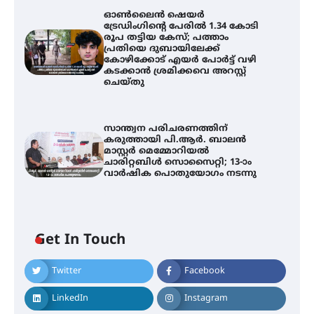
ഓൺലൈൻ ഷെയർ
ട്രേഡിംഗിന്റെ പേരിൽ 1.34 കോടി
രൂപ തട്ടിയ കേസ്; പത്താം
പ്രതിയെ ദുബായിലേക്ക്
കോഴിക്കോട് എയർ പോർട്ട് വഴി
കടക്കാൻ ശ്രമിക്കവെ അറസ്റ്റ്
ചെയ്തു
സാന്ത്വന പരിചരണത്തിന്
കരുത്തായി പി.ആർ. ബാലൻ
മാസ്റ്റർ മെമ്മോറിയൽ
ചാരിറ്റബിൾ സൊസൈറ്റി; 13-ാം
വാർഷിക പൊതുയോഗം നടന്നു
സെന്റ് ജോസഫ്സ് കോളേജിൽ 31-ാ
മത് ഇന്റർ-സ്കൂൾ ഗണിത ക്വിസ്
മത്സരം സംഘടിപ്പിച്ചു
Get In Touch
ഓൺലൈൻ ഷെയർ ട്രേഡിംഗിന്റെ
Twitter
Facebook
പേരിൽ 1.34 കോടി രൂപ തട്ടിയ
കേസ്; പത്താം പ്രതിയെ
ദുബായിലേക്ക് കോഴിക്കോട് എയർ
LinkedIn
Instagram
പോർട്ട് വഴി കടക്കാൻ ശ്രമിക്കവെ