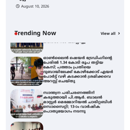
August 10, 2026
സെന്റ് ജോസഫ്സ് കോളേജിൽ 31-ാ
മത് ഇന്റർ-സ്കൂൾ ഗണിത ക്വിസ്
മത്സരം സംഘടിപ്പിച്ചു
Trending Now
View all
ഓൺലൈൻ ഷെയർ ട്രേഡിംഗിന്റെ
പേരിൽ 1.34 കോടി രൂപ തട്ടിയ
കേസ്; പത്താം പ്രതിയെ
ദുബായിലേക്ക് കോഴിക്കോട് എയർ
പോർട്ട് വഴി കടക്കാൻ ശ്രമിക്കവെ
അറസ്റ്റ് ചെയ്തു
സാന്ത്വന പരിചരണത്തിന്
കരുത്തായി പി.ആർ. ബാലൻ
മാസ്റ്റർ മെമ്മോറിയൽ ചാരിറ്റബിൾ
സൊസൈറ്റി; 13-ാം വാർഷിക
പൊതുയോഗം നടന്നു
30 -ാമത് ലോചനം ബെംഗളൂരുവിൽ