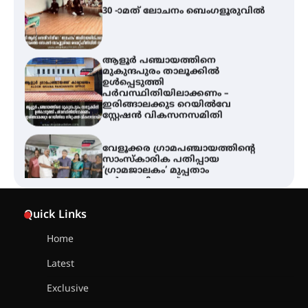
ആളൂർ പഞ്ചായത്തിനെ
മുകുന്ദപുരം താലൂക്കിൽ
ഉൾപ്പെടുത്തി
പർവസ്ഥിതിയിലാക്കണം –
ഇരിങ്ങാലക്കുട റെയിൽവേ
സ്റ്റേഷൻ വികസനസമിതി
വേളൂക്കര ഗ്രാമപഞ്ചായത്തിന്റെ
സാംസ്കാരിക പതിപ്പായ
‘ഗ്രാമജാലകം’ മുപ്പതാം
വർഷത്തിലേക്ക്
സെന്റ് ജോസഫ്സ് കോളേജിൽ 31-ാ
മത് ഇന്റർ-സ്കൂൾ ഗണിത ക്വിസ്
Quick Links
മത്സരം സംഘടിപ്പിച്ചു
Home
ഓൺലൈൻ ഷെയർ ട്രേഡിംഗിന്റെ
Latest
പേരിൽ 1.34 കോടി രൂപ തട്ടിയ
കേസ്; പത്താം പ്രതിയെ
Exclusive
ദുബായിലേക്ക് കോഴിക്കോട് എയർ
പോർട്ട് വഴി കടക്കാൻ ശ്രമിക്കവെ