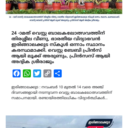
24 -ാമത് വെസ്റ്റ ബാലകലോത്സവത്തിന്
തിരശ്ശീല വീണു, ഭാരതീയ വിദ്യാഭവൻ
ഇരിങ്ങാലക്കുട സ്കൂൾ ഒന്നാം സ്ഥാനം
കരസ്ഥമാക്കി. വെസ്റ്റ ബേബി പ്രിൻസ്
ആയി ലൂക്ക് അരുണും, പ്രിൻസസ് ആയി
അദ്വിക ശ്രീരാജും
Facebook
WhatsApp
Twitter
Copy
Share
Link
ഇരിങ്ങാലക്കുട : നവംബർ 10 മുതൽ 14 വരെ അഞ്ച്
ദിവസങ്ങളായി നടന്നുവന്ന വെസ്റ്റ ബാലകലോത്സവത്തിന്
സമാപനമായി. രണ്ടായിരത്തിലധികം വിദ്യാർത്ഥികൾ…