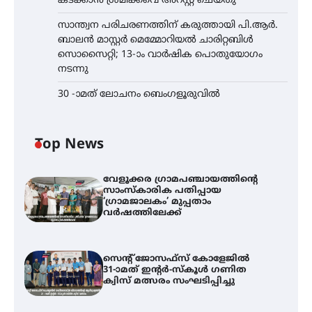
കടക്കാൻ ശ്രമിക്കവെ അറസ്റ്റ് ചെയ്തു
സാന്ത്വന പരിചരണത്തിന് കരുത്തായി പി.ആർ.
ബാലൻ മാസ്റ്റർ മെമ്മോറിയൽ ചാരിറ്റബിൾ
സൊസൈറ്റി; 13-ാം വാർഷിക പൊതുയോഗം
നടന്നു
30 -ാമത് ലോചനം ബെംഗളൂരുവിൽ
Top News
വേളൂക്കര ഗ്രാമപഞ്ചായത്തിന്റെ
സാംസ്കാരിക പതിപ്പായ
‘ഗ്രാമജാലകം’ മുപ്പതാം
വർഷത്തിലേക്ക്
സെന്റ് ജോസഫ്സ് കോളേജിൽ
31-ാമത് ഇന്റർ-സ്കൂൾ ഗണിത
ക്വിസ് മത്സരം സംഘടിപ്പിച്ചു