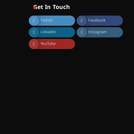
വിദ്യാഭ്യാസ
Get In Touch
സ്ഥാപനങ്ങൾക്കും
ശനിയാഴ്ച അവധി
Twitter
Facebook
August 7, 2026
എം.ജി. യൂണിവേഴ്‌സിറ്റിയിൽ
LinkedIn
Instagram
നിന്ന് ഇംഗ്ളീഷ്
സാഹിത്യത്തിൽ ഡോക്ടറേറ്റ്
നേടിയ എൻ. ആര്യ
YouTube
August 7, 2026
ട്യുണീഷ്യൻ ചിത്രം ” ദി
വോയിസ് ഓഫ് ഹിന്ദ് റജബ് ”
ഇരിങ്ങാലക്കുട ഫിലിം
സൊസൈറ്റി ആഗസ്റ്റ് 7
വെള്ളിയാഴ്ച സ്‌ക്രീൻ
ചെയ്യുന്നു
August 6, 2026
സെന്റ് ജോസഫ്സ് കോളജ്
കോമേഴ്‌സ്
അസോസിയേഷന്
തുടക്കമായി
August 6, 2026
കോമേഴ്സ്
എക്സ്പോയുമായി എസ്