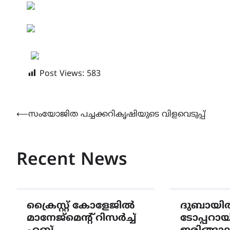
Post Views:
583
Post
⟵
സംയോജിത പച്ചക്കറികൃഷിയുടെ വിളവെടുപ്പ്
navigation
Recent News
ക്രൈസ്റ്റ് കോളേജിൽ
ദുബായി
മാനേജ്മെന്റ് റിസർച്ച്
ടോപ്പറായ