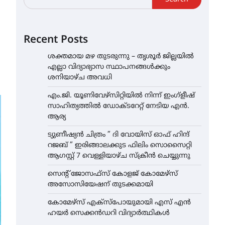
Recent Posts
ശക്തമായ മഴ തുടരുന്നു – തൃശൂർ ജില്ലയിൽ
എല്ലാ വിദ്യാഭ്യാസ സ്ഥാപനങ്ങൾക്കും
ശനിയാഴ്ച അവധി
എം.ജി. യൂണിവേഴ്‌സിറ്റിയിൽ നിന്ന് ഇംഗ്ളീഷ്
സാഹിത്യത്തിൽ ഡോക്ടറേറ്റ് നേടിയ എൻ.
ആര്യ
ട്യുണീഷ്യൻ ചിത്രം ” ദി വോയിസ് ഓഫ് ഹിന്ദ്
റജബ് ” ഇരിങ്ങാലക്കുട ഫിലിം സൊസൈറ്റി
ആഗസ്റ്റ് 7 വെള്ളിയാഴ്ച സ്‌ക്രീൻ ചെയ്യുന്നു
സെന്റ് ജോസഫ്സ് കോളജ് കോമേഴ്‌സ്
അസോസിയേഷന് തുടക്കമായി
കോമേഴ്സ് എക്സ്പോയുമായി എസ് എൻ
ഹയർ സെക്കൻഡറി വിദ്യാർത്ഥികൾ