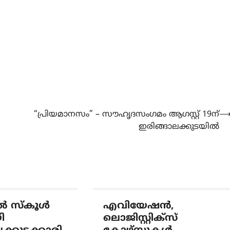
CAMPUS
LATEST
സെന്റ് ജോസഫ്സ് കോളജ്
കോമേഴ്‌സ് അസോസിയേഷ
തുടക്കമായി
August 6, 2026
“പ്രിയമാനസം” – സൗഹൃദസംഗമം ആഗസ്റ്റ് 19ന്
ഇരിങ്ങാലക്കുടയിൽ
ൽ സ്കൂൾ
എവിയേഷൻ,
ി
ലൊജിസ്റ്റിക്‌സ്