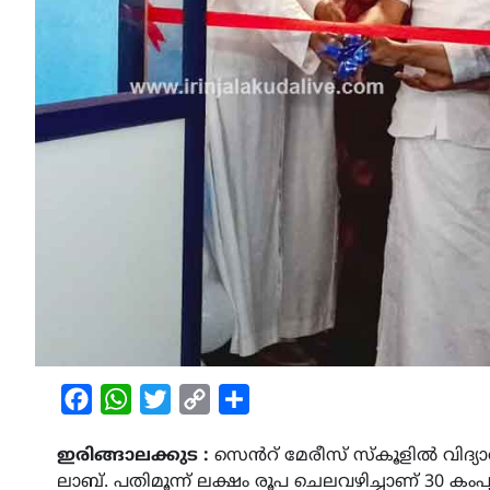
Facebook
WhatsApp
Twitter
Copy
Share
Link
ഇരിങ്ങാലക്കുട :
സെൻറ് മേരീസ് സ്കൂളിൽ വിദ്യ
ലാബ്. പതിമൂന്ന് ലക്ഷം രൂപ ചെലവഴിച്ചാണ് 30 കംപ