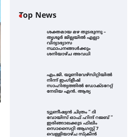
Top News
ശക്തമായ മഴ തുടരുന്നു –
തൃശൂർ ജില്ലയിൽ എല്ലാ
വിദ്യാഭ്യാസ
സ്ഥാപനങ്ങൾക്കും
ശനിയാഴ്ച അവധി
എം.ജി. യൂണിവേഴ്‌സിറ്റിയിൽ
നിന്ന് ഇംഗ്ളീഷ്
സാഹിത്യത്തിൽ ഡോക്ടറേറ്റ്
നേടിയ എൻ. ആര്യ
ട്യുണീഷ്യൻ ചിത്രം ” ദി
വോയിസ് ഓഫ് ഹിന്ദ് റജബ് ”
ഇരിങ്ങാലക്കുട ഫിലിം
സൊസൈറ്റി ആഗസ്റ്റ് 7
വെള്ളിയാഴ്ച സ്‌ക്രീൻ