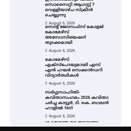
സൊസൈറ്റി ആഗസ്റ്റ് 7
വെള്ളിയാഴ്ച സ്‌ക്രീൻ
ചെയ്യുന്നു
August 6, 2026
സെന്റ് ജോസഫ്സ് കോളജ്
കോമേഴ്‌സ്
അസോസിയേഷന്
തുടക്കമായി
August 6, 2026
കോമേഴ്സ്
എക്സ്പോയുമായി എസ്
എൻ ഹയർ സെക്കൻഡറി
വിദ്യാർത്ഥികൾ
August 6, 2026
സർഗ്ഗസാഹിതി-
കവിതാസംഗമം 2026 കവിതാ
ചർച്ച കാട്ടൂർ, ടി. കെ. ബാലൻ
ഹാളിൽ 16ന്
August 6, 2026
ശക്തമായ മഴ തുടരുന്നു –
തൃശൂർ ജില്ലയിൽ എല്ലാ