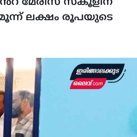
് മേരീസ് സ്കൂളിന്
ൂന്ന് ലക്ഷം രൂപയുടെ