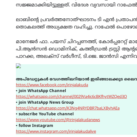
സജ്ജമാക്കിയിട്ടുള്ളത്. വിദേശ വ്യവസായി റാഫേ
ലാബിന്റെ പ്രവർത്തനോത്ഘാടനം ടി എൻ പ്രതാപൻ എ
തൊകലത്ത് അധ്യക്ഷത വഹിച്ചു. റാഫേൽ പൊഴോലിപറ
മാനേജർ ഫാ. പയസ് ചിറപ്പണത്ത്, കോർപ്പറേറ്റ്
പി.ആൻസൻ ഡൊമിനിക്, കത്തീഡ്രൽ ട്രസ്റ്റി ആ
പാറക്ക, അലക്സ് വർഗീസ്, ടി.ജെ. ജാൻസി എന്നിവ
അപ്ഡേറ്റുകൾ വേഗത്തിലറിയാൻ ഇരിങ്ങാലക്കുട ലൈവ
https://www.facebook.com/irinjalakuda
▪
join WhatsApp Channel
https://whatsapp.com/channel/0029Va4ic6cBKfhytWZQed3O
▪
join WhatsApp News Group
https://chat.whatsapp.com/K3Ng4NRYDBR7baLXByhAEa
▪
subscribe YouTube channel
https://www.youtube.com/@irinjalakudanews
▪
follow Instagram
https://www.instagram.com/irinjalakudalive