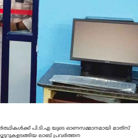
ാർത്ഥികൾക്ക് പി.ടി.എ യുടെ ഓണസമ്മാനമായി മാത്‍സ്
്യൂട്ടറുകളടങ്ങിയ ലാബ് പ്രവർത്തന