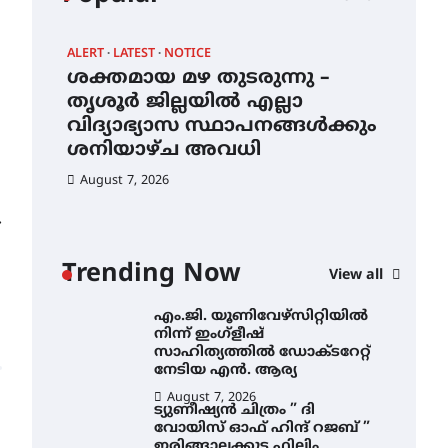
എൻ ഹയർ സെക്കൻഡറി
വിദ്യാർത്ഥികൾ
ALERT
LATEST
NOTICE
AWA
August 6, 2026
ശക്തമായ മഴ തുടരുന്നു –
എം
സർഗ്ഗസാഹിതി-
ന്
തൃശൂർ ജില്ലയിൽ എല്ലാ
നി
കവിതാസംഗമം 2026 കവിതാ
വിദ്യാഭ്യാസ സ്ഥാപനങ്ങൾക്കും
സാ
ചർച്ച കാട്ടൂർ, ടി. കെ. ബാലൻ
ഹാളിൽ 16ന്
ശനിയാഴ്ച അവധി
ന
August 6, 2026
August 7, 2026
Au
ശക്തമായ മഴ തുടരുന്നു –
തൃശൂർ ജില്ലയിൽ എല്ലാ
⟶
വിദ്യാഭ്യാസ
സ്ഥാപനങ്ങൾക്കും
Trending Now
ശനിയാഴ്ച അവധി
View all
August 7, 2026
എം.ജി. യൂണിവേഴ്‌സിറ്റിയിൽ
നിന്ന് ഇംഗ്ളീഷ്
സാഹിത്യത്തിൽ ഡോക്ടറേറ്റ്
നേടിയ എൻ. ആര്യ
August 7, 2026
ട്യുണീഷ്യൻ ചിത്രം ” ദി
വോയിസ് ഓഫ് ഹിന്ദ് റജബ് ”
ഇരിങ്ങാലക്കുട ഫിലിം