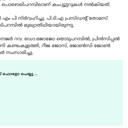
ൽ പൊഴോലിപറമ്പിലാണ് കംപ്യൂട്ടറുകൾ നൽകിയത്.
ം പി നിർവഹിച്ചു. പി.ടി.എ പ്രസിഡന്റ് തോമസ്
മ്പിൽ മുഖ്യാതിഥിയായിരുന്നു.
 മാനേജർ റവ. ഡോ.ജോജോ തൊടുപറമ്പിൽ, പ്രിൻസിപ്പൽ
ന്റണി കണ്ടംകുളത്തി, റീജ ജോസ്, ജോൺസി ജോൺ
ർ സംസാരിച്ചു.
് ഫോളോ ചെയ്യൂ …