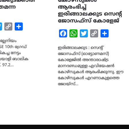
ക്കുടക്കാരി
കോഴ്സുകൾ
മന്ന
ആരംഭിച്ച്
ഇരിങ്ങാലക്കുട സെന്റ്
ജോസഫ്‌സ് കോളേജ്
k
tsApp
Twitter
Copy
Share
Facebook
WhatsApp
Twitter
Copy
Share
Link
്ലേനിയം
Link
E 10th ഗ്രേഡ്
ഇരിങ്ങാലക്കുട : സെന്റ്
ച്ച നേട്ടം
ജോസഫ്‌സ് (ഓട്ടോണമസ്)
മലയാളി ബാലിക
കോളേജിൽ അന്താരാഷ്ട്ര
 97.2…
മാനദണ്ഡമുള്ള എവിയേഷൻ
കോഴ്സുകൾ ആരംഭിക്കുന്നു. ഈ
കോഴ്സുകൾ എറണാകുളത്തെ
ജോയ്‌സ്…