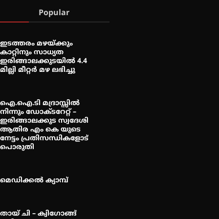
Popular
ഇടത്തരം മഴയ്ക്കും
കാറ്റിനും സാധ്യത
ഇരിങ്ങാലക്കുടയിൽ 4.4
മില്ലി മീറ്റർ മഴ ലഭിച്ചു
ഐ.ഐ.ടി മദ്രാസ്സിൽ
നിന്നും ഡോക്ടറേറ്റ് –
ഇരിങ്ങാലക്കുട സ്വദേശി
ആതിര എം കെ യുടെ
നേട്ടം പ്രതിസന്ധികളോട്
പൊരുതി
മെഡിക്കൽ ക്യാമ്പ്
തായ് ചി – ക്വിഗോങ്ങ്