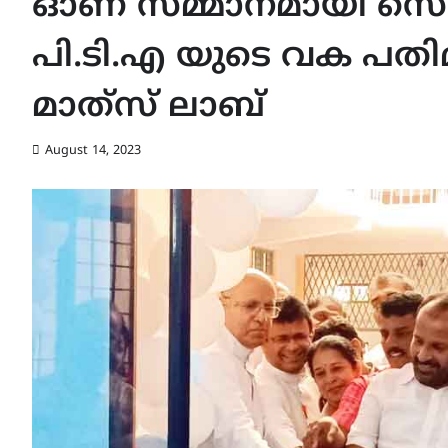
ഓണ സമ്മാനമായി സെൻറ
പി.ടി.എ യുടെ വക പതിമ
മാത്‍സ് ലാബ്
August 14, 2023