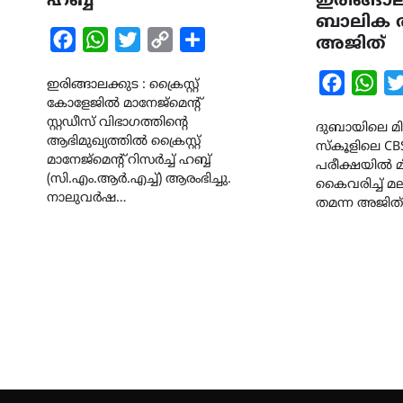
ഹബ്ബ്
ഇരിങ്ങാല
ബാലിക ത
Facebook
WhatsApp
Twitter
Copy
Share
അജിത്
Link
Faceboo
Wha
ഇരിങ്ങാലക്കുട : ക്രൈസ്റ്റ്
കോളേജിൽ മാനേജ്മെന്റ്
സ്റ്റഡീസ് വിഭാഗത്തിന്റെ
ദുബായിലെ മില
ആഭിമുഖ്യത്തിൽ ക്രൈസ്റ്റ്
സ്കൂളിലെ CBS
മാനേജ്മെന്റ് റിസർച്ച് ഹബ്ബ്
പരീക്ഷയിൽ മിക
(സി.എം.ആർ.എച്ച്) ആരംഭിച്ചു.
കൈവരിച്ച് 
നാലുവർഷ…
തമന്ന അജിത്.