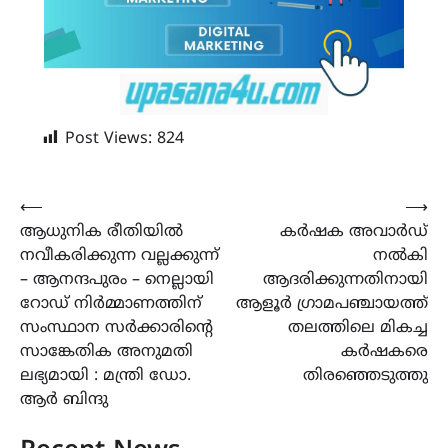
Post Views:
824
Post
⟵
⟶
ആധുനിക രീതിയിൽ
കർഷക അവാർഡ്
navigation
നവീകരിക്കുന്ന വല്ലക്കുന്ന്
നൽകി
– ആനന്ദപുരം – നെല്ലായി
ആദരിക്കുന്നതിനായി
റോഡ് നിർമ്മാണത്തിന്
ആളൂർ ഗ്രാമപഞ്ചായത്ത്‌
സംസ്ഥാന സർക്കാരിന്റെ
തലത്തിലെ മികച്ച
സാങ്കേതിക അനുമതി
കർഷകരെ
ലഭ്യമായി : മന്ത്രി ഡോ.
തിരഞ്ഞെടുത്തു
ആർ ബിന്ദു