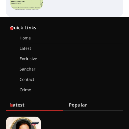
സർഗ്ഗസാഹിതി- കവിതാസംഗമം
2026 കവിതാ ചർച്ച കാട്ടൂർ, ടി. കെ.
Quick Links
ബാലൻ ഹാളിൽ 16ന്
Home
Latest
ഇടത്തരം മഴയ്ക്കും കാറ്റിനും
സാധ്യത ഇരിങ്ങാലക്കുടയിൽ 4.4
Exclusive
മില്ലി മീറ്റർ മഴ ലഭിച്ചു
Sanchari
Contact
ഐ.ഐ.ടി മദ്രാസ്സിൽ നിന്നും
ഡോക്ടറേറ്റ് – ഇരിങ്ങാലക്കുട
Crime
സ്വദേശി ആതിര എം കെ യുടെ
നേട്ടം പ്രതിസന്ധികളോട് പൊരുതി
Latest
Popular
മെഡിക്കൽ ക്യാമ്പ്