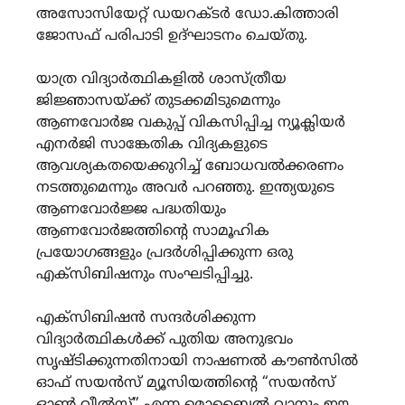
അസോസിയേറ്റ് ഡയറക്ടർ ഡോ.കിത്താരി
ജോസഫ് പരിപാടി ഉദ്ഘാടനം ചെയ്തു.
യാത്ര വിദ്യാർത്ഥികളിൽ ശാസ്ത്രീയ
ജിജ്ഞാസയ്ക്ക് തുടക്കമിടുമെന്നും
ആണവോർജ വകുപ്പ് വികസിപ്പിച്ച ന്യൂക്ലിയർ
എനർജി സാങ്കേതിക വിദ്യകളുടെ
ആവശ്യകതയെക്കുറിച്ച് ബോധവൽക്കരണം
നടത്തുമെന്നും അവർ പറഞ്ഞു. ഇന്ത്യയുടെ
ആണവോർജ്ജ പദ്ധതിയും
ആണവോർജത്തിന്റെ സാമൂഹിക
പ്രയോഗങ്ങളും പ്രദർശിപ്പിക്കുന്ന ഒരു
എക്സിബിഷനും സംഘടിപ്പിച്ചു.
എക്സിബിഷൻ സന്ദർശിക്കുന്ന
വിദ്യാർത്ഥികൾക്ക് പുതിയ അനുഭവം
സൃഷ്ടിക്കുന്നതിനായി നാഷണൽ കൗൺസിൽ
ഓഫ് സയൻസ് മ്യൂസിയത്തിന്റെ “സയൻസ്
ഓൺ വീൽസ്” എന്ന മൊബൈൽ വാനും ഈ