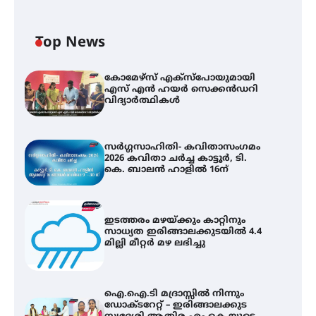
Top News
കോമേഴ്സ് എക്സ്പോയുമായി
എസ് എൻ ഹയർ സെക്കൻഡറി
വിദ്യാർത്ഥികൾ
സർഗ്ഗസാഹിതി- കവിതാസംഗമം
2026 കവിതാ ചർച്ച കാട്ടൂർ, ടി.
കെ. ബാലൻ ഹാളിൽ 16ന്
ഇടത്തരം മഴയ്ക്കും കാറ്റിനും
സാധ്യത ഇരിങ്ങാലക്കുടയിൽ 4.4
മില്ലി മീറ്റർ മഴ ലഭിച്ചു
ഐ.ഐ.ടി മദ്രാസ്സിൽ നിന്നും
ഡോക്ടറേറ്റ് – ഇരിങ്ങാലക്കുട