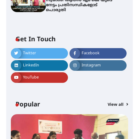
സ്വദേശി ആതിര എം കെ യുടെ
നേട്ടം പ്രതിസന്ധികളോട്
പൊരുതി
സർഗ്ഗസാഹിതി- കവിതാസംഗമം
2026 കവിതാ ചർച്ച കാട്ടൂർ, ടി. കെ.
ബാലൻ ഹാളിൽ 16ന്
Get In Touch
Twitter
Facebook
ഇടത്തരം മഴയ്ക്കും കാറ്റിനും
സാധ്യത ഇരിങ്ങാലക്കുടയിൽ 4.4
LinkedIn
Instagram
മില്ലി മീറ്റർ മഴ ലഭിച്ചു
YouTube
ഐ.ഐ.ടി മദ്രാസ്സിൽ നിന്നും
ഡോക്ടറേറ്റ് – ഇരിങ്ങാലക്കുട
സ്വദേശി ആതിര എം കെ യുടെ
Popular
View all
നേട്ടം പ്രതിസന്ധികളോട് പൊരുതി
മെഡിക്കൽ ക്യാമ്പ്