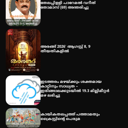
തേലപ്പിളളി പാറേമൽ വറീത്
തോമാസ് (69) അന്തരിച്ചു
തായ് ചി – ക്വിഗോങ്ങ്
പരിചയപ്പെടാം
അരങ്ങ് 2026′ ആഗസ്റ്റ് 8, 9
തീയതികളിൽ
ഇടത്തരം മഴയ്ക്കും ശക്തമായ
കാറ്റിനും സാധ്യത –
ഇരിങ്ങാലക്കുടയിൽ 19.3 മില്ലിമീറ്റർ
മഴ ലഭിച്ചു
കായികതലപ്പത്ത് പത്താമതും
ക്രൈസ്റ്റിന്റെ പെരുമ