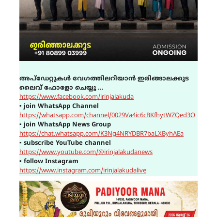
അപ്ഡേറ്റുകൾ വേഗത്തിലറിയാൻ ഇരിങ്ങാലക്കുട
ലൈവ് ഫോളോ ചെയ്യൂ …
https://www.facebook.com/irinjalakuda
▪
join WhatsApp Channel
https://whatsapp.com/channel/0029Va4ic6cBKfhytWZQed3O
▪
join WhatsApp News Group
https://chat.whatsapp.com/K3Ng4NRYDBR7baLXByhAEa
▪
subscribe YouTube channel
https://www.youtube.com/@irinjalakudanews
▪
follow Instagram
https://www.instagram.com/irinjalakudalive