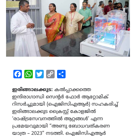
Facebook
WhatsApp
Twitter
Copy
Share
Link
ഇരിങ്ങാലക്കുട:
കൽപ്പാക്കത്തെ
ഇന്ദിരാഗാന്ധി സെന്റർ ഫോർ ആറ്റോമിക്
റിസർച്ചുമായി (ഐജിസിഎആർ) സഹകരിച്ച്
ഇരിങ്ങാലക്കുട ക്രൈസ്റ്റ് കോളജിൽ
‘രാഷ്ട്രസേവനത്തിൽ ആറ്റങ്ങൾ’ എന്ന
പ്രമേയവുമായി “അണു ബോധവത്കരണ
യാത്ര – 2023” നടത്തി. ഐജിസിഎആർ