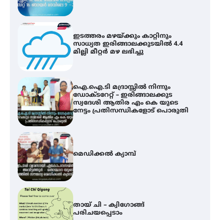
ഐ.ഐ.ടി മദ്രാസ്സിൽ നിന്നും
ഡോക്ടറേറ്റ് – ഇരിങ്ങാലക്കുട
സ്വദേശി ആതിര എം കെ യുടെ
നേട്ടം പ്രതിസന്ധികളോട് പൊരുതി
മെഡിക്കൽ ക്യാമ്പ്
തായ് ചി – ക്വിഗോങ്ങ്
പരിചയപ്പെടാം
കോമേഴ്സ് എക്സ്പോയുമായി
എസ് എൻ ഹയർ സെക്കൻഡറി
വിദ്യാർത്ഥികൾ