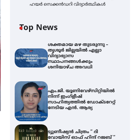
ഹയർ സെക്കൻഡറി വിദ്യാർത്ഥികൾ
Top News
ശക്തമായ മഴ തുടരുന്നു –
തൃശൂർ ജില്ലയിൽ എല്ലാ
വിദ്യാഭ്യാസ
സ്ഥാപനങ്ങൾക്കും
ശനിയാഴ്ച അവധി
എം.ജി. യൂണിവേഴ്‌സിറ്റിയിൽ
നിന്ന് ഇംഗ്ളീഷ്
സാഹിത്യത്തിൽ ഡോക്ടറേറ്റ്
നേടിയ എൻ. ആര്യ
ട്യുണീഷ്യൻ ചിത്രം ” ദി
വോയിസ് ഓഫ് ഹിന്ദ് റജബ് ”