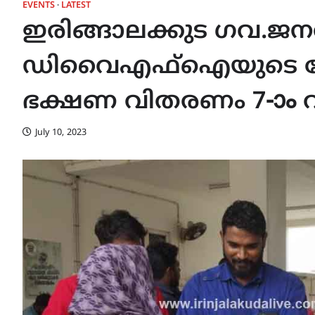
EVENTS
LATEST
ഇരിങ്ങാലക്കുട ഗവ.
ഡിവൈഎഫ്ഐയുടെ നേതൃ
ഭക്ഷണ വിതരണം 7-ാം 
July 10, 2023