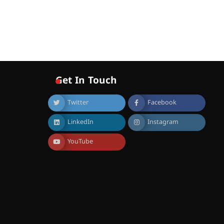
വോയിസ് ഓഫ് ഹിന്ദ് റജബ് ”
ഇരിങ്ങാലക്കുട ഫിലിം
സൊസൈറ്റി ആഗസ്റ്റ് 7
വെള്ളിയാഴ്ച സ്‌ക്രീൻ
ചെയ്യുന്നു
August 6, 2026
സെന്റ് ജോസഫ്സ് കോളജ്
കോമേഴ്‌സ്
Get In Touch
അസോസിയേഷന്
തുടക്കമായി
Twitter
Facebook
August 6, 2026
കോമേഴ്സ്
LinkedIn
Instagram
എക്സ്പോയുമായി എസ്
എൻ ഹയർ സെക്കൻഡറി
YouTube
വിദ്യാർത്ഥികൾ
August 6, 2026
സർഗ്ഗസാഹിതി-
കവിതാസംഗമം 2026 കവിതാ
ചർച്ച കാട്ടൂർ, ടി. കെ. ബാലൻ
ഹാളിൽ 16ന്
August 6, 2026