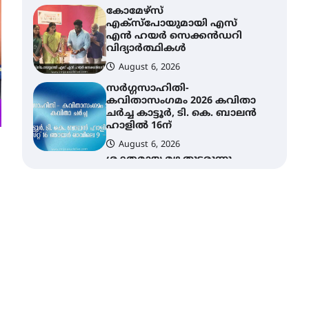
കോമേഴ്സ്
എക്സ്പോയുമായി എസ്
എൻ ഹയർ സെക്കൻഡറി
വിദ്യാർത്ഥികൾ
August 6, 2026
സർഗ്ഗസാഹിതി-
കവിതാസംഗമം 2026 കവിതാ
ചർച്ച കാട്ടൂർ, ടി. കെ. ബാലൻ
ഹാളിൽ 16ന്
August 6, 2026
ശക്തമായ മഴ തുടരുന്നു –
തൃശൂർ ജില്ലയിൽ എല്ലാ
വിദ്യാഭ്യാസ
സ്ഥാപനങ്ങൾക്കും
ശനിയാഴ്ച അവധി
August 7, 2026
എം.ജി. യൂണിവേഴ്‌സിറ്റിയിൽ
നിന്ന് ഇംഗ്ളീഷ്
സാഹിത്യത്തിൽ ഡോക്ടറേറ്റ്
നേടിയ എൻ. ആര്യ
August 7, 2026
ട്യുണീഷ്യൻ ചിത്രം ” ദി