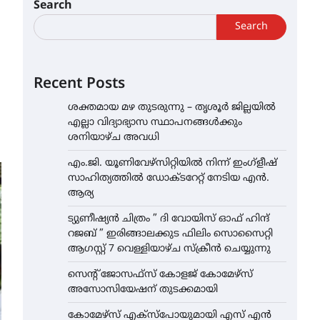
Search
Search
Recent Posts
ശക്തമായ മഴ തുടരുന്നു – തൃശൂർ ജില്ലയിൽ
എല്ലാ വിദ്യാഭ്യാസ സ്ഥാപനങ്ങൾക്കും
ശനിയാഴ്ച അവധി
എം.ജി. യൂണിവേഴ്‌സിറ്റിയിൽ നിന്ന് ഇംഗ്ളീഷ്
സാഹിത്യത്തിൽ ഡോക്ടറേറ്റ് നേടിയ എൻ.
ആര്യ
ട്യുണീഷ്യൻ ചിത്രം ” ദി വോയിസ് ഓഫ് ഹിന്ദ്
റജബ് ” ഇരിങ്ങാലക്കുട ഫിലിം സൊസൈറ്റി
ആഗസ്റ്റ് 7 വെള്ളിയാഴ്ച സ്‌ക്രീൻ ചെയ്യുന്നു
സെന്റ് ജോസഫ്സ് കോളജ് കോമേഴ്‌സ്
അസോസിയേഷന് തുടക്കമായി
കോമേഴ്സ് എക്സ്പോയുമായി എസ് എൻ