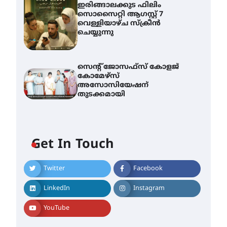
ഇരിങ്ങാലക്കുട ഫിലിം
സൊസൈറ്റി ആഗസ്റ്റ് 7
വെള്ളിയാഴ്ച സ്‌ക്രീൻ
ചെയ്യുന്നു
സെന്റ് ജോസഫ്സ് കോളജ്
കോമേഴ്‌സ്
അസോസിയേഷന്
തുടക്കമായി
Get In Touch
Twitter
Facebook
എം.ജി. യൂണിവേഴ്‌സിറ്റിയിൽ
നിന്ന് ഇംഗ്ളീഷ്
LinkedIn
Instagram
സാഹിത്യത്തിൽ ഡോക്ടറേറ്റ്
നേടിയ എൻ. ആര്യ
YouTube
August 7, 2026
ട്യുണീഷ്യൻ ചിത്രം ” ദി