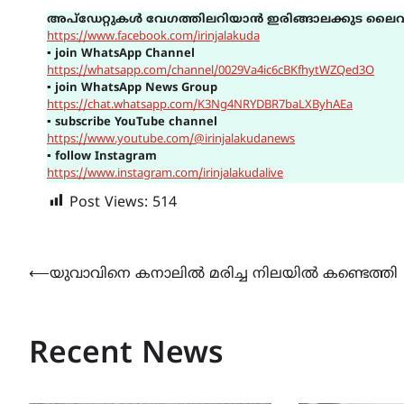
അപ്ഡേറ്റുകൾ വേഗത്തിലറിയാൻ ഇരിങ്ങാലക്കുട ലൈവ
https://www.facebook.com/irinjalakuda
▪
join WhatsApp Channel
https://whatsapp.com/channel/0029Va4ic6cBKfhytWZQed3O
▪
join WhatsApp News Group
https://chat.whatsapp.com/K3Ng4NRYDBR7baLXByhAEa
▪
subscribe YouTube channel
https://www.youtube.com/@irinjalakudanews
▪
follow Instagram
https://www.instagram.com/irinjalakudalive
Post Views:
514
Post
⟵
യുവാവിനെ കനാലിൽ മരിച്ച നിലയിൽ കണ്ടെത്തി
navigation
Recent News