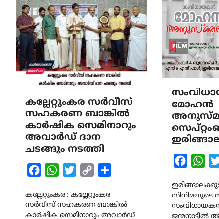
സംവിധ
കല്ലേറ്റുംകര സർവീസ്
മോഹൻ
സഹകരണ ബാങ്കിൽ
അനുസ്
കാർഷിക സെമിനാറും
സെപ്റ്റം
അവാർഡ് ദാന
ഇരിങ്ങാ
ചടങ്ങും നടത്തി
Faceboo
Wha
Facebook
WhatsApp
Twitter
Copy
Share
Link
ഇരിങ്ങാലക്കുട
കല്ലേറ്റുംകര : കല്ലേറ്റുംകര
സിനിമയുടെ സൗ
സർവീസ് സഹകരണ ബാങ്കിൽ
സംവിധായക
കാർഷിക സെമിനാറും അവാർഡ്
ജന്മനാട്ടിൽ അ