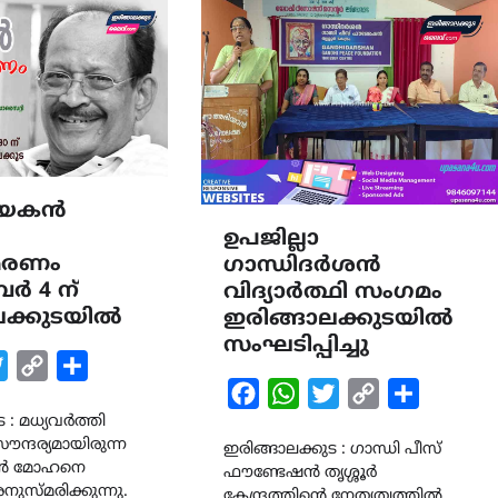
ായകൻ
ഉപജില്ലാ
മരണം
ഗാന്ധിദർശൻ
ബർ 4 ന്
വിദ്യാർത്ഥി സംഗമം
ലക്കുടയിൽ
ഇരിങ്ങാലക്കുടയിൽ
സംഘടിപ്പിച്ചു
k
tsApp
Twitter
Copy
Share
Facebook
WhatsApp
Twitter
Copy
Share
Link
 : മധ്യവർത്തി
Link
ന്ദര്യമായിരുന്ന
ഇരിങ്ങാലക്കുട : ഗാന്ധി പീസ്
ൻ മോഹനെ
ഫൗണ്ടേഷൻ തൃശ്ശൂർ
നുസ്മരിക്കുന്നു.
കേന്ദ്രത്തിന്‍റെ നേതൃത്വത്തിൽ