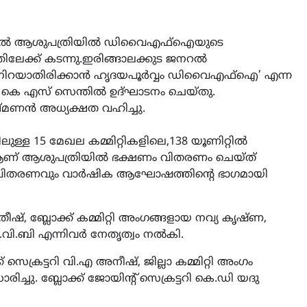
റ് ജനറൽ ആശുപത്രിയിൽ ഡിവൈഎഫ്ഐയുടെ
ിലേക്ക് കടന്നു.ഇരിങ്ങാലക്കുട ജനറൽ
ി നിറയാതിരിക്കാൻ ഹൃദയപൂർവ്വം ഡിവൈഎഫ്ഐ’ എന്ന
കെ എസ് സെന്തിൽ ഉദ്ഘാടനം ചെയ്തു.
്മണൻ അധ്യക്ഷത വഹിച്ചു.
്ള 15 മേഖല കമ്മിറ്റികളിലെ,138 യൂണിറ്റിൽ
 ആണ് ആശുപത്രിയിൽ ഭക്ഷണം വിതരണം ചെയ്ത്
വിതരണവും വാർഷിക ആഘോഷത്തിന്‍റെ ഭാഗമായി
്, ബ്ലോക്ക് കമ്മിറ്റി അംഗങ്ങളായ നവ്യ കൃഷ്ണ,
ഷ്.വി.ബി എന്നിവർ നേതൃത്വം നൽകി.
സെക്രട്ടറി വി.എ അനീഷ്, ജില്ലാ കമ്മിറ്റി അംഗം
 ബ്ലോക്ക്‌ ജോയിന്‍റ് സെക്രട്ടറി കെ.ഡി യദു