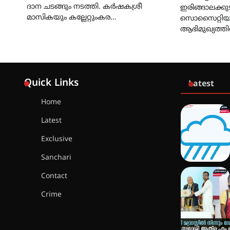
ദാന ചടങ്ങും നടത്തി. കർഷകശ്രീ
ഇരിങ്ങാലക്കു
മാസികയും കല്ലേറ്റുംകര…
സൊസൈറ്റിയ
ആഭിമുഖ്യത്ത
Quick Links
Latest
Home
Latest
Exclusive
Sanchari
Contact
Crime