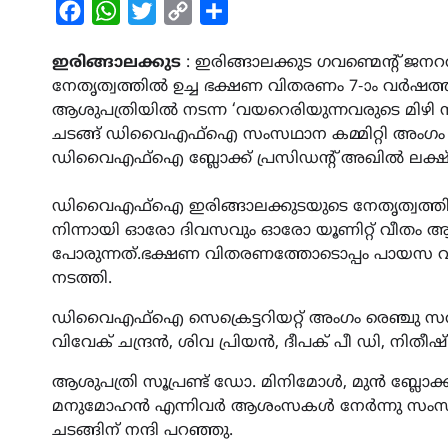
Facebook
WhatsApp
Twitter
Copy
Share
Link
ഇരിങ്ങാലക്കുട
: ഇരിങ്ങാലക്കുട ഗവണ്മെന്‍
നേതൃത്വത്തിൽ ഉച്ച ഭക്ഷണ വിതരണം 7-ാം വർഷത്ത
ആശുപത്രിയിൽ നടന്ന ‘വയറെരിയുന്നവരുടെ മിഴ
ചടങ്ങ് ഡിവൈഎഫ്ഐ സംസഥാന കമ്മിറ്റി അംഗം 
ഡിവൈഎഫ്ഐ ബ്ലോക്ക്‌ പ്രസിഡന്‍റ് അഖിൽ ലക്ഷ
ഡിവൈഎഫ്ഐ ഇരിങ്ങാലക്കുടയുടെ നേതൃത്വത്തിലുള
നിന്നായി ഓരോ ദിവസവും ഓരോ യൂണിറ്റ് വീതം
പോരുന്നത്.ഭക്ഷണ വിതരണത്തോടൊപ്പം പായസ 
നടത്തി.
ഡിവൈഎഫ്ഐ സെക്രെട്ടറിയറ്റ് അംഗം രെഞ്ചു സതീഷ
വിവേക് ചന്ദ്രൻ, ശിവ പ്രിയൻ, ദീപക് പീ ഡി, നിതീ
ആശുപത്രി സൂപ്രണ്ട് ഡോ. മിനിമോൾ, മുൻ ബ്ലോക്ക്‌ 
മനുമോഹൻ എന്നിവർ ആശംസകൾ നേർന്നു സംസാരിച്ചു.
ചടങ്ങിന് നന്ദി പറഞ്ഞു.