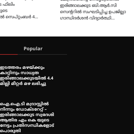
ട ഫിലിം
ഇരിങ്ങാലക്കുട ബി.ആർ.സി
ുടെ
സെന്‍ററിൽ സംഘടിപ്പിച്ച ഉപജില്ലാ
ിൽ സെപ്റ്റംബർ 4…
ഗാന്ധിദർശൻ വിദ്യാർത്ഥി…
Popular
ഇടത്തരം മഴയ്ക്കും
കാറ്റിനും സാധ്യത
ഇരിങ്ങാലക്കുടയിൽ 4.4
മില്ലി മീറ്റർ മഴ ലഭിച്ചു
ഐ.ഐ.ടി മദ്രാസ്സിൽ
നിന്നും ഡോക്ടറേറ്റ് –
ഇരിങ്ങാലക്കുട സ്വദേശി
ആതിര എം കെ യുടെ
നേട്ടം പ്രതിസന്ധികളോട്
പൊരുതി