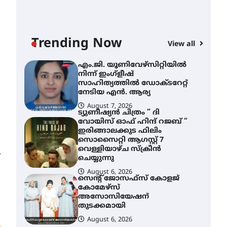
ശക്തമായ മഴ തുടരുന്നു –
തൃശൂർ ജില്ലയിൽ എല്ലാ
വിദ്യാഭ്യാസ
സ്ഥാപനങ്ങൾക്കും
Trending Now
ശനിയാഴ്ച അവധി
View all
AWA
August 7, 2026
എം
എം.ജി. യൂണിവേഴ്‌സിറ്റിയിൽ
നി
നിന്ന് ഇംഗ്ളീഷ്
സാ
സാഹിത്യത്തിൽ ഡോക്ടറേറ്റ്
ന
നേടിയ എൻ. ആര്യ
August 7, 2026
A
ട്യുണീഷ്യൻ ചിത്രം ” ദി
വോയിസ് ഓഫ് ഹിന്ദ് റജബ് ”
ഇരിങ്ങാലക്കുട ഫിലിം
സൊസൈറ്റി ആഗസ്റ്റ് 7
വെള്ളിയാഴ്ച സ്‌ക്രീൻ
⟶
ചെയ്യുന്നു
August 6, 2026
സെന്റ് ജോസഫ്സ് കോളജ്
കോമേഴ്‌സ്
അസോസിയേഷന്
തുടക്കമായി
August 6, 2026