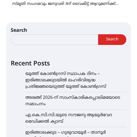
സ്മൃതി സംഗമവും ജനുവരി 4ന് വൈകീട്ട് ആറുമണിക്ക്…
Search
Search
Recent Posts
യൂത്ത് കോൺഗ്രസ്‌ സ്ഥാപക ദിനം –
ഇരിങ്ങാലക്കുടയിൽ ലഹരിവിരുദ്ധ
പ്രതിജ്ഞയെടുത്ത് യൂത്ത് കോൺഗ്രസ്
അരങ്ങ് 2026-ന് സാംസ്കാരികപ്പൊലിമയോടെ
സമാപനം
എ.കെ.സി.സി.യുടെ സൗജന്യ ആയുർവേദ
മെഡിക്കൽ ക്യാമ്പ്
ഇരിങ്ങാലക്കുട – ഗുരുവായൂർ – താനൂർ