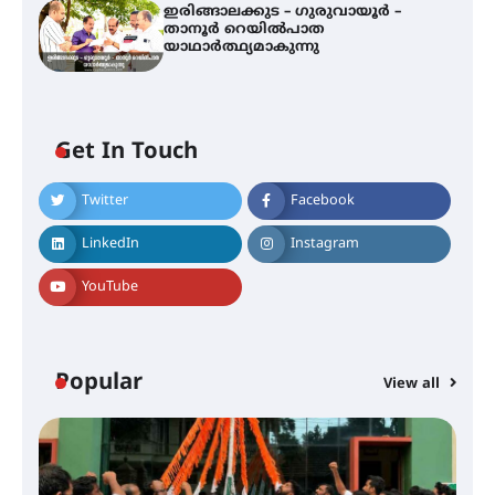
ഇരിങ്ങാലക്കുട – ഗുരുവായൂർ –
താനൂർ റെയിൽപാത
യാഥാർത്ഥ്യമാകുന്നു
Get In Touch
Twitter
Facebook
അരങ്ങ് 2026-ന്
സാംസ്കാരികപ്പൊലിമയോടെ
LinkedIn
Instagram
സമാപനം
YouTube
എ.കെ.സി.സി.യുടെ സൗജന്യ
ആയുർവേദ മെഡിക്കൽ ക്യാമ്പ്
Popular
View all
ഇരിങ്ങാലക്കുട – ഗുരുവായൂർ –
താനൂർ റെയിൽപാത