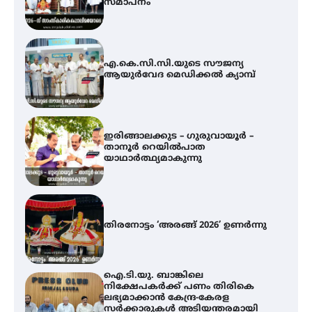
സമാപനം
എ.കെ.സി.സി.യുടെ സൗജന്യ
ആയുർവേദ മെഡിക്കൽ ക്യാമ്പ്
ഇരിങ്ങാലക്കുട – ഗുരുവായൂർ –
താനൂർ റെയിൽപാത
യാഥാർത്ഥ്യമാകുന്നു
തിരനോട്ടം ‘അരങ്ങ് 2026’ ഉണർന്നു
ഐ.ടി.യു. ബാങ്കിലെ
നിക്ഷേപകർക്ക് പണം തിരികെ
ലഭ്യമാക്കാൻ കേന്ദ്ര-കേരള
സർക്കാരുകൾ അടിയന്തരമായി