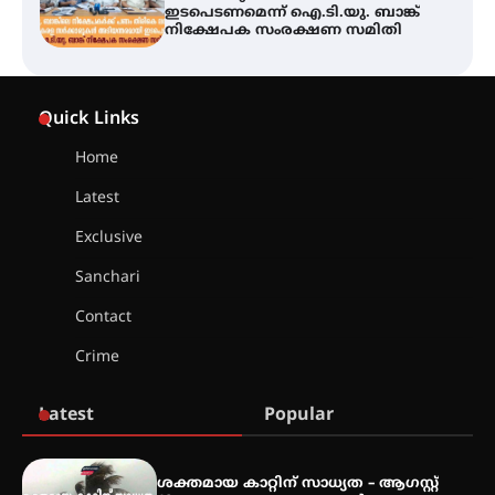
ഇടപെടണമെന്ന് ഐ.ടി.യു. ബാങ്ക്
നിക്ഷേപക സംരക്ഷണ സമിതി
യൂത്ത് കോൺഗ്രസ്‌ സ്ഥാപക ദിനം
– ഇരിങ്ങാലക്കുടയിൽ
Quick Links
ലഹരിവിരുദ്ധ പ്രതിജ്ഞയെടുത്ത്
യൂത്ത് കോൺഗ്രസ്
Home
Latest
അരങ്ങ് 2026-ന്
സാംസ്കാരികപ്പൊലിമയോടെ
Exclusive
സമാപനം
Sanchari
Contact
എ.കെ.സി.സി.യുടെ സൗജന്യ
Crime
ആയുർവേദ മെഡിക്കൽ ക്യാമ്പ്
Latest
Popular
ഇരിങ്ങാലക്കുട – ഗുരുവായൂർ –
താനൂർ റെയിൽപാത
ശക്തമായ കാറ്റിന് സാധ്യത – ആഗസ്റ്റ്