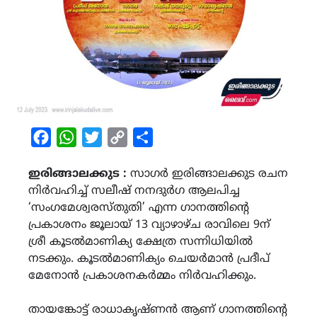
Facebook
WhatsApp
Twitter
Copy
Share
Link
ഇരിങ്ങാലക്കുട :
സാഗർ ഇരിങ്ങാലക്കുട രചന
നിർവഹിച്ച് സലീഷ് നനദുർഗ ആലപിച്ച
‘സംഗമേശ്വരസ്തുതി’ എന്ന ഗാനത്തിന്‍റെ
പ്രകാശനം ജൂലായ് 13 വ്യാഴാഴ്ച രാവിലെ 9ന്
ശ്രീ കൂടൽമാണിക്യ ക്ഷേത്ര സന്നിധിയിൽ
നടക്കും. കൂടൽമാണിക്യം ചെയർമാൻ പ്രദീപ്‌
മേനോൻ പ്രകാശനകർമ്മം നിർവഹിക്കും.
തായങ്കോട്ട് രാധാകൃഷ്ണൻ ആണ് ഗാനത്തിന്‍റെ