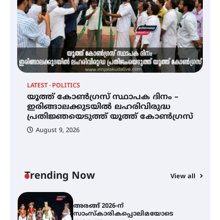
യാഥാർത്ഥ്യമാകുന്നു
തിരനോട്ടം ‘അരങ്ങ് 2026’ ഉണർന്നു
LA
ഐ.ടി.യു. ബാങ്കിലെ
LATEST
POLITICS
അ
നിക്ഷേപകർക്ക് പണം തിരികെ
ർ
യൂത്ത് കോൺഗ്രസ്‌ സ്ഥാപക ദിനം –
സ
ലഭ്യമാക്കാൻ കേന്ദ്ര-കേരള
ഇരിങ്ങാലക്കുടയിൽ ലഹരിവിരുദ്ധ
സ
സർക്കാരുകൾ അടിയന്തരമായി
പ്രതിജ്ഞയെടുത്ത് യൂത്ത് കോൺഗ്രസ്
ഇടപെടണമെന്ന് ഐ.ടി.യു. ബാങ്ക്
നിക്ഷേപക സംരക്ഷണ സമിതി
August 9, 2026
യൂത്ത് കോൺഗ്രസ്‌ സ്ഥാപക ദിനം
– ഇരിങ്ങാലക്കുടയിൽ
ലഹരിവിരുദ്ധ പ്രതിജ്ഞയെടുത്ത്
യൂത്ത് കോൺഗ്രസ്
Trending Now
View all
അരങ്ങ് 2026-ന്
സാംസ്കാരികപ്പൊലിമയോടെ