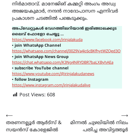
നിർമാതാവ്. മാനേജിങ്‌ കമ്മറ്റി അംഗം അഡ്വ
അജയകുമാർ, നന്ദൻ നാദോപാസന എന്നിവർ
പ്രകാശന ചടങ്ങിൽ പങ്കെടുക്കും.
അപ്ഡേറ്റുകൾ വേഗത്തിലറിയാൻ ഇരിങ്ങാലക്കുട
ലൈവ് ഫോളോ ചെയ്യൂ …
https://www.facebook.com/irinjalakuda
▪
join WhatsApp Channel
https://whatsapp.com/channel/0029Va4ic6cBKfhytWZQed3O
▪
join WhatsApp News Group
https://chat.whatsapp.com/K3Ng4NRYDBR7baLXByhAEa
▪
subscribe YouTube channel
https://www.youtube.com/@irinjalakudanews
▪
follow Instagram
https://www.instagram.com/irinjalakudalive
Post Views:
608
Post
⟵
⟶
തരണനല്ലൂർ ആർട്സ് &
മിന്നൽ ചുഴലിയിൽ നിലം
navigation
സയൻസ് കോളേജിൽ
പതിച്ച അവിട്ടത്തൂർ