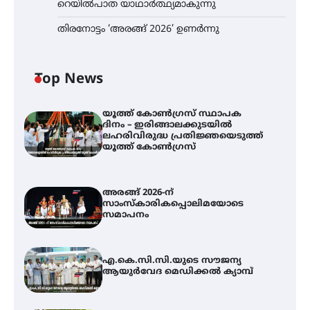
റെയിൽപാത യാഥാർത്ഥ്യമാകുന്നു
തിരനോട്ടം ‘അരങ്ങ് 2026’ ഉണർന്നു
Top News
യൂത്ത് കോൺഗ്രസ്‌ സ്ഥാപക
ദിനം – ഇരിങ്ങാലക്കുടയിൽ
ലഹരിവിരുദ്ധ പ്രതിജ്ഞയെടുത്ത്
യൂത്ത് കോൺഗ്രസ്
അരങ്ങ് 2026-ന്
സാംസ്കാരികപ്പൊലിമയോടെ
സമാപനം
എ.കെ.സി.സി.യുടെ സൗജന്യ
ആയുർവേദ മെഡിക്കൽ ക്യാമ്പ്