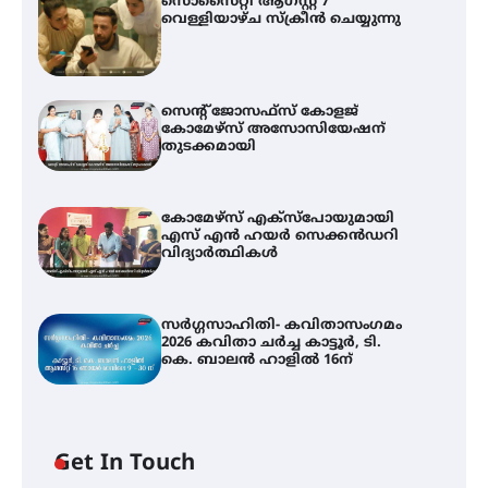
സൊസൈറ്റി ആഗസ്റ്റ് 7
വെള്ളിയാഴ്ച സ്‌ക്രീൻ ചെയ്യുന്നു
സെന്റ് ജോസഫ്സ് കോളജ്
കോമേഴ്‌സ് അസോസിയേഷന്
തുടക്കമായി
കോമേഴ്സ് എക്സ്പോയുമായി
എസ് എൻ ഹയർ സെക്കൻഡറി
വിദ്യാർത്ഥികൾ
സർഗ്ഗസാഹിതി- കവിതാസംഗമം
2026 കവിതാ ചർച്ച കാട്ടൂർ, ടി.
കെ. ബാലൻ ഹാളിൽ 16ന്
Get In Touch