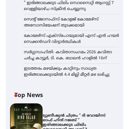
” ഇരിങ്ങാലക്കുട ഫിലിം സൊസൈറ്റി ആഗസ്റ്റ് 7
വെള്ളിയാഴ്ച സ്‌ക്രീൻ ചെയ്യുന്നു
സെന്റ് ജോസഫ്സ് കോളജ് കോമേഴ്‌സ്
അസോസിയേഷന് തുടക്കമായി
കോമേഴ്സ് എക്സ്പോയുമായി എസ് എൻ ഹയർ
സെക്കൻഡറി വിദ്യാർത്ഥികൾ
സർഗ്ഗസാഹിതി- കവിതാസംഗമം 2026 കവിതാ
ചർച്ച കാട്ടൂർ, ടി. കെ. ബാലൻ ഹാളിൽ 16ന്
ഇടത്തരം മഴയ്ക്കും കാറ്റിനും സാധ്യത
ഇരിങ്ങാലക്കുടയിൽ 4.4 മില്ലി മീറ്റർ മഴ ലഭിച്ചു
Top News
ട്യുണീഷ്യൻ ചിത്രം ” ദി വോയിസ്
ഓഫ് ഹിന്ദ് റജബ് ”
ഇരിങ്ങാലക്കുട ഫിലിം