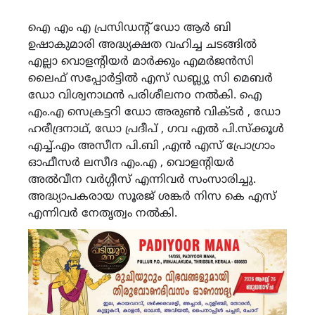
ഐ എം എ പ്രസിഡന്റ് ഡോ ആർ ബി
ഉഷാകുമാരി അദ്ധ്യക്ഷത വഹിച്ച ചടങ്ങിൽ
എല്ലാ വൊളന്റിയർ മാർക്കും എമർജൻസി
ലൈഫ് സപ്പോർട്ടിൽ എസ് ഡബ്ല്യു സി മെബർ
ഡോ വിശ്വനാഥൻ പരിശീലനo നൽകി. ഐ
എം.എ സെക്രട്ടറി ഡോ അരുൺ വിക്ടർ , ഡോ
ഹരീദ്രനാഥ്, ഡോ പ്രദീപ് , ഗവ എൽ പി.സ്ക്കൂൾ
എച്ച്.എം അസീന പി.ബി ,എൻ എസ് പ്രോഗ്രാം
ഓഫീസർ ലസീദ എം.എ , വൊളന്റിയർ
അൽവീന വർഗ്ഗീസ് എന്നിവർ സംസാരിച്ചു.
അദ്ധ്യാപകരായ സൂരജ് ശങ്കർ നിസ കെ എസ്
എന്നിവർ നേതൃത്വം നൽകി.