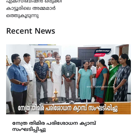
എക്സിബിഷൻ ഒരുക്കി
കാട്ടൂരിലെ അമ്മമാർ
ഒത്തുകൂടുന്നു
Recent News
നേത്ര തിമിര പരിശോധന ക്യാമ്പ്
സംഘടിപ്പിച്ചു