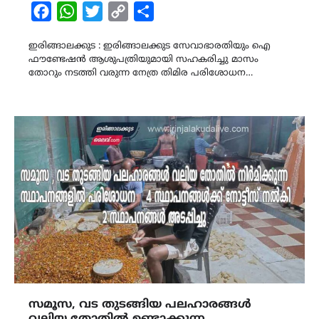
Facebook
WhatsApp
Twitter
Copy
Share
Link
ഇരിങ്ങാലക്കുട : ഇരിങ്ങാലക്കുട സേവാഭാരതിയും ഐ
ഫൗണ്ടേഷൻ ആശുപത്രിയുമായി സഹകരിച്ചു മാസം
തോറും നടത്തി വരുന്ന നേത്ര തിമിര പരിശോധന…
സമൂസ, വട തുടങ്ങിയ പലഹാരങ്ങൾ
വലിയ തോതിൽ ഉണ്ടാക്കുന്ന