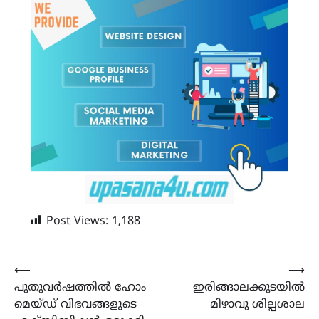
Post Views:
1,188
Post
⟵
⟶
പുതുവർഷത്തിൽ ഹോം
ഇരിങ്ങാലക്കുടയിൽ
navigation
മെയ്ഡ് വിഭവങ്ങളുടെ
മിഴാവു ശില്പശാല