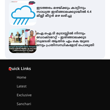
ഐ.ഐ.ടി മദ്രാസ്സിൽ നിന്നും
ഡോക്ടറേറ്റ് – ഇരിങ്ങാലക്കുട
സ്വദേശി ആതിര എം കെ യുടെ
നേട്ടം പ്രതിസന്ധികളോട് പൊരുതി
ട്യുണീഷ്യൻ ചിത്രം ” ദി വോയിസ്
ഓഫ് ഹിന്ദ് റജബ് ” ഇരിങ്ങാലക്കുട
ഫിലിം സൊസൈറ്റി ആഗസ്റ്റ് 7
വെള്ളിയാഴ്ച സ്‌ക്രീൻ ചെയ്യുന്നു
സെന്റ് ജോസഫ്സ് കോളജ്
കോമേഴ്‌സ് അസോസിയേഷന്
Quick Links
തുടക്കമായി
Home
Latest
കോമേഴ്സ് എക്സ്പോയുമായി
എസ് എൻ ഹയർ സെക്കൻഡറി
Exclusive
വിദ്യാർത്ഥികൾ
Sanchari