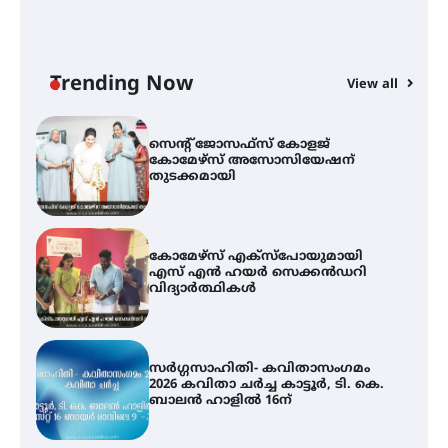
സെന്റ് ജോസഫ്സ് കോളജ്
കോമേഴ്‌സ് അസോസിയേഷന്
തുടക്കമായി
Trending Now
View all
കോമേഴ്സ് എക്സ്പോയുമായി
എസ് എൻ ഹയർ സെക്കൻഡറി
വിദ്യാർത്ഥികൾ
സർഗ്ഗസാഹിതി- കവിതാസംഗമം
2026 കവിതാ ചർച്ച കാട്ടൂർ, ടി. കെ.
ബാലൻ ഹാളിൽ 16ന്
ഇടത്തരം മഴയ്ക്കും കാറ്റിനും
സാധ്യത ഇരിങ്ങാലക്കുടയിൽ 4.4
മില്ലി മീറ്റർ മഴ ലഭിച്ചു