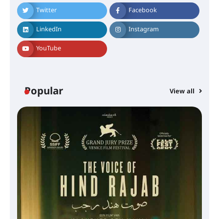
Twitter
Facebook
LinkedIn
Instagram
YouTube
Popular
View all
സെന്റ് ജോസഫ്സ് കോളജ്
കോമേഴ്‌സ് അസോസിയേഷന്
തുടക്കമായി
കോമേഴ്സ് എക്സ്പോയുമായി
എസ് എൻ ഹയർ സെക്കൻഡറി
വിദ്യാർത്ഥികൾ