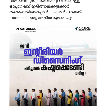
വിനോദിന് (50 ) കരൾമാറ്റി വക്കാനുള്ള
ഓപ്പറേഷന് ഇരിങ്ങാലക്കുടക്കാർ
കൈകോർത്തപ്പോൾ….. കരൾ പകുത്ത്
നൽകാൻ ഭാര്യ അജിതകുമാരിയും.