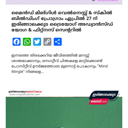
മൈൻഡ് മിങ്‌ഗിൾ വെൽനെസ്സ് & സ്കിൽ
ബിൽഡിംഗ് പ്രോഗ്രാം ഏപ്രിൽ 27 ന്
ഇരിങ്ങാലക്കുട ട്രൈയോഗ് അഡ്വാൻസ്ഡ്
യോഗ & ഫിറ്റ്നസ് സെന്ററിൽ
Facebook
WhatsApp
Twitter
Copy
Share
Link
ഇന്നത്തെ തിരക്കേറിയ ജീവിതത്തിൽ മനസ്സ്
ശാന്തമാക്കാനും, നെഗറ്റീവ് ചിന്തകളെ മാറ്റിക്കൊണ്ട്
പോസിറ്റീവ് ഊർജത്തോടെ മുന്നോട്ട് പോകാനും “Mind
Mingle” നിങ്ങളെ…