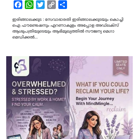
Facebook
WhatsApp
Twitter
Copy
Share
Link
ഇരിങ്ങാലക്കുട : സേവാഭാരതി ഇരിങ്ങാലക്കുടയും കൊച്ചി
ഐ ഫൗണ്ടേഷനും എറണാകുളം അപ്പോള അഡ്ലക്സ്
ആശുപത്രിയുടെയും ആഭിമുഖ്യത്തിൽ സൗജന്യ മെഗാ
മെഡിക്കൽ…