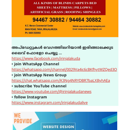
അപ്ഡേറ്റുകൾ വേഗത്തിലറിയാൻ ഇരിങ്ങാലക്കുട
ലൈവ് ഫോളോ ചെയ്യൂ …
https://www.facebook.com/irinjalakuda
▪
join WhatsApp Channel
https://whatsapp.com/channel/0029Va4ic6cBKfhytWZQed3O
▪
join WhatsApp News Group
https://chat.whatsapp.com/K3Ng4NRYDBR7baLXByhAEa
▪
subscribe YouTube channel
https://www.youtube.com/@irinjalakudanews
▪
follow Instagram
https://www.instagram.com/irinjalakudalive