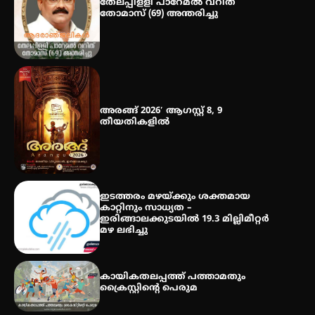
തേലപ്പിളളി പാറേമൽ വറീത്
തോമാസ് (69) അന്തരിച്ചു
തായ് ചി – ക്വിഗോങ്ങ്
പരിചയപ്പെടാം
അരങ്ങ് 2026′ ആഗസ്റ്റ് 8, 9
തീയതികളിൽ
ഇടത്തരം മഴയ്ക്കും ശക്തമായ
കാറ്റിനും സാധ്യത –
ഇരിങ്ങാലക്കുടയിൽ 19.3 മില്ലിമീറ്റർ
മഴ ലഭിച്ചു
കായികതലപ്പത്ത് പത്താമതും
ക്രൈസ്റ്റിന്റെ പെരുമ