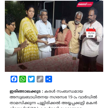
Facebook
WhatsApp
Twitter
Copy
Share
Link
ഇരിങ്ങാലക്കുട :
കരൾ സംബന്ധമായ
അസുഖബാധിതനയ നഗരസഭ 19-ാം വാർഡിൽ
താമസിക്കുന്ന പുല്ലിരിക്കൽ അയ്യപ്പക്കുട്ടി മകൻ