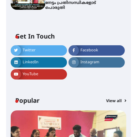
നേട്ടം പ്രതിസന്ധികളോട്
പൊരുതി
സർഗ്ഗസാഹിതി- കവിതാസംഗമം
2026 കവിതാ ചർച്ച കാട്ടൂർ, ടി. കെ.
ബാലൻ ഹാളിൽ 16ന്
Get In Touch
Twitter
Facebook
ഇടത്തരം മഴയ്ക്കും കാറ്റിനും
സാധ്യത ഇരിങ്ങാലക്കുടയിൽ 4.4
LinkedIn
Instagram
മില്ലി മീറ്റർ മഴ ലഭിച്ചു
YouTube
ഐ.ഐ.ടി മദ്രാസ്സിൽ നിന്നും
ഡോക്ടറേറ്റ് – ഇരിങ്ങാലക്കുട
സ്വദേശി ആതിര എം കെ യുടെ
Popular
View all
നേട്ടം പ്രതിസന്ധികളോട് പൊരുതി
മെഡിക്കൽ ക്യാമ്പ്