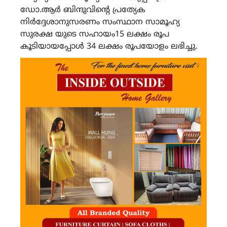
ഡോ.ആർ ബിന്ദുവിൻ്റെ പ്രത്യേക
നിർദ്ദേശാനുസരണം സംസ്ഥാന സാമൂഹ്യ
സുരക്ഷ യുടെ സഹായം15 ലക്ഷം രൂപ
കൂടിയായപ്പോൾ 34 ലക്ഷം രൂപയോളം ലഭിച്ചു.