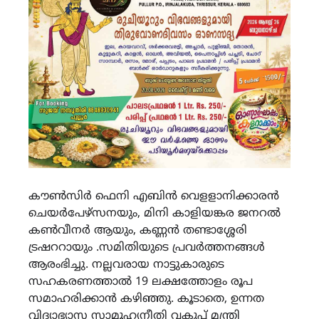
കൗൺസിർ ഫെനി എബിൻ വെളളാനിക്കാരൻ
ചെയർപേഴ്സനയും, മിനി കാളിയങ്കര ജനറൽ
കൺവീനർ ആയും, കണ്ണൻ തണ്ടാശ്ശേരി
ട്രഷററായും .സമിതിയുടെ പ്രവർത്തനങ്ങൾ
ആരംഭിച്ചു. നല്ലവരായ നാട്ടുകാരുടെ
സഹകരണത്താൽ 19 ലക്ഷത്തോളം രൂപ
സമാഹരിക്കാൻ കഴിഞ്ഞു. കൂടാതെ, ഉന്നത
വിദ്യാഭ്യാസ സാമൂഹ്യനീതി വകുപ്പ് മന്ത്രി