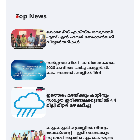
Top News
കോമേഴ്സ് എക്സ്പോയുമായി
എസ് എൻ ഹയർ സെക്കൻഡറി
വിദ്യാർത്ഥികൾ
സർഗ്ഗസാഹിതി- കവിതാസംഗമം
2026 കവിതാ ചർച്ച കാട്ടൂർ, ടി.
കെ. ബാലൻ ഹാളിൽ 16ന്
ഇടത്തരം മഴയ്ക്കും കാറ്റിനും
സാധ്യത ഇരിങ്ങാലക്കുടയിൽ 4.4
മില്ലി മീറ്റർ മഴ ലഭിച്ചു
ഐ.ഐ.ടി മദ്രാസ്സിൽ നിന്നും
ഡോക്ടറേറ്റ് – ഇരിങ്ങാലക്കുട
സ്വദേശി ആതിര എം കെ യുടെ