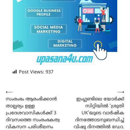
Post Views:
937
Post
⟵
⟶
സംരംഭം ആരംഭിക്കാൻ
ഇംഗ്ലണ്ടിലെ യോർക്ക്
navigation
താല്പര്യം ഉള്ള
സിറ്റിയിൽ ‘ശ്രുതി
പ്രദേശവാസികൾക്ക് 3
UK’യുടെ വാർഷിക
ദിവസത്തെ സംരംഭകത്വ
ദിനത്തോടനുബന്ധിച്ച്
വികസന പരിശീലനം
വിഷു ദിനത്തിൽ ഡോ.