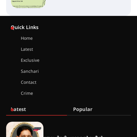
സർഗ്ഗസാഹിതി- കവിതാസംഗമം
2026 കവിതാ ചർച്ച കാട്ടൂർ, ടി. കെ.
Quick Links
ബാലൻ ഹാളിൽ 16ന്
Home
Latest
ഇടത്തരം മഴയ്ക്കും കാറ്റിനും
സാധ്യത ഇരിങ്ങാലക്കുടയിൽ 4.4
Exclusive
മില്ലി മീറ്റർ മഴ ലഭിച്ചു
Sanchari
Contact
ഐ.ഐ.ടി മദ്രാസ്സിൽ നിന്നും
ഡോക്ടറേറ്റ് – ഇരിങ്ങാലക്കുട
Crime
സ്വദേശി ആതിര എം കെ യുടെ
നേട്ടം പ്രതിസന്ധികളോട് പൊരുതി
Latest
Popular
മെഡിക്കൽ ക്യാമ്പ്