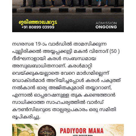
നഗരസഭ 19-ാം വാർഡിൽ താമസിക്കുന്ന
പുല്ലിരിക്കൽ അയ്യപ്പക്കുട്ടി മകൻ വിനോദ് (50 )
ദീർഘനാളായി കരൾ സംബന്ധമായ
അസുഖബാധിതനാണ്. കരൾമാറ്റി
വെയ്ക്കുകയല്ലാതെ വേറെ മാർഗമില്ലെന്ന്
ഡോക്ടർമാർ അറിയിച്ചപ്പോൾ കരൾ പകുത്ത്
നൽകാൻ ഭാര്യ അജിതകുമാരി തയ്യാറാണ്,
എന്നാൽ ഓപ്പറേഷനുള്ള തുക കണ്ടെത്താൻ
സാധിക്കാത്ത സാഹചര്യത്തിൽ വാർഡ്
കൗൺസിലറുടെ താല്പര്യപ്രകാരം ഒരു സമിതി
രൂപികരിച്ചു.