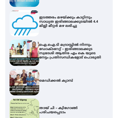
ഐ.ഐ.ടി മദ്രാസ്സിൽ നിന്നും
ഡോക്ടറേറ്റ് – ഇരിങ്ങാലക്കുട
സ്വദേശി ആതിര എം കെ യുടെ
നേട്ടം പ്രതിസന്ധികളോട് പൊരുതി
മെഡിക്കൽ ക്യാമ്പ്
തായ് ചി – ക്വിഗോങ്ങ്
പരിചയപ്പെടാം
കോമേഴ്സ് എക്സ്പോയുമായി
എസ് എൻ ഹയർ സെക്കൻഡറി
വിദ്യാർത്ഥികൾ