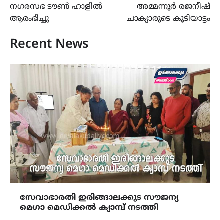
നഗരസഭ ടൗൺ ഹാളിൽ
അമ്മന്നൂർ രജനീഷ്
ആരംഭിച്ചു
ചാക്യാരുടെ കൂടിയാട്ടം
Recent News
സേവാഭാരതി ഇരിങ്ങാലക്കുട സൗജന്യ
മെഗാ മെഡിക്കൽ ക്യാമ്പ് നടത്തി