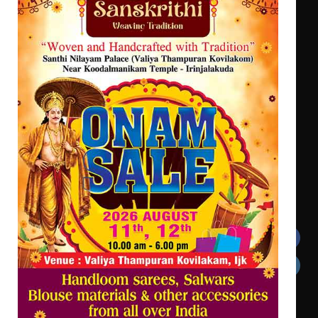
ശക്തമായ മഴ തുടരുന്നു – തൃശൂർ
ജില്ലയിൽ എല്ലാ വിദ്യാഭ്യാസ
സ്ഥാപനങ്ങൾക്കും ശനിയാഴ്ച
അവധി
എം.ജി. യൂണിവേഴ്‌സിറ്റിയിൽ നിന്ന്
ഇംഗ്ളീഷ് സാഹിത്യത്തിൽ
ഡോക്ടറേറ്റ് നേടിയ എൻ. ആര്യ
Get In Touch
Twitter
Facebook
LinkedIn
Instagram
YouTube