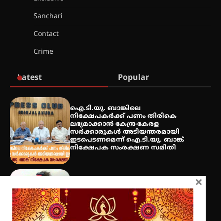
ലഹരിവിരുദ്ധ പ്രതിജ്ഞയെടുത്ത്
യൂത്ത് കോൺഗ്രസ്
Sanchari
Contact
അരങ്ങ് 2026-ന്
Crime
സാംസ്കാരികപ്പൊലിമയോടെ
സമാപനം
Latest
Popular
എ.കെ.സി.സി.യുടെ സൗജന്യ
ഐ.ടി.യു. ബാങ്കിലെ
ആയുർവേദ മെഡിക്കൽ ക്യാമ്പ്
നിക്ഷേപകർക്ക് പണം തിരികെ
ലഭ്യമാക്കാൻ കേന്ദ്ര-കേരള
സർക്കാരുകൾ അടിയന്തരമായി
ഇടപെടണമെന്ന് ഐ.ടി.യു. ബാങ്ക്
നിക്ഷേപക സംരക്ഷണ സമിതി
ഇരിങ്ങാലക്കുട – ഗുരുവായൂർ –
താനൂർ റെയിൽപാത
യാഥാർത്ഥ്യമാകുന്നു
×
ശക്തമായ കാറ്റിന് സാധ്യത – ആഗസ്റ്റ്
12 വരെ മഴ തുടരും, തൃശൂർ
ജില്ലയിൽ മഞ്ഞ അലർട്ട്
തിരനോട്ടം ‘അരങ്ങ് 2026’ ഉണർന്നു