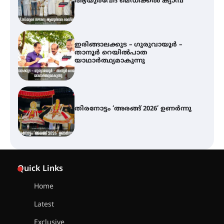
ആയുർവേദ മെഡിക്കൽ ക്യാമ്പ്
ഇരിങ്ങാലക്കുട – ഗുരുവായൂർ –
താനൂർ റെയിൽപാത
യാഥാർത്ഥ്യമാകുന്നു
തിരനോട്ടം ‘അരങ്ങ് 2026’ ഉണർന്നു
അമ്മന്നൂർ ചാച്ചുചാക്യാർ സ്മാരക
ഗുരുകുലത്തിലെ അഞ്ചാം
തലമുറയിലെ വിദ്യാർത്ഥിനിയായ
Quick Links
റിതു ഭരത് കൂടിയാട്ട അരങ്ങേറ്റം
കുറിച്ചു
Home
Latest
യൂത്ത് കോൺഗ്രസ്‌ സ്ഥാപക ദിനം
– ഇരിങ്ങാലക്കുടയിൽ
Exclusive