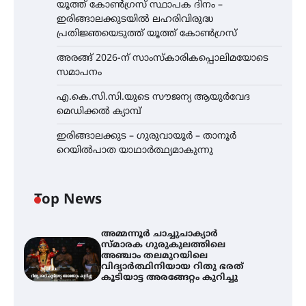
യൂത്ത് കോൺഗ്രസ്‌ സ്ഥാപക ദിനം –
ഇരിങ്ങാലക്കുടയിൽ ലഹരിവിരുദ്ധ
പ്രതിജ്ഞയെടുത്ത് യൂത്ത് കോൺഗ്രസ്
അരങ്ങ് 2026-ന് സാംസ്കാരികപ്പൊലിമയോടെ
സമാപനം
എ.കെ.സി.സി.യുടെ സൗജന്യ ആയുർവേദ
മെഡിക്കൽ ക്യാമ്പ്
ഇരിങ്ങാലക്കുട – ഗുരുവായൂർ – താനൂർ
റെയിൽപാത യാഥാർത്ഥ്യമാകുന്നു
Top News
അമ്മന്നൂർ ചാച്ചുചാക്യാർ
സ്മാരക ഗുരുകുലത്തിലെ
അഞ്ചാം തലമുറയിലെ
വിദ്യാർത്ഥിനിയായ റിതു ഭരത്
കൂടിയാട്ട അരങ്ങേറ്റം കുറിച്ചു