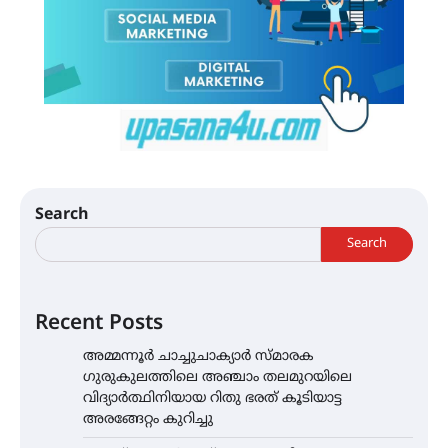
Search
Search
Recent Posts
അമ്മന്നൂർ ചാച്ചുചാക്യാർ സ്മാരക
ഗുരുകുലത്തിലെ അഞ്ചാം തലമുറയിലെ
വിദ്യാർത്ഥിനിയായ റിതു ഭരത് കൂടിയാട്ട
അരങ്ങേറ്റം കുറിച്ചു