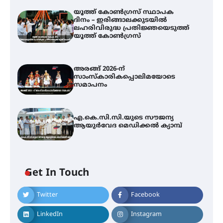
യൂത്ത് കോൺഗ്രസ്‌ സ്ഥാപക
ദിനം – ഇരിങ്ങാലക്കുടയിൽ
ലഹരിവിരുദ്ധ പ്രതിജ്ഞയെടുത്ത്
യൂത്ത് കോൺഗ്രസ്
അരങ്ങ് 2026-ന്
സാംസ്കാരികപ്പൊലിമയോടെ
സമാപനം
എ.കെ.സി.സി.യുടെ സൗജന്യ
ആയുർവേദ മെഡിക്കൽ ക്യാമ്പ്
Get In Touch
Twitter
Facebook
യൂത്ത് കോൺഗ്രസ്‌ സ്ഥാപക ദിനം
LinkedIn
Instagram
– ഇരിങ്ങാലക്കുടയിൽ