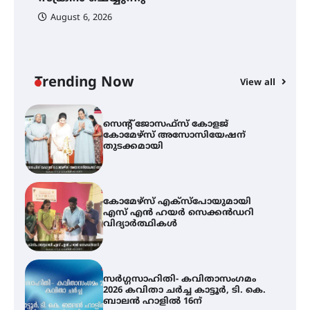
August 6, 2026
സെന്റ് ജോസഫ്സ് കോളജ്
കോമേഴ്‌സ് അസോസിയേഷന്
തുടക്കമായി
Trending Now
View all
കോമേഴ്സ് എക്സ്പോയുമായി
എസ് എൻ ഹയർ സെക്കൻഡറി
വിദ്യാർത്ഥികൾ
സർഗ്ഗസാഹിതി- കവിതാസംഗമം
2026 കവിതാ ചർച്ച കാട്ടൂർ, ടി. കെ.
ബാലൻ ഹാളിൽ 16ന്
ഇടത്തരം മഴയ്ക്കും കാറ്റിനും
സാധ്യത ഇരിങ്ങാലക്കുടയിൽ 4.4
മില്ലി മീറ്റർ മഴ ലഭിച്ചു