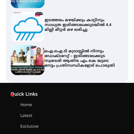
ഐ.ഐ.ടി മദ്രാസ്സിൽ നിന്നും
ഡോക്ടറേറ്റ് – ഇരിങ്ങാലക്കുട
സ്വദേശി ആതിര എം കെ യുടെ
നേട്ടം പ്രതിസന്ധികളോട് പൊരുതി
ട്യുണീഷ്യൻ ചിത്രം ” ദി വോയിസ്
ഓഫ് ഹിന്ദ് റജബ് ” ഇരിങ്ങാലക്കുട
ഫിലിം സൊസൈറ്റി ആഗസ്റ്റ് 7
വെള്ളിയാഴ്ച സ്‌ക്രീൻ ചെയ്യുന്നു
സെന്റ് ജോസഫ്സ് കോളജ്
കോമേഴ്‌സ് അസോസിയേഷന്
Quick Links
തുടക്കമായി
Home
Latest
കോമേഴ്സ് എക്സ്പോയുമായി
എസ് എൻ ഹയർ സെക്കൻഡറി
Exclusive
വിദ്യാർത്ഥികൾ