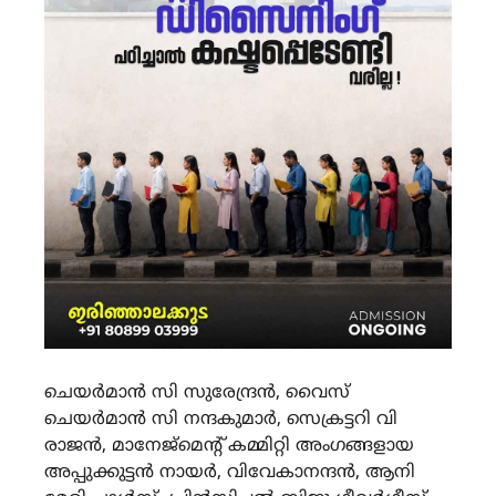
ചെയർമാൻ സി സുരേന്ദ്രൻ, വൈസ്
ചെയർമാൻ സി നന്ദകുമാർ, സെക്രട്ടറി വി
രാജൻ, മാനേജ്മെന്റ് കമ്മിറ്റി അംഗങ്ങളായ
അപ്പുക്കുട്ടൻ നായർ, വിവേകാനന്ദൻ, ആനി