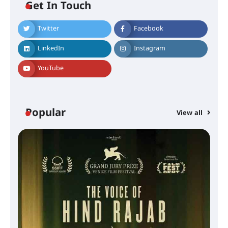
Get In Touch
Twitter
Facebook
LinkedIn
Instagram
YouTube
Popular
View all
സെന്റ് ജോസഫ്സ് കോളജ്
കോമേഴ്‌സ് അസോസിയേഷന്
തുടക്കമായി
കോമേഴ്സ് എക്സ്പോയുമായി
എസ് എൻ ഹയർ സെക്കൻഡറി
വിദ്യാർത്ഥികൾ