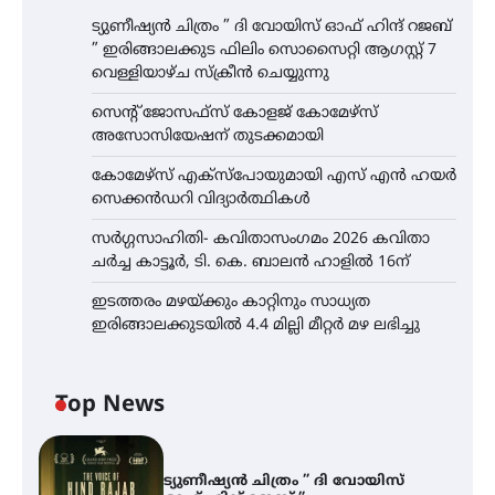
ട്യുണീഷ്യൻ ചിത്രം ” ദി വോയിസ് ഓഫ് ഹിന്ദ് റജബ്
” ഇരിങ്ങാലക്കുട ഫിലിം സൊസൈറ്റി ആഗസ്റ്റ് 7
വെള്ളിയാഴ്ച സ്‌ക്രീൻ ചെയ്യുന്നു
സെന്റ് ജോസഫ്സ് കോളജ് കോമേഴ്‌സ്
അസോസിയേഷന് തുടക്കമായി
കോമേഴ്സ് എക്സ്പോയുമായി എസ് എൻ ഹയർ
സെക്കൻഡറി വിദ്യാർത്ഥികൾ
സർഗ്ഗസാഹിതി- കവിതാസംഗമം 2026 കവിതാ
ചർച്ച കാട്ടൂർ, ടി. കെ. ബാലൻ ഹാളിൽ 16ന്
ഇടത്തരം മഴയ്ക്കും കാറ്റിനും സാധ്യത
ഇരിങ്ങാലക്കുടയിൽ 4.4 മില്ലി മീറ്റർ മഴ ലഭിച്ചു
Top News
ട്യുണീഷ്യൻ ചിത്രം ” ദി വോയിസ്