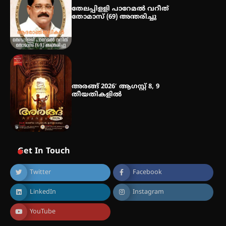
തേലപ്പിളളി പാറേമൽ വറീത്
തോമാസ് (69) അന്തരിച്ചു
അരങ്ങ് 2026′ ആഗസ്റ്റ് 8, 9
തീയതികളിൽ
Get In Touch
Twitter
Facebook
LinkedIn
Instagram
YouTube