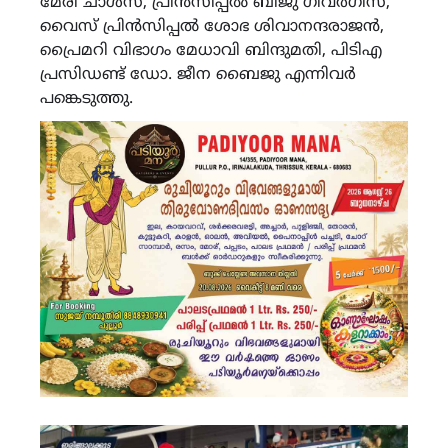
മേരി ചാൾസ്, പ്രിൻസിപ്പൽ ബിജു ഗീവർഗീസ്,
വൈസ് പ്രിൻസിപ്പൽ ശോഭ ശിവാനന്ദരാജൻ,
പ്രൈമറി വിഭാഗം മേധാവി ബിന്ദുമതി, പിടിഎ
പ്രസിഡണ്ട് ഡോ. ജീന ബൈജു എന്നിവർ
പങ്കെടുത്തു.