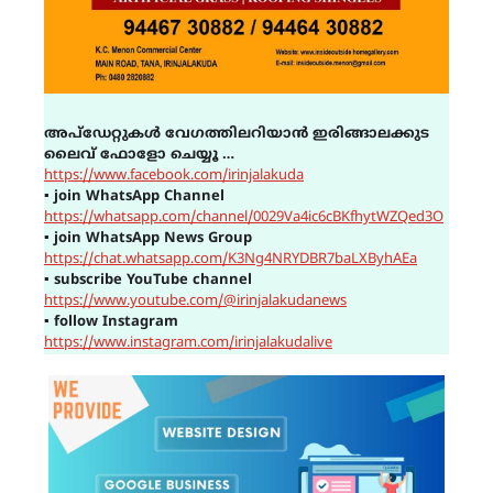
അപ്ഡേറ്റുകൾ വേഗത്തിലറിയാൻ ഇരിങ്ങാലക്കുട
ലൈവ് ഫോളോ ചെയ്യൂ …
https://www.facebook.com/irinjalakuda
▪
join WhatsApp Channel
https://whatsapp.com/channel/0029Va4ic6cBKfhytWZQed3O
▪
join WhatsApp News Group
https://chat.whatsapp.com/K3Ng4NRYDBR7baLXByhAEa
▪
subscribe YouTube channel
https://www.youtube.com/@irinjalakudanews
▪
follow Instagram
https://www.instagram.com/irinjalakudalive