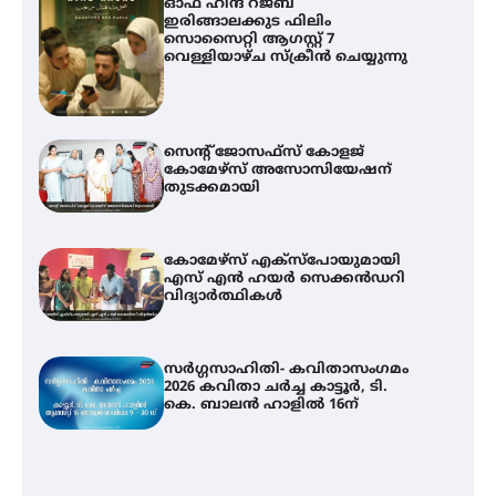
ഓഫ് ഹിന്ദ് റജബ് ”
ഇരിങ്ങാലക്കുട ഫിലിം
സൊസൈറ്റി ആഗസ്റ്റ് 7
വെള്ളിയാഴ്ച സ്‌ക്രീൻ ചെയ്യുന്നു
സെന്റ് ജോസഫ്സ് കോളജ്
കോമേഴ്‌സ് അസോസിയേഷന്
തുടക്കമായി
കോമേഴ്സ് എക്സ്പോയുമായി
എസ് എൻ ഹയർ സെക്കൻഡറി
വിദ്യാർത്ഥികൾ
സർഗ്ഗസാഹിതി- കവിതാസംഗമം
2026 കവിതാ ചർച്ച കാട്ടൂർ, ടി.
കെ. ബാലൻ ഹാളിൽ 16ന്