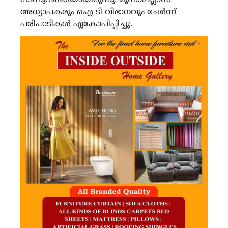
നടന്നുവരികയായിരുന്നു. മൂന്നാം ക്ലാസ്
അധ്യാപകരും ഐ ടി വിഭാഗവും ചേർന്ന്
പരിപാടികൾ ഏകോപിപ്പിച്ചു.