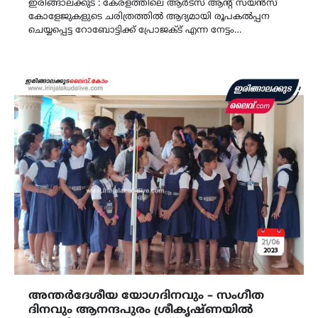
ഇരിങ്ങാലക്കുട : കേരളത്തിലെ ആർട്സ് ആൻ്റ് സയൻസ്
കോളേജുകളുടെ ചരിത്രത്തിൽ ആദ്യമായി രൂപകൽപ്പന
ചെയ്യപ്പെട്ട റോബോട്ടിക്ക് പ്രോജക്ട് എന്ന നേട്ടം…
അന്തർദേശീയ യോഗദിനവും – സംഗീത
ദിനവും ആനന്ദപുരം ശ്രീകൃഷ്ണയിൽ