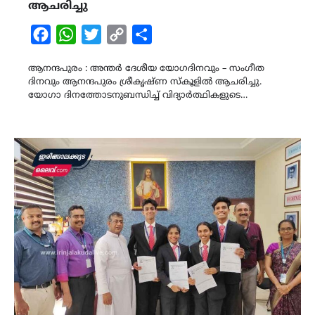
ആചരിച്ചു
Facebook
WhatsApp
Twitter
Copy
Share
Link
ആനന്ദപുരം : അന്തർ ദേശീയ യോഗദിനവും – സംഗീത
ദിനവും ആനന്ദപുരം ശ്രീകൃഷ്ണ സ്കൂളിൽ ആചരിച്ചു.
യോഗാ ദിനത്തോടനുബന്ധിച്ച് വിദ്യാർത്ഥികളുടെ…