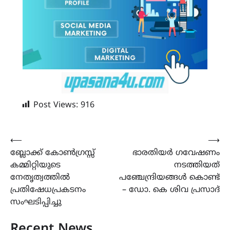
Post Views:
916
Post
⟵
⟶
ബ്ലോക്ക് കോൺഗ്രസ്സ്
ഭാരതിയർ ഗവേഷണം
navigation
കമ്മിറ്റിയുടെ
നടത്തിയത്
നേതൃത്വത്തിൽ
പഞ്ചേന്ദ്രിയങ്ങൾ കൊണ്ട്
പ്രതിഷേധപ്രകടനം
– ഡോ. കെ ശിവ പ്രസാദ്
സംഘടിപ്പിച്ചു
Recent News