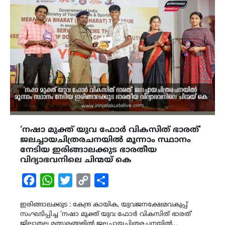
‘നഷാ മുക്ത് യുവ ഫോർ വികസിത് ഭാരത്’
ജലച്ചായചിത്രരചനയിൽ മൂന്നാം സ്ഥാനം
നേടിയ ഇരിങ്ങാലക്കുട ഭാരതീയ
വിദ്യാഭവനിലെ ചിന്മയ് കെ
Facebook
WhatsApp
Twitter
Copy
Share
Link
ഇരിങ്ങാലക്കുട : കേന്ദ്ര കായിക, യുവജനക്ഷേമവകുപ്പ്
സംഘടിപ്പിച്ച ‘നഷാ മുക്ത് യുവ ഫോർ വികസിത് ഭാരത്’
ജില്ലാതല മത്സരങ്ങളിൽ ജലച്ചായചിത്രരചനയിൽ…