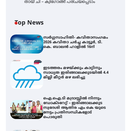
തായ് ചി – ക്വിഗോങ്ങ് പരിചയപ്പെടാം
Top News
സർഗ്ഗസാഹിതി- കവിതാസംഗമം
2026 കവിതാ ചർച്ച കാട്ടൂർ, ടി.
കെ. ബാലൻ ഹാളിൽ 16ന്
ഇടത്തരം മഴയ്ക്കും കാറ്റിനും
സാധ്യത ഇരിങ്ങാലക്കുടയിൽ 4.4
മില്ലി മീറ്റർ മഴ ലഭിച്ചു
ഐ.ഐ.ടി മദ്രാസ്സിൽ നിന്നും
ഡോക്ടറേറ്റ് – ഇരിങ്ങാലക്കുട
സ്വദേശി ആതിര എം കെ യുടെ
നേട്ടം പ്രതിസന്ധികളോട്
പൊരുതി