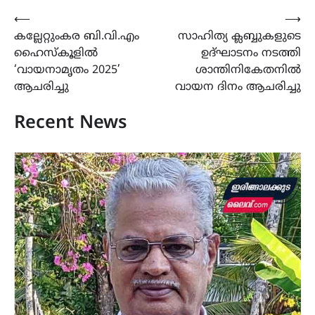
Post
⟵
⟶
കല്ലേറ്റുംകര ബി.വി.എം
സാഹിത്യ ക്ലബ്ബുകളുടെ
navigation
ഹൈസ്കൂളിൽ
ഉദ്ഘാടനം നടത്തി
‘വായനാമൃതം 2025’
ശാന്തിനികേതനിൽ
ആചരിച്ചു
വായന ദിനം ആചരിച്ചു
Recent News