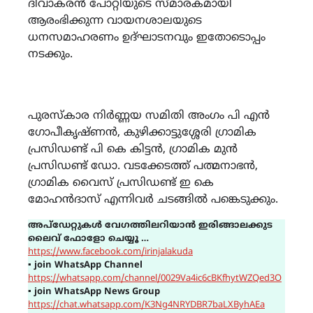
ദിവാകരൻ പോറ്റിയുടെ സ്മാരകമായി
ആരംഭിക്കുന്ന വായനശാലയുടെ
ധനസമാഹരണം ഉദ്ഘാടനവും ഇതോടൊപ്പം
നടക്കും.
പുരസ്കാര നിർണ്ണയ സമിതി അംഗം പി എൻ
ഗോപീകൃഷ്ണൻ, കുഴിക്കാട്ടുശ്ശേരി ഗ്രാമിക
പ്രസിഡണ്ട് പി കെ കിട്ടൻ, ഗ്രാമിക മുൻ
പ്രസിഡണ്ട് ഡോ. വടക്കേടത്ത് പത്മനാഭൻ,
ഗ്രാമിക വൈസ് പ്രസിഡണ്ട് ഇ കെ
മോഹൻദാസ് എന്നിവർ ചടങ്ങിൽ പങ്കെടുക്കും.
അപ്ഡേറ്റുകൾ വേഗത്തിലറിയാൻ ഇരിങ്ങാലക്കുട
ലൈവ് ഫോളോ ചെയ്യൂ …
https://www.facebook.com/irinjalakuda
▪
join WhatsApp Channel
https://whatsapp.com/channel/0029Va4ic6cBKfhytWZQed3O
▪
join WhatsApp News Group
https://chat.whatsapp.com/K3Ng4NRYDBR7baLXByhAEa