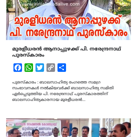
മുരളീധരൻ ആനാപ്പുഴക്ക് പി. നരേന്ദ്രനാഥ്
പുരസ്കാരം
Facebook
WhatsApp
Twitter
Copy
Share
Link
പുരസ്‌കാരം : ബാലസാഹിത്യ രംഗത്തെ സമഗ്ര
സംഭാവനകൾ നൽകിയവർക്ക് ബാലസാഹിത്യ സമിതി
ഏർപ്പെടുത്തിയ പി. നരേന്ദ്രനാഥ് പുരസ്കാരത്തിന്
ബാലസാഹിത്യകാരനായ മുരളീധരൻ…