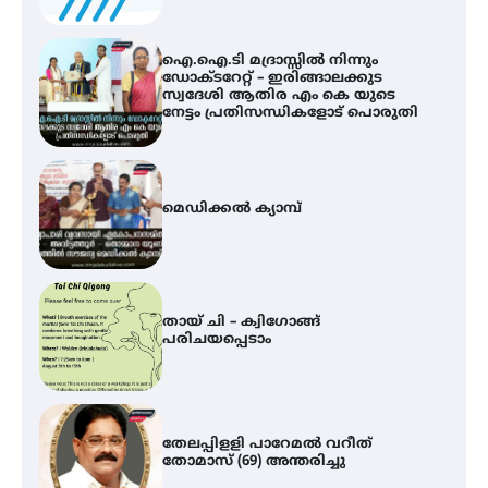
മെഡിക്കൽ ക്യാമ്പ്
തായ് ചി – ക്വിഗോങ്ങ്
പരിചയപ്പെടാം
തേലപ്പിളളി പാറേമൽ വറീത്
തോമാസ് (69) അന്തരിച്ചു
സർഗ്ഗസാഹിതി- കവിതാസംഗമം
2026 കവിതാ ചർച്ച കാട്ടൂർ, ടി. കെ.
ബാലൻ ഹാളിൽ 16ന്