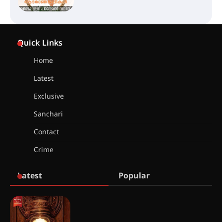
ഇടത്തരം മഴയ്ക്കും കാറ്റിനും
സാധ്യത ഇരിങ്ങാലക്കുടയിൽ 4.4
Quick Links
മില്ലി മീറ്റർ മഴ ലഭിച്ചു
Home
Latest
ഐ.ഐ.ടി മദ്രാസ്സിൽ നിന്നും
ഡോക്ടറേറ്റ് – ഇരിങ്ങാലക്കുട
Exclusive
സ്വദേശി ആതിര എം കെ യുടെ
നേട്ടം പ്രതിസന്ധികളോട് പൊരുതി
Sanchari
Contact
Crime
മെഡിക്കൽ ക്യാമ്പ്
Latest
Popular
തായ് ചി – ക്വിഗോങ്ങ്
പരിചയപ്പെടാം