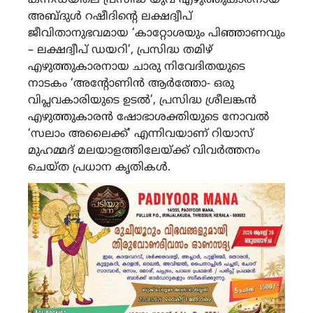
അബ്ദുൾ റഷീദിൻ്റെ ലക്ഷദ്വീപ്
ജീവിതാനുഭവമായ ‘കാറ്റോശയും പിഞ്ഞാണവും
– ലക്ഷദ്വീപ് ഡയറി’, പ്രസിദ്ധ തമിഴ്
എഴുത്തുകാരനായ ചാരു നിവേദിതയുടെ
നാടകം ‘അൻ്റോണിൻ ആർത്തോ- ഒരു
വിപ്ലവകാരിയുടെ ഉടൽ’, പ്രസിദ്ധ ശ്രീലങ്കൻ
എഴുത്തുകാരൻ ഷോഭാശക്തിയുടെ നോവൽ
‘സലാം അലൈക്ക്’ എന്നിവയാണ് റിയാസ്
മുഹമ്മദ് മലയാളത്തിലേയ്ക്ക് വിവർത്തനം
ചെയ്ത പ്രധാന കൃതികൾ.