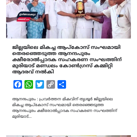
ജില്ലയിലെ മികച്ച ആപ്കോസ് സംഘമായി
തെരഞ്ഞെടുത്ത ആനന്ദപുരം
ക്ഷീരോൽപ്പാദക സഹകരണ സംഘത്തിന്
മുരിയാട് മണ്ഡലം കോൺഗ്രസ് കമ്മിറ്റി
ആദരവ് നൽകി
Facebook
WhatsApp
Twitter
Copy
Share
Link
ആനന്ദപുരം : പ്രവർത്തന മികവിന് തൃശൂർ ജില്ലയിലെ
മികച്ച ആപ്കോസ് സംഘമായി തെരഞ്ഞെടുത്ത
ആനന്ദപുരം ക്ഷീരോൽപ്പാദക സഹകരണ സംഘത്തിന്
മുരിയാട്…