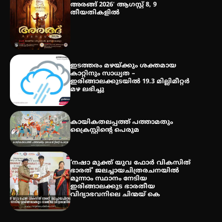
അരങ്ങ് 2026′ ആഗസ്റ്റ് 8, 9
തീയതികളിൽ
തേലപ്പിളളി പാറേമൽ വറീത്
തോമാസ് (69) അന്തരിച്ചു
ഇടത്തരം മഴയ്ക്കും ശക്തമായ
കാറ്റിനും സാധ്യത –
ഇരിങ്ങാലക്കുടയിൽ 19.3 മില്ലിമീറ്റർ
മഴ ലഭിച്ചു
കായികതലപ്പത്ത് പത്താമതും
ക്രൈസ്റ്റിന്റെ പെരുമ
‘നഷാ മുക്ത് യുവ ഫോർ വികസിത്
ഭാരത്’ ജലച്ചായചിത്രരചനയിൽ
മൂന്നാം സ്ഥാനം നേടിയ
ഇരിങ്ങാലക്കുട ഭാരതീയ
വിദ്യാഭവനിലെ ചിന്മയ് കെ