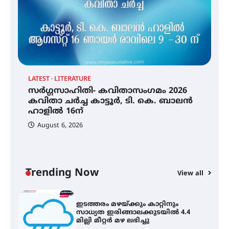
തേലപ്പിളളി പാറേമൽ വറീത്
തോമാസ് (69) അന്തരിച്ചു
LATEST
LITERATURE
സർഗ്ഗസാഹിതി- കവിതാസംഗമം 2026
സർഗ്ഗസാഹിതി- കവിതാസംഗമം
2026 കവിതാ ചർച്ച കാട്ടൂർ, ടി. കെ.
കവിതാ ചർച്ച കാട്ടൂർ, ടി. കെ. ബാലൻ
ബാലൻ ഹാളിൽ 16ന്
ഹാളിൽ 16ന്
August 6, 2026
C
ഇടത്തരം മഴയ്ക്കും കാറ്റിനും
ഇ
സാധ്യത ഇരിങ്ങാലക്കുടയിൽ 4.4
ഇ
മില്ലി മീറ്റർ മഴ ലഭിച്ചു
ല
Trending Now
View all
ഐ.ഐ.ടി മദ്രാസ്സിൽ നിന്നും
ഡോക്ടറേറ്റ് – ഇരിങ്ങാലക്കുട
സ്വദേശി ആതിര എം കെ യുടെ
നേട്ടം പ്രതിസന്ധികളോട് പൊരുതി