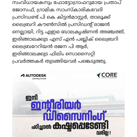
സംവിധായകനും ഫോട്ടോഗ്രാഫറുമായ പ്രതാപ്
ജോസഫ്, ഗ്രാമിക സാംസ്കാരികവേദി
പ്രസിഡണ്ട് പി കെ കിട്ടൻമാസ്റ്റർ, താലൂക്ക്
ലൈബ്രറി കൗൺസിൽ പ്രസിഡന്റ് രാജൻ
നെല്ലായി, റിട്ട എഇഒ ബാലകൃഷ്ണൻ അഞ്ചത്ത്,
ഇരിങ്ങാലക്കുട എസ് എൻ പബ്ലിക് ലൈബ്രറി
ലൈബ്രറേറിയൻ രജന പി ആർ,
ഇരിങ്ങാലക്കുട ഫിലിം സൊസൈറ്റി
പ്രവർത്തകർ തുടങ്ങിയവർ പങ്കെടുത്തു.