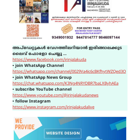
അപ്ഡേറ്റുകൾ വേഗത്തിലറിയാൻ ഇരിങ്ങാലക്കുട
ലൈവ് ഫോളോ ചെയ്യൂ …
https://www.facebook.com/irinjalakuda
▪
join WhatsApp Channel
https://whatsapp.com/channel/0029Va4ic6cBKfhytWZQed3O
▪
join WhatsApp News Group
https://chat.whatsapp.com/K3Ng4NRYDBR7baLXByhAEa
▪
subscribe YouTube channel
https://www.youtube.com/@irinjalakudanews
▪
follow Instagram
https://www.instagram.com/irinjalakudalive