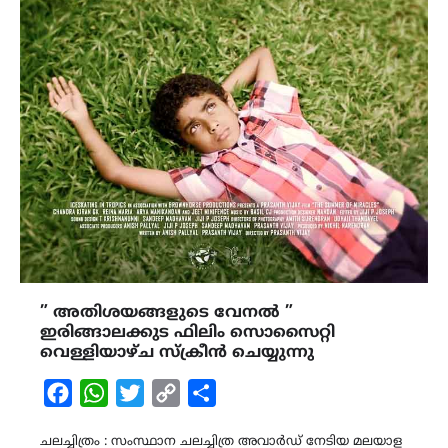
” അതിശയങ്ങളുടെ വേനൽ ”
ഇരിങ്ങാലക്കുട ഫിലിം സൊസൈറ്റി
വെള്ളിയാഴ്ച സ്ക്രീൻ ചെയ്യുന്നു
Facebook
WhatsApp
Twitter
Copy
Share
Link
ചലച്ചിത്രം : സംസ്ഥാന ചലച്ചിത്ര അവാർഡ് നേടിയ മലയാള