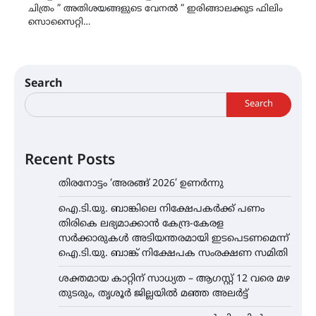
ചിത്രം ” അതിശയങ്ങളുടെ വേനൽ ” ഇരിങ്ങാലക്കുട ഫിലിം
സൊസൈറ്റി…
Search
Search
Recent Posts
തിരനോട്ടം ‘അരങ്ങ് 2026’ ഉണർന്നു
ഐ.ടി.യു. ബാങ്കിലെ നിക്ഷേപകർക്ക് പണം
തിരികെ ലഭ്യമാക്കാൻ കേന്ദ്ര-കേരള
സർക്കാരുകൾ അടിയന്തരമായി ഇടപെടണമെന്ന്
ഐ.ടി.യു. ബാങ്ക് നിക്ഷേപക സംരക്ഷണ സമിതി
ശക്തമായ കാറ്റിന് സാധ്യത – ആഗസ്റ്റ് 12 വരെ മഴ
തുടരും, തൃശൂർ ജില്ലയിൽ മഞ്ഞ അലർട്ട്