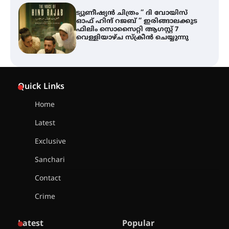
തിരനോട്ടം ‘അരങ്ങ് 2026’ ഉണർന്നു
ഐ.ടി.യു. ബാങ്കിലെ
നിക്ഷേപകർക്ക് പണം തിരികെ
ലഭ്യമാക്കാൻ കേന്ദ്ര-കേരള
Quick Links
സർക്കാരുകൾ അടിയന്തരമായി
ഇടപെടണമെന്ന് ഐ.ടി.യു. ബാങ്ക്
നിക്ഷേപക സംരക്ഷണ സമിതി
Home
Latest
ശക്തമായ കാറ്റിന് സാധ്യത –
ആഗസ്റ്റ് 12 വരെ മഴ തുടരും,
Exclusive
തൃശൂർ ജില്ലയിൽ മഞ്ഞ അലർട്ട്
Sanchari
Contact
ശക്തമായ മഴ തുടരുന്നു – തൃശൂർ
ജില്ലയിൽ എല്ലാ വിദ്യാഭ്യാസ
Crime
സ്ഥാപനങ്ങൾക്കും ശനിയാഴ്ച
അവധി
Latest
Popular