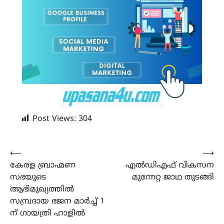
Post Views:
304
Post
⟵
⟶
കേരള ബ്രാഹ്മണ
എൽഡിഎഫ് വികസന
navigation
സഭയുടെ
മുന്നേറ്റ ജാഥ തുടങ്ങി
ആഭിമുഖ്യത്തിൽ
സമ്പ്രദായ ഭജന മാർച്ച് 1
ന് ഗായത്രി ഹാളിൽ