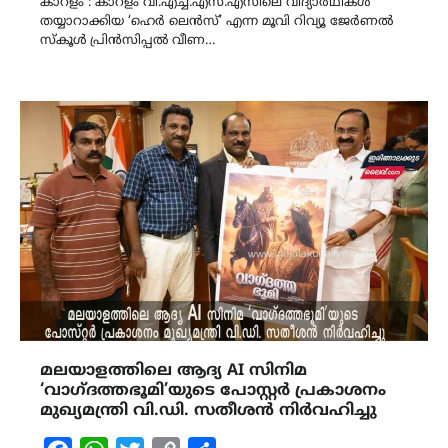
കാറളം : കാറളം വി.എച്ച്.എസ്.എസിലെ വിദ്യാർഥികൾ
തയ്യാറാക്കിയ ‘ഹെർ ലെൻസ്’ എന്ന മൂവി റിവ്യൂ ജേർണൽ
സ്കൂൾ പ്രിൻസിപ്പൽ വീണ…
മലയാളത്തിലെ ആദ്യ AI സിനിമ
‘വാഗ്ദത്തഭൂമി’യുടെ പോസ്റ്റർ പ്രകാശനം
മുഖ്യമന്ത്രി വി.ഡി. സതീശൻ നിർവഹിച്ചു