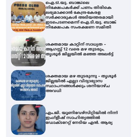
ശക്തമായ കാറ്റിന് സാധ്യത –
ആഗസ്റ്റ് 12 വരെ മഴ തുടരും,
തൃശൂർ ജില്ലയിൽ മഞ്ഞ അലർട്ട്
ശക്തമായ മഴ തുടരുന്നു – തൃശൂർ
ജില്ലയിൽ എല്ലാ വിദ്യാഭ്യാസ
സ്ഥാപനങ്ങൾക്കും ശനിയാഴ്ച
അവധി
എം.ജി. യൂണിവേഴ്‌സിറ്റിയിൽ നിന്ന്
ഇംഗ്ളീഷ് സാഹിത്യത്തിൽ
ഡോക്ടറേറ്റ് നേടിയ എൻ. ആര്യ
ട്യുണീഷ്യൻ ചിത്രം ” ദി വോയിസ്
ഓഫ് ഹിന്ദ് റജബ് ” ഇരിങ്ങാലക്കുട
ഫിലിം സൊസൈറ്റി ആഗസ്റ്റ് 7
വെള്ളിയാഴ്ച സ്‌ക്രീൻ ചെയ്യുന്നു