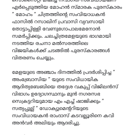
സൊസൈറ്റി മികച്ച നവാഗത സംവിധായകന്
എർപ്പെടുത്തിയ മോഹൻ സ്മാരക പുരസ്കാരം
” മോഹം ” ചിത്രത്തിൻ്റെ സംവിയാധകൻ
ഫാസിൽ റസാഖിന് പ്രവാസി വ്യവസായി
തോട്ടാപ്പിള്ളി വേണുഗോപാലമേനോൻ
സമർപ്പിക്കും. ചലച്ചിത്രമേളയുടെ ഭാഗമായി
നടത്തിയ രചനാ മൽസരത്തിലെ
വിജയികൾക്ക് ചടങ്ങിൽ പുരസ്കാരങ്ങൾ
വിതരണം ചെയ്യും.
മേളയുടെ അഞ്ചാം ദിനത്തിൽ പ്രദർശിപ്പിച്ച ”
അംബ്രോസിയ ” യുടെ സംവിധായിക
ആദിത്യബേബിയെ തദ്ദേശ വകുപ്പ് വിജിലൻസ്
വിഭാഗം ഉദ്യോഗസ്ഥനും മുൻ നഗരസഭ
സെക്രട്ടറിയുമായ എം എച്ച് ഷാജിക്കും ”
സത്യപ്പുല്ല് ” ഡോക്യുമെൻ്ററിയുടെ
സംവിധായകൻ രാംദാസ് കടവല്ലൂരിനെ കവി
അൻവർ അലിയും ആദരിച്ചു.