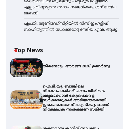
ശക്തമായ മഴ തുടരുന്നു – തൃശൂർ ജില്ലയിൽ
എല്ലാ വിദ്യാഭ്യാസ സ്ഥാപനങ്ങൾക്കും ശനിയാഴ്ച
അവധി
എം.ജി. യൂണിവേഴ്‌സിറ്റിയിൽ നിന്ന് ഇംഗ്ളീഷ്
സാഹിത്യത്തിൽ ഡോക്ടറേറ്റ് നേടിയ എൻ. ആര്യ
Top News
തിരനോട്ടം ‘അരങ്ങ് 2026’ ഉണർന്നു
ഐ.ടി.യു. ബാങ്കിലെ
നിക്ഷേപകർക്ക് പണം തിരികെ
ലഭ്യമാക്കാൻ കേന്ദ്ര-കേരള
സർക്കാരുകൾ അടിയന്തരമായി
ഇടപെടണമെന്ന് ഐ.ടി.യു. ബാങ്ക്
നിക്ഷേപക സംരക്ഷണ സമിതി
ശക്തമായ കാറ്റിന് സാധ്യത –