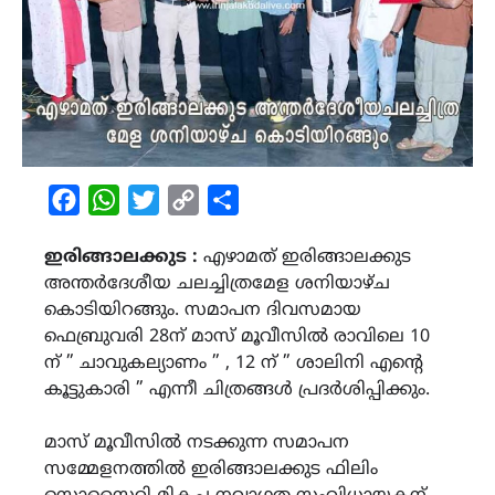
Facebook
WhatsApp
Twitter
Copy
Share
Link
ഇരിങ്ങാലക്കുട :
എഴാമത് ഇരിങ്ങാലക്കുട
അന്തർദേശീയ ചലച്ചിത്രമേള ശനിയാഴ്ച
കൊടിയിറങ്ങും. സമാപന ദിവസമായ
ഫെബ്രുവരി 28ന് മാസ് മൂവീസിൽ രാവിലെ 10
ന് ” ചാവുകല്യാണം ” , 12 ന് ” ശാലിനി എൻ്റെ
കൂട്ടുകാരി ” എന്നീ ചിത്രങ്ങൾ പ്രദർശിപ്പിക്കും.
മാസ് മൂവീസിൽ നടക്കുന്ന സമാപന
സമ്മേളനത്തിൽ ഇരിങ്ങാലക്കുട ഫിലിം