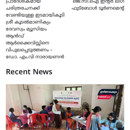
പ്രാദേശികമായ
ജെ.സി.ഐ ഇന്റർ ലീഗ്
navigation
ചരിത്രരചനക്ക്
ഫുട്ബോൾ ടൂർണമെന്റ്
വേണ്ടിയുള്ള ഇടമായികൂടി
ശ്രീ കൂടൽമാണിക്യം
ദേവസ്വം മ്യൂസിയം
ആൻഡ്
ആർക്കൈവ്സ്സിനെ
വിപുലപ്പെടുത്തണം –
ഡോ. എം.വി നാരായണൻ
Recent News