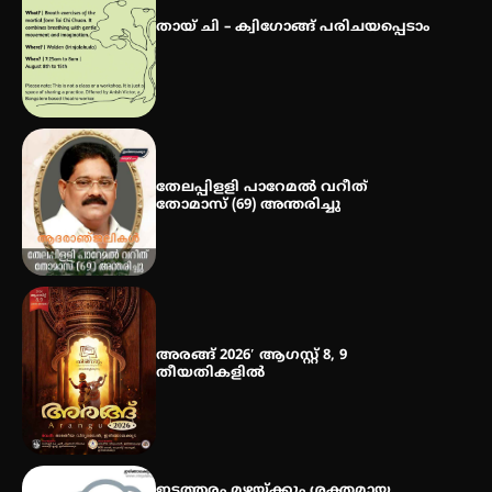
തായ് ചി – ക്വിഗോങ്ങ് പരിചയപ്പെടാം
മെഡിക്കൽ ക്യാമ്പ്
തേലപ്പിളളി പാറേമൽ വറീത്
തോമാസ് (69) അന്തരിച്ചു
അരങ്ങ് 2026′ ആഗസ്റ്റ് 8, 9
തീയതികളിൽ
ഇടത്തരം മഴയ്ക്കും ശക്തമായ