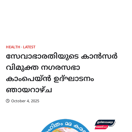
HEALTH
LATEST
സേവാഭാരതിയുടെ കാൻസർ
വിമുക്ത നഗരസഭാ
കാംപെയ്ൻ ഉദ്ഘാടനം
ഞായറാഴ്ച
October 4, 2025