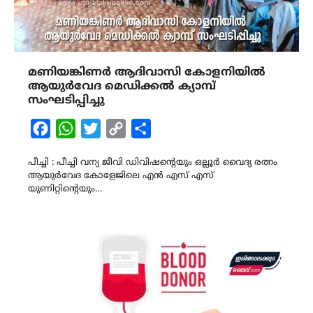
മണിയങ്കിണർ ആദിവാസി കോളനിയിൽ
ആയുർവേദ മെഡിക്കൽ ക്യാമ്പ്
സംഘടിപ്പിച്ചു
Facebook
WhatsApp
Twitter
Copy
Share
Link
പീച്ചി : പീച്ചി വന്യ ജീവി ഡിവിഷന്റെയും ഒല്ലൂർ വൈദ്യ രത്നം
ആയുർവേദ കോളേജിലെ എൻ എസ്‌ എസ്‌
യുണിറ്റിന്റെയും…