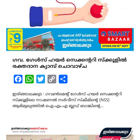
ഗവ. ഗേൾസ് ഹയർ സെക്കന്ററി സ്ക്കൂളിൽ
രക്തദാന ക്യാമ്പ് ചൊവാഴ്ച
Facebook
WhatsApp
Twitter
Copy
Share
Link
ഇരിങ്ങാലക്കുട : ഗവൺമെന്റ് ഗേൾസ് ഹയർ സെക്കന്ററി
സ്ക്കൂളിലെ നാഷണൽ സർവീസ് സ്കീമിന്‍റെ (NSS)
ആഭിമുഖ്യത്തിൽ ഐ.എം.എ ബ്ലഡ് ബാങ്കിന്‍റെ…