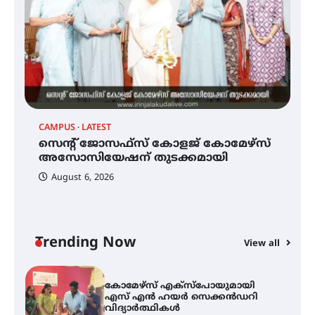
മെഡിക്കൽ ക്യാമ്പ്
CAMPUS
LATEST
C
സെന്റ് ജോസഫ്സ് കോളജ്
കോമേഴ്‌സ് അസോസിയേഷന്
സെന്റ് ജോസഫ്സ് കോളജ് കോമേഴ്‌സ്
ക
തുടക്കമായി
അസോസിയേഷന് തുടക്കമായി
എ
വ
August 6, 2026
കോമേഴ്സ് എക്സ്പോയുമായി
എസ് എൻ ഹയർ സെക്കൻഡറി
വിദ്യാർത്ഥികൾ
Trending Now
View all
സർഗ്ഗസാഹിതി- കവിതാസംഗമം
2026 കവിതാ ചർച്ച കാട്ടൂർ, ടി. കെ.
ബാലൻ ഹാളിൽ 16ന്