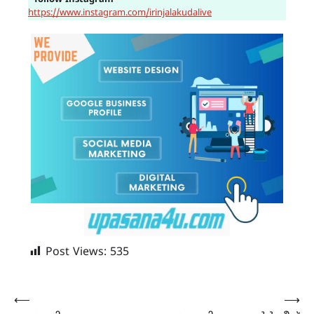
https://www.instagram.com/irinjalakudalive
Post Views:
535
Post
⟵
⟶