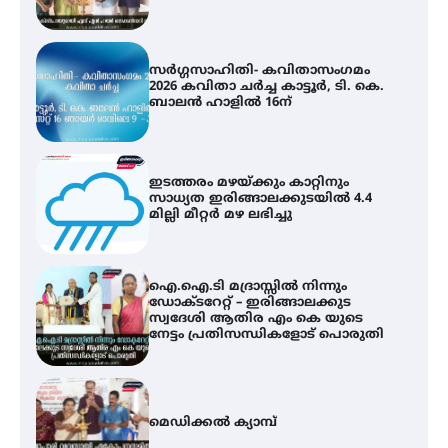
ഇടത്തരം മഴയ്ക്കും കാറ്റിനും
സാധ്യത ഇരിങ്ങാലക്കുടയിൽ 4.4
മില്ലി മീറ്റർ മഴ ലഭിച്ചു
ഐ.ഐ.ടി മദ്രാസ്സിൽ നിന്നും
ഡോക്ടറേറ്റ് – ഇരിങ്ങാലക്കുട
സ്വദേശി ആതിര എം കെ യുടെ
നേട്ടം പ്രതിസന്ധികളോട് പൊരുതി
മെഡിക്കൽ ക്യാമ്പ്
സെന്റ് ജോസഫ്സ് കോളജ്
കോമേഴ്‌സ് അസോസിയേഷന്
തുടക്കമായി