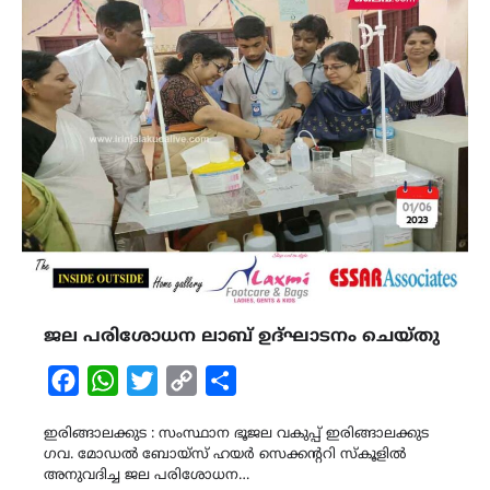
ജല പരിശോധന ലാബ് ഉദ്ഘാടനം ചെയ്തു
Facebook
WhatsApp
Twitter
Copy
Share
Link
ഇരിങ്ങാലക്കുട : സംസ്ഥാന ഭൂജല വകുപ്പ് ഇരിങ്ങാലക്കുട
ഗവ. മോഡൽ ബോയ്സ് ഹയർ സെക്കന്ററി സ്കൂളിൽ
അനുവദിച്ച ജല പരിശോധന…