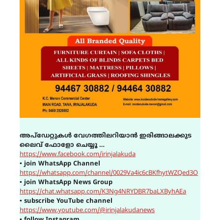
അപ്ഡേറ്റുകൾ വേഗത്തിലറിയാൻ ഇരിങ്ങാലക്കുട
ലൈവ് ഫോളോ ചെയ്യൂ …
https://www.facebook.com/irinjalakuda
▪
join WhatsApp Channel
https://whatsapp.com/channel/0029Va4ic6cBKfhytWZQed3O
▪
join WhatsApp News Group
https://chat.whatsapp.com/K3Ng4NRYDBR7baLXByhAEa
▪
subscribe YouTube channel
https://www.youtube.com/@irinjalakudanews
▪
follow Instagram