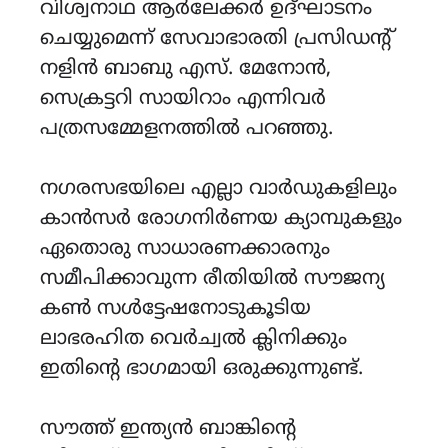
വിശ്വനാഥ ആർലേക്കർ ഉദ്ഘാടനം
ചെയ്യുമെന്ന് സേവാഭാരതി പ്രസിഡന്റ്
നളിൻ ബാബു എസ്. മേനോൻ,
സെക്രട്ടറി സായിറാം എന്നിവർ
പത്രസമ്മേളനത്തിൽ പറഞ്ഞു.
നഗരസഭയിലെ എല്ലാ വാർഡുകളിലും
കാൻസർ രോഗനിർണയ ക്യാമ്പുകളും
ഏതൊരു സാധാരണക്കാരനും
സമീപിക്കാവുന്ന രീതിയിൽ സൗജന്യ
കൺ സൾട്ടേഷനോടുകൂടിയ
ലാഭരഹിത വെർച്വൽ ക്ലിനിക്കും
ഇതിന്റെ ഭാഗമായി ഒരുക്കുന്നുണ്ട്.
സൗത്ത് ഇന്ത്യൻ ബാങ്കിൻ്റെ