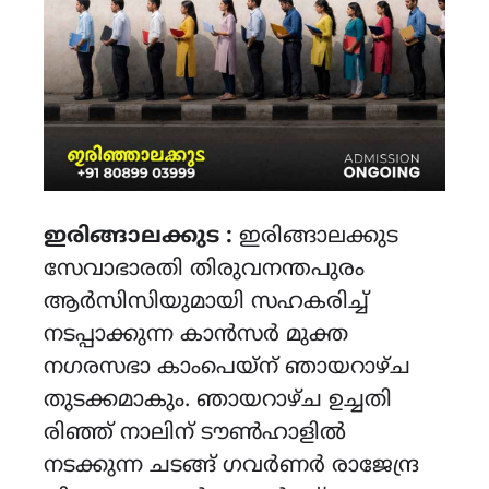
ഇരിങ്ങാലക്കുട :
ഇരിങ്ങാലക്കുട
സേവാഭാരതി തിരുവനന്തപുരം
ആർസിസിയുമായി സഹകരിച്ച്
നടപ്പാക്കുന്ന കാൻസർ മുക്ത
നഗരസഭാ കാംപെയ്‌ന് ഞായറാഴ്ച
തുടക്കമാകും. ഞായറാഴ്ച ഉച്ചതി
രിഞ്ഞ് നാലിന് ടൗൺഹാളിൽ
നടക്കുന്ന ചടങ്ങ് ഗവർണർ രാജേന്ദ്ര