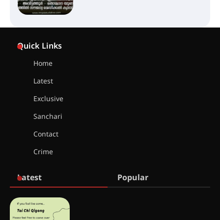
കോമേഴ്സ് എക്സ്പോയുമായി
എസ് എൻ ഹയർ സെക്കൻഡറി
Quick Links
വിദ്യാർത്ഥികൾ
Home
Latest
സർഗ്ഗസാഹിതി- കവിതാസംഗമം
2026 കവിതാ ചർച്ച കാട്ടൂർ, ടി. കെ.
Exclusive
ബാലൻ ഹാളിൽ 16ന്
Sanchari
Contact
ഇടത്തരം മഴയ്ക്കും കാറ്റിനും
Crime
സാധ്യത ഇരിങ്ങാലക്കുടയിൽ 4.4
മില്ലി മീറ്റർ മഴ ലഭിച്ചു
Latest
Popular
ഐ.ഐ.ടി മദ്രാസ്സിൽ നിന്നും
ഡോക്ടറേറ്റ് – ഇരിങ്ങാലക്കുട
സ്വദേശി ആതിര എം കെ യുടെ
നേട്ടം പ്രതിസന്ധികളോട് പൊരുതി