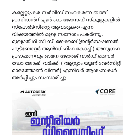
കല്ലേറ്റുംകര സർവീസ് സഹകരണ ബാങ്ക്
പ്രസിഡൻറ് എൻ കെ ജോസഫ് സ്കൂളുകളിൽ
സ്പോർട്സിന്റെ ആവശ്യകത എന്ന
വിഷയത്തിൽ മുഖ്യ സന്ദേശം പകർന്നു .
മുഖ്യാതിഥി സി സി ജേക്കബ് (ഇന്റർനാഷണൽ
ഫുട്ബോളർ ആൻഡ് ഫിഫ കോച്ച് ) അനുഗ്രഹ
പ്രഭാഷണവും ഓമന ജോർജ് വാർഡ് മെമ്പർ
ഡോ ജോഷി വർക്കി ( ആസ്സാം യൂണിവേർസിറ്റി
മാരത്തോൺ വിന്നർ) എന്നിവർ ആശംസകൾ
അർപ്പിച്ചും സംസാരിച്ചു.