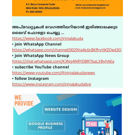
അപ്ഡേറ്റുകൾ വേഗത്തിലറിയാൻ ഇരിങ്ങാലക്കുട
ലൈവ് ഫോളോ ചെയ്യൂ …
https://www.facebook.com/irinjalakuda
▪
join WhatsApp Channel
https://whatsapp.com/channel/0029Va4ic6cBKfhytWZQed3O
▪
join WhatsApp News Group
https://chat.whatsapp.com/K3Ng4NRYDBR7baLXByhAEa
▪
subscribe YouTube channel
https://www.youtube.com/@irinjalakudanews
▪
follow Instagram
https://www.instagram.com/irinjalakudalive