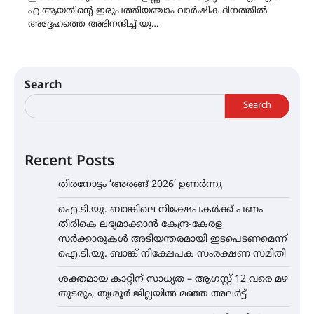
എ ആയതിന്റെ ഇരുപത്തിയഞ്ചാം വാർഷിക ദിനത്തിൽ
അദ്ദേഹത്തെ അഭിനന്ദിച്ച് യു…
Search
Search
Recent Posts
തിരനോട്ടം ‘അരങ്ങ് 2026’ ഉണർന്നു
ഐ.ടി.യു. ബാങ്കിലെ നിക്ഷേപകർക്ക് പണം
തിരികെ ലഭ്യമാക്കാൻ കേന്ദ്ര-കേരള
സർക്കാരുകൾ അടിയന്തരമായി ഇടപെടണമെന്ന്
ഐ.ടി.യു. ബാങ്ക് നിക്ഷേപക സംരക്ഷണ സമിതി
ശക്തമായ കാറ്റിന് സാധ്യത – ആഗസ്റ്റ് 12 വരെ മഴ
തുടരും, തൃശൂർ ജില്ലയിൽ മഞ്ഞ അലർട്ട്