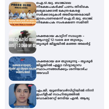
ശക്തമായ കാറ്റിന് സാധ്യത –
ആഗസ്റ്റ് 12 വരെ മഴ തുടരും,
തൃശൂർ ജില്ലയിൽ മഞ്ഞ അലർട്ട്
ശക്തമായ മഴ തുടരുന്നു – തൃശൂർ
ജില്ലയിൽ എല്ലാ വിദ്യാഭ്യാസ
സ്ഥാപനങ്ങൾക്കും ശനിയാഴ്ച
അവധി
എം.ജി. യൂണിവേഴ്‌സിറ്റിയിൽ നിന്ന്
ഇംഗ്ളീഷ് സാഹിത്യത്തിൽ
ഡോക്ടറേറ്റ് നേടിയ എൻ. ആര്യ
ട്യുണീഷ്യൻ ചിത്രം ” ദി വോയിസ്
ഓഫ് ഹിന്ദ് റജബ് ” ഇരിങ്ങാലക്കുട
ഫിലിം സൊസൈറ്റി ആഗസ്റ്റ് 7
വെള്ളിയാഴ്ച സ്‌ക്രീൻ ചെയ്യുന്നു