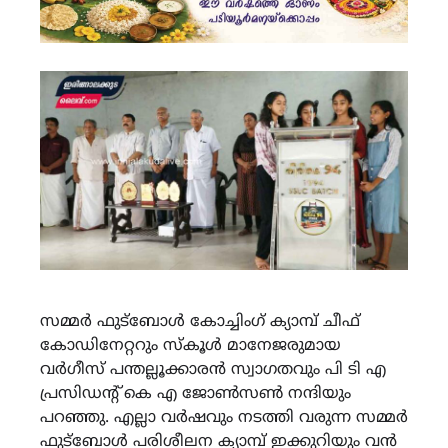
സമ്മർ ഫുട്ബോൾ കോച്ചിംഗ് ക്യാമ്പ് ചീഫ്
കോഡിനേറ്ററും സ്കൂൾ മാനേജരുമായ
വർഗീസ് പന്തല്ലൂക്കാരൻ സ്വാഗതവും പി ടി എ
പ്രസിഡൻ്റ് കെ എ ജോൺസൺ നന്ദിയും
പറഞ്ഞു. എല്ലാ വർഷവും നടത്തി വരുന്ന സമ്മർ
ഫുട്ബോൾ പരിശീലന ക്യാമ്പ് ഇക്കുറിയും വൻ