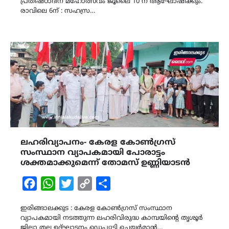
പ്രതിഷ്ഠാദിന മഹോത്സവം ജൂലൈ 10 ന് ആഘോഷിക്കും.
രാവിലെ 6ന് : സഹസ്ര…
ലഹരിവ്യാപനം- കേരള കോൺഗ്രസ്‌
സംസ്ഥാന വ്യാപകമായി പോരാട്ടം
ശക്തമാക്കുമെന്ന് തോമസ് ഉണ്ണിയാടൻ
Facebook
WhatsApp
Twitter
Copy
Share
Link
ഇരിങ്ങാലക്കുട : കേരള കോൺഗ്രസ്‌ സംസ്ഥാന
വ്യാപകമായി നടത്തുന്ന ലഹരിവിരുദ്ധ കാമ്പയിന്റെ തൃശൂർ
ജില്ലാ തല ഉദ്ഘാടനം ഡെപ്യൂട്ടി ചെയർമാൻ…