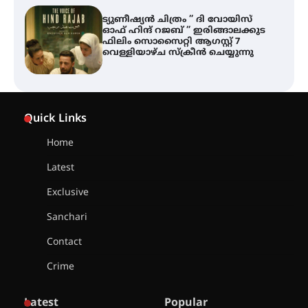
തിരനോട്ടം ‘അരങ്ങ് 2026’ ഉണർന്നു
ഐ.ടി.യു. ബാങ്കിലെ
നിക്ഷേപകർക്ക് പണം തിരികെ
ലഭ്യമാക്കാൻ കേന്ദ്ര-കേരള
Quick Links
സർക്കാരുകൾ അടിയന്തരമായി
ഇടപെടണമെന്ന് ഐ.ടി.യു. ബാങ്ക്
നിക്ഷേപക സംരക്ഷണ സമിതി
Home
Latest
ശക്തമായ കാറ്റിന് സാധ്യത –
ആഗസ്റ്റ് 12 വരെ മഴ തുടരും,
Exclusive
തൃശൂർ ജില്ലയിൽ മഞ്ഞ അലർട്ട്
Sanchari
Contact
ശക്തമായ മഴ തുടരുന്നു – തൃശൂർ
ജില്ലയിൽ എല്ലാ വിദ്യാഭ്യാസ
Crime
സ്ഥാപനങ്ങൾക്കും ശനിയാഴ്ച
അവധി
Latest
Popular