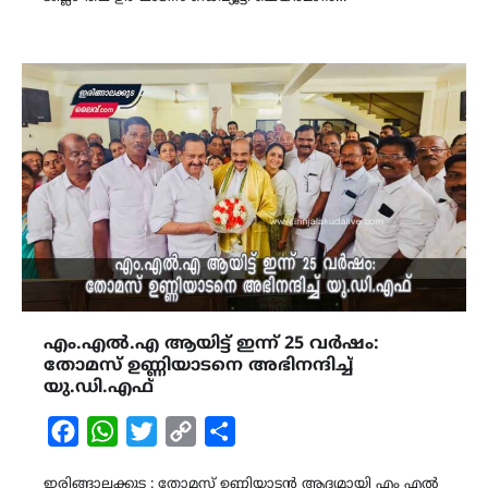
എം.എൽ.എ ആയിട്ട് ഇന്ന് 25 വർഷം:
തോമസ് ഉണ്ണിയാടനെ അഭിനന്ദിച്ച്
യു.ഡി.എഫ്
Facebook
WhatsApp
Twitter
Copy
Share
Link
ഇരിങ്ങാലക്കുട : തോമസ് ഉണ്ണിയാടൻ ആദ്യമായി എം എൽ