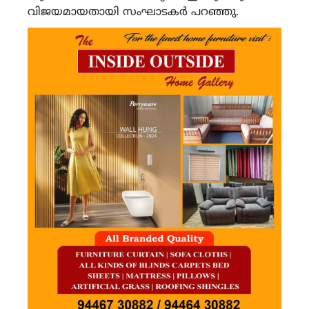
വിജയമായതായി സംഘാടകർ പറഞ്ഞു.