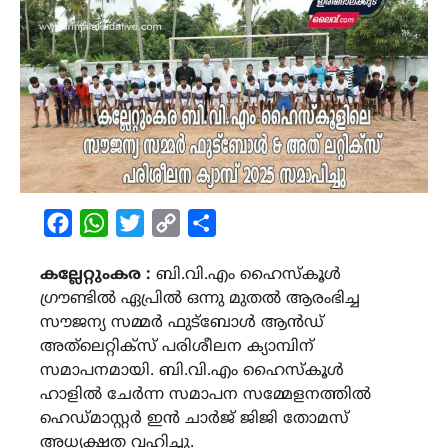
Facebook
WhatsApp
Twitter
Copy
Share
Link
കല്ലേറ്റുംകര :
ബി.വി.എം ഹൈസ്കൂൾ
ഗ്രൗണ്ടിൽ ഏപ്രിൽ ഒന്നു മുതൽ ആരംഭിച്ച
സൗജന്യ സമ്മർ ഫുട്ബോൾ ആൻഡ്
അത്‌ലെറ്റിക്സ് പരിശീലന ക്യാമ്പിന്
സമാപനമായി. ബി.വി.എം ഹൈസ്കൂൾ
ഹാളിൽ ചേർന്ന സമാപന സമ്മേളനത്തിൽ
ഹെഡ്മാസ്റ്റർ ഇൻ ചാർജ് ജിജി തോമസ്
അധ്യക്ഷത വഹിച്ചു.