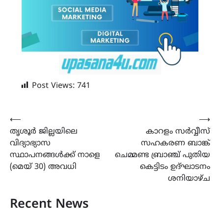
Post Views:
741
Post
⟵
⟶
തൃശൂര്‍ ജില്ലയിലെ
കാറളം സർവ്വീസ്
navigation
വിദ്യാഭ്യാസ
സഹകരണ ബാങ്ക്
സ്ഥാപനങ്ങള്‍ക്ക് നാളെ
ചെമ്മണ്ട ബ്രാഞ്ച് പുതിയ
(മെയ്‌ 30) അവധി
കെട്ടിടം ഉദ്‌ഘാടനം
ശനിയാഴ്ച
Recent News