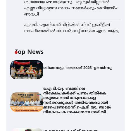
ശക്തമായ മഴ തുടരുന്നു – തൃശൂർ ജില്ലയിൽ
എല്ലാ വിദ്യാഭ്യാസ സ്ഥാപനങ്ങൾക്കും ശനിയാഴ്ച
അവധി
എം.ജി. യൂണിവേഴ്‌സിറ്റിയിൽ നിന്ന് ഇംഗ്ളീഷ്
സാഹിത്യത്തിൽ ഡോക്ടറേറ്റ് നേടിയ എൻ. ആര്യ
Top News
തിരനോട്ടം ‘അരങ്ങ് 2026’ ഉണർന്നു
ഐ.ടി.യു. ബാങ്കിലെ
നിക്ഷേപകർക്ക് പണം തിരികെ
ലഭ്യമാക്കാൻ കേന്ദ്ര-കേരള
സർക്കാരുകൾ അടിയന്തരമായി
ഇടപെടണമെന്ന് ഐ.ടി.യു. ബാങ്ക്
നിക്ഷേപക സംരക്ഷണ സമിതി