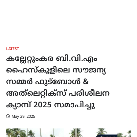
LATEST
കല്ലേറ്റുംകര ബി.വി.എം
ഹൈസ്കൂളിലെ സൗജന്യ
സമ്മർ ഫുട്ബോൾ &
അത്‌ലെറ്റിക്സ് പരിശീലന
ക്യാമ്പ് 2025 സമാപിച്ചു
May 29, 2025