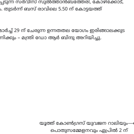
് പുറപ്പെടുന്ന സർവീസ് സുൽത്താൻബത്തേരി, കോഴിക്കോട്,
ം. തുടർന്ന് ബസ് രാവിലെ 5.50 ന് കോട്ടയത്ത്
മാർച്ച് 29 ന് ചേരുന്ന ഉന്നതതല യോഗം ഇരിങ്ങാലക്കുട
കും – മന്ത്രി ഡോ ആർ ബിന്ദു അറിയിച്ചു.
യൂത്ത് കോൺഗ്രസ് യുവജന റാലിയും
പൊതുസമ്മേളനവും ഏപ്രിൽ 2 ന്