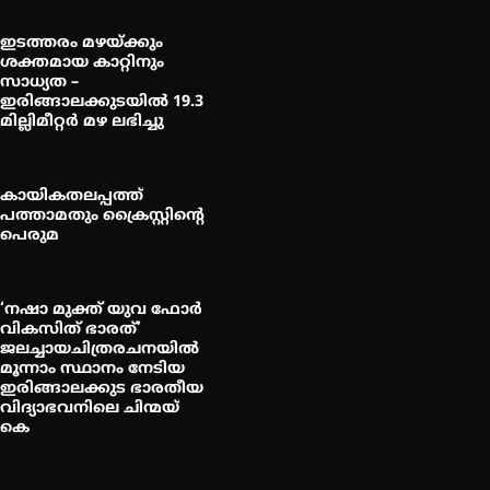
ഇടത്തരം മഴയ്ക്കും
ശക്തമായ കാറ്റിനും
സാധ്യത –
ഇരിങ്ങാലക്കുടയിൽ 19.3
മില്ലിമീറ്റർ മഴ ലഭിച്ചു
കായികതലപ്പത്ത്
പത്താമതും ക്രൈസ്റ്റിന്റെ
പെരുമ
‘നഷാ മുക്ത് യുവ ഫോർ
വികസിത് ഭാരത്’
ജലച്ചായചിത്രരചനയിൽ
മൂന്നാം സ്ഥാനം നേടിയ
ഇരിങ്ങാലക്കുട ഭാരതീയ
വിദ്യാഭവനിലെ ചിന്മയ്
കെ