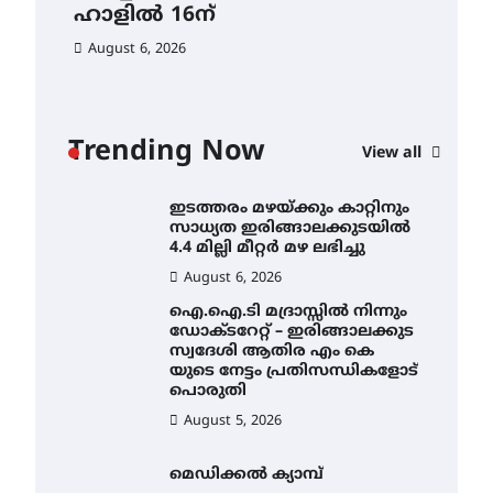
ഹാളിൽ 16ന്
August 5, 2026
Au
August 6, 2026
സർഗ്ഗസാഹിതി-
കവിതാസംഗമം 2026 കവിതാ
ചർച്ച കാട്ടൂർ, ടി. കെ. ബാലൻ
ഹാളിൽ 16ന്
Trending Now
View all
August 6, 2026
ഇടത്തരം മഴയ്ക്കും കാറ്റിനും
സാധ്യത ഇരിങ്ങാലക്കുടയിൽ
4.4 മില്ലി മീറ്റർ മഴ ലഭിച്ചു
August 6, 2026
ഐ.ഐ.ടി മദ്രാസ്സിൽ നിന്നും
ഡോക്ടറേറ്റ് – ഇരിങ്ങാലക്കുട
സ്വദേശി ആതിര എം കെ
യുടെ നേട്ടം പ്രതിസന്ധികളോട്
പൊരുതി
August 5, 2026
മെഡിക്കൽ ക്യാമ്പ്