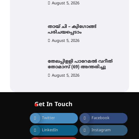
August 5, 2026
തായ് ചി – ക്വിഗോങ്ങ്
പരിചയപ്പെടാം
August 5, 2026
തേലപ്പിളളി പാറേമൽ വറീത്
തോമാസ് (69) അന്തരിച്ചു
August 5, 2026
സർഗ്ഗസാഹിതി-
കവിതാസംഗമം 2026 കവിതാ
ചർച്ച കാട്ടൂർ, ടി. കെ. ബാലൻ
Get In Touch
ഹാളിൽ 16ന്
August 6, 2026
Twitter
Facebook
ഇടത്തരം മഴയ്ക്കും കാറ്റിനും
LinkedIn
Instagram
സാധ്യത ഇരിങ്ങാലക്കുടയിൽ