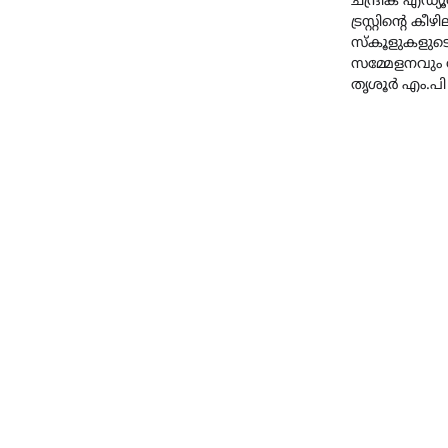
ചന്ദ്രിക എഡ
ട്രസ്റ്റിന്റെ കീഴ
സ്കൂളുകളുടെ 
സമ്മേളനവും
തൃശൂർ എം.പി