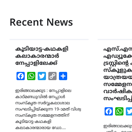
Recent News
കൂടിയാട്ട-കഥകളി
എസ്.എൻ 
കലാകാരന്മാർ
എഡ്യൂക
നേപ്പാളിലേക്ക്
ട്രസ്റ്റിന്
സ്കൂളുക
Facebook
WhatsApp
Twitter
Copy
Share
യാത്രയയപ
Link
സമ്മേളന
ഇരിങ്ങാലക്കുട : നേപ്പാളിലെ
വാർഷിക
കാഠ്മണ്ഡുവിൽ നേപ്പാൾ
സംഘടിപ്പി
സംസ്കൃത സർവ്വകലാശാല
സംഘടിപ്പിയ്ക്കുന്ന 19-ാമത് വിശ്വ
Faceboo
Wha
സംസ്കൃത സമ്മേളനത്തിന്
കൂടിയാട്ട-കഥകളി
ഇരിങ്ങാലക്ക
കലാകാരന്മാരായ ഡോ.…