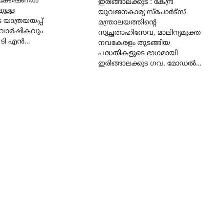
്യൂക്കേഷണൽ
ഇരിങ്ങാലക്കുട : കേന്ദ്ര
ിലുള്ള
യുവജനകാര്യ സ്പോർട്സ്
യാത്രയയപ്പ്
മന്ത്രാലയത്തിൻ്റെ
 വാർഷികവും
സ്വച്ഛതാഹിസേവ, മാലിന്യമുക്ത
 ടി എൻ…
നവകേരളം തുടങ്ങിയ
പദ്ധതികളുടെ ഭാഗമായി
ഇരിങ്ങാലക്കുട ഗവ. മോഡൽ…