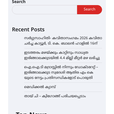
Search
Search
Recent Posts
സർഗ്ഗസാഹിതി- കവിതാസംഗമം 2026 കവിതാ
ചർച്ച കാട്ടൂർ, ടി. കെ. ബാലൻ ഹാളിൽ 16ന്
ഇടത്തരം മഴയ്ക്കും കാറ്റിനും സാധ്യത
ഇരിങ്ങാലക്കുടയിൽ 4.4 മില്ലി മീറ്റർ മഴ ലഭിച്ചു
ഐ.ഐ.ടി മദ്രാസ്സിൽ നിന്നും ഡോക്ടറേറ്റ് –
ഇരിങ്ങാലക്കുട സ്വദേശി ആതിര എം കെ
യുടെ നേട്ടം പ്രതിസന്ധികളോട് പൊരുതി
മെഡിക്കൽ ക്യാമ്പ്
തായ് ചി – ക്വിഗോങ്ങ് പരിചയപ്പെടാം