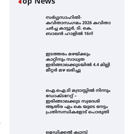
Top News
സർഗ്ഗസാഹിതി-
കവിതാസംഗമം 2026 കവിതാ
ചർച്ച കാട്ടൂർ, ടി. കെ.
ബാലൻ ഹാളിൽ 16ന്
ഇടത്തരം മഴയ്ക്കും
കാറ്റിനും സാധ്യത
ഇരിങ്ങാലക്കുടയിൽ 4.4 മില്ലി
മീറ്റർ മഴ ലഭിച്ചു
ഐ.ഐ.ടി മദ്രാസ്സിൽ നിന്നും
ഡോക്ടറേറ്റ് –
ഇരിങ്ങാലക്കുട സ്വദേശി
ആതിര എം കെ യുടെ നേട്ടം
പ്രതിസന്ധികളോട് പൊരുതി
⟶
ഇടത്തരം മഴയ്ക്കും കാറ്റിനും
സാധ്യത ഇരിങ്ങാലക്കുടയിൽ
മെഡിക്കൽ ക്യാമ്പ്