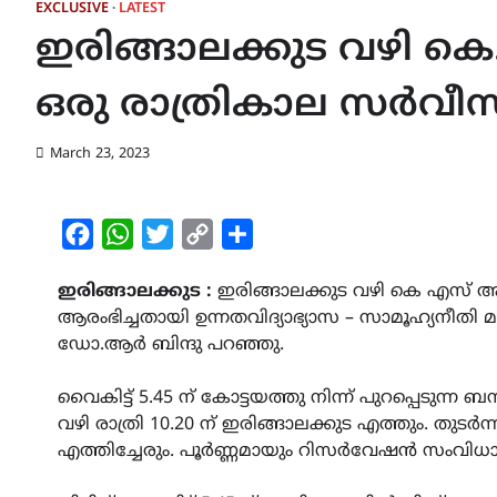
EXCLUSIVE
LATEST
ഇരിങ്ങാലക്കുട വഴി ക
ഒരു രാത്രികാല സർവീസ് ക
March 23, 2023
Facebook
WhatsApp
Twitter
Copy
Share
Link
ഇരിങ്ങാലക്കുട :
ഇരിങ്ങാലക്കുട വഴി കെ എസ് ആ
ആരംഭിച്ചതായി ഉന്നതവിദ്യാഭ്യാസ – സാമൂഹ്യനീ
ഡോ.ആർ ബിന്ദു പറഞ്ഞു.
വൈകിട്ട് 5.45 ന് കോട്ടയത്തു നിന്ന് പുറപ്പെടുന്ന
വഴി രാത്രി 10.20 ന് ഇരിങ്ങാലക്കുട എത്തും. തുടർന
എത്തിച്ചേരും. പൂർണ്ണമായും റിസർവേഷൻ സംവി