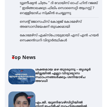
ട്യുണീഷ്യൻ ചിത്രം ” ദി വോയിസ് ഓഫ് ഹിന്ദ് റജബ്
” ഇരിങ്ങാലക്കുട ഫിലിം സൊസൈറ്റി ആഗസ്റ്റ് 7
വെള്ളിയാഴ്ച സ്‌ക്രീൻ ചെയ്യുന്നു
സെന്റ് ജോസഫ്സ് കോളജ് കോമേഴ്‌സ്
അസോസിയേഷന് തുടക്കമായി
കോമേഴ്സ് എക്സ്പോയുമായി എസ് എൻ ഹയർ
സെക്കൻഡറി വിദ്യാർത്ഥികൾ
Top News
ശക്തമായ മഴ തുടരുന്നു – തൃശൂർ
ജില്ലയിൽ എല്ലാ വിദ്യാഭ്യാസ
സ്ഥാപനങ്ങൾക്കും ശനിയാഴ്ച
അവധി
എം.ജി. യൂണിവേഴ്‌സിറ്റിയിൽ
നിന്ന് ഇംഗ്ളീഷ് സാഹിത്യത്തിൽ