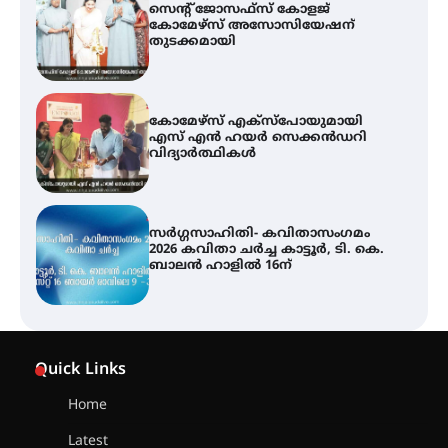
കോമേഴ്സ് എക്സ്പോയുമായി
എസ് എൻ ഹയർ സെക്കൻഡറി
വിദ്യാർത്ഥികൾ
സർഗ്ഗസാഹിതി- കവിതാസംഗമം
2026 കവിതാ ചർച്ച കാട്ടൂർ, ടി. കെ.
ബാലൻ ഹാളിൽ 16ന്
ശക്തമായ മഴ തുടരുന്നു – തൃശൂർ
ജില്ലയിൽ എല്ലാ വിദ്യാഭ്യാസ
സ്ഥാപനങ്ങൾക്കും ശനിയാഴ്ച
അവധി
Quick Links
എം.ജി. യൂണിവേഴ്‌സിറ്റിയിൽ നിന്ന്
Home
ഇംഗ്ളീഷ് സാഹിത്യത്തിൽ
ഡോക്ടറേറ്റ് നേടിയ എൻ. ആര്യ
Latest