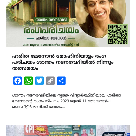
ഹരിത മേനോൻ മോഹിനിയാട്ടം രംഗ
പരിചയം ശാന്തം നടനവേദിയിൽ നിന്നും
തത്സമയം
Facebook
WhatsApp
Twitter
Copy
Share
Link
ശാന്തം നടനവേദിയിലെ നൃത്ത വിദ്യാർത്ഥിനിയായ ഹരിതാ
മേനോന്‍റെ രംഗപരിചയം 2023 ജൂൺ 11 ഞായറാഴ്ച
വൈകിട്ട് 6 മണിക്ക് ശാന്തം…