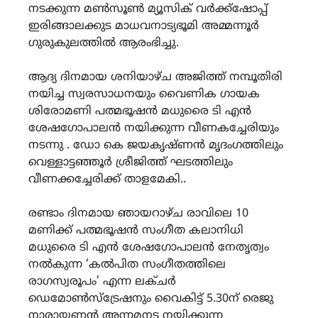
നടക്കുന്ന മൺസൂൺ മ്യൂസിക് വർക്ക്ഷോപ്പ്
ഇരിങ്ങാലക്കുട മാധവനാട്യഭൂമി അമ്മന്നൂർ
ഗുരുകുലത്തിൽ ആരംഭിച്ചു.
ആദ്യ ദിനമായ ശനിയാഴ്ച അജിത്ത് നമ്പൂതിരി
നയിച്ച സ്വരസാധനയും വൈണിക ഗായക
ശിരോമണി പത്മഭൂഷൻ മധുരൈ ടി എൻ
ശേഷഗോപാലൻ നയിക്കുന്ന വീണകച്ചേരിയും
നടന്നു . ഡോ കെ ജയകൃഷ്ണൻ മൃദംഗത്തിലും
വെള്ളാട്ടഞ്ഞൂർ ശ്രീജിത്ത് ഘടത്തിലും
വീണക്കച്ചേരിക്ക് താളമേകി..
രണ്ടാം ദിനമായ ഞായറാഴ്ച രാവിലെ 10
മണിക്ക് പത്മഭൂഷൻ സംഗീത കലാനിധി
മധുരൈ ടി എൻ ശേഷഗോപാലൻ നേതൃത്വം
നൽകുന്ന ‘കൽപിത സംഗീതത്തിലെ
രാഗസ്വരൂപം’ എന്ന ലക്ചർ
ഡെമോൺസ്ട്രേഷനും വൈകിട്ട് 5.30ന് രെജു
നാരായണൻ അന്നമനട നയിക്കുന്ന