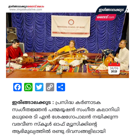
Facebook
WhatsApp
Twitter
Copy
Share
Link
ഇരിങ്ങാലക്കുട :
പ്രസിദ്ധ കർണാടക
സംഗീതജ്ഞൻ പത്മഭൂഷൻ സംഗീത കലാനിധി
മധുരൈ ടി എൻ ശേഷഗോപാലൻ നയിക്കുന്ന
വരവീണ സ്കൂൾ ഓഫ് മ്യൂസിക്കിന്‍റെ
ആഭിമുഖ്യത്തിൽ രണ്ടു ദിവസങ്ങളിലായി