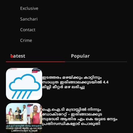
Exclusive
ട്യുണീഷ്യൻ ചിത്രം ” ദി വോയിസ്
Sanchari
ഓഫ് ഹിന്ദ് റജബ് ” ഇരിങ്ങാലക്കുട
ഫിലിം സൊസൈറ്റി ആഗസ്റ്റ് 7
Contact
വെള്ളിയാഴ്ച സ്‌ക്രീൻ ചെയ്യുന്നു
Crime
സെന്റ് ജോസഫ്സ് കോളജ്
Latest
Popular
കോമേഴ്‌സ് അസോസിയേഷന്
തുടക്കമായി
ഇടത്തരം മഴയ്ക്കും കാറ്റിനും
സാധ്യത ഇരിങ്ങാലക്കുടയിൽ 4.4
കോമേഴ്സ് എക്സ്പോയുമായി
മില്ലി മീറ്റർ മഴ ലഭിച്ചു
എസ് എൻ ഹയർ സെക്കൻഡറി
വിദ്യാർത്ഥികൾ
ഐ.ഐ.ടി മദ്രാസ്സിൽ നിന്നും
ഡോക്ടറേറ്റ് – ഇരിങ്ങാലക്കുട
സർഗ്ഗസാഹിതി- കവിതാസംഗമം
സ്വദേശി ആതിര എം കെ യുടെ നേട്ടം
2026 കവിതാ ചർച്ച കാട്ടൂർ, ടി. കെ.
പ്രതിസന്ധികളോട് പൊരുതി
ബാലൻ ഹാളിൽ 16ന്