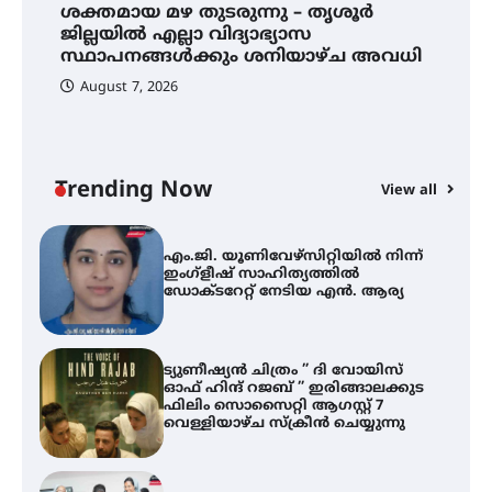
്
ശക്തമായ മഴ തുടരുന്നു – തൃശൂർ
ജില്ലയിൽ എല്ലാ വിദ്യാഭ്യാസ
സ്ഥാപനങ്ങൾക്കും ശനിയാഴ്ച അവധി
ശക്തമായ മഴ തുടരുന്നു – തൃശൂർ
ജില്ലയിൽ എല്ലാ വിദ്യാഭ്യാസ
August 7, 2026
സ്ഥാപനങ്ങൾക്കും ശനിയാഴ്ച
അവധി
Trending Now
View all
എം.ജി. യൂണിവേഴ്‌സിറ്റിയിൽ നിന്ന്
ഇംഗ്ളീഷ് സാഹിത്യത്തിൽ
ഡോക്ടറേറ്റ് നേടിയ എൻ. ആര്യ
A
എ
ഇ
ട്യുണീഷ്യൻ ചിത്രം ” ദി വോയിസ്
ന
ഓഫ് ഹിന്ദ് റജബ് ” ഇരിങ്ങാലക്കുട
ഫിലിം സൊസൈറ്റി ആഗസ്റ്റ് 7
വെള്ളിയാഴ്ച സ്‌ക്രീൻ ചെയ്യുന്നു
സെന്റ് ജോസഫ്സ് കോളജ്
കോമേഴ്‌സ് അസോസിയേഷന്
തുടക്കമായി