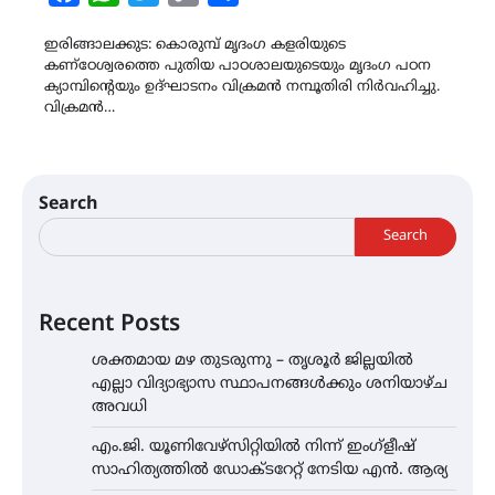
Link
ഇരിങ്ങാലക്കുട: കൊരുമ്പ് മൃദംഗ കളരിയുടെ
കണ്ഠേശ്വരത്തെ പുതിയ പാഠശാലയുടെയും മൃദംഗ പഠന
ക്യാമ്പിന്‍റെയും ഉദ്ഘാടനം വിക്രമൻ നമ്പൂതിരി നിർവഹിച്ചു.
വിക്രമൻ…
Search
Search
Recent Posts
ശക്തമായ മഴ തുടരുന്നു – തൃശൂർ ജില്ലയിൽ
എല്ലാ വിദ്യാഭ്യാസ സ്ഥാപനങ്ങൾക്കും ശനിയാഴ്ച
അവധി
എം.ജി. യൂണിവേഴ്‌സിറ്റിയിൽ നിന്ന് ഇംഗ്ളീഷ്
സാഹിത്യത്തിൽ ഡോക്ടറേറ്റ് നേടിയ എൻ. ആര്യ