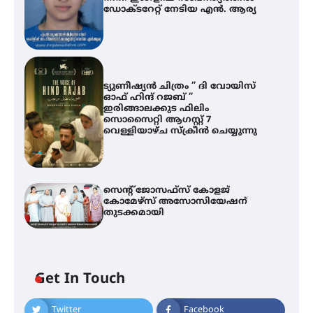
ഡോക്ടറേറ്റ് നേടിയ എൻ. ആര്യ
ട്യുണീഷ്യൻ ചിത്രം ” ദി വോയിസ്
ഓഫ് ഹിന്ദ് റജബ് ”
ഇരിങ്ങാലക്കുട ഫിലിം
സൊസൈറ്റി ആഗസ്റ്റ് 7
വെള്ളിയാഴ്ച സ്‌ക്രീൻ ചെയ്യുന്നു
സെന്റ് ജോസഫ്സ് കോളജ്
കോമേഴ്‌സ് അസോസിയേഷന്
തുടക്കമായി
Get In Touch
എം.ജി. യൂണിവേഴ്‌സിറ്റിയിൽ നിന്ന്
ഇംഗ്ളീഷ് സാഹിത്യത്തിൽ
ഡോക്ടറേറ്റ് നേടിയ എൻ. ആര്യ
Twitter
Facebook