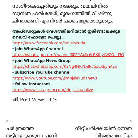
സംഗീതകച്ചേരിയും നടക്കും. വയലിനിൽ
സുനിത ഹരിശങ്കർ, മൃദംഗത്തിൽ വിഷ്ണു
ചിന്താമണി എന്നിവർ പക്കമേളമൊരുക്കും.
അപ്ഡേറ്റുകൾ വേഗത്തിലറിയാൻ ഇരിങ്ങാലക്കുട
ലൈവ് ഫോളോ ചെയ്യൂ …
https://www.facebook.com/irinjalakuda
▪
join WhatsApp Channel
https://whatsapp.com/channel/0029Va4ic6cBKfhytWZQed3O
▪
join WhatsApp News Group
https://chat.whatsapp.com/K3Ng4NRYDBR7baLXByhAEa
▪
subscribe YouTube channel
https://www.youtube.com/@irinjalakudanews
▪
follow Instagram
https://www.instagram.com/irinjalakudalive
Post Views:
923
Post
⟵
⟶
ചരിത്രത്തെ
നീറ്റ് പരീക്ഷയിൽ ഉന്നത
navigation
തട്ടിയെടുക്കുന്ന പണി
വിജയം നേടിയ