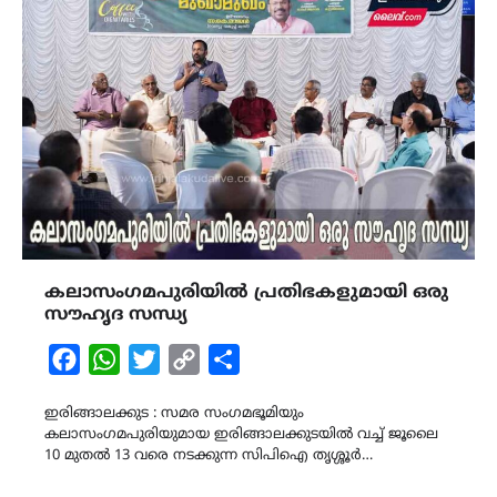
കലാസംഗമപുരിയിൽ പ്രതിഭകളുമായി ഒരു
സൗഹൃദ സന്ധ്യ
Facebook
WhatsApp
Twitter
Copy
Share
Link
ഇരിങ്ങാലക്കുട : സമര സംഗമഭൂമിയും
കലാസംഗമപുരിയുമായ ഇരിങ്ങാലക്കുടയിൽ വച്ച് ജൂലൈ
10 മുതൽ 13 വരെ നടക്കുന്ന സിപിഐ തൃശ്ശൂർ…