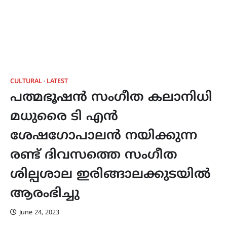
CULTURAL
LATEST
പത്മഭൂഷൻ സംഗീത കലാനിധി
മധുരൈ ടി എൻ
ശേഷഗോപാലൻ നയിക്കുന്ന
രണ്ട് ദിവസത്തെ സംഗീത
ശില്പശാല ഇരിങ്ങാലക്കുടയിൽ
ആരംഭിച്ചു
June 24, 2023