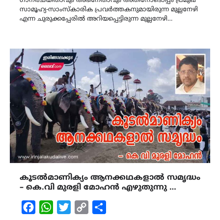
ഗാനരചയിതാവും അഭിനേതാവും അതിനോടൊപ്പം പ്രമുഖ
സാമൂഹ്യ-സാംസ്കാരിക പ്രവർത്തകനുമായിരുന്ന മുല്ലനേഴി
എന്ന ചുരുക്കപ്പേരിൽ അറിയപ്പെട്ടിരുന്ന മുല്ലനേഴി…
കൂടൽമാണിക്യം ആനക്കഥകളാൽ സമൃദ്ധം
– കെ.വി മുരളി മോഹൻ എഴുതുന്നു …
Facebook
WhatsApp
Twitter
Copy
Share