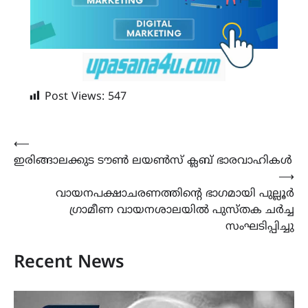
Post Views:
547
Post
⟵
ഇരിങ്ങാലക്കുട ടൗൺ ലയൺസ് ക്ലബ് ഭാരവാഹികൾ
navigation
⟶
വായനപക്ഷാചരണത്തിന്റെ ഭാഗമായി പുല്ലൂർ
ഗ്രാമീണ വായനശാലയിൽ പുസ്തക ചർച്ച
സംഘടിപ്പിച്ചു
Recent News