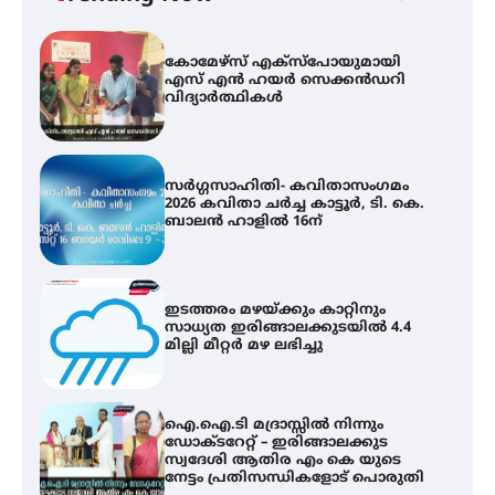
കോമേഴ്സ് എക്സ്പോയുമായി
എസ് എൻ ഹയർ സെക്കൻഡറി
വിദ്യാർത്ഥികൾ
സർഗ്ഗസാഹിതി- കവിതാസംഗമം
2026 കവിതാ ചർച്ച കാട്ടൂർ, ടി. കെ.
ബാലൻ ഹാളിൽ 16ന്
ഇടത്തരം മഴയ്ക്കും കാറ്റിനും
സാധ്യത ഇരിങ്ങാലക്കുടയിൽ 4.4
മില്ലി മീറ്റർ മഴ ലഭിച്ചു
ഐ.ഐ.ടി മദ്രാസ്സിൽ നിന്നും
ഡോക്ടറേറ്റ് – ഇരിങ്ങാലക്കുട
സ്വദേശി ആതിര എം കെ യുടെ
നേട്ടം പ്രതിസന്ധികളോട് പൊരുതി