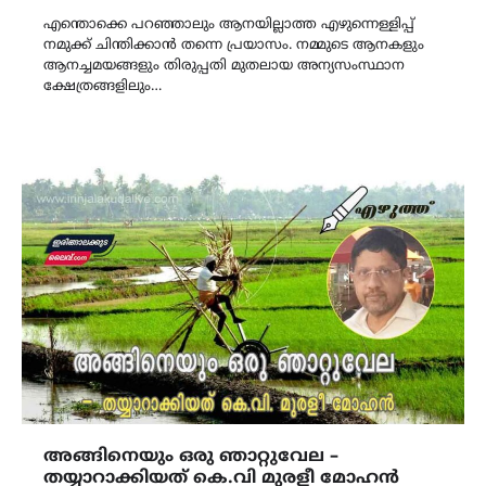
Link
എന്തൊക്കെ പറഞ്ഞാലും ആനയില്ലാത്ത എഴുന്നെള്ളിപ്പ്
നമുക്ക് ചിന്തിക്കാൻ തന്നെ പ്രയാസം. നമ്മുടെ ആനകളും
ആനച്ചമയങ്ങളും തിരുപ്പതി മുതലായ അന്യസംസ്ഥാന
ക്ഷേത്രങ്ങളിലും…
അങ്ങിനെയും ഒരു ഞാറ്റുവേല –
തയ്യാറാക്കിയത് കെ.വി മുരളീ മോഹൻ