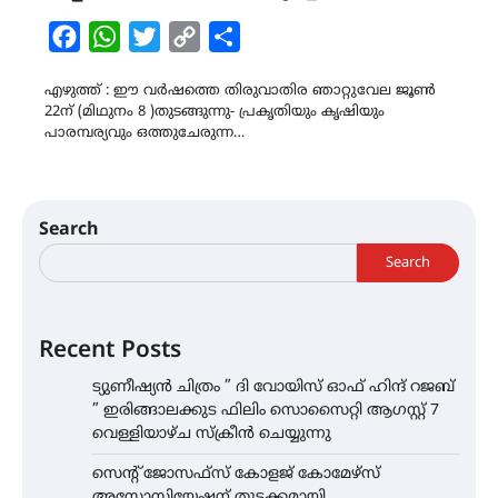
Facebook
WhatsApp
Twitter
Copy
Share
Link
എഴുത്ത് : ഈ വർഷത്തെ തിരുവാതിര ഞാറ്റുവേല ജൂൺ
22ന് (മിഥുനം 8 )തുടങ്ങുന്നു- പ്രകൃതിയും കൃഷിയും
പാരമ്പര്യവും ഒത്തുചേരുന്ന…
Search
Search
Recent Posts
ട്യുണീഷ്യൻ ചിത്രം ” ദി വോയിസ് ഓഫ് ഹിന്ദ് റജബ്
” ഇരിങ്ങാലക്കുട ഫിലിം സൊസൈറ്റി ആഗസ്റ്റ് 7
വെള്ളിയാഴ്ച സ്‌ക്രീൻ ചെയ്യുന്നു
സെന്റ് ജോസഫ്സ് കോളജ് കോമേഴ്‌സ്
അസോസിയേഷന് തുടക്കമായി