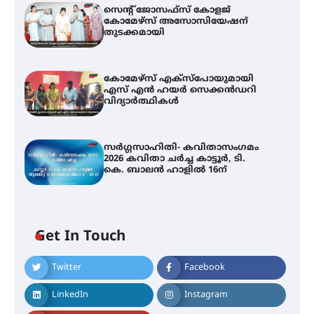
സെന്റ് ജോസഫ്സ് കോളജ്
കോമേഴ്‌സ് അസോസിയേഷന്
തുടക്കമായി
കോമേഴ്സ് എക്സ്പോയുമായി
എസ് എൻ ഹയർ സെക്കൻഡറി
വിദ്യാർത്ഥികൾ
സർഗ്ഗസാഹിതി- കവിതാസംഗമം
2026 കവിതാ ചർച്ച കാട്ടൂർ, ടി.
കെ. ബാലൻ ഹാളിൽ 16ന്
Get In Touch
Twitter
Facebook
LinkedIn
Instagram