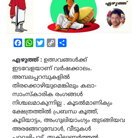
Facebook
WhatsApp
Twitter
Copy
Share
Link
എഴുത്ത് :
ഉത്സവങ്ങൾക്ക്
ഇടവേളയാണ് വർഷക്കാലം.
അമ്പലപ്പറമ്പുകളിൽ
തിരക്കൊഴിയുമെങ്കിലും കലാ-
സാംസ്കാരിക രംഗങ്ങൾ
നിശ്ചലമാകുന്നില്ല . കൂടൽമാണിക്യം
ക്ഷേത്രത്തിൽ പ്രബന്ധ കൂത്ത്,
കൂടിയാട്ടം, അംഗുലിയാംഗ്യം തുടങ്ങിയവ
അരങ്ങേറുമ്പോൾ, വീടുകൾ
പറവഴിപാട്, തുകിലുണർത്തൽ,