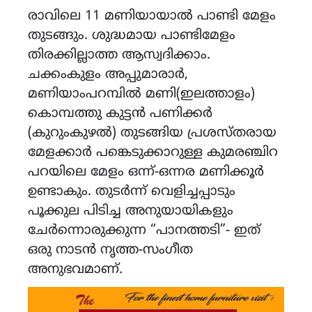
രാവിലെ 11 മണിയായാൽ പാണ്ടി മേളം
തുടങ്ങും. ശുദ്ധമായ പാണ്ടിമേളം
തിരക്കില്ലാത്ത ആസ്വദിക്കാം.
ചക്കംകുളം അപ്പുമാരാർ,
മണിയാംപറമ്പിൽ മണി(ഇലത്താളം)
കൊമ്പത്തു കുട്ടൻ പണിക്കർ
(കുറുംകുഴൽ) തുടങ്ങിയ പ്രശസ്തരായ
മേളക്കാർ പങ്കെടുക്കാറുള്ള കുമരഞ്ചിറ
പറയിലെ മേളം ഒന്ന്-ഒന്നര മണിക്കൂർ
ഉണ്ടാകും. തുടർന്ന് വെളിച്ചപ്പാടും
പൂക്കുല പിടിച്ച അനുയായികളും
ചേർന്നൊരുക്കുന്ന “പാനത്തടി”- ഇത്
ഒരു നാടൻ നൃത്ത-സംഗീത
അനുഭവമാണ്.