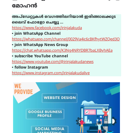
മോഹൻ
അപ്ഡേറ്റുകൾ വേഗത്തിലറിയാൻ ഇരിങ്ങാലക്കുട
ലൈവ് ഫോളോ ചെയ്യൂ …
https://www.facebook.com/irinjalakuda
▪
join WhatsApp Channel
https://whatsapp.com/channel/0029Va4ic6cBKfhytWZQed3O
▪
join WhatsApp News Group
https://chat.whatsapp.com/K3Ng4NRYDBR7baLXByhAEa
▪
subscribe YouTube channel
https://www.youtube.com/@irinjalakudanews
▪
follow Instagram
https://www.instagram.com/irinjalakudalive