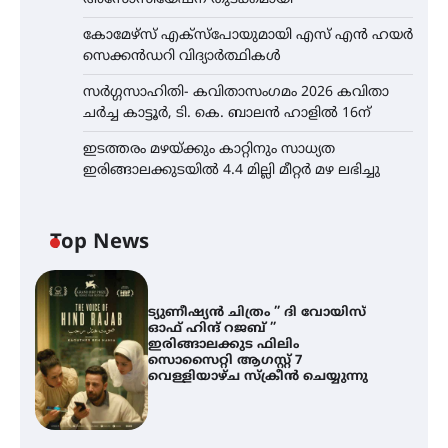
കോമേഴ്സ് എക്സ്പോയുമായി എസ് എൻ ഹയർ
സെക്കൻഡറി വിദ്യാർത്ഥികൾ
സർഗ്ഗസാഹിതി- കവിതാസംഗമം 2026 കവിതാ
ചർച്ച കാട്ടൂർ, ടി. കെ. ബാലൻ ഹാളിൽ 16ന്
ഇടത്തരം മഴയ്ക്കും കാറ്റിനും സാധ്യത
ഇരിങ്ങാലക്കുടയിൽ 4.4 മില്ലി മീറ്റർ മഴ ലഭിച്ചു
Top News
ട്യുണീഷ്യൻ ചിത്രം ” ദി വോയിസ്
ഓഫ് ഹിന്ദ് റജബ് ”
ഇരിങ്ങാലക്കുട ഫിലിം
സൊസൈറ്റി ആഗസ്റ്റ് 7
വെള്ളിയാഴ്ച സ്‌ക്രീൻ ചെയ്യുന്നു