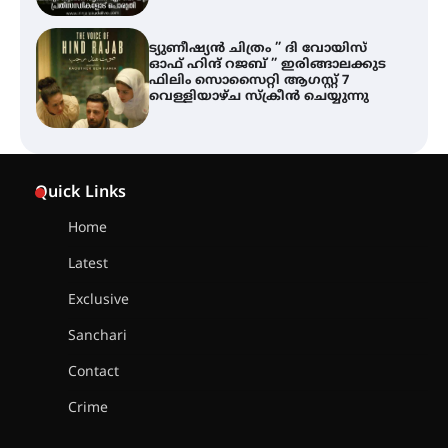
ട്യുണീഷ്യൻ ചിത്രം ” ദി വോയിസ്
ഓഫ് ഹിന്ദ് റജബ് ” ഇരിങ്ങാലക്കുട
ഫിലിം സൊസൈറ്റി ആഗസ്റ്റ് 7
വെള്ളിയാഴ്ച സ്‌ക്രീൻ ചെയ്യുന്നു
സെന്റ് ജോസഫ്സ് കോളജ്
കോമേഴ്‌സ് അസോസിയേഷന്
Quick Links
തുടക്കമായി
Home
Latest
കോമേഴ്സ് എക്സ്പോയുമായി
എസ് എൻ ഹയർ സെക്കൻഡറി
Exclusive
വിദ്യാർത്ഥികൾ
Sanchari
Contact
സർഗ്ഗസാഹിതി- കവിതാസംഗമം
Crime
2026 കവിതാ ചർച്ച കാട്ടൂർ, ടി. കെ.
ബാലൻ ഹാളിൽ 16ന്