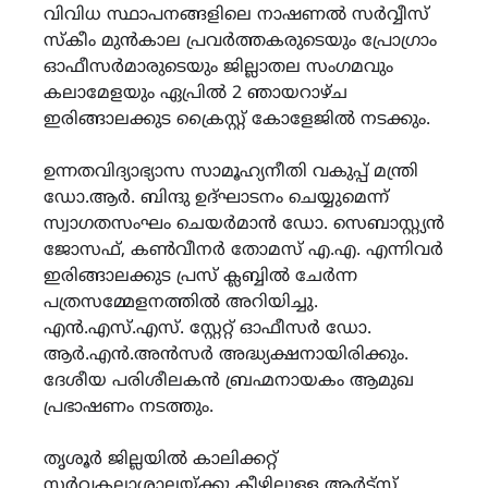
വിവിധ സ്ഥാപനങ്ങളിലെ നാഷണല്‍ സര്‍വ്വീസ്
സ്കീം മുന്‍കാല പ്രവര്‍ത്തകരുടെയും പ്രോഗ്രാം
ഓഫീസര്‍മാരുടെയും ജില്ലാതല സംഗമവും
കലാമേളയും ഏപ്രില്‍ 2 ഞായറാഴ്ച
ഇരിങ്ങാലക്കുട ക്രൈസ്റ്റ് കോളേജില്‍ നടക്കും.
ഉന്നതവിദ്യാഭ്യാസ സാമൂഹ്യനീതി വകുപ്പ് മന്ത്രി
ഡോ.ആര്‍. ബിന്ദു ഉദ്ഘാടനം ചെയ്യുമെന്ന്
സ്വാഗതസംഘം ചെയര്‍മാന്‍ ഡോ. സെബാസ്റ്റ്യന്‍
ജോസഫ്, കണ്‍വീനര്‍ തോമസ് എ.എ. എന്നിവര്‍
ഇരിങ്ങാലക്കുട പ്രസ് ക്ലബ്ബിൽ ചേർന്ന
പത്രസമ്മേളനത്തില്‍ അറിയിച്ചു.
എന്‍.എസ്.എസ്. സ്റ്റേറ്റ് ഓഫീസര്‍ ഡോ.
ആര്‍.എന്‍.അന്‍സര്‍ അദ്ധ്യക്ഷനായിരിക്കും.
ദേശീയ പരിശീലകന്‍ ബ്രഹ്മനായകം ആമുഖ
പ്രഭാഷണം നടത്തും.
തൃശൂര്‍ ജില്ലയില്‍ കാലിക്കറ്റ്
സര്‍വ്വകലാശാലയ്ക്കു കീഴിലുള്ള ആര്‍ട്സ്