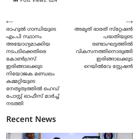
Post Views:
624
Post
⟵
⟶
രാഹുൽ ഗാന്ധിയുടെ
അമൃത് ഭാരത് സ്‌റ്റേഷൻ
navigation
എം.പി സ്ഥാനം
പദ്ധതിയുടെ
അയോഗ്യമാക്കിയ
രണ്ടാംഘട്ടത്തിൽ
നടപടിക്കെതിരെ
വികസനത്തിനൊരുങ്ങി
കോൺഗ്രസ്
ഇരിങ്ങാലക്കുട
ഇരിങ്ങാലക്കുട
റെയിൽവേ സ്റ്റേഷൻ
നിയോജക മണ്ഡലം
കമ്മറ്റിയുടെ
നേതൃത്വത്തിൽ ഹെഡ്
പോസ്റ്റ്‌ ഓഫീസ് മാർച്ച്‌
നടത്തി
Recent News