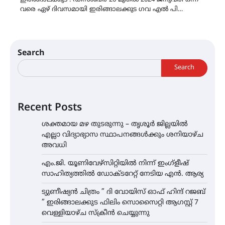
വരെ ഏഴ് ദിവസമായി ഇരിങ്ങാലക്കുട ഗവ എൽ പി…
Search
Search
Recent Posts
ശക്തമായ മഴ തുടരുന്നു – തൃശൂർ ജില്ലയിൽ
എല്ലാ വിദ്യാഭ്യാസ സ്ഥാപനങ്ങൾക്കും ശനിയാഴ്ച
അവധി
എം.ജി. യൂണിവേഴ്‌സിറ്റിയിൽ നിന്ന് ഇംഗ്ളീഷ്
സാഹിത്യത്തിൽ ഡോക്ടറേറ്റ് നേടിയ എൻ. ആര്യ
ട്യുണീഷ്യൻ ചിത്രം ” ദി വോയിസ് ഓഫ് ഹിന്ദ് റജബ്
” ഇരിങ്ങാലക്കുട ഫിലിം സൊസൈറ്റി ആഗസ്റ്റ് 7
വെള്ളിയാഴ്ച സ്‌ക്രീൻ ചെയ്യുന്നു