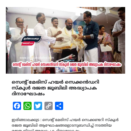
സെന്റ് മേരിസ് ഹയർ സെക്കൻഡറി
സ്കൂൾ രജത ജൂബിലി അദ്ധ്യാപക
ദിനാഘോഷം
Facebook
WhatsApp
Twitter
Copy
Share
Link
ഇരിങ്ങാലക്കുട : സെന്റ് മേരിസ് ഹയർ സെക്കണ്ടറി സ്കൂൾ
രജത ജൂബിലി ആഘോഷങ്ങളോടനുബന്ധിച്ച് നടത്തിയ