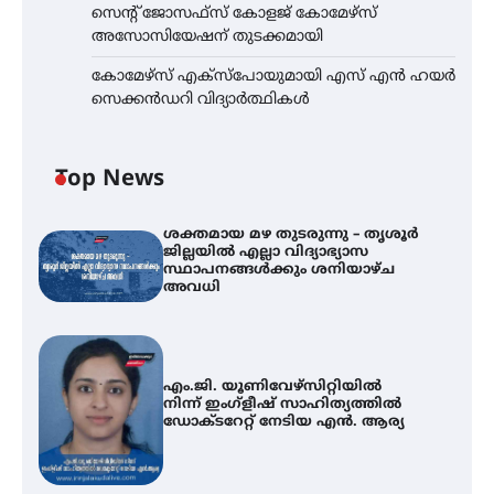
സെന്റ് ജോസഫ്സ് കോളജ് കോമേഴ്‌സ്
അസോസിയേഷന് തുടക്കമായി
കോമേഴ്സ് എക്സ്പോയുമായി എസ് എൻ ഹയർ
സെക്കൻഡറി വിദ്യാർത്ഥികൾ
Top News
ശക്തമായ മഴ തുടരുന്നു – തൃശൂർ
ജില്ലയിൽ എല്ലാ വിദ്യാഭ്യാസ
സ്ഥാപനങ്ങൾക്കും ശനിയാഴ്ച
അവധി
എം.ജി. യൂണിവേഴ്‌സിറ്റിയിൽ
നിന്ന് ഇംഗ്ളീഷ് സാഹിത്യത്തിൽ
ഡോക്ടറേറ്റ് നേടിയ എൻ. ആര്യ