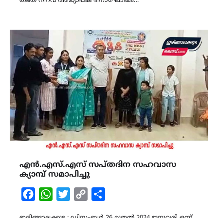
രജത നിറവ് അദ്ധ്യാപക ദിനാഘോഷം…
എൻ.എസ്.എസ് സപ്തദിന സഹവാസ
ക്യാമ്പ് സമാപിച്ചു
Facebook
WhatsApp
Twitter
Copy
Share
Link
ഇരിങ്ങാലക്കുട : ഡിസംബർ 26 മുതൽ 2024 ജനുവരി ഒന്ന്