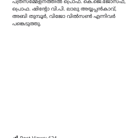
പത്രസമ്മേളനത്തില്‍ പ്രൊഫ. കെ.ജെ.ജോസഫ്,
പ്രൊഫ. ഷിന്‍റോ വി.പി. ലാലു അയ്യപ്പൻകാവ്,
അബി തുമ്പൂർ, വിജോ വിൽസൺ എന്നിവര്‍
പങ്കെടുത്തു.