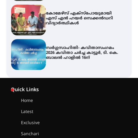
കോമേഴ്സ് എക്സ്പോയുമായി
എസ് എൻ ഹയർ സെക്കൻഡറി
വിദ്യാർത്ഥികൾ
സർഗ്ഗസാഹിതി- കവിതാസംഗമം
2026 കവിതാ ചർച്ച കാട്ടൂർ, ടി. കെ.
ബാലൻ ഹാളിൽ 16ന്
ശക്തമായ മഴ തുടരുന്നു – തൃശൂർ
ജില്ലയിൽ എല്ലാ വിദ്യാഭ്യാസ
സ്ഥാപനങ്ങൾക്കും ശനിയാഴ്ച
Quick Links
അവധി
Home
Latest
എം.ജി. യൂണിവേഴ്‌സിറ്റിയിൽ നിന്ന്
ഇംഗ്ളീഷ് സാഹിത്യത്തിൽ
Exclusive
ഡോക്ടറേറ്റ് നേടിയ എൻ. ആര്യ
Sanchari