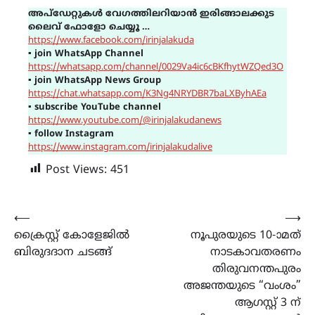
അപ്ഡേറ്റുകൾ വേഗത്തിലറിയാൻ ഇരിങ്ങാലക്കുട
ലൈവ് ഫോളോ ചെയ്യൂ …
https://www.facebook.com/irinjalakuda
▪
join WhatsApp Channel
https://whatsapp.com/channel/0029Va4ic6cBKfhytWZQed3O
▪
join WhatsApp News Group
https://chat.whatsapp.com/K3Ng4NRYDBR7baLXByhAEa
▪
subscribe YouTube channel
https://www.youtube.com/@irinjalakudanews
▪
follow Instagram
https://www.instagram.com/irinjalakudalive
Post Views:
451
Post
⟵
⟶
ക്രൈസ്റ്റ് കോളേജിൽ
നൂപുരയുടെ 10-ാമത്
navigation
ബിരുദദാന ചടങ്ങ്
നാടകാവതരണം
തിരുവനന്തപുരം
അജന്തയുടെ “വംശം”
ആഗസ്റ്റ് 3 ന്