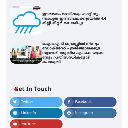
ഇടത്തരം മഴയ്ക്കും കാറ്റിനും
സാധ്യത ഇരിങ്ങാലക്കുടയിൽ 4.4
മില്ലി മീറ്റർ മഴ ലഭിച്ചു
ഐ.ഐ.ടി മദ്രാസ്സിൽ നിന്നും
ഡോക്ടറേറ്റ് – ഇരിങ്ങാലക്കുട
സ്വദേശി ആതിര എം കെ യുടെ
നേട്ടം പ്രതിസന്ധികളോട്
പൊരുതി
Get In Touch
Twitter
Facebook
സർഗ്ഗസാഹിതി- കവിതാസംഗമം
2026 കവിതാ ചർച്ച കാട്ടൂർ, ടി. കെ.
ബാലൻ ഹാളിൽ 16ന്
LinkedIn
Instagram
YouTube