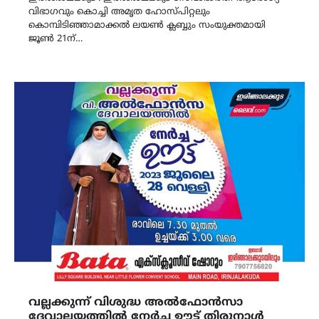
വിഭാഗവും കൊച്ചി അമൃത ഹോസ്പിറ്റലും
കൊമ്പിടിഞ്ഞാമാക്കൽ ലയൺ ക്ലബ്ബും സംയുക്തമായി
ജൂൺ 21ന്…
വല്ലക്കുന്ന് വിശുദ്ധ അൽഫോൻസാ
ദേവാലയത്തിൽ നേർച്ച ഊട്ട് തിരുനാൾ