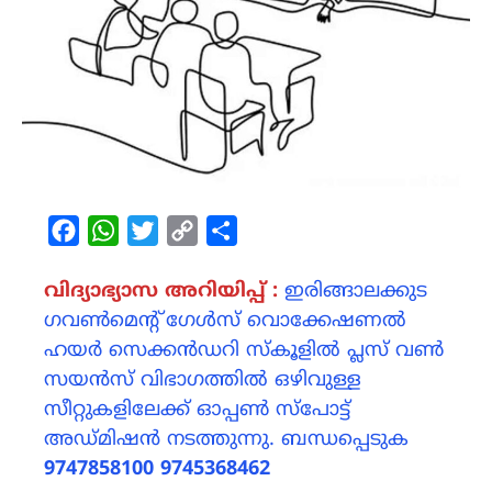
Facebook
WhatsApp
Twitter
Copy
Share
Link
വിദ്യാഭ്യാസ അറിയിപ്പ് :
ഇരിങ്ങാലക്കുട
ഗവൺമെന്റ് ഗേൾസ് വൊക്കേഷണൽ
ഹയർ സെക്കൻഡറി സ്കൂളിൽ പ്ലസ് വൺ
സയൻസ് വിഭാഗത്തിൽ ഒഴിവുള്ള
സീറ്റുകളിലേക്ക് ഓപ്പൺ സ്പോട്ട്
അഡ്മിഷൻ നടത്തുന്നു. ബന്ധപ്പെടുക
9747858100 9745368462