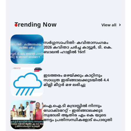
കോമേഴ്സ് എക്സ്പോയുമായി
എസ് എൻ ഹയർ സെക്കൻഡറി
വിദ്യാർത്ഥികൾ
Trending Now
View all
സർഗ്ഗസാഹിതി- കവിതാസംഗമം
2026 കവിതാ ചർച്ച കാട്ടൂർ, ടി. കെ.
ബാലൻ ഹാളിൽ 16ന്
ഇടത്തരം മഴയ്ക്കും കാറ്റിനും
സാധ്യത ഇരിങ്ങാലക്കുടയിൽ 4.4
മില്ലി മീറ്റർ മഴ ലഭിച്ചു
ഐ.ഐ.ടി മദ്രാസ്സിൽ നിന്നും
ഡോക്ടറേറ്റ് – ഇരിങ്ങാലക്കുട
സ്വദേശി ആതിര എം കെ യുടെ
നേട്ടം പ്രതിസന്ധികളോട് പൊരുതി