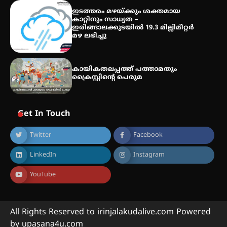
ഇടത്തരം മഴയ്ക്കും ശക്തമായ
കാറ്റിനും സാധ്യത –
ഇരിങ്ങാലക്കുടയിൽ 19.3 മില്ലിമീറ്റർ
മഴ ലഭിച്ചു
കായികതലപ്പത്ത് പത്താമതും
ക്രൈസ്റ്റിന്റെ പെരുമ
Get In Touch
Twitter
Facebook
LinkedIn
Instagram
YouTube
All Rights Reserved to irinjalakudalive.com Powered
by upasana4u.com