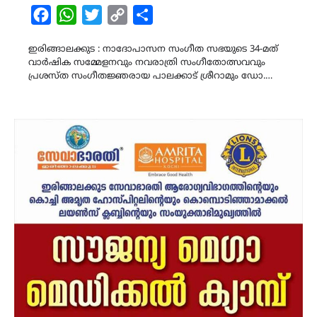
Facebook
WhatsApp
Twitter
Copy
Share
Link
ഇരിങ്ങാലക്കുട : നാദോപാസന സംഗീത സഭയുടെ 34-മത്
വാർഷിക സമ്മേളനവും നവരാത്രി സംഗീതോത്സവവും
പ്രശസ്ത സംഗീതജ്ഞരായ പാലക്കാട്‌ ശ്രീറാമും ഡോ.…