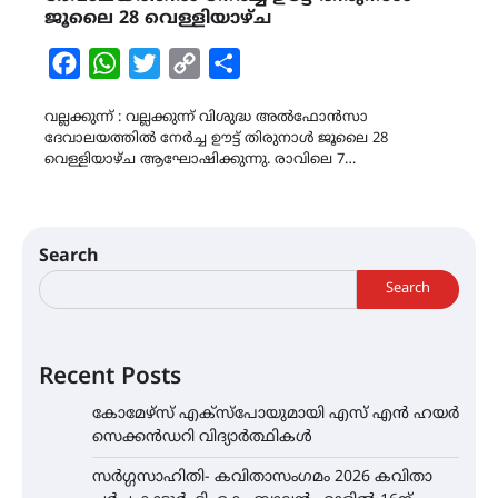
ജൂലൈ 28 വെള്ളിയാഴ്ച
Facebook
WhatsApp
Twitter
Copy
Share
Link
വല്ലക്കുന്ന് : വല്ലക്കുന്ന് വിശുദ്ധ അൽഫോൻസാ
ദേവാലയത്തിൽ നേർച്ച ഊട്ട് തിരുനാൾ ജൂലൈ 28
വെള്ളിയാഴ്ച ആഘോഷിക്കുന്നു. രാവിലെ 7…
Search
Search
Recent Posts
കോമേഴ്സ് എക്സ്പോയുമായി എസ് എൻ ഹയർ
സെക്കൻഡറി വിദ്യാർത്ഥികൾ
സർഗ്ഗസാഹിതി- കവിതാസംഗമം 2026 കവിതാ