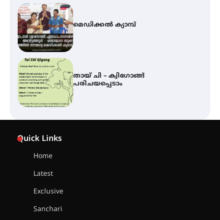
മെഡിക്കൽ ക്യാമ്പ്
തായ് ചി – ക്വിഗോങ്ങ്
പരിചയപ്പെടാം
കോമേഴ്സ് എക്സ്പോയുമായി
എസ് എൻ ഹയർ സെക്കൻഡറി
വിദ്യാർത്ഥികൾ
Quick Links
Home
Latest
സർഗ്ഗസാഹിതി- കവിതാസംഗമം
2026 കവിതാ ചർച്ച കാട്ടൂർ, ടി. കെ.
Exclusive
ബാലൻ ഹാളിൽ 16ന്
Sanchari