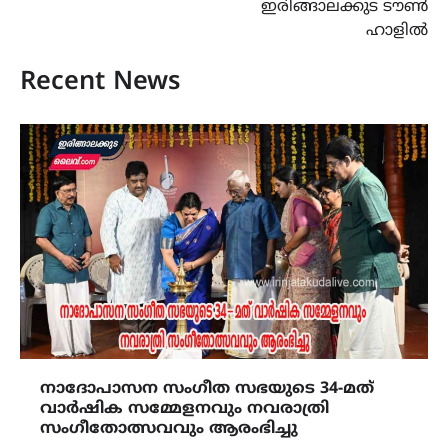
ഇരിങ്ങാലക്കുട ടൗൺ
ഹാളിൽ
Recent News
നാദോപാസന സംഗീത സഭയുടെ 34-മത്
വാർഷിക സമ്മേളനവും നവരാത്രി
സംഗീതോത്സവവും ആരംഭിച്ചു