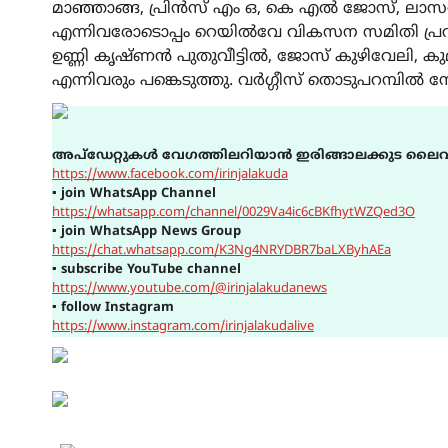
മാഞ്ഞാങ്ങ, പ്രിൻസ് എം ഒ, കെ എൽ ജോസ്, 
എന്നിവരോടൊപ്പം റെയിൽവേ വികസന സമിതി പ
ഉണ്ണി കൃഷ്ണൻ പുതുവീട്ടിൽ, ജോസ് കുഴിവേലി,
എന്നിവരും പങ്കെടുത്തു. വർഗ്ഗീസ് തൊടുപറമ്പിൽ 
അപ്ഡേറ്റുകൾ വേഗത്തിലറിയാൻ ഇരിങ്ങാലക്കുട ലൈവ
https://www.facebook.com/irinjalakuda
▪
join WhatsApp Channel
https://whatsapp.com/channel/0029Va4ic6cBKfhytWZQed3O
▪
join WhatsApp News Group
https://chat.whatsapp.com/K3Ng4NRYDBR7baLXByhAEa
▪
subscribe YouTube channel
https://www.youtube.com/@irinjalakudanews
▪
follow Instagram
https://www.instagram.com/irinjalakudalive