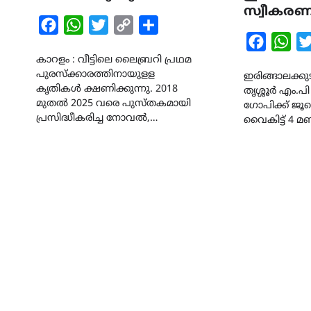
സ്വീകരണ
Facebook
WhatsApp
Twitter
Copy
Share
Faceboo
Wha
Link
കാറളം : വീട്ടിലെ ലൈബ്രറി പ്രഥമ
പുരസ്ക്കാരത്തിനായുളള
ഇരിങ്ങാലക്കുട :
കൃതികൾ ക്ഷണിക്കുന്നു. 2018
തൃശ്ശൂർ എം.
മുതൽ 2025 വരെ പുസ്തകമായി
ഗോപിക്ക് ജൂല
പ്രസിദ്ധീകരിച്ച നോവൽ,…
വൈകിട്ട് 4 മണ