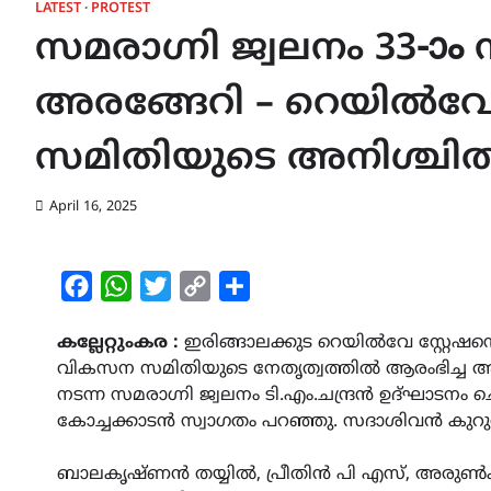
LATEST
PROTEST
സമരാഗ്നി ജ്വലനം 33
അരങ്ങേറി – റെയിൽവേ
സമിതിയുടെ അനിശ്ചിത
April 16, 2025
Facebook
WhatsApp
Twitter
Copy
Share
Link
കല്ലേറ്റുംകര :
ഇരിങ്ങാലക്കുട റെയിൽവേ സ്റ്റേഷന
വികസന സമിതിയുടെ നേതൃത്വത്തിൽ ആരംഭിച്ച 
നടന്ന സമരാഗ്നി ജ്വലനം ടി.എം.ചന്ദ്രൻ ഉദ്ഘാടനം
കോച്ചക്കാടൻ സ്വാഗതം പറഞ്ഞു. സദാശിവൻ കുറ
ബാലകൃഷ്ണൻ തയ്യിൽ, പ്രീതിൻ പി എസ്, അരുൺക