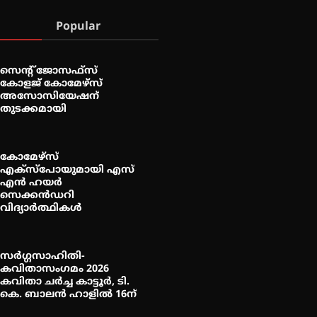
Popular
സെന്റ് ജോസഫ്സ്
കോളജ് കോമേഴ്‌സ്
അസോസിയേഷന്
തുടക്കമായി
കോമേഴ്സ്
എക്സ്പോയുമായി എസ്
എൻ ഹയർ
സെക്കൻഡറി
വിദ്യാർത്ഥികൾ
സർഗ്ഗസാഹിതി-
കവിതാസംഗമം 2026
കവിതാ ചർച്ച കാട്ടൂർ, ടി.
കെ. ബാലൻ ഹാളിൽ 16ന്