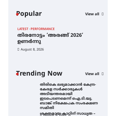
നിന്ന് ഇംഗ്ളീഷ്
സാഹിത്യത്തിൽ ഡോക്ടറേറ്റ്
നേടിയ എൻ. ആര്യ
Popular
View all
August 7, 2026
ട്യുണീഷ്യൻ ചിത്രം ” ദി
വോയിസ് ഓഫ് ഹിന്ദ് റജബ് ”
LATEST
PERFORMANCE
EXC
ഇരിങ്ങാലക്കുട ഫിലിം
തിരനോട്ടം ‘അരങ്ങ് 2026’
ഐ.
സൊസൈറ്റി ആഗസ്റ്റ് 7
വെള്ളിയാഴ്ച സ്‌ക്രീൻ
ഉണർന്നു
നി
ചെയ്യുന്നു
കും
തി
August 8, 2026
August 6, 2026
ക
അ
തിരനോട്ടം ‘അരങ്ങ് 2026’
ഉണർന്നു
ഇട
Trending Now
ബാ
August 8, 2026
View all
ഐ.ടി.യു. ബാങ്കിലെ
സ
നിക്ഷേപകർക്ക് പണം
തിരികെ ലഭ്യമാക്കാൻ കേന്ദ്ര-
Au
കേരള സർക്കാരുകൾ
അടിയന്തരമായി
ഇടപെടണമെന്ന് ഐ.ടി.യു.
ബാങ്ക് നിക്ഷേപക സംരക്ഷണ
സമിതി
ശക്തമായ കാറ്റിന് സാധ്യത –
August 8, 2026