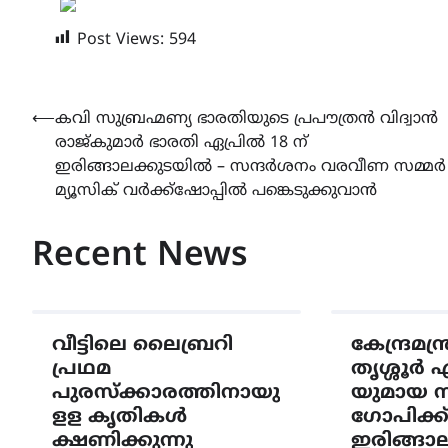
Post Views:
594
Post
⟵
കവി സുബ്രഹ്മണ്യ ഭാരതിയുടെ പ്രപൗത്രൻ വിദ്വാൻ
രാജ്കുമാർ ഭാരതി ഏപ്രിൽ 18 ന്
navigation
ഇരിങ്ങാലക്കുടയിൽ – സന്ദർശനം വരവീണ സമ്മർ
മ്യൂസിക് വർക്ക്ഷോപ്പിൽ പങ്കെടുക്കുവാൻ
Recent News
വീട്ടിലെ ലൈബ്രറി
കേന്ദ്രമന്
പ്രഥമ
തൃശ്ശൂർ 
പുരസ്ക്കാരത്തിനായു
യുമായ 
ളള കൃതികൾ
ഗോപിക്ക
ക്ഷണിക്കുന്നു
ഇരിങ്ങാ