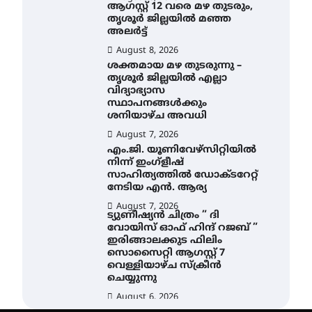
ആഗസ്റ്റ് 12 വരെ മഴ തുടരും,
തൃശൂർ ജില്ലയിൽ മഞ്ഞ
അലർട്ട്
August 8, 2026
ശക്തമായ മഴ തുടരുന്നു –
തൃശൂർ ജില്ലയിൽ എല്ലാ
വിദ്യാഭ്യാസ
സ്ഥാപനങ്ങൾക്കും
ശനിയാഴ്ച അവധി
August 7, 2026
എം.ജി. യൂണിവേഴ്‌സിറ്റിയിൽ
നിന്ന് ഇംഗ്ളീഷ്
സാഹിത്യത്തിൽ ഡോക്ടറേറ്റ്
നേടിയ എൻ. ആര്യ
August 7, 2026
ട്യുണീഷ്യൻ ചിത്രം ” ദി
വോയിസ് ഓഫ് ഹിന്ദ് റജബ് ”
ഇരിങ്ങാലക്കുട ഫിലിം
സൊസൈറ്റി ആഗസ്റ്റ് 7
വെള്ളിയാഴ്ച സ്‌ക്രീൻ
ചെയ്യുന്നു
August 6, 2026