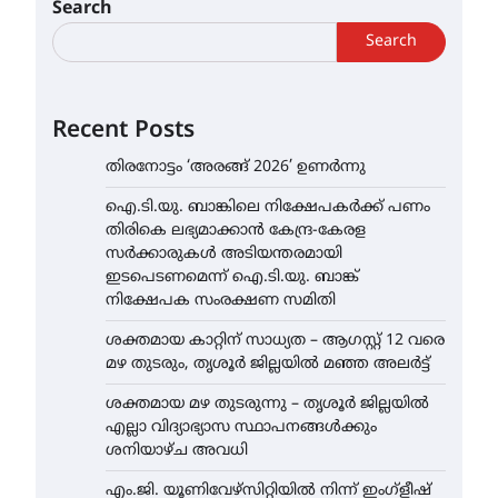
Search
Search
Recent Posts
തിരനോട്ടം ‘അരങ്ങ് 2026’ ഉണർന്നു
ഐ.ടി.യു. ബാങ്കിലെ നിക്ഷേപകർക്ക് പണം
തിരികെ ലഭ്യമാക്കാൻ കേന്ദ്ര-കേരള
സർക്കാരുകൾ അടിയന്തരമായി
ഇടപെടണമെന്ന് ഐ.ടി.യു. ബാങ്ക്
നിക്ഷേപക സംരക്ഷണ സമിതി
ശക്തമായ കാറ്റിന് സാധ്യത – ആഗസ്റ്റ് 12 വരെ
മഴ തുടരും, തൃശൂർ ജില്ലയിൽ മഞ്ഞ അലർട്ട്
ശക്തമായ മഴ തുടരുന്നു – തൃശൂർ ജില്ലയിൽ
എല്ലാ വിദ്യാഭ്യാസ സ്ഥാപനങ്ങൾക്കും
ശനിയാഴ്ച അവധി
എം.ജി. യൂണിവേഴ്‌സിറ്റിയിൽ നിന്ന് ഇംഗ്ളീഷ്