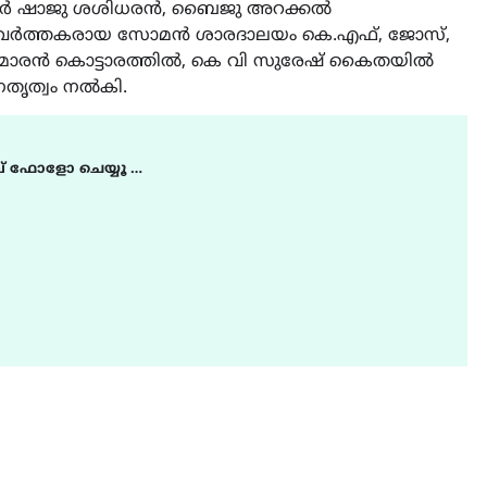
ലാസർ ഷാജു ശശിധരൻ, ബൈജു അറക്കൽ
്രവർത്തകരായ സോമൻ ശാരദാലയം കെ.എഫ്, ജോസ്,
 കുമാരൻ കൊട്ടാരത്തിൽ, കെ വി സുരേഷ് കൈതയിൽ
നേതൃത്വം നൽകി.
് ഫോളോ ചെയ്യൂ …