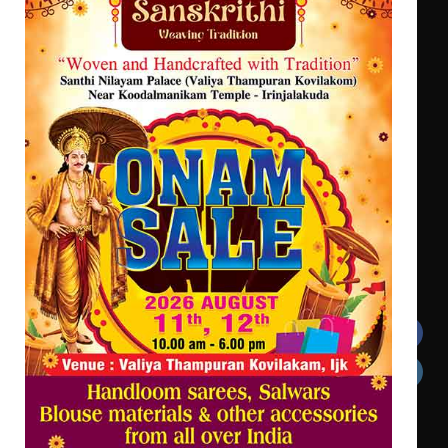
ഡോക്ടറേറ്റ് നേടിയ എൻ. ആര്യ
ട്യുണീഷ്യൻ ചിത്രം ” ദി വോയിസ്
ഓഫ് ഹിന്ദ് റജബ് ” ഇരിങ്ങാലക്കുട
ഫിലിം സൊസൈറ്റി ആഗസ്റ്റ് 7
വെള്ളിയാഴ്ച സ്‌ക്രീൻ ചെയ്യുന്നു
Get In Touch
Twitter
Facebook
LinkedIn
Instagram
YouTube