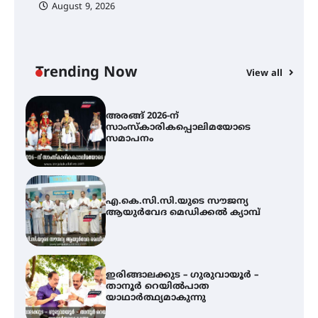
August 9, 2026
അരങ്ങ് 2026-ന്
സാംസ്കാരികപ്പൊലിമയോടെ
സമാപനം
Trending Now
View all
എ.കെ.സി.സി.യുടെ സൗജന്യ
ആയുർവേദ മെഡിക്കൽ ക്യാമ്പ്
ഇരിങ്ങാലക്കുട – ഗുരുവായൂർ –
താനൂർ റെയിൽപാത
യാഥാർത്ഥ്യമാകുന്നു
തിരനോട്ടം ‘അരങ്ങ് 2026’ ഉണർന്നു