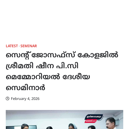
LATEST
SEMINAR
സെൻ്റ് ജോസഫ്സ് കോളജിൽ
ശ്രീമതി ഷീന പി.സി
മെമ്മോറിയൽ ദേശീയ
സെമിനാർ
February 4, 2026