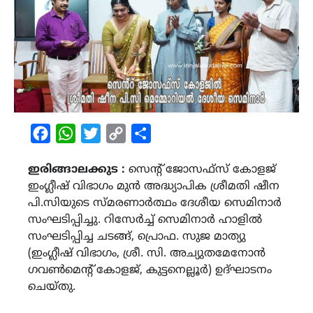
Facebook
WhatsApp
Twitter
Copy
Share
Link
ഇരിങ്ങാലക്കുട :
സെൻ്റ് ജോസഫ്സ് കോളജ്
ഇംഗ്ലീഷ് വിഭാഗം മുൻ അദ്ധ്യാപിക ശ്രീമതി ഷീന
പി.സിയുടെ സ്മരണാർത്ഥം ദേശീയ സെമിനാർ
സംഘടിപ്പിച്ചു. റിസേർച്ച് സെമിനാർ ഹാളിൽ
സംഘടിപ്പിച്ച ചടങ്ങ്, പ്രൊഫ. സുജ മാത്യു
(ഇംഗ്ലീഷ് വിഭാഗം, ശ്രീ. സി. അച്യുതമേനോൻ
ഗവൺമെൻ്റ് കോളജ്, കുട്ടനെല്ലൂർ) ഉദ്ഘാടനം
ചെയ്തു.