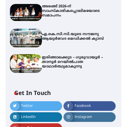
അരങ്ങ് 2026-ന്
സാംസ്കാരികപ്പൊലിമയോടെ
സമാപനം
എ.കെ.സി.സി.യുടെ സൗജന്യ
ആയുർവേദ മെഡിക്കൽ ക്യാമ്പ്
ഇരിങ്ങാലക്കുട – ഗുരുവായൂർ –
താനൂർ റെയിൽപാത
യാഥാർത്ഥ്യമാകുന്നു
അരങ്ങ് 2026-ന്
സാംസ്കാരികപ്പൊലിമയോടെ
സമാപനം
Get In Touch
Twitter
Facebook
എ.കെ.സി.സി.യുടെ സൗജന്യ
ആയുർവേദ മെഡിക്കൽ ക്യാമ്പ്
LinkedIn
Instagram