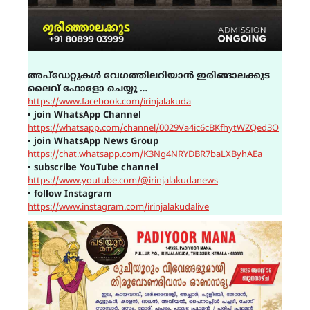
അപ്ഡേറ്റുകൾ വേഗത്തിലറിയാൻ ഇരിങ്ങാലക്കുട
ലൈവ് ഫോളോ ചെയ്യൂ …
https://www.facebook.com/irinjalakuda
▪
join WhatsApp Channel
https://whatsapp.com/channel/0029Va4ic6cBKfhytWZQed3O
▪
join WhatsApp News Group
https://chat.whatsapp.com/K3Ng4NRYDBR7baLXByhAEa
▪
subscribe YouTube channel
https://www.youtube.com/@irinjalakudanews
▪
follow Instagram
https://www.instagram.com/irinjalakudalive