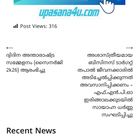
Post Views:
316
Post
⟵
⟶
ദ്വിദിന അന്താരാഷ്ട്ര
അശാസ്ത്രീയമായ
navigation
സമ്മേളനം (സൈനർജി
ബിസിനസ് ടാർഗറ്റ്
2k26) ആരംഭിച്ചു
തപാൽ ജീവനക്കാരിൽ
അടിച്ചേൽപ്പിക്കുന്നത്
അവസാനിപ്പിക്കണം –
എഫ്.എൻ.പി.ഓ
ഇരിങ്ങാലക്കുടയിൽ
സായാഹ്ന ധർണ്ണ
സംഘടിപ്പിച്ചു
Recent News