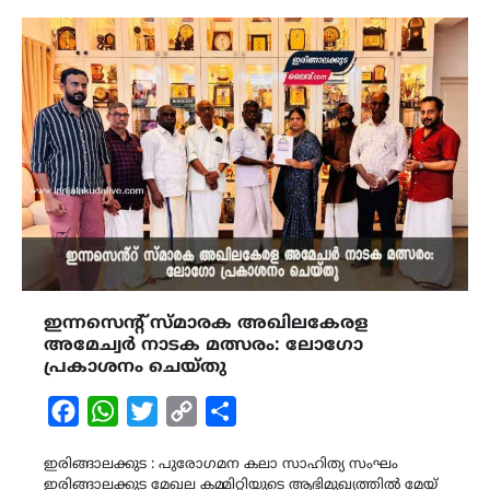
ഇന്നസെൻ്റ് സ്മാരക അഖിലകേരള
അമേച്വർ നാടക മത്സരം: ലോഗോ
പ്രകാശനം ചെയ്തു
Facebook
WhatsApp
Twitter
Copy
Share
Link
ഇരിങ്ങാലക്കുട : പുരോഗമന കലാ സാഹിത്യ സംഘം
ഇരിങ്ങാലക്കുട മേഖല കമ്മിറ്റിയുടെ ആഭിമുഖ്യത്തിൽ മേയ്