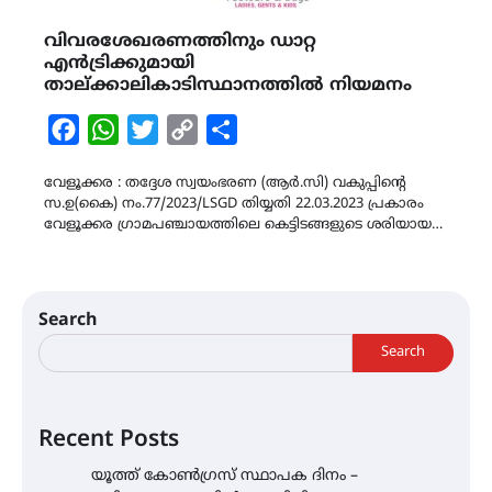
വിവരശേഖരണത്തിനും ഡാറ്റ
എന്‍ട്രിക്കുമായി
താല്ക്കാലികാടിസ്ഥാനത്തില്‍ നിയമനം
Facebook
WhatsApp
Twitter
Copy
Share
Link
വേളൂക്കര : തദ്ദേശ സ്വയംഭരണ (ആര്‍.സി) വകുപ്പിന്‍റെ
സ.ഉ(കൈ) നം.77/2023/LSGD തിയ്യതി 22.03.2023 പ്രകാരം
വേളൂക്കര ഗ്രാമപഞ്ചായത്തിലെ കെട്ടിടങ്ങളുടെ ശരിയായ…
Search
Search
Recent Posts
യൂത്ത് കോൺഗ്രസ്‌ സ്ഥാപക ദിനം –