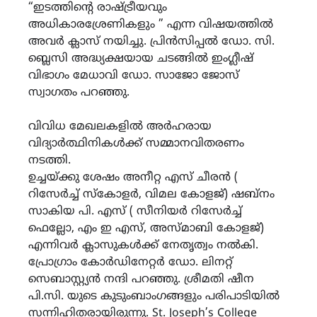
“ഇടത്തിൻ്റെ രാഷ്ട്രീയവും
അധികാരശ്രേണികളും ” എന്ന വിഷയത്തിൽ
അവർ ക്ലാസ് നയിച്ചു. പ്രിൻസിപ്പൽ ഡോ. സി.
ബ്ലെസി അദ്ധ്യക്ഷയായ ചടങ്ങിൽ ഇംഗ്ലീഷ്
വിഭാഗം മേധാവി ഡോ. സാജോ ജോസ്
സ്വാഗതം പറഞ്ഞു.
വിവിധ മേഖലകളിൽ അർഹരായ
വിദ്യാർത്ഥിനികൾക്ക് സമ്മാനവിതരണം
നടത്തി.
ഉച്ചയ്ക്കു ശേഷം അനീറ്റ എസ് ചീരൻ (
റിസേർച്ച് സ്കോളർ, വിമല കോളജ്) ഷബ്നം
സാകിയ പി. എസ് ( സീനിയർ റിസേർച്ച്
ഫെല്ലോ, എം ഇ എസ്, അസ്മാബി കോളജ്)
എന്നിവർ ക്ലാസുകൾക്ക് നേതൃത്വം നൽകി.
പ്രോഗ്രാം കോർഡിനേറ്റർ ഡോ. ലിനറ്റ്
സെബാസ്റ്റ്യൻ നന്ദി പറഞ്ഞു. ശ്രീമതി ഷീന
പി.സി. യുടെ കുടുംബാംഗങ്ങളും പരിപാടിയിൽ
സന്നിഹിതരായിരുന്നു. St. Joseph’s College