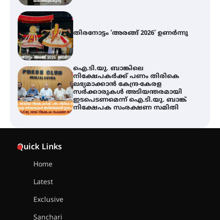
ഐ.ടി.യു. ബാങ്കിലെ
നിക്ഷേപകർക്ക് പണം തിരികെ
ലഭ്യമാക്കാൻ കേന്ദ്ര-കേരള
സർക്കാരുകൾ അടിയന്തരമായി
ഇടപെടണമെന്ന് ഐ.ടി.യു. ബാങ്ക്
നിക്ഷേപക സംരക്ഷണ സമിതി
യൂത്ത് കോൺഗ്രസ്‌ സ്ഥാപക ദിനം
– ഇരിങ്ങാലക്കുടയിൽ
ലഹരിവിരുദ്ധ പ്രതിജ്ഞയെടുത്ത്
യൂത്ത് കോൺഗ്രസ്
അരങ്ങ് 2026-ന്
സാംസ്കാരികപ്പൊലിമയോടെ
Quick Links
സമാപനം
Home
Latest
എ.കെ.സി.സി.യുടെ സൗജന്യ
Exclusive
ആയുർവേദ മെഡിക്കൽ ക്യാമ്പ്
Sanchari