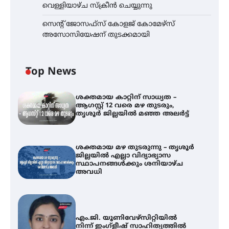
വെള്ളിയാഴ്ച സ്‌ക്രീൻ ചെയ്യുന്നു
സെന്റ് ജോസഫ്സ് കോളജ് കോമേഴ്‌സ്
അസോസിയേഷന് തുടക്കമായി
Top News
ശക്തമായ കാറ്റിന് സാധ്യത –
ആഗസ്റ്റ് 12 വരെ മഴ തുടരും,
തൃശൂർ ജില്ലയിൽ മഞ്ഞ അലർട്ട്
ശക്തമായ മഴ തുടരുന്നു – തൃശൂർ
ജില്ലയിൽ എല്ലാ വിദ്യാഭ്യാസ
സ്ഥാപനങ്ങൾക്കും ശനിയാഴ്ച
അവധി
എം.ജി. യൂണിവേഴ്‌സിറ്റിയിൽ
നിന്ന് ഇംഗ്ളീഷ് സാഹിത്യത്തിൽ