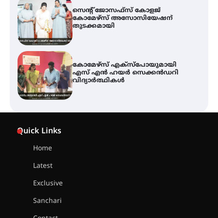
കോമേഴ്സ് എക്സ്പോയുമായി
എസ് എൻ ഹയർ സെക്കൻഡറി
വിദ്യാർത്ഥികൾ
ശക്തമായ കാറ്റിന് സാധ്യത –
ആഗസ്റ്റ് 12 വരെ മഴ തുടരും,
തൃശൂർ ജില്ലയിൽ മഞ്ഞ അലർട്ട്
ശക്തമായ മഴ തുടരുന്നു – തൃശൂർ
ജില്ലയിൽ എല്ലാ വിദ്യാഭ്യാസ
Quick Links
സ്ഥാപനങ്ങൾക്കും ശനിയാഴ്ച
അവധി
Home
Latest
എം.ജി. യൂണിവേഴ്‌സിറ്റിയിൽ നിന്ന്
ഇംഗ്ളീഷ് സാഹിത്യത്തിൽ
Exclusive
ഡോക്ടറേറ്റ് നേടിയ എൻ. ആര്യ
Sanchari