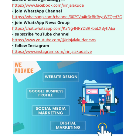
ലൈവ് ഫോളോ ചെയ്യൂ …
https://www.facebook.com/irinjalakuda
▪
join WhatsApp Channel
https://whatsapp.com/channel/0029Va4ic6cBKfhytWZQed3O
▪
join WhatsApp News Group
https://chat.whatsapp.com/K3Ng4NRYDBR7baLXByhAEa
▪
subscribe YouTube channel
https://www.youtube.com/@irinjalakudanews
▪
follow Instagram
https://www.instagram.com/irinjalakudalive