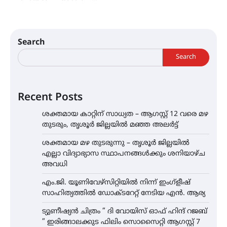
Search
Search
Recent Posts
ശക്തമായ കാറ്റിന് സാധ്യത – ആഗസ്റ്റ് 12 വരെ മഴ
തുടരും, തൃശൂർ ജില്ലയിൽ മഞ്ഞ അലർട്ട്
ശക്തമായ മഴ തുടരുന്നു – തൃശൂർ ജില്ലയിൽ
എല്ലാ വിദ്യാഭ്യാസ സ്ഥാപനങ്ങൾക്കും ശനിയാഴ്ച
അവധി
എം.ജി. യൂണിവേഴ്‌സിറ്റിയിൽ നിന്ന് ഇംഗ്ളീഷ്
സാഹിത്യത്തിൽ ഡോക്ടറേറ്റ് നേടിയ എൻ. ആര്യ
ട്യുണീഷ്യൻ ചിത്രം ” ദി വോയിസ് ഓഫ് ഹിന്ദ് റജബ്
” ഇരിങ്ങാലക്കുട ഫിലിം സൊസൈറ്റി ആഗസ്റ്റ് 7