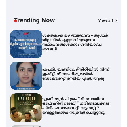
ശക്തമായ മഴ തുടരുന്നു – തൃശൂർ
ജില്ലയിൽ എല്ലാ വിദ്യാഭ്യാസ
സ്ഥാപനങ്ങൾക്കും ശനിയാഴ്ച
അവധി
Trending Now
View all
എം.ജി. യൂണിവേഴ്‌സിറ്റിയിൽ നിന്ന്
ഇംഗ്ളീഷ് സാഹിത്യത്തിൽ
ഡോക്ടറേറ്റ് നേടിയ എൻ. ആര്യ
ട്യുണീഷ്യൻ ചിത്രം ” ദി വോയിസ്
ഓഫ് ഹിന്ദ് റജബ് ” ഇരിങ്ങാലക്കുട
ഫിലിം സൊസൈറ്റി ആഗസ്റ്റ് 7
വെള്ളിയാഴ്ച സ്‌ക്രീൻ ചെയ്യുന്നു
സെന്റ് ജോസഫ്സ് കോളജ്
കോമേഴ്‌സ് അസോസിയേഷന്
തുടക്കമായി