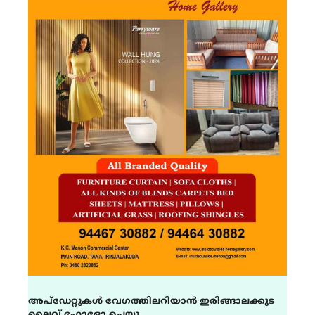
അപ്ഡേറ്റുകൾ വേഗത്തിലറിയാൻ ഇരിങ്ങാലക്കുട