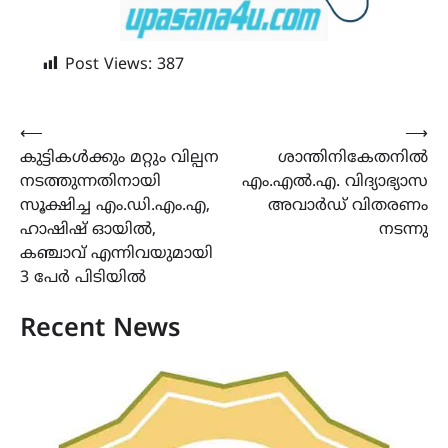
Post Views:
387
Post
⟵
⟶
കുട്ടികൾക്കും മറ്റും വില്പന
ശാന്തിനികേതനിൽ
navigation
നടത്തുന്നതിനായി
എം.എൽ.എ. വിദ്യാഭ്യാസ
സൂക്ഷിച്ച എം.ഡി.എം.എ,
അവാർഡ് വിതരണം
ഹാഷിഷ് ഓയിൽ,
നടന്നു
കഞ്ചാവ് എന്നിവയുമായി
3 പേർ പിടിയിൽ
Recent News