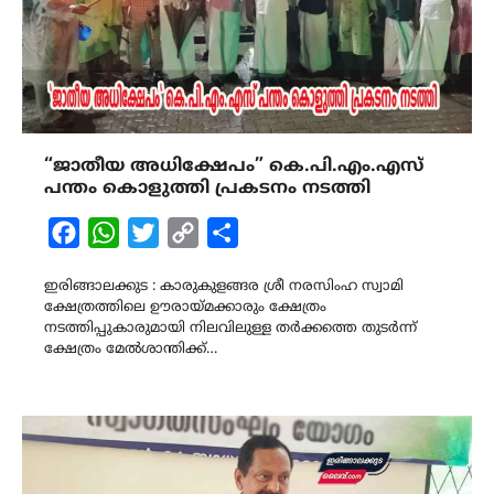
“ജാതീയ അധിക്ഷേപം” കെ.പി.എം.എസ്
പന്തം കൊളുത്തി പ്രകടനം നടത്തി
Facebook
WhatsApp
Twitter
Copy
Share
Link
ഇരിങ്ങാലക്കുട : കാരുകുളങ്ങര ശ്രീ നരസിംഹ സ്വാമി
ക്ഷേത്രത്തിലെ ഊരായ്മക്കാരും ക്ഷേത്രം
നടത്തിപ്പുകാരുമായി നിലവിലുള്ള തർക്കത്തെ തുടർന്ന്
ക്ഷേത്രം മേൽശാന്തിക്ക്…