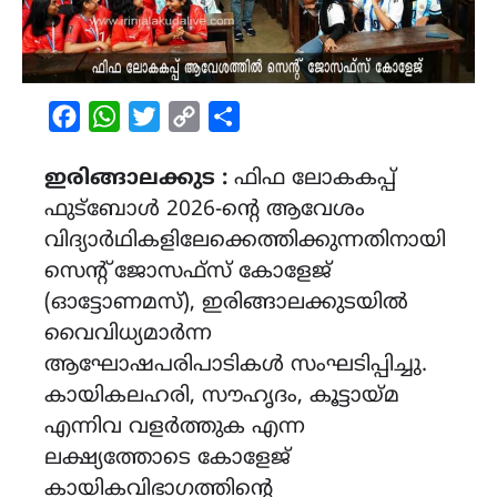
Facebook
WhatsApp
Twitter
Copy
Share
Link
ഇരിങ്ങാലക്കുട :
ഫിഫ ലോകകപ്പ്
ഫുട്ബോൾ 2026-ന്റെ ആവേശം
വിദ്യാർഥികളിലേക്കെത്തിക്കുന്നതിനായി
സെന്റ് ജോസഫ്സ് കോളേജ്
(ഓട്ടോണമസ്), ഇരിങ്ങാലക്കുടയിൽ
വൈവിധ്യമാർന്ന
ആഘോഷപരിപാടികൾ സംഘടിപ്പിച്ചു.
കായികലഹരി, സൗഹൃദം, കൂട്ടായ്മ
എന്നിവ വളർത്തുക എന്ന
ലക്ഷ്യത്തോടെ കോളേജ്
കായികവിഭാഗത്തിന്റെ