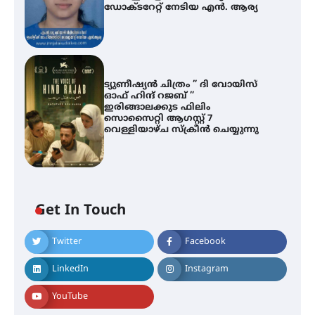
ഡോക്ടറേറ്റ് നേടിയ എൻ. ആര്യ
ട്യുണീഷ്യൻ ചിത്രം ” ദി വോയിസ്
ഓഫ് ഹിന്ദ് റജബ് ”
ഇരിങ്ങാലക്കുട ഫിലിം
സൊസൈറ്റി ആഗസ്റ്റ് 7
വെള്ളിയാഴ്ച സ്‌ക്രീൻ ചെയ്യുന്നു
ശക്തമായ മഴ തുടരുന്നു – തൃശൂർ
ജില്ലയിൽ എല്ലാ വിദ്യാഭ്യാസ
സ്ഥാപനങ്ങൾക്കും ശനിയാഴ്ച
അവധി
Get In Touch
Twitter
Facebook
എം.ജി. യൂണിവേഴ്‌സിറ്റിയിൽ നിന്ന്
ഇംഗ്ളീഷ് സാഹിത്യത്തിൽ
LinkedIn
Instagram
ഡോക്ടറേറ്റ് നേടിയ എൻ. ആര്യ
YouTube