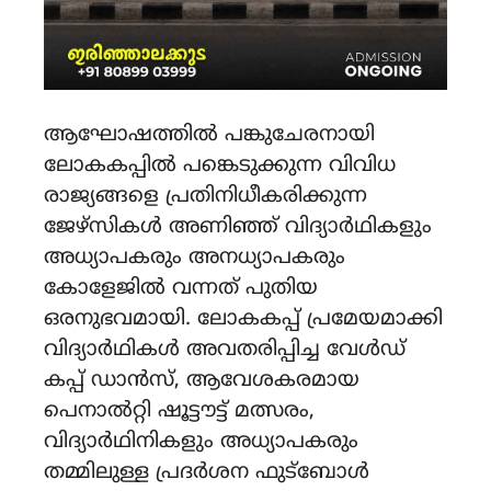
ആഘോഷത്തിൽ പങ്കുചേരനായി
ലോകകപ്പിൽ പങ്കെടുക്കുന്ന വിവിധ
രാജ്യങ്ങളെ പ്രതിനിധീകരിക്കുന്ന
ജേഴ്സികൾ അണിഞ്ഞ് വിദ്യാർഥികളും
അധ്യാപകരും അനധ്യാപകരും
കോളേജില്‍ വന്നത് പുതിയ
ഒരനുഭവമായി. ലോകകപ്പ് പ്രമേയമാക്കി
വിദ്യാർഥികൾ അവതരിപ്പിച്ച വേൾഡ്
കപ്പ് ഡാൻസ്, ആവേശകരമായ
പെനാൽറ്റി ഷൂട്ടൗട്ട് മത്സരം,
വിദ്യാർഥിനികളും അധ്യാപകരും
തമ്മിലുള്ള പ്രദർശന ഫുട്ബോൾ