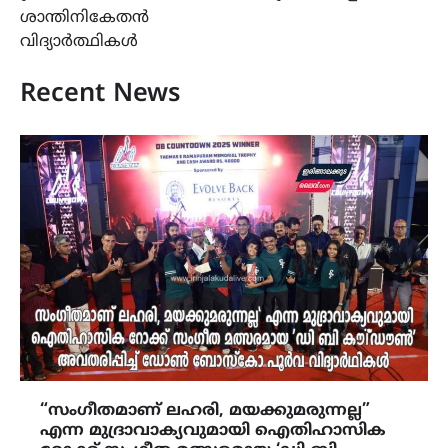
ശാന്തിനികേതൻ
വിദ്യാർത്ഥികൾ
Recent News
“സംഗീതമാണ് ലഹരി, മയക്കുമരുന്നല്ല”
എന്ന മുദ്രാവാക്യവുമായി ഐതിഹാസിക