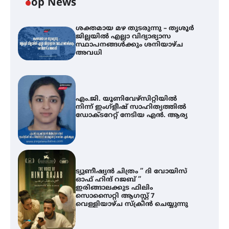
Top News
ശക്തമായ മഴ തുടരുന്നു – തൃശൂർ
ജില്ലയിൽ എല്ലാ വിദ്യാഭ്യാസ
സ്ഥാപനങ്ങൾക്കും ശനിയാഴ്ച
അവധി
എം.ജി. യൂണിവേഴ്‌സിറ്റിയിൽ
നിന്ന് ഇംഗ്ളീഷ് സാഹിത്യത്തിൽ
ഡോക്ടറേറ്റ് നേടിയ എൻ. ആര്യ
ട്യുണീഷ്യൻ ചിത്രം ” ദി വോയിസ്
ഓഫ് ഹിന്ദ് റജബ് ”
ഇരിങ്ങാലക്കുട ഫിലിം
സൊസൈറ്റി ആഗസ്റ്റ് 7
വെള്ളിയാഴ്ച സ്‌ക്രീൻ ചെയ്യുന്നു