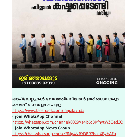
അപ്ഡേറ്റുകൾ വേഗത്തിലറിയാൻ ഇരിങ്ങാലക്കുട
ലൈവ് ഫോളോ ചെയ്യൂ …
https://www.facebook.com/irinjalakuda
▪
join WhatsApp Channel
https://whatsapp.com/channel/0029Va4ic6cBKfhytWZQed3O
▪
join WhatsApp News Group
https://chat.whatsapp.com/K3Ng4NRYDBR7baLXByhAEa