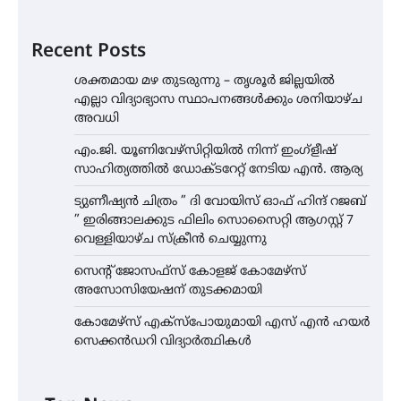
Recent Posts
ശക്തമായ മഴ തുടരുന്നു – തൃശൂർ ജില്ലയിൽ
എല്ലാ വിദ്യാഭ്യാസ സ്ഥാപനങ്ങൾക്കും ശനിയാഴ്ച
അവധി
എം.ജി. യൂണിവേഴ്‌സിറ്റിയിൽ നിന്ന് ഇംഗ്ളീഷ്
സാഹിത്യത്തിൽ ഡോക്ടറേറ്റ് നേടിയ എൻ. ആര്യ
ട്യുണീഷ്യൻ ചിത്രം ” ദി വോയിസ് ഓഫ് ഹിന്ദ് റജബ്
” ഇരിങ്ങാലക്കുട ഫിലിം സൊസൈറ്റി ആഗസ്റ്റ് 7
വെള്ളിയാഴ്ച സ്‌ക്രീൻ ചെയ്യുന്നു
സെന്റ് ജോസഫ്സ് കോളജ് കോമേഴ്‌സ്
അസോസിയേഷന് തുടക്കമായി
കോമേഴ്സ് എക്സ്പോയുമായി എസ് എൻ ഹയർ
സെക്കൻഡറി വിദ്യാർത്ഥികൾ