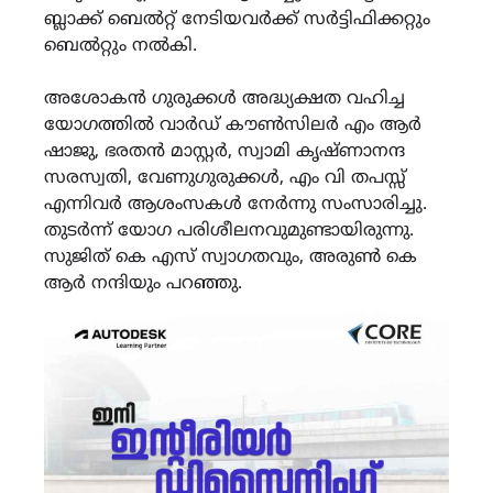
ബ്ലാക്ക് ബെൽറ്റ് നേടിയവർക്ക് സർട്ടിഫിക്കറ്റും
ബെൽറ്റും നൽകി.
അശോകൻ ഗുരുക്കൾ അദ്ധ്യക്ഷത വഹിച്ച
യോഗത്തിൽ വാർഡ് കൗൺസിലർ എം ആർ
ഷാജു, ഭരതൻ മാസ്റ്റർ, സ്വാമി കൃഷ്ണാനന്ദ
സരസ്വതി, വേണുഗുരുക്കൾ, എം വി തപസ്സ്
എന്നിവർ ആശംസകൾ നേർന്നു സംസാരിച്ചു.
തുടർന്ന് യോഗ പരിശീലനവുമുണ്ടായിരുന്നു.
സുജിത് കെ എസ് സ്വാഗതവും, അരുൺ കെ
ആർ നന്ദിയും പറഞ്ഞു.