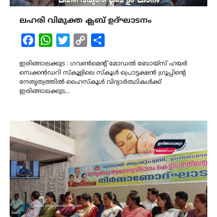
ലഹരി വിമുക്ത ക്ലബ്‌ ഉദ്ഘാടനം
Facebook
WhatsApp
Twitter
Copy
Share
Link
ഇരിങ്ങാലക്കുട : ഗവൺമെന്റ് മോഡൽ ബോയ്സ് ഹയർ
സെക്കൻഡറി സ്കൂളിലെ സ്കൂൾ പ്രൊട്ടക്ഷൻ ഗ്രൂപ്പിന്റെ
നേതൃത്വത്തിൽ ഹൈസ്കൂൾ വിദ്യാർത്ഥികൾക്ക്
ഇരിങ്ങാലക്കുട…