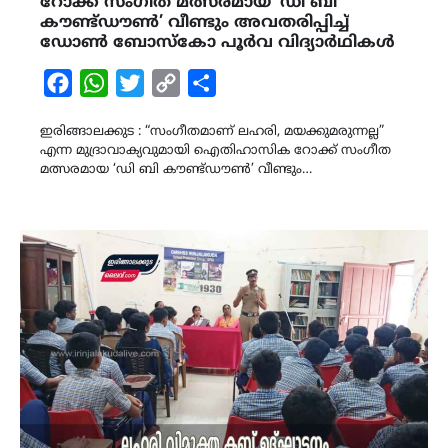
റോക്ക് സംഗീത മത്സരമായ ‘ഡി ബി
കൗണ്ട്ഡൗൺ’ വീണ്ടും അവതരിപ്പിച്ച്
ഡോൺ ബോസ്‌കോ പൂർവ വിദ്യാർഥികൾ
Facebook
WhatsApp
Twitter
Copy
Share
Link
ഇരിങ്ങാലക്കുട : “സംഗീതമാണ് ലഹരി, മയക്കുമരുന്നല്ല”
എന്ന മുദ്രാവാക്യവുമായി ഐതിഹാസിക റോക്ക് സംഗീത
മത്സരമായ ‘ഡി ബി കൗണ്ട്ഡൗൺ’ വീണ്ടും…