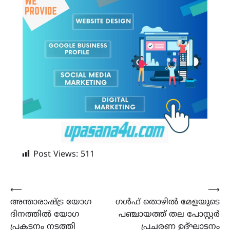
Post Views:
511
Post
⟵
⟶
അന്താരാഷ്ട്ര യോഗ
ഗൾഫ് തൊഴിൽ മേളയുടെ
navigation
ദിനത്തിൽ യോഗ
പഞ്ചായത്ത് തല പോസ്റ്റർ
പ്രകടനം നടത്തി
പ്രചരണ ഉദ്‌ഘാടനം