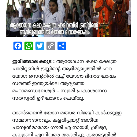
Facebook
WhatsApp
Twitter
Copy
Share
Link
ഇരിങ്ങാലക്കുട :
ആയോധന കലാ ക്ഷേത്ര
ചാരിറ്റബ്ൾ ട്രസ്റ്റിന്റെ ആഭിമുഖ്യത്തിൽ ഹഠ
യോഗ സെന്ററിൽ വച്ച് യോഗാ ദിനാഘോഷം
സൗത്ത് ഇന്ത്യയിലെ ആദ്യത്തെ
മഹാമണ്ഡലേശ്വർ – സ്വാമി പ്രകാശാനന്ദ
സരസ്വതി ഉദ്ഘാടനം ചെയ്തു.
ഓൺലൈൻ യോഗ മത്സര വിജയി കൾക്കുള്ള
സമ്മാനദാനവും, കളരിപ്പയറ്റ് ദേശീയ
ചാമ്പ്യൻമാരായ ഗൗരി എ നായർ, ശ്രീഭദ്ര,
കല്യാണി എന്നിവരെ ആദരിച്ചു. കരാട്ടെയിൽ