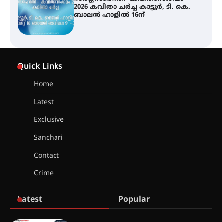
ജില്ലയിൽ എല്ലാ വിദ്യാഭ്യാസ
സ്ഥാപനങ്ങൾക്കും ശനിയാഴ്ച
അവധി
എം.ജി. യൂണിവേഴ്‌സിറ്റിയിൽ നിന്ന്
ഇംഗ്ളീഷ് സാഹിത്യത്തിൽ
Quick Links
ഡോക്ടറേറ്റ് നേടിയ എൻ. ആര്യ
Home
Latest
ട്യുണീഷ്യൻ ചിത്രം ” ദി വോയിസ്
ഓഫ് ഹിന്ദ് റജബ് ” ഇരിങ്ങാലക്കുട
Exclusive
ഫിലിം സൊസൈറ്റി ആഗസ്റ്റ് 7
വെള്ളിയാഴ്ച സ്‌ക്രീൻ ചെയ്യുന്നു
Sanchari
Contact
സെന്റ് ജോസഫ്സ് കോളജ്
Crime
കോമേഴ്‌സ് അസോസിയേഷന്
തുടക്കമായി
Latest
Popular
കോമേഴ്സ് എക്സ്പോയുമായി