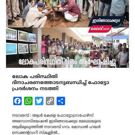
ലോക പരിസ്ഥിതി
ദിനാചരണത്തോടനുബന്ധിച്ച് ഫോട്ടോ
പ്രദർശനം നടത്തി
Facebook
WhatsApp
Twitter
Copy
Share
Link
നടവരമ്പ് : ആൾ കേരള ഫോട്ടോഗ്രാഫേഴ്സ്
അസോസിയേഷൻ ഇരിങ്ങാലക്കുട മേഖലയുടെ
ആഭിമുഖ്യത്തിൽ നടവരമ്പ് ഗവ. മോഡൽ ഹയർ
സെക്കൻ്റഡറി സ്കൂളിൽ…