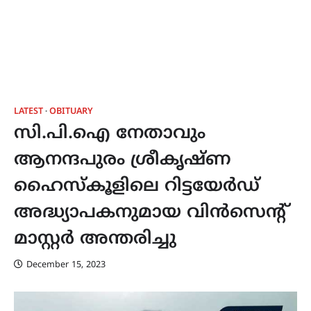
LATEST
OBITUARY
സി.പി.ഐ നേതാവും
ആനന്ദപുരം ശ്രീകൃഷ്ണ
ഹൈസ്‌കൂളിലെ റിട്ടയേർഡ്
അദ്ധ്യാപകനുമായ വിൻസെന്റ്
മാസ്റ്റർ അന്തരിച്ചു
December 15, 2023