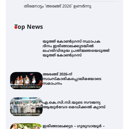
തിരനോട്ടം ‘അരങ്ങ് 2026’ ഉണർന്നു
Top News
യൂത്ത് കോൺഗ്രസ്‌ സ്ഥാപക
ദിനം ഇരിങ്ങാലക്കുടയിൽ
ലഹരിവിരുദ്ധ പ്രതിജ്ഞയെടുത്ത്
യൂത്ത് കോൺഗ്രസ്
അരങ്ങ് 2026-ന്
സാംസ്കാരികപ്പൊലിമയോടെ
സമാപനം
അരങ്ങ് 2026-ന്
എ.കെ.സി.സി.യുടെ സൗജന്യ
സാംസ്കാരികപ്പൊലിമയോടെ
ആയുർവേദ മെഡിക്കൽ ക്യാമ്പ്
സമാപനം
ഇരിങ്ങാലക്കുട – ഗുരുവായൂർ –