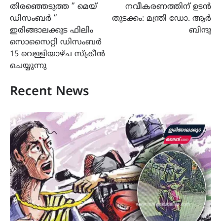
തിരഞ്ഞെടുത്ത ” മെയ്
നവീകരണത്തിന് ഉടൻ
ഡിസംബർ ”
തുടക്കം: മന്ത്രി ഡോ. ആർ
ഇരിങ്ങാലക്കുട ഫിലിം
ബിന്ദു
സൊസൈറ്റി ഡിസംബർ
15 വെള്ളിയാഴ്ച സ്ക്രീൻ
ചെയ്യുന്നു
Recent News