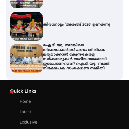
തിരനോട്ടം ‘അരങ്ങ് 2026’ ഉണർന്നു
ഐ.ടി.യു. ബാങ്കിലെ
നിക്ഷേപകർക്ക് പണം തിരികെ
ലഭ്യമാക്കാൻ കേന്ദ്ര-കേരള
സർക്കാരുകൾ അടിയന്തരമായി
ഇടപെടണമെന്ന് ഐ.ടി.യു. ബാങ്ക്
നിക്ഷേപക സംരക്ഷണ സമിതി
യൂത്ത് കോൺഗ്രസ്‌ സ്ഥാപക ദിനം
ഇരിങ്ങാലക്കുടയിൽ ലഹരിവിരുദ്ധ
പ്രതിജ്ഞയെടുത്ത് യൂത്ത്
കോൺഗ്രസ്
Quick Links
Home
അരങ്ങ് 2026-ന്
സാംസ്കാരികപ്പൊലിമയോടെ
സമാപനം
Latest
Exclusive