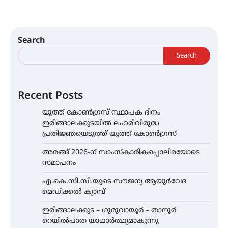
Search
Search
Recent Posts
യൂത്ത് കോൺഗ്രസ്‌ സ്ഥാപക ദിനം
ഇരിങ്ങാലക്കുടയിൽ ലഹരിവിരുദ്ധ
പ്രതിജ്ഞയെടുത്ത് യൂത്ത് കോൺഗ്രസ്
അരങ്ങ് 2026-ന് സാംസ്കാരികപ്പൊലിമയോടെ
സമാപനം
എ.കെ.സി.സി.യുടെ സൗജന്യ ആയുർവേദ
മെഡിക്കൽ ക്യാമ്പ്
ഇരിങ്ങാലക്കുട – ഗുരുവായൂർ – താനൂർ
റെയിൽപാത യാഥാർത്ഥ്യമാകുന്നു