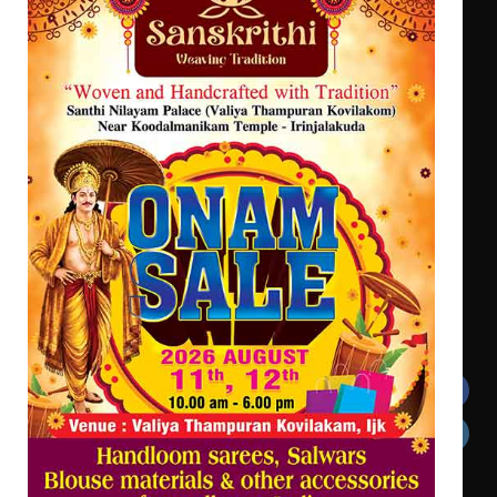
ഇംഗ്ളീഷ് സാഹിത്യത്തിൽ
ഡോക്ടറേറ്റ് നേടിയ എൻ. ആര്യ
ട്യുണീഷ്യൻ ചിത്രം ” ദി വോയിസ്
ഓഫ് ഹിന്ദ് റജബ് ” ഇരിങ്ങാലക്കുട
ഫിലിം സൊസൈറ്റി ആഗസ്റ്റ് 7
വെള്ളിയാഴ്ച സ്‌ക്രീൻ ചെയ്യുന്നു
Get In Touch
Twitter
Facebook
LinkedIn
Instagram
YouTube