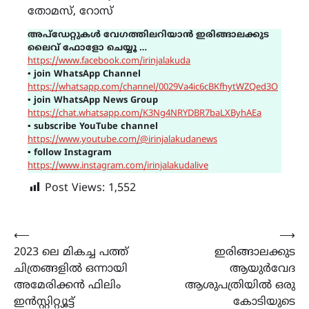
തോമസ്, റോസ്
അപ്ഡേറ്റുകൾ വേഗത്തിലറിയാൻ ഇരിങ്ങാലക്കുട
ലൈവ് ഫോളോ ചെയ്യൂ …
https://www.facebook.com/irinjalakuda
▪
join WhatsApp Channel
https://whatsapp.com/channel/0029Va4ic6cBKfhytWZQed3O
▪
join WhatsApp News Group
https://chat.whatsapp.com/K3Ng4NRYDBR7baLXByhAEa
▪
subscribe YouTube channel
https://www.youtube.com/@irinjalakudanews
▪
follow Instagram
https://www.instagram.com/irinjalakudalive
Post Views:
1,552
Post
⟵
⟶
2023 ലെ മികച്ച പത്ത്
ഇരിങ്ങാലക്കുട
navigation
ചിത്രങ്ങളിൽ ഒന്നായി
ആയുർവേദ
അമേരിക്കൻ ഫിലിം
ആശുപത്രിയിൽ ഒരു
ഇൻസ്റ്റിറ്റ്യൂട്ട്
കോടിയുടെ