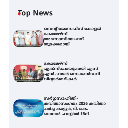
Top News
സെന്റ് ജോസഫ്സ് കോളജ്
കോമേഴ്‌സ്
അസോസിയേഷന്
തുടക്കമായി
കോമേഴ്സ്
എക്സ്പോയുമായി എസ്
എൻ ഹയർ സെക്കൻഡറി
വിദ്യാർത്ഥികൾ
സർഗ്ഗസാഹിതി-
കവിതാസംഗമം 2026 കവിതാ
ചർച്ച കാട്ടൂർ, ടി. കെ.
ബാലൻ ഹാളിൽ 16ന്