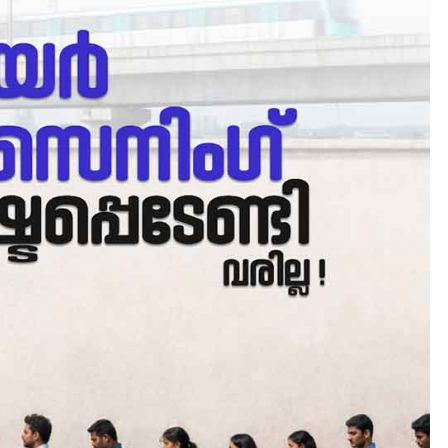
CLIMATE
LATEST
ഇടത്തരം മഴയ്ക്കും കാറ്റിനു
സാധ്യത ഇരിങ്ങാലക്കുടയി
4.4 മില്ലി മീറ്റർ മഴ ലഭിച്ചു
August 6, 2026