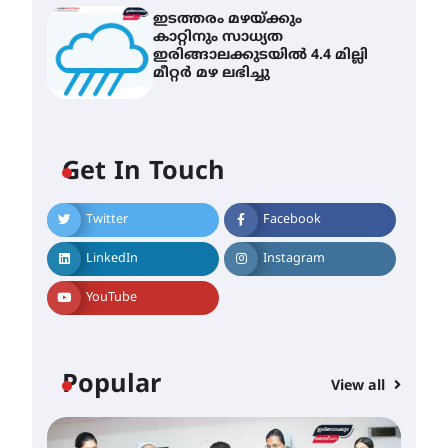
ഇടത്തരം മഴയ്ക്കും
കാറ്റിനും സാധ്യത
ഇരിങ്ങാലക്കുടയിൽ 4.4 മില്ലി
മീറ്റർ മഴ ലഭിച്ചു
കോമേഴ്സ്
എക്സ്പോയുമായി എസ്
എൻ ഹയർ സെക്കൻഡറി
വിദ്യാർത്ഥികൾ
Get In Touch
August 6, 2026
സർഗ്ഗസാഹിതി-
Twitter
Facebook
കവിതാസംഗമം 2026 കവിതാ
ചർച്ച കാട്ടൂർ, ടി. കെ. ബാലൻ
LinkedIn
Instagram
ഹാളിൽ 16ന്
YouTube
August 6, 2026
ഇടത്തരം മഴയ്ക്കും കാറ്റിനും
സാധ്യത ഇരിങ്ങാലക്കുടയിൽ
4.4 മില്ലി മീറ്റർ മഴ ലഭിച്ചു
Popular
View all
August 6, 2026
ഐ.ഐ.ടി മദ്രാസ്സിൽ നിന്നും