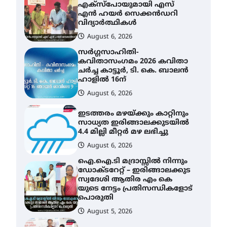
കവിതാസംഗമം 2026 കവിതാ
ചർച്ച കാട്ടൂർ, ടി. കെ. ബാലൻ
ഹാളിൽ 16ന്
August 6, 2026
ഇടത്തരം മഴയ്ക്കും കാറ്റിനും
സാധ്യത ഇരിങ്ങാലക്കുടയിൽ
4.4 മില്ലി മീറ്റർ മഴ ലഭിച്ചു
August 6, 2026
ഐ.ഐ.ടി മദ്രാസ്സിൽ നിന്നും
ഡോക്ടറേറ്റ് – ഇരിങ്ങാലക്കുട
സ്വദേശി ആതിര എം കെ
യുടെ നേട്ടം പ്രതിസന്ധികളോട്
പൊരുതി
August 5, 2026
മെഡിക്കൽ ക്യാമ്പ്
August 5, 2026
സെന്റ് ജോസഫ്സ് കോളജ്