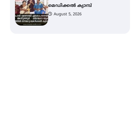
കോമേഴ്‌സ്
അസോസിയേഷന്
തുടക്കമായി
August 6, 2026
കോമേഴ്സ്
എക്സ്പോയുമായി എസ്
എൻ ഹയർ സെക്കൻഡറി
വിദ്യാർത്ഥികൾ
August 6, 2026
സർഗ്ഗസാഹിതി-
കവിതാസംഗമം 2026 കവിതാ
ചർച്ച കാട്ടൂർ, ടി. കെ. ബാലൻ
ഹാളിൽ 16ന്
August 6, 2026
ഇടത്തരം മഴയ്ക്കും കാറ്റിനും
സാധ്യത ഇരിങ്ങാലക്കുടയിൽ
4.4 മില്ലി മീറ്റർ മഴ ലഭിച്ചു
August 6, 2026
ഐ.ഐ.ടി മദ്രാസ്സിൽ നിന്നും