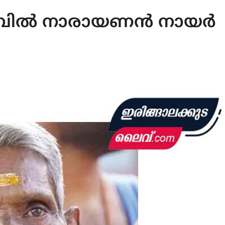
റമ്പിൽ നാരായണൻ നായർ