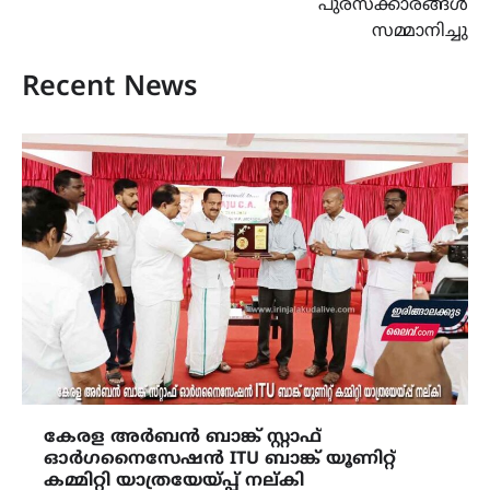
പുരസ്ക്കാരങ്ങൾ
സമ്മാനിച്ചു
Recent News
കേരള അർബൻ ബാങ്ക് സ്റ്റാഫ്
ഓർഗനൈസേഷൻ ITU ബാങ്ക് യൂണിറ്റ്
കമ്മിറ്റി യാത്രയേയ്പ്പ് നല്കി