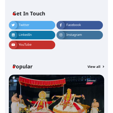
സർക്കാരുകൾ അടിയന്തരമായി
ഇടപെടണമെന്ന് ഐ.ടി.യു. ബാങ്ക്
നിക്ഷേപക സംരക്ഷണ സമിതി
Get In Touch
ശക്തമായ കാറ്റിന് സാധ്യത –
Twitter
Facebook
ആഗസ്റ്റ് 12 വരെ മഴ തുടരും,
തൃശൂർ ജില്ലയിൽ മഞ്ഞ അലർട്ട്
LinkedIn
Instagram
YouTube
ശക്തമായ മഴ തുടരുന്നു – തൃശൂർ
ജില്ലയിൽ എല്ലാ വിദ്യാഭ്യാസ
സ്ഥാപനങ്ങൾക്കും ശനിയാഴ്ച
അവധി
Popular
View all
എം.ജി. യൂണിവേഴ്‌സിറ്റിയിൽ നിന്ന്
ഇംഗ്ളീഷ് സാഹിത്യത്തിൽ
ഡോക്ടറേറ്റ് നേടിയ എൻ. ആര്യ
ട്യുണീഷ്യൻ ചിത്രം ” ദി വോയിസ്
ഓഫ് ഹിന്ദ് റജബ് ” ഇരിങ്ങാലക്കുട