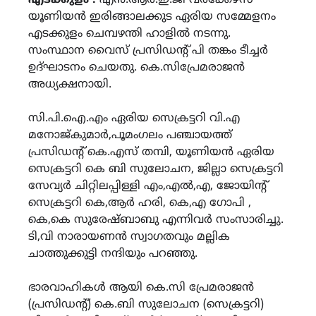
യൂണിയൻ ഇരിങ്ങാലക്കുട ഏരിയ സമ്മേളനം
എടക്കുളം ചെമ്പഴന്തി ഹാളിൽ നടന്നു.
സംസ്ഥാന വൈസ് പ്രസിഡന്റ് പി തങ്കം ടീച്ചർ
ഉദ്ഘാടനം ചെയതു. കെ.സിപ്രേമരാജൻ
അധ്യക്ഷനായി.
സി.പി.ഐ.എം ഏരിയ സെക്രട്ടറി വി.എ
മനോജ്കുമാർ,പൂമംഗലം പഞ്ചായത്ത്
പ്രസിഡന്റ് കെ.എസ് തമ്പി, യൂണിയൻ ഏരിയ
സെക്രട്ടറി കെ ബി സുലോചന, ജില്ലാ സെക്രട്ടറി
സേവ്യർ ചിറ്റിലപ്പിള്ളി എം,എൽ,എ, ജോയിന്റ്
സെക്രട്ടറി കെ,ആർ ഹരി, കെ,എ ഗോപി ,
കെ,കെ സുരേഷ്ബാബു എന്നിവർ സംസാരിച്ചു.
ടി,വി നാരായണൻ സ്വാഗതവും മല്ലിക
ചാത്തുക്കുട്ടി നന്ദിയും പറഞ്ഞു.
ഭാരവാഹികൾ ആയി കെ.സി പ്രേമരാജൻ
(പ്രസിഡന്റ്) കെ.ബി സുലോചന (സെക്രട്ടറി)