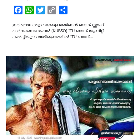
Facebook
WhatsApp
Twitter
Copy
Share
Link
ഇരിങ്ങാലക്കുട : കേരള അർബൻ ബാങ്ക് സ്റ്റാഫ്
ഓർഗനൈസേഷൻ (KUBSO) ITU ബാങ്ക് യൂണിറ്റ്
കമ്മിറ്റിയുടെ അഭിമുഖ്യത്തിൽ ITU ബാങ്ക്…