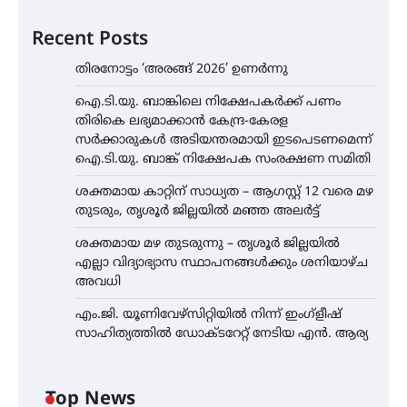
Recent Posts
തിരനോട്ടം ‘അരങ്ങ് 2026’ ഉണർന്നു
ഐ.ടി.യു. ബാങ്കിലെ നിക്ഷേപകർക്ക് പണം
തിരികെ ലഭ്യമാക്കാൻ കേന്ദ്ര-കേരള
സർക്കാരുകൾ അടിയന്തരമായി ഇടപെടണമെന്ന്
ഐ.ടി.യു. ബാങ്ക് നിക്ഷേപക സംരക്ഷണ സമിതി
ശക്തമായ കാറ്റിന് സാധ്യത – ആഗസ്റ്റ് 12 വരെ മഴ
തുടരും, തൃശൂർ ജില്ലയിൽ മഞ്ഞ അലർട്ട്
ശക്തമായ മഴ തുടരുന്നു – തൃശൂർ ജില്ലയിൽ
എല്ലാ വിദ്യാഭ്യാസ സ്ഥാപനങ്ങൾക്കും ശനിയാഴ്ച
അവധി
എം.ജി. യൂണിവേഴ്‌സിറ്റിയിൽ നിന്ന് ഇംഗ്ളീഷ്
സാഹിത്യത്തിൽ ഡോക്ടറേറ്റ് നേടിയ എൻ. ആര്യ
Top News