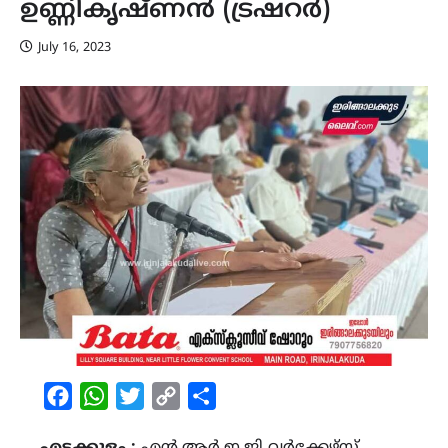
ഉണ്ണികൃഷ്ണൻ (ട്രഷറർ)
July 16, 2023
Facebook
WhatsApp
Twitter
Copy
Share
Link
എടക്കുളം :
എൻ.ആർ.ഇ.ജി വർക്കേഴ്സ്