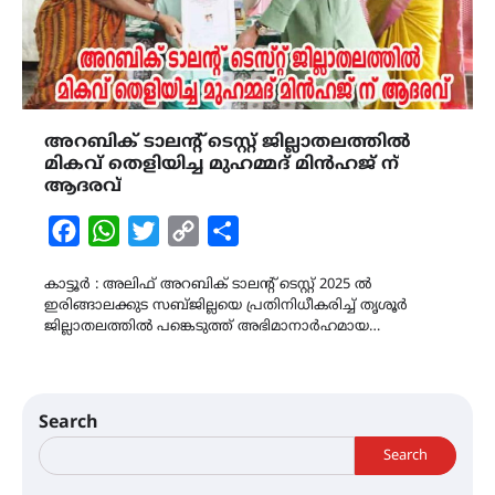
അറബിക് ടാലന്റ് ടെസ്റ്റ് ജില്ലാതലത്തിൽ
മികവ് തെളിയിച്ച മുഹമ്മദ് മിൻഹജ് ന്
ആദരവ്
Facebook
WhatsApp
Twitter
Copy
Share
Link
കാട്ടൂർ : അലിഫ് അറബിക് ടാലന്റ് ടെസ്റ്റ് 2025 ൽ
ഇരിങ്ങാലക്കുട സബ്‌ജില്ലയെ പ്രതിനിധീകരിച്ച് തൃശൂർ
ജില്ലാതലത്തിൽ പങ്കെടുത്ത് അഭിമാനാർഹമായ…
Search
Search