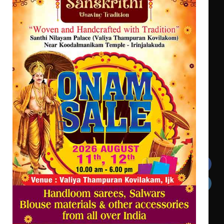
ഫിലിം സൊസൈറ്റി ആഗസ്റ്റ് 7
വെള്ളിയാഴ്ച സ്‌ക്രീൻ ചെയ്യുന്നു
സർഗ്ഗസാഹിതി- കവിതാസംഗമം 2026
കവിതാ ചർച്ച കാട്ടൂർ, ടി. കെ.
ബാലൻ ഹാളിൽ 16ന്
ഇടത്തരം മഴയ്ക്കും കാറ്റിനും
സാധ്യത ഇരിങ്ങാലക്കുടയിൽ 4.4
മില്ലി മീറ്റർ മഴ ലഭിച്ചു
Get In Touch
Twitter
Facebook
LinkedIn
Instagram
YouTube