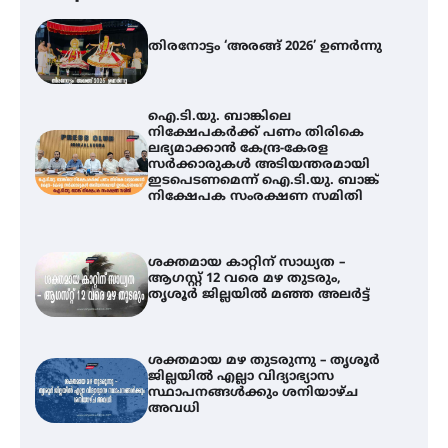
തിരനോട്ടം ‘അരങ്ങ് 2026’ ഉണർന്നു
ഐ.ടി.യു. ബാങ്കിലെ
നിക്ഷേപകർക്ക് പണം തിരികെ
ലഭ്യമാക്കാൻ കേന്ദ്ര-കേരള
സർക്കാരുകൾ അടിയന്തരമായി
ഇടപെടണമെന്ന് ഐ.ടി.യു. ബാങ്ക്
നിക്ഷേപക സംരക്ഷണ സമിതി
ശക്തമായ കാറ്റിന് സാധ്യത –
ആഗസ്റ്റ് 12 വരെ മഴ തുടരും,
തൃശൂർ ജില്ലയിൽ മഞ്ഞ അലർട്ട്
ശക്തമായ മഴ തുടരുന്നു – തൃശൂർ
ജില്ലയിൽ എല്ലാ വിദ്യാഭ്യാസ
സ്ഥാപനങ്ങൾക്കും ശനിയാഴ്ച
ഐ.ടി.യു. ബാങ്കിലെ
അവധി
നിക്ഷേപകർക്ക് പണം തിരികെ
ലഭ്യമാക്കാൻ കേന്ദ്ര-കേരള