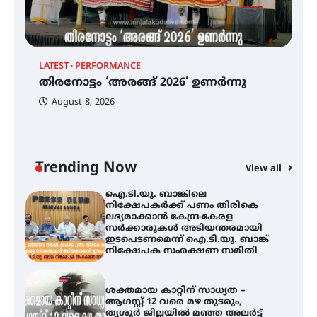
ഫിലിം സൊസൈറ്റി ആഗസ്റ്റ് 7
വെള്ളിയാഴ്ച സ്‌ക്രീൻ ചെയ്യുന്നു
LATEST
PERFORMANCE
EX
തിരനോട്ടം ‘അരങ്ങ് 2026’ ഉണർന്നു
തിരനോട്ടം ‘അരങ്ങ് 2026’ ഉണർന്നു
ഐ
പ
August 8, 2026
ി
ക
ഇ
ഐ.ടി.യു. ബാങ്കിലെ
ന
നിക്ഷേപകർക്ക് പണം തിരികെ
ലഭ്യമാക്കാൻ കേന്ദ്ര-കേരള
സർക്കാരുകൾ അടിയന്തരമായി
Trending Now
View all
ഇടപെടണമെന്ന് ഐ.ടി.യു. ബാങ്ക്
നിക്ഷേപക സംരക്ഷണ സമിതി
ശക്തമായ കാറ്റിന് സാധ്യത –
ആഗസ്റ്റ് 12 വരെ മഴ തുടരും,
തൃശൂർ ജില്ലയിൽ മഞ്ഞ അലർട്ട്
ശക്തമായ മഴ തുടരുന്നു – തൃശൂർ
ജില്ലയിൽ എല്ലാ വിദ്യാഭ്യാസ