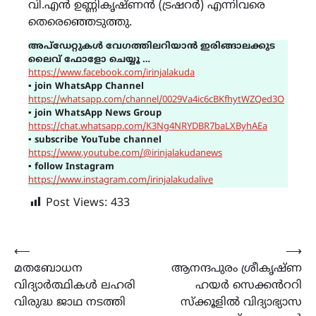
വി.എൻ ഉണ്ണികൃഷ്ണൻ (ട്രഷറർ) എന്നിവരെ
തെരെഞ്ഞെടുത്തു.
അപ്ഡേറ്റുകൾ വേഗത്തിലറിയാൻ ഇരിങ്ങാലക്കുട
ലൈവ് ഫോളോ ചെയ്യൂ …
https://www.facebook.com/irinjalakuda
▪
join WhatsApp Channel
https://whatsapp.com/channel/0029Va4ic6cBKfhytWZQed3O
▪
join WhatsApp News Group
https://chat.whatsapp.com/K3Ng4NRYDBR7baLXByhAEa
▪
subscribe YouTube channel
https://www.youtube.com/@irinjalakudanews
▪
follow Instagram
https://www.instagram.com/irinjalakudalive
Post Views:
433
Post
⟵
⟶
മതബോധന
ആനന്ദപുരം ശ്രീകൃഷ്ണ
navigation
വിദ്യാർത്ഥികൾ ലഹരി
ഹയർ സെക്കൻററി
വിരുദ്ധ ജാഥ നടത്തി
സ്ക്കൂളിൽ വിദ്യാഭ്യാസ