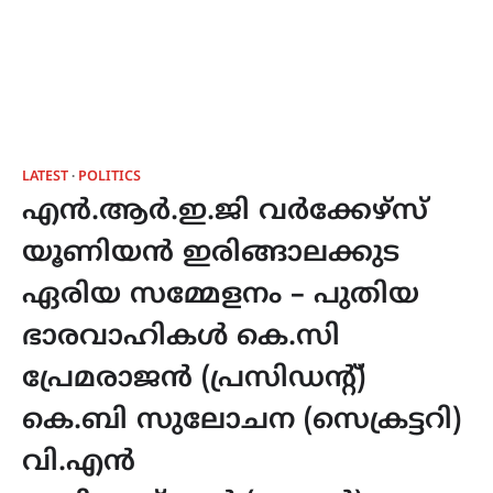
LATEST
POLITICS
എൻ.ആർ.ഇ.ജി വർക്കേഴ്സ്
യൂണിയൻ ഇരിങ്ങാലക്കുട
ഏരിയ സമ്മേളനം – പുതിയ
ഭാരവാഹികൾ കെ.സി
പ്രേമരാജൻ (പ്രസിഡന്റ്)
കെ.ബി സുലോചന (സെക്രട്ടറി)
വി.എൻ