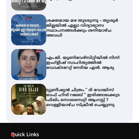
സ്ഥാപനങ്ങൾക്കും ശനിയാഴ്ച
അവധി
എം.ജി. യൂണിവേഴ്‌സിറ്റിയിൽ നിന്ന്
ഇംഗ്ളീഷ് സാഹിത്യത്തിൽ
ഡോക്ടറേറ്റ് നേടിയ എൻ. ആര്യ
ട്യുണീഷ്യൻ ചിത്രം ” ദി വോയിസ്
ഓഫ് ഹിന്ദ് റജബ് ” ഇരിങ്ങാലക്കുട
ഫിലിം സൊസൈറ്റി ആഗസ്റ്റ് 7
വെള്ളിയാഴ്ച സ്‌ക്രീൻ ചെയ്യുന്നു
തിരനോട്ടം ‘അരങ്ങ് 2026’ ഉണർന്നു
ഐ.ടി.യു. ബാങ്കിലെ
നിക്ഷേപകർക്ക് പണം തിരികെ
Quick Links
ലഭ്യമാക്കാൻ കേന്ദ്ര-കേരള