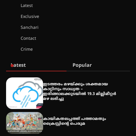
Latest
മെഡിക്കൽ ക്യാമ്പ്
Exclusive
Sanchari
Contact
തായ് ചി – ക്വിഗോങ്ങ്
Crime
പരിചയപ്പെടാം
Latest
Popular
തേലപ്പിളളി പാറേമൽ വറീത്
ഇടത്തരം മഴയ്ക്കും ശക്തമായ
തോമാസ് (69) അന്തരിച്ചു
കാറ്റിനും സാധ്യത –
ഇരിങ്ങാലക്കുടയിൽ 19.3 മില്ലിമീറ്റർ
മഴ ലഭിച്ചു
അരങ്ങ് 2026′ ആഗസ്റ്റ് 8, 9
കായികതലപ്പത്ത് പത്താമതും
തീയതികളിൽ
ക്രൈസ്റ്റിന്റെ പെരുമ