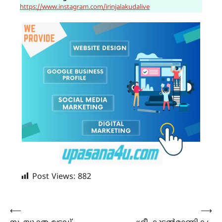
https://www.instagram.com/irinjalakudalive
Post Views:
882
Post
⟵
⟶