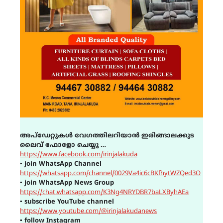
അപ്ഡേറ്റുകൾ വേഗത്തിലറിയാൻ ഇരിങ്ങാലക്കുട
ലൈവ് ഫോളോ ചെയ്യൂ …
https://www.facebook.com/irinjalakuda
▪
join WhatsApp Channel
https://whatsapp.com/channel/0029Va4ic6cBKfhytWZQed3O
▪
join WhatsApp News Group
https://chat.whatsapp.com/K3Ng4NRYDBR7baLXByhAEa
▪
subscribe YouTube channel
https://www.youtube.com/@irinjalakudanews
▪
follow Instagram