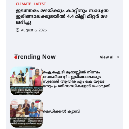
CLIMATE
LATEST
ഇടത്തരം മഴയ്ക്കും കാറ്റിനും സാധ്യത
ഇടത്തരം മഴയ്ക്കും കാറ്റിനും
സാധ്യത ഇരിങ്ങാലക്കുടയിൽ 4.4
ഇരിങ്ങാലക്കുടയിൽ 4.4 മില്ലി മീറ്റർ മഴ
മില്ലി മീറ്റർ മഴ ലഭിച്ചു
ലഭിച്ചു
August 6, 2026
ഐ.ഐ.ടി മദ്രാസ്സിൽ നിന്നും
ഡോക്ടറേറ്റ് – ഇരിങ്ങാലക്കുട
സ്വദേശി ആതിര എം കെ യുടെ
നേട്ടം പ്രതിസന്ധികളോട് പൊരുതി
Trending Now
View all
മെഡിക്കൽ ക്യാമ്പ്
തായ് ചി – ക്വിഗോങ്ങ്
പരിചയപ്പെടാം