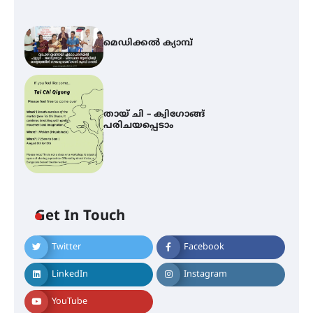
മെഡിക്കൽ ക്യാമ്പ്
തായ് ചി – ക്വിഗോങ്ങ്
പരിചയപ്പെടാം
Get In Touch
Twitter
Facebook
ഐ.ഐ.ടി മദ്രാസ്സിൽ നിന്നും
ഡോക്ടറേറ്റ് – ഇരിങ്ങാലക്കുട
LinkedIn
Instagram
സ്വദേശി ആതിര എം കെ യുടെ
നേട്ടം പ്രതിസന്ധികളോട് പൊരുതി
YouTube