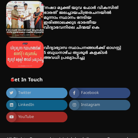
‘നഷാ മുക്ത് യുവ ഫോർ വികസിത്
ഭാരത്’ ജലച്ചായചിത്രരചനയിൽ
മൂന്നാം സ്ഥാനം നേടിയ
ഇരിങ്ങാലക്കുട ഭാരതീയ
വിദ്യാഭവനിലെ ചിന്മയ് കെ
വിദ്യാഭ്യാസ സ്ഥാപനങ്ങള്‍ക്ക് ഓഗസ്റ്റ്
5 ബുധനാഴ്ച തൃശൂർ കളക്ടർ
അവധി പ്രഖ്യാപിച്ചു
Get In Touch
Twitter
Facebook
LinkedIn
Instagram
YouTube