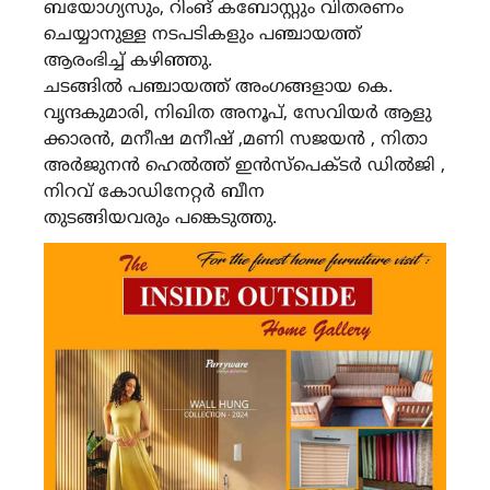
ബയോഗ്യസും, റിംങ് കബോസ്റ്റും വിതരണം
ചെയ്യാനുള്ള നടപടികളും പഞ്ചായത്ത്
ആരംഭിച്ച് കഴിഞ്ഞു.
ചടങ്ങിൽ പഞ്ചായത്ത് അംഗങ്ങളായ കെ.
വൃന്ദകുമാരി, നിഖിത അനൂപ്, സേവിയർ ആളു
ക്കാരൻ, മനീഷ മനീഷ് ,മണി സജയൻ , നിതാ
അർജുനൻ ഹെൽത്ത് ഇൻസ്പെക്ടർ ഡിൽജി ,
നിറവ് കോഡിനേറ്റർ ബീന
തുടങ്ങിയവരും പങ്കെടുത്തു.