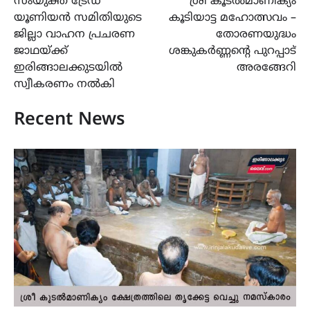
സംയുക്ത ട്രേഡ്
ശ്രീ കൂടൽമാണിക്യം
navigation
യൂണിയൻ സമിതിയുടെ
കൂടിയാട്ട മഹോത്സവം –
ജില്ലാ വാഹന പ്രചരണ
തോരണയുദ്ധം
ജാഥയ്ക്ക്
ശങ്കുകർണ്ണന്‍റെ പുറപ്പാട്
ഇരിങ്ങാലക്കുടയിൽ
അരങ്ങേറി
സ്വീകരണം നൽകി
Recent News