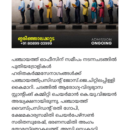
പഞ്ചായത്ത് ഓഫീസിന് സമീപം നടന്നചടങ്ങില്‍
പുതിയട്രോളികള്‍
ഹരിതകര്‍മ്മസേനാഗംങ്ങള്‍ക്ക്
പഞ്ചായത്ത്പ്രസിഡന്റ് ജോസ്.ജെ.ചിറ്റിലപ്പിള്ളി
കൈമാറി. ചടങ്ങില്‍ ആരോഗ്യ-വിദ്യഭ്യാസ
സ്റ്റാന്റിംങ് കമ്മിറ്റി ചെയര്‍മാന്‍ കെ.യു.വിജയന്‍
അദ്ധ്യക്ഷനായിരുന്നു. പഞ്ചായത്ത്
വൈസ്പ്രസിഡന്റ് രതി ഗോപി,
ക്ഷേമകാര്യസമിതി ചെയര്‍പേഴ്‌സണ്‍
സരിതസുരേഷ്, ഭരണസമിതി അംഗം
തോമസ്‌തൊകലത്ത്, അസി.സെക്രട്ടറി