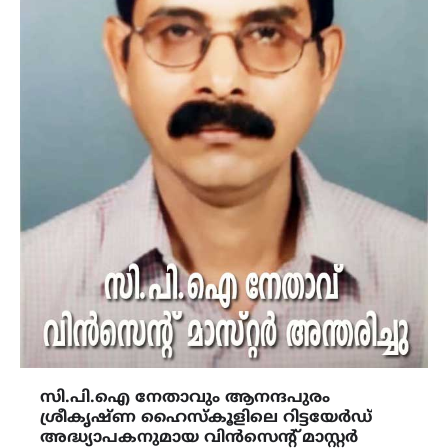
സി.പി.ഐ നേതാവും ആനന്ദപുരം
ശ്രീകൃഷ്ണ ഹൈസ്‌കൂളിലെ റിട്ടയേർഡ്
അദ്ധ്യാപകനുമായ വിൻസെന്റ് മാസ്റ്റർ