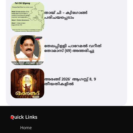
തേലപ്പിളളി പാറേമൽ വറീത്
തോമാസ് (69) അന്തരിച്ചു
അരങ്ങ് 2026′ ആഗസ്റ്റ് 8, 9
തീയതികളിൽ
ഇടത്തരം മഴയ്ക്കും കാറ്റിനും
സാധ്യത ഇരിങ്ങാലക്കുടയിൽ 4.4
മില്ലി മീറ്റർ മഴ ലഭിച്ചു
ഐ.ഐ.ടി മദ്രാസ്സിൽ നിന്നും
ഡോക്ടറേറ്റ് – ഇരിങ്ങാലക്കുട
Quick Links
സ്വദേശി ആതിര എം കെ യുടെ
നേട്ടം പ്രതിസന്ധികളോട് പൊരുതി
Home