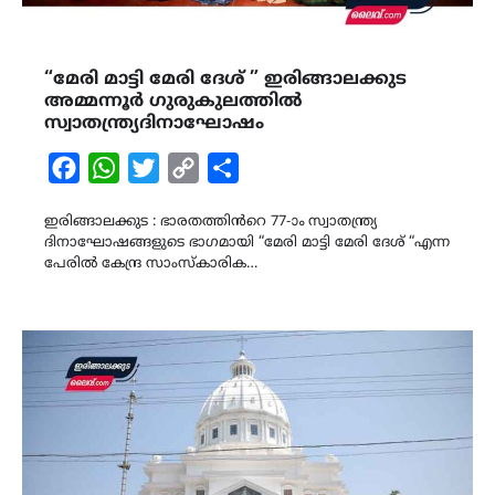
“മേരി മാട്ടി മേരി ദേശ് ” ഇരിങ്ങാലക്കുട
അമ്മന്നൂർ ഗുരുകുലത്തിൽ
സ്വാതന്ത്ര്യദിനാഘോഷം
Facebook
WhatsApp
Twitter
Copy
Share
Link
ഇരിങ്ങാലക്കുട : ഭാരതത്തിൻറെ 77-ാം സ്വാതന്ത്ര്യ
ദിനാഘോഷങ്ങളുടെ ഭാഗമായി “മേരി മാട്ടി മേരി ദേശ് “എന്ന
പേരിൽ കേന്ദ്ര സാംസ്കാരിക…