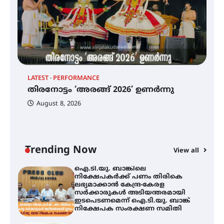
ട്യുണീഷ്യൻ ചിത്രം ” ദി വോയിസ്
ഓഫ് ഹിന്ദ് റജബ് ” ഇരിങ്ങാലക്കുട
ഫിലിം സൊസൈറ്റി ആഗസ്റ്റ് 7
വെള്ളിയാഴ്ച സ്‌ക്രീൻ ചെയ്യുന്നു
തിരനോട്ടം ‘അരങ്ങ് 2026’ ഉണർന്നു
LATEST
PERFORMANCE
EX
തിരനോട്ടം ‘അരങ്ങ് 2026’ ഉണർന്നു
ഐ
പ
August 8, 2026
ി
ക
ഐ.ടി.യു. ബാങ്കിലെ
ഇ
നിക്ഷേപകർക്ക് പണം തിരികെ
ലഭ്യമാക്കാൻ കേന്ദ്ര-കേരള
ന
സർക്കാരുകൾ അടിയന്തരമായി
ഇടപെടണമെന്ന് ഐ.ടി.യു. ബാങ്ക്
Trending Now
View all
നിക്ഷേപക സംരക്ഷണ സമിതി
ശക്തമായ കാറ്റിന് സാധ്യത –
ആഗസ്റ്റ് 12 വരെ മഴ തുടരും,
തൃശൂർ ജില്ലയിൽ മഞ്ഞ അലർട്ട്