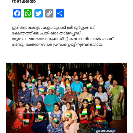
നിറക്കൽ
Facebook
WhatsApp
Twitter
Copy
Share
Link
ഇരിങ്ങാലക്കുട : കളത്തുംപടി ശ്രീ ദുർഗ്ഗാദേവി
ക്ഷേത്രത്തിലെ പ്രതിഷ്ഠാ-താലപ്പൊലി
ആഘോഷത്തോടാനുബന്ധിച്ച് കലവറ നിറക്കൽ ചടങ്ങ്
നടന്നു. ഭക്തജനങ്ങൾ പ്രസാദ ഊട്ടിനുവേണ്ടതായ…