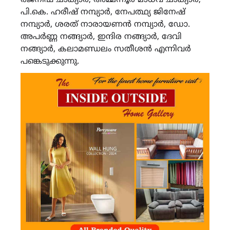
പി.കെ. ഹരീഷ് നമ്പ്യാർ, നേപത്ഥ്യ ജിനേഷ്
നമ്പ്യാർ, ശരത് നാരായണൻ നമ്പ്യാർ, ഡോ.
അപർണ്ണ നങ്ങ്യാർ, ഇന്ദിര നങ്ങ്യാർ, ദേവി
നങ്ങ്യാർ, കലാമണ്ഡലം സതീശൻ എന്നിവർ
പങ്കെടുക്കുന്നു.