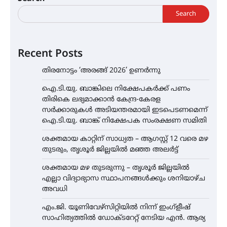
Search
Recent Posts
തിരനോട്ടം ‘അരങ്ങ് 2026’ ഉണർന്നു
ഐ.ടി.യു. ബാങ്കിലെ നിക്ഷേപകർക്ക് പണം
തിരികെ ലഭ്യമാക്കാൻ കേന്ദ്ര-കേരള
സർക്കാരുകൾ അടിയന്തരമായി ഇടപെടണമെന്ന്
ഐ.ടി.യു. ബാങ്ക് നിക്ഷേപക സംരക്ഷണ സമിതി
ശക്തമായ കാറ്റിന് സാധ്യത – ആഗസ്റ്റ് 12 വരെ മഴ
തുടരും, തൃശൂർ ജില്ലയിൽ മഞ്ഞ അലർട്ട്
ശക്തമായ മഴ തുടരുന്നു – തൃശൂർ ജില്ലയിൽ
എല്ലാ വിദ്യാഭ്യാസ സ്ഥാപനങ്ങൾക്കും ശനിയാഴ്ച
അവധി
എം.ജി. യൂണിവേഴ്‌സിറ്റിയിൽ നിന്ന് ഇംഗ്ളീഷ്
സാഹിത്യത്തിൽ ഡോക്ടറേറ്റ് നേടിയ എൻ. ആര്യ