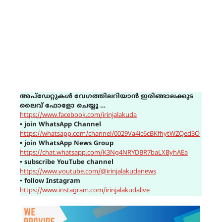
അപ്ഡേറ്റുകൾ വേഗത്തിലറിയാൻ ഇരിങ്ങാലക്കുട
ലൈവ് ഫോളോ ചെയ്യൂ …
https://www.facebook.com/irinjalakuda
▪
join WhatsApp Channel
https://whatsapp.com/channel/0029Va4ic6cBKfhytWZQed3O
▪
join WhatsApp News Group
https://chat.whatsapp.com/K3Ng4NRYDBR7baLXByhAEa
▪
subscribe YouTube channel
https://www.youtube.com/@irinjalakudanews
▪
follow Instagram
https://www.instagram.com/irinjalakudalive