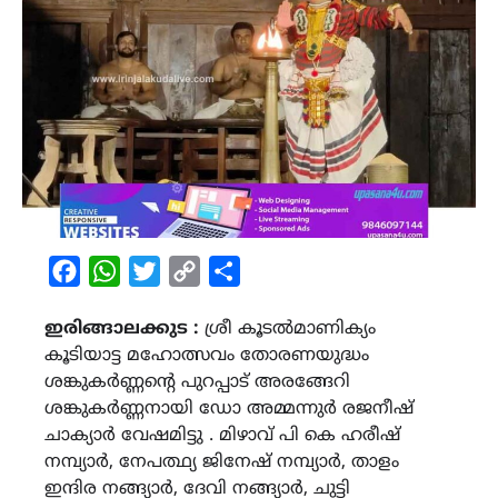
Facebook
WhatsApp
Twitter
Copy
Share
Link
ഇരിങ്ങാലക്കുട :
ശ്രീ കൂടൽമാണിക്യം
കൂടിയാട്ട മഹോത്സവം തോരണയുദ്ധം
ശങ്കുകർണ്ണന്റെ പുറപ്പാട് അരങ്ങേറി
ശങ്കുകർണ്ണനായി ഡോ അമ്മന്നുർ രജനീഷ്
ചാക്യാർ വേഷമിട്ടു . മിഴാവ് പി കെ ഹരീഷ്
നമ്പ്യാർ, നേപത്ഥ്യ ജിനേഷ് നമ്പ്യാർ, താളം
ഇന്ദിര നങ്ങ്യാർ, ദേവി നങ്ങ്യാർ, ചുട്ടി