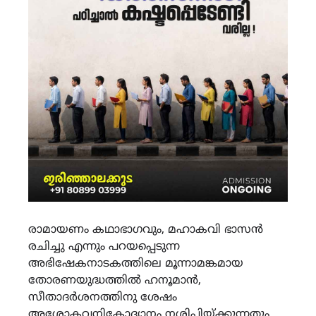
രാമായണം കഥാഭാഗവും, മഹാകവി ഭാസൻ
രചിച്ചു എന്നും പറയപ്പെടുന്ന
അഭിഷേകനാടകത്തിലെ മൂന്നാമങ്കമായ
തോരണയുദ്ധത്തിൽ ഹനൂമാൻ,
സീതാദർശനത്തിനു ശേഷം
അശോകവനികോദ്യാനം നശിപ്പിയ്ക്കുന്നതും,