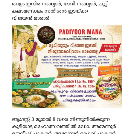
താളം ഇന്ദിര നങ്ങ്യാർ, ദേവി നങ്ങ്യാർ, ചുട്ടി
കലാമണ്ഡലം സതീശൻ ഇടയ്ക്ക
വിജയൻ മാരാർ.
ആഗസ്റ്റ് 3 മുതൽ 8 വരെ നീണ്ടുനിൽക്കുന്ന
കൂടിയാട്ട മഹോത്സവത്തിൽ ഡോ. അമ്മന്നൂർ
രജനീഷ് ചാക്യാർ, അമ്മന്നൂർ മാധവ് ചാക്യാർ,