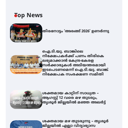
Top News
തിരനോട്ടം ‘അരങ്ങ് 2026’ ഉണർന്നു
ഐ.ടി.യു. ബാങ്കിലെ
നിക്ഷേപകർക്ക് പണം തിരികെ
ലഭ്യമാക്കാൻ കേന്ദ്ര-കേരള
സർക്കാരുകൾ അടിയന്തരമായി
ഇടപെടണമെന്ന് ഐ.ടി.യു. ബാങ്ക്
നിക്ഷേപക സംരക്ഷണ സമിതി
ശക്തമായ കാറ്റിന് സാധ്യത –
ആഗസ്റ്റ് 12 വരെ മഴ തുടരും,
തൃശൂർ ജില്ലയിൽ മഞ്ഞ അലർട്ട്
ശക്തമായ മഴ തുടരുന്നു – തൃശൂർ
ജില്ലയിൽ എല്ലാ വിദ്യാഭ്യാസ