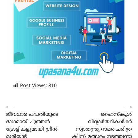
Post Views:
810
Post
⟵
⟶
ജീവധാര പദ്ധതിയുടെ
ഹൈസ്കൂൾ
navigation
ഭാഗമായി പുത്തന്‍
വിദ്യാർത്ഥികൾക്ക്
ട്രോളികളുമായി ഗ്രീന്‍
സ്വാതന്ത്ര്യ സമര ചരിത്ര
മുരിയാട്
ക്വിസ് മത്സരം നടത്തുന്നു