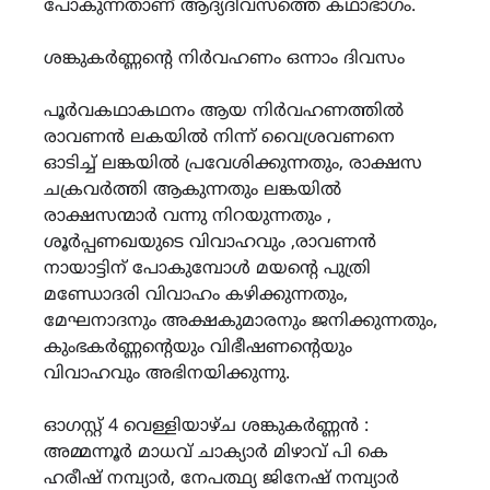
പോകുന്നതാണ് ആദ്യദിവസത്തെ കഥാഭാഗം.
ശങ്കുകർണ്ണൻ്റെ നിർവഹണം ഒന്നാം ദിവസം
പൂർവകഥാകഥനം ആയ നിർവഹണത്തിൽ
രാവണൻ ലകയിൽ നിന്ന് വൈശ്രവണനെ
ഓടിച്ച് ലങ്കയിൽ പ്രവേശിക്കുന്നതും, രാക്ഷസ
ചക്രവർത്തി ആകുന്നതും ലങ്കയിൽ
രാക്ഷസന്മാർ വന്നു നിറയുന്നതും ,
ശൂർപ്പണഖയുടെ വിവാഹവും ,രാവണൻ
നായാട്ടിന് പോകുമ്പോൾ മയൻ്റെ പുത്രി
മണ്ഡോദരി വിവാഹം കഴിക്കുന്നതും,
മേഘനാദനും അക്ഷകുമാരനും ജനിക്കുന്നതും,
കുംഭകർണ്ണന്റെയും വിഭീഷണന്റെയും
വിവാഹവും അഭിനയിക്കുന്നു.
ഓഗസ്റ്റ് 4 വെള്ളിയാഴ്ച ശങ്കുകർണ്ണൻ :
അമ്മന്നൂർ മാധവ് ചാക്യാർ മിഴാവ് പി കെ
ഹരീഷ് നമ്പ്യാർ, നേപത്ഥ്യ ജിനേഷ് നമ്പ്യാർ