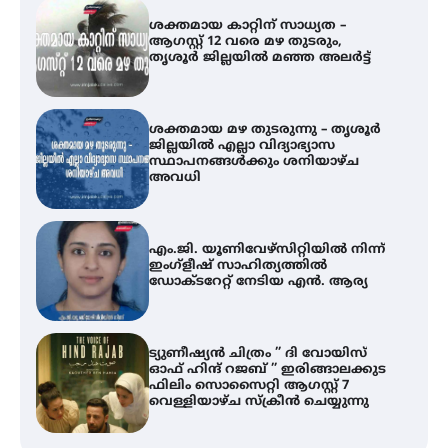
ശക്തമായ മഴ തുടരുന്നു – തൃശൂർ
ജില്ലയിൽ എല്ലാ വിദ്യാഭ്യാസ
സ്ഥാപനങ്ങൾക്കും ശനിയാഴ്ച
അവധി
എം.ജി. യൂണിവേഴ്‌സിറ്റിയിൽ നിന്ന്
ഇംഗ്ളീഷ് സാഹിത്യത്തിൽ
ഡോക്ടറേറ്റ് നേടിയ എൻ. ആര്യ
ട്യുണീഷ്യൻ ചിത്രം ” ദി വോയിസ്
ഓഫ് ഹിന്ദ് റജബ് ” ഇരിങ്ങാലക്കുട
ഫിലിം സൊസൈറ്റി ആഗസ്റ്റ് 7
വെള്ളിയാഴ്ച സ്‌ക്രീൻ ചെയ്യുന്നു
തിരനോട്ടം ‘അരങ്ങ് 2026’ ഉണർന്നു