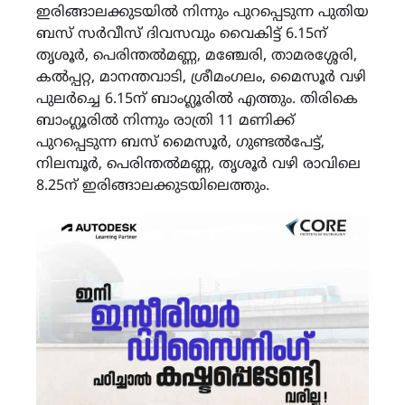
ഇരിങ്ങാലക്കുടയിൽ നിന്നും പുറപ്പെടുന്ന പുതിയ
ബസ് സർവീസ് ദിവസവും വൈകിട്ട് 6.15ന്
തൃശൂർ, പെരിന്തൽമണ്ണ, മഞ്ചേരി, താമരശ്ശേരി,
കൽപ്പറ്റ, മാനന്തവാടി, ശ്രീമംഗലം, മൈസൂർ വഴി
പുലർച്ചെ 6.15ന് ബാംഗ്ലൂരിൽ എത്തും. തിരികെ
ബാംഗ്ലൂരിൽ നിന്നും രാത്രി 11 മണിക്ക്
പുറപ്പെടുന്ന ബസ് മൈസൂർ, ഗുണ്ടൽപേട്ട്,
നിലമ്പൂർ, പെരിന്തൽമണ്ണ, തൃശൂർ വഴി രാവിലെ
8.25ന് ഇരിങ്ങാലക്കുടയിലെത്തും.