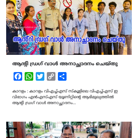
ആൻ്റി ഡ്രഗ് വാൾ അനാച്ഛാദനം ചെയ്തു
Facebook
WhatsApp
Twitter
Copy
Share
Link
കാറളം : കാറളം വിഎച്ച്എസ് സ്കൂളിലെ വിഎച്ച്എസ് ഇ
വിഭാഗം എൻഎസ്എസ് യൂണിറ്റിന്റെ ആഭിമുഖ്യത്തിൽ
ആൻ്റി ഡ്രഗ് വാൾ അനാച്ഛാദനം…