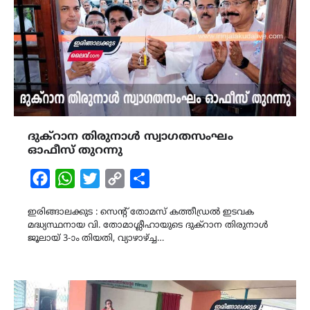
ദുക്റാന തിരുനാൾ സ്വാഗതസംഘം
ഓഫീസ് തുറന്നു
Facebook
WhatsApp
Twitter
Copy
Share
Link
ഇരിങ്ങാലക്കുട : സെൻ്റ് തോമസ് കത്തീഡ്രൽ ഇടവക
മദ്ധ്യസ്ഥനായ വി. തോമാശ്ലീഹായുടെ ദുക്റാന തിരുനാൾ
ജൂലായ് 3-ാം തിയതി, വ്യാഴാഴ്ച്ച…