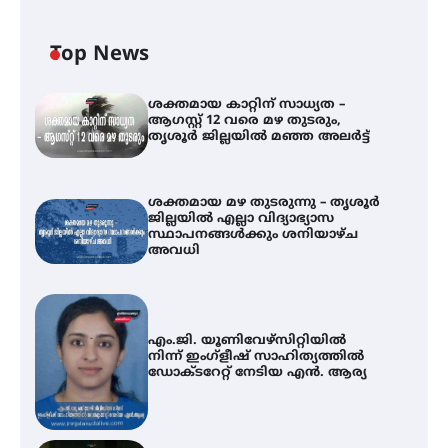
Top News
ശക്തമായ കാറ്റിന് സാധ്യത –
ആഗസ്റ്റ് 12 വരെ മഴ തുടരും,
തൃശൂർ ജില്ലയിൽ മഞ്ഞ അലർട്ട്
ശക്തമായ മഴ തുടരുന്നു – തൃശൂർ
ജില്ലയിൽ എല്ലാ വിദ്യാഭ്യാസ
സ്ഥാപനങ്ങൾക്കും ശനിയാഴ്ച
അവധി
എം.ജി. യൂണിവേഴ്‌സിറ്റിയിൽ
നിന്ന് ഇംഗ്ളീഷ് സാഹിത്യത്തിൽ
ഡോക്ടറേറ്റ് നേടിയ എൻ. ആര്യ