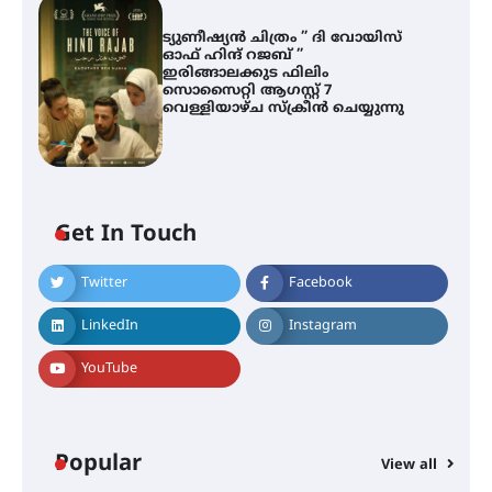
ട്യുണീഷ്യൻ ചിത്രം ” ദി വോയിസ്
ഓഫ് ഹിന്ദ് റജബ് ”
ഇരിങ്ങാലക്കുട ഫിലിം
സൊസൈറ്റി ആഗസ്റ്റ് 7
വെള്ളിയാഴ്ച സ്‌ക്രീൻ ചെയ്യുന്നു
ശക്തമായ മഴ തുടരുന്നു – തൃശൂർ
ജില്ലയിൽ എല്ലാ വിദ്യാഭ്യാസ
സ്ഥാപനങ്ങൾക്കും ശനിയാഴ്ച
അവധി
Get In Touch
Twitter
Facebook
എം.ജി. യൂണിവേഴ്‌സിറ്റിയിൽ നിന്ന്
ഇംഗ്ളീഷ് സാഹിത്യത്തിൽ
LinkedIn
Instagram
ഡോക്ടറേറ്റ് നേടിയ എൻ. ആര്യ
YouTube
ട്യുണീഷ്യൻ ചിത്രം ” ദി വോയിസ്
ഓഫ് ഹിന്ദ് റജബ് ” ഇരിങ്ങാലക്കുട
ഫിലിം സൊസൈറ്റി ആഗസ്റ്റ് 7
Popular
View all
വെള്ളിയാഴ്ച സ്‌ക്രീൻ ചെയ്യുന്നു