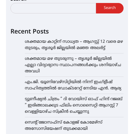
Search
Recent Posts
ശക്തമായ കാറ്റിന് സാധ്യത – ആഗസ്റ്റ് 12 വരെ മഴ
തുടരും, തൃശൂർ ജില്ലയിൽ മഞ്ഞ അലർട്ട്
ശക്തമായ മഴ തുടരുന്നു – തൃശൂർ ജില്ലയിൽ
എല്ലാ വിദ്യാഭ്യാസ സ്ഥാപനങ്ങൾക്കും ശനിയാഴ്ച
അവധി
എം.ജി. യൂണിവേഴ്‌സിറ്റിയിൽ നിന്ന് ഇംഗ്ളീഷ്
സാഹിത്യത്തിൽ ഡോക്ടറേറ്റ് നേടിയ എൻ. ആര്യ
ട്യുണീഷ്യൻ ചിത്രം ” ദി വോയിസ് ഓഫ് ഹിന്ദ് റജബ്
” ഇരിങ്ങാലക്കുട ഫിലിം സൊസൈറ്റി ആഗസ്റ്റ് 7
വെള്ളിയാഴ്ച സ്‌ക്രീൻ ചെയ്യുന്നു
സെന്റ് ജോസഫ്സ് കോളജ് കോമേഴ്‌സ്
അസോസിയേഷന് തുടക്കമായി