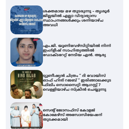
എം.ജി. യൂണിവേഴ്‌സിറ്റിയിൽ നിന്ന്
ഇംഗ്ളീഷ് സാഹിത്യത്തിൽ
ഡോക്ടറേറ്റ് നേടിയ എൻ. ആര്യ
ട്യുണീഷ്യൻ ചിത്രം ” ദി വോയിസ്
ഓഫ് ഹിന്ദ് റജബ് ” ഇരിങ്ങാലക്കുട
ഫിലിം സൊസൈറ്റി ആഗസ്റ്റ് 7
വെള്ളിയാഴ്ച സ്‌ക്രീൻ ചെയ്യുന്നു
സെന്റ് ജോസഫ്സ് കോളജ്
കോമേഴ്‌സ് അസോസിയേഷന്
തുടക്കമായി
കോമേഴ്സ് എക്സ്പോയുമായി
എസ് എൻ ഹയർ സെക്കൻഡറി
വിദ്യാർത്ഥികൾ