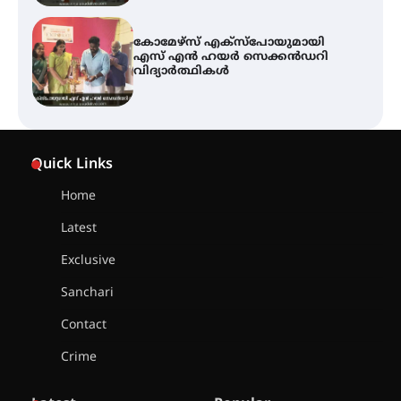
ശക്തമായ കാറ്റിന് സാധ്യത –
ആഗസ്റ്റ് 12 വരെ മഴ തുടരും,
തൃശൂർ ജില്ലയിൽ മഞ്ഞ അലർട്ട്
ശക്തമായ മഴ തുടരുന്നു – തൃശൂർ
ജില്ലയിൽ എല്ലാ വിദ്യാഭ്യാസ
Quick Links
സ്ഥാപനങ്ങൾക്കും ശനിയാഴ്ച
അവധി
Home
Latest
എം.ജി. യൂണിവേഴ്‌സിറ്റിയിൽ നിന്ന്
ഇംഗ്ളീഷ് സാഹിത്യത്തിൽ
Exclusive
ഡോക്ടറേറ്റ് നേടിയ എൻ. ആര്യ
Sanchari
Contact
ട്യുണീഷ്യൻ ചിത്രം ” ദി വോയിസ്
ഓഫ് ഹിന്ദ് റജബ് ” ഇരിങ്ങാലക്കുട
Crime
ഫിലിം സൊസൈറ്റി ആഗസ്റ്റ് 7
വെള്ളിയാഴ്ച സ്‌ക്രീൻ ചെയ്യുന്നു