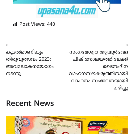
Post Views:
440
Post
⟵
⟶
കൂടൽമാണിക്യം
സംഗമേശ്വര ആയുർവേദ
navigation
തിരുവുത്സവം 2023:
ചികിത്സാലയത്തിലേക്ക്
അവലോകനയോഗം
ദൈനംദിന
നടന്നു
വാഹനസൗകര്യത്തിനായി
വാഹനം സംഭാവനയായി
ലഭിച്ചു
Recent News