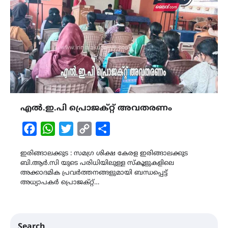
എൽ.ഇ.പി പ്രൊജക്റ്റ് അവതരണം
Facebook
WhatsApp
Twitter
Copy
Share
Link
ഇരിങ്ങാലക്കുട : സമഗ്ര ശിക്ഷ കേരള ഇരിങ്ങാലക്കുട
ബി.ആർ.സി യുടെ പരിധിയിലുള്ള സ്കൂളുകളിലെ
അക്കാദമിക പ്രവർത്തനങ്ങളുമായി ബന്ധപ്പെട്ട്
അധ്യാപകർ പ്രൊജക്റ്റ്…
Search