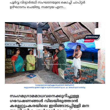
പൂർവ്വ വിദ്യാർത്ഥി സംഘടനയുടെ കൊച്ചി ചാപ്റ്റർ
ഉദ്ഘാടനം ചെയ്തു. സമന്വയ എന്ന…
സംഗമഗ്രാമമാധവനെക്കുറിച്ചുള്ള
ഗവേഷണങ്ങൾ വിലയിരുത്താൻ
കല്ലേറ്റുംകരയിലെ ഇരിങ്ങാടപ്പിള്ളി മന