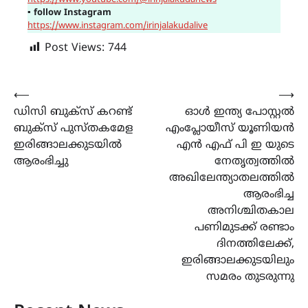
▪
follow Instagram
https://www.instagram.com/irinjalakudalive
Post Views:
744
Post
⟵
⟶
ഡിസി ബുക്സ് കറണ്ട്
ഓൾ ഇന്ത്യ പോസ്റ്റൽ
navigation
ബുക്സ് പുസ്തകമേള
എംപ്ലോയീസ് യൂണിയൻ
ഇരിങ്ങാലക്കുടയിൽ
എൻ എഫ് പി ഇ യുടെ
ആരംഭിച്ചു
നേതൃത്വത്തിൽ
അഖിലേന്ത്യാതലത്തിൽ
ആരംഭിച്ച
അനിശ്ചിതകാല
പണിമുടക്ക് രണ്ടാം
ദിനത്തിലേക്ക്,
ഇരിങ്ങാലക്കുടയിലും
സമരം തുടരുന്നു