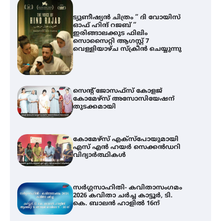
ട്യുണീഷ്യൻ ചിത്രം ” ദി വോയിസ്
ഓഫ് ഹിന്ദ് റജബ് ”
ഇരിങ്ങാലക്കുട ഫിലിം
സൊസൈറ്റി ആഗസ്റ്റ് 7
വെള്ളിയാഴ്ച സ്‌ക്രീൻ ചെയ്യുന്നു
സെന്റ് ജോസഫ്സ് കോളജ്
കോമേഴ്‌സ് അസോസിയേഷന്
തുടക്കമായി
കോമേഴ്സ് എക്സ്പോയുമായി
എസ് എൻ ഹയർ സെക്കൻഡറി
വിദ്യാർത്ഥികൾ
സർഗ്ഗസാഹിതി- കവിതാസംഗമം
2026 കവിതാ ചർച്ച കാട്ടൂർ, ടി.
കെ. ബാലൻ ഹാളിൽ 16ന്