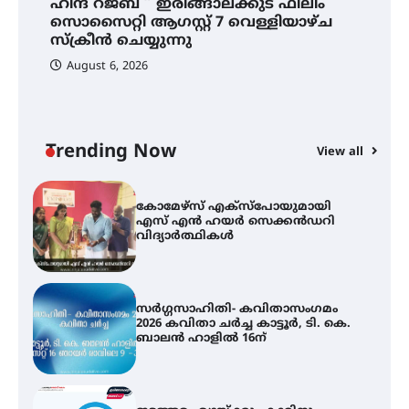
ഹിന്ദ് റജബ് ” ഇരിങ്ങാലക്കുട ഫിലിം
ഓഫ് ഹിന്ദ് റജബ് ” ഇരിങ്ങാലക്കുട
സൊസൈറ്റി ആഗസ്റ്റ് 7 വെള്ളിയാഴ്ച
ഫിലിം സൊസൈറ്റി ആഗസ്റ്റ് 7
വെള്ളിയാഴ്ച സ്‌ക്രീൻ ചെയ്യുന്നു
സ്‌ക്രീൻ ചെയ്യുന്നു
August 6, 2026
സെന്റ് ജോസഫ്സ് കോളജ്
കോമേഴ്‌സ് അസോസിയേഷന്
തുടക്കമായി
Trending Now
View all
കോമേഴ്സ് എക്സ്പോയുമായി
എസ് എൻ ഹയർ സെക്കൻഡറി
വിദ്യാർത്ഥികൾ
സർഗ്ഗസാഹിതി- കവിതാസംഗമം
2026 കവിതാ ചർച്ച കാട്ടൂർ, ടി. കെ.
ബാലൻ ഹാളിൽ 16ന്