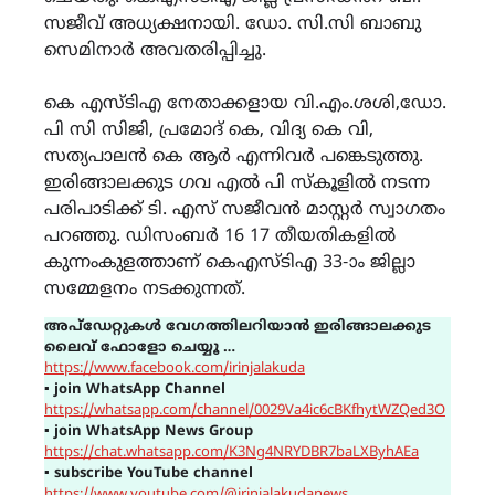
സജീവ് അധ്യക്ഷനായി. ഡോ. സി.സി ബാബു
സെമിനാർ അവതരിപ്പിച്ചു.
കെ എസ്ടിഎ നേതാക്കളായ വി.എം.ശശി,ഡോ.
പി സി സിജി, പ്രമോദ് കെ, വിദ്യ കെ വി,
സത്യപാലൻ കെ ആർ എന്നിവർ പങ്കെടുത്തു.
ഇരിങ്ങാലക്കുട ഗവ എൽ പി സ്കൂളിൽ നടന്ന
പരിപാടിക്ക് ടി. എസ് സജീവൻ മാസ്റ്റർ സ്വാഗതം
പറഞ്ഞു. ഡിസംബർ 16 17 തീയതികളിൽ
കുന്നംകുളത്താണ് കെഎസ്ടിഎ 33-ാം ജില്ലാ
സമ്മേളനം നടക്കുന്നത്.
അപ്ഡേറ്റുകൾ വേഗത്തിലറിയാൻ ഇരിങ്ങാലക്കുട
ലൈവ് ഫോളോ ചെയ്യൂ …
https://www.facebook.com/irinjalakuda
▪
join WhatsApp Channel
https://whatsapp.com/channel/0029Va4ic6cBKfhytWZQed3O
▪
join WhatsApp News Group
https://chat.whatsapp.com/K3Ng4NRYDBR7baLXByhAEa
▪
subscribe YouTube channel
https://www.youtube.com/@irinjalakudanews