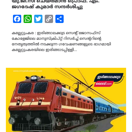
യു.ജി.സി ചെയർമാൻ പ്രൊഫ. എം.
ജഗദേഷ് കുമാർ സന്ദർശിച്ചു
Facebook
WhatsApp
Twitter
Copy
Share
Link
കല്ലേറ്റുംകര : ഇരിങ്ങാലക്കുട സെന്റ് ജോസഫ്‌സ്
കോളേജിലെ മാനുസ്ക്രിപ്റ്റ് റിസർച്ച് സെന്ററിന്റെ
നേതൃത്വത്തിൽ നടക്കുന്ന ഗവേഷണങ്ങളുടെ ഭാഗമായി
കല്ലേറ്റുംകരയിലെ ഇരിങ്ങാടപ്പിള്ളി…