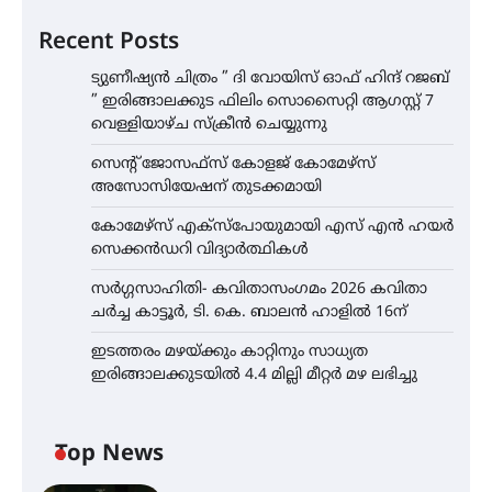
Recent Posts
ട്യുണീഷ്യൻ ചിത്രം ” ദി വോയിസ് ഓഫ് ഹിന്ദ് റജബ്
” ഇരിങ്ങാലക്കുട ഫിലിം സൊസൈറ്റി ആഗസ്റ്റ് 7
വെള്ളിയാഴ്ച സ്‌ക്രീൻ ചെയ്യുന്നു
സെന്റ് ജോസഫ്സ് കോളജ് കോമേഴ്‌സ്
അസോസിയേഷന് തുടക്കമായി
കോമേഴ്സ് എക്സ്പോയുമായി എസ് എൻ ഹയർ
സെക്കൻഡറി വിദ്യാർത്ഥികൾ
സർഗ്ഗസാഹിതി- കവിതാസംഗമം 2026 കവിതാ
ചർച്ച കാട്ടൂർ, ടി. കെ. ബാലൻ ഹാളിൽ 16ന്
ഇടത്തരം മഴയ്ക്കും കാറ്റിനും സാധ്യത
ഇരിങ്ങാലക്കുടയിൽ 4.4 മില്ലി മീറ്റർ മഴ ലഭിച്ചു
Top News