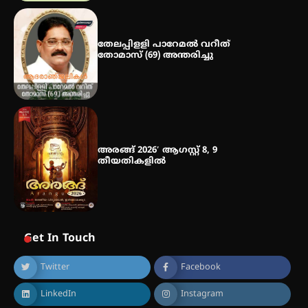
തേലപ്പിളളി പാറേമൽ വറീത്
തോമാസ് (69) അന്തരിച്ചു
അരങ്ങ് 2026′ ആഗസ്റ്റ് 8, 9
തീയതികളിൽ
Get In Touch
Twitter
Facebook
LinkedIn
Instagram