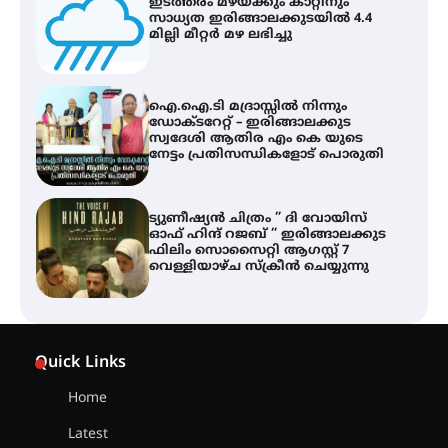
ഇടത്തരം മഴയ്ക്കും കാറ്റിനും
സാധ്യത ഇരിങ്ങാലക്കുടയിൽ 4.4
മില്ലി മീറ്റർ മഴ ലഭിച്ചു
ഐ.ഐ.ടി മദ്രാസ്സിൽ നിന്നും
ഡോക്ടറേറ്റ് – ഇരിങ്ങാലക്കുട
സ്വദേശി ആതിര എം കെ യുടെ
നേട്ടം പ്രതിസന്ധികളോട് പൊരുതി
ട്യുണീഷ്യൻ ചിത്രം ” ദി വോയിസ്
ഓഫ് ഹിന്ദ് റജബ് ” ഇരിങ്ങാലക്കുട
ഫിലിം സൊസൈറ്റി ആഗസ്റ്റ് 7
വെള്ളിയാഴ്ച സ്‌ക്രീൻ ചെയ്യുന്നു
സെന്റ് ജോസഫ്സ് കോളജ്
കോമേഴ്‌സ് അസോസിയേഷന്
Quick Links
തുടക്കമായി
Home
Latest