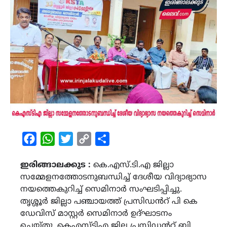
Facebook
WhatsApp
Twitter
Copy
Share
Link
ഇരിങ്ങാലക്കുട :
കെ.എസ്‌.ടി.എ ജില്ലാ
സമ്മേളനത്തോടനുബന്ധിച്ച് ദേശീയ വിദ്യാഭ്യാസ
നയത്തെകുറിച്ച് സെമിനാർ സംഘടിപ്പിച്ചു.
തൃശ്ശൂർ ജില്ലാ പഞ്ചായത്ത് പ്രസിഡൻറ് പി കെ
ഡേവിസ് മാസ്റ്റർ സെമിനാർ ഉദ്ഘാടനം
ചെയ്തു. കെഎസ്ടിഎ ജില്ല പ്രസിഡൻറ് ബി.