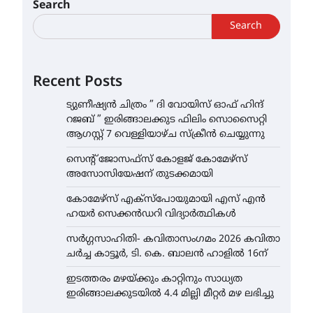
Search
Search
Recent Posts
ട്യുണീഷ്യൻ ചിത്രം ” ദി വോയിസ് ഓഫ് ഹിന്ദ്
റജബ് ” ഇരിങ്ങാലക്കുട ഫിലിം സൊസൈറ്റി
ആഗസ്റ്റ് 7 വെള്ളിയാഴ്ച സ്‌ക്രീൻ ചെയ്യുന്നു
സെന്റ് ജോസഫ്സ് കോളജ് കോമേഴ്‌സ്
അസോസിയേഷന് തുടക്കമായി
കോമേഴ്സ് എക്സ്പോയുമായി എസ് എൻ
ഹയർ സെക്കൻഡറി വിദ്യാർത്ഥികൾ
സർഗ്ഗസാഹിതി- കവിതാസംഗമം 2026 കവിതാ
ചർച്ച കാട്ടൂർ, ടി. കെ. ബാലൻ ഹാളിൽ 16ന്
ഇടത്തരം മഴയ്ക്കും കാറ്റിനും സാധ്യത
ഇരിങ്ങാലക്കുടയിൽ 4.4 മില്ലി മീറ്റർ മഴ ലഭിച്ചു