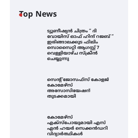
Top News
ട്യുണീഷ്യൻ ചിത്രം ” ദി
വോയിസ് ഓഫ് ഹിന്ദ് റജബ് ”
ഇരിങ്ങാലക്കുട ഫിലിം
സൊസൈറ്റി ആഗസ്റ്റ് 7
വെള്ളിയാഴ്ച സ്‌ക്രീൻ
ചെയ്യുന്നു
സെന്റ് ജോസഫ്സ് കോളജ്
കോമേഴ്‌സ്
അസോസിയേഷന്
തുടക്കമായി
കോമേഴ്സ്
എക്സ്പോയുമായി എസ്
എൻ ഹയർ സെക്കൻഡറി
വിദ്യാർത്ഥികൾ