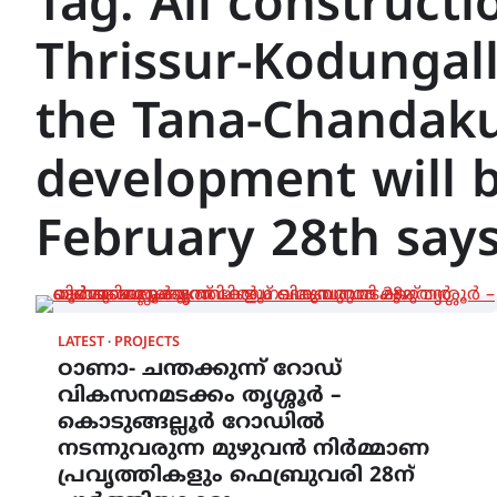
Tag:
All construct
Thrissur-Kodungall
the Tana-Chandak
development will 
February 28th say
LATEST
PROJECTS
ഠാണാ- ചന്തക്കുന്ന് റോഡ്
വികസനമടക്കം തൃശ്ശൂർ –
കൊടുങ്ങല്ലൂർ റോഡിൽ
നടന്നുവരുന്ന മുഴുവൻ നിർമ്മാണ
പ്രവൃത്തികളും ഫെബ്രുവരി 28ന്