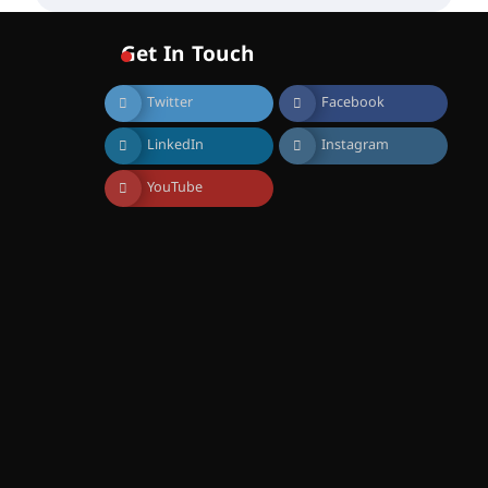
വോയിസ് ഓഫ് ഹിന്ദ് റജബ് ”
ഇരിങ്ങാലക്കുട ഫിലിം
സൊസൈറ്റി ആഗസ്റ്റ് 7
Get In Touch
വെള്ളിയാഴ്ച സ്‌ക്രീൻ
ചെയ്യുന്നു
Twitter
Facebook
August 6, 2026
സെന്റ് ജോസഫ്സ് കോളജ്
LinkedIn
Instagram
കോമേഴ്‌സ്
അസോസിയേഷന്
തുടക്കമായി
YouTube
August 6, 2026
കോമേഴ്സ്
എക്സ്പോയുമായി എസ്
എൻ ഹയർ സെക്കൻഡറി
വിദ്യാർത്ഥികൾ
August 6, 2026
സർഗ്ഗസാഹിതി-
കവിതാസംഗമം 2026 കവിതാ
ചർച്ച കാട്ടൂർ, ടി. കെ. ബാലൻ
ഹാളിൽ 16ന്
August 6, 2026