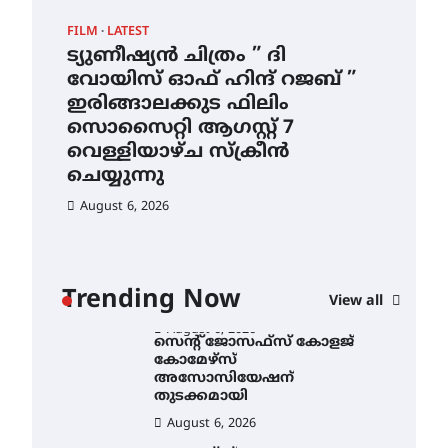
ഇടത്തരം മഴയ്ക്കും കാറ്റിനും
FILM
LATEST
CAM
സാധ്യത ഇരിങ്ങാലക്കുടയിൽ
4.4 മില്ലി മീറ്റർ മഴ ലഭിച്ചു
ട്യുണീഷ്യൻ ചിത്രം ” ദി
സെ
വോയിസ് ഓഫ് ഹിന്ദ് റജബ് ”
ക
August 6, 2026
ഇരിങ്ങാലക്കുട ഫിലിം
തു
ഐ.ഐ.ടി മദ്രാസ്സിൽ നിന്നും
സൊസൈറ്റി ആഗസ്റ്റ് 7
ഡോക്ടറേറ്റ് – ഇരിങ്ങാലക്കുട
Au
സ്വദേശി ആതിര എം കെ
വെള്ളിയാഴ്ച സ്‌ക്രീൻ
യുടെ നേട്ടം പ്രതിസന്ധികളോട്
ചെയ്യുന്നു
പൊരുതി
August 6, 2026
August 5, 2026
ട്യുണീഷ്യൻ ചിത്രം ” ദി
വോയിസ് ഓഫ് ഹിന്ദ് റജബ് ”
ഇരിങ്ങാലക്കുട ഫിലിം
സൊസൈറ്റി ആഗസ്റ്റ് 7
ാ
വെള്ളിയാഴ്ച സ്‌ക്രീൻ
Trending Now
View all
ചെയ്യുന്നു
ൻ
August 6, 2026
സെന്റ് ജോസഫ്സ് കോളജ്
കോമേഴ്‌സ്
അസോസിയേഷന്
തുടക്കമായി
August 6, 2026