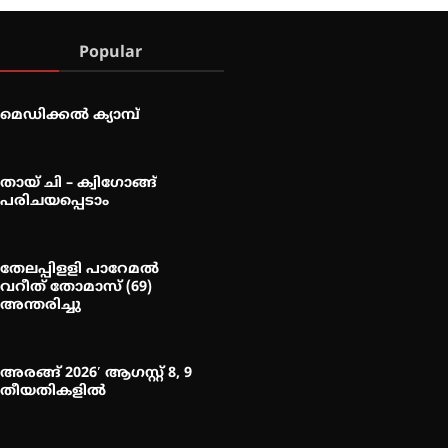
Popular
മെഡിക്കൽ ക്യാമ്പ്
തായ് ചി – ക്വിഗോങ്ങ്
പരിചയപ്പെടാം
തേലപ്പിളളി പാറേമൽ
വറീത് തോമാസ് (69)
അന്തരിച്ചു
അരങ്ങ് 2026′ ആഗസ്റ്റ് 8, 9
തീയതികളിൽ