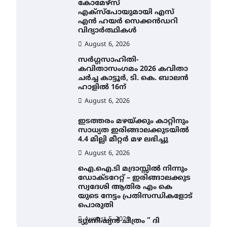
കോമേഴ്സ്
എക്സ്പോയുമായി എസ്
എൻ ഹയർ സെക്കൻഡറി
വിദ്യാർത്ഥികൾ
August 6, 2026
സർഗ്ഗസാഹിതി-
കവിതാസംഗമം 2026 കവിതാ
ചർച്ച കാട്ടൂർ, ടി. കെ. ബാലൻ
ഹാളിൽ 16ന്
August 6, 2026
ഇടത്തരം മഴയ്ക്കും കാറ്റിനും
സാധ്യത ഇരിങ്ങാലക്കുടയിൽ
4.4 മില്ലി മീറ്റർ മഴ ലഭിച്ചു
August 6, 2026
ഐ.ഐ.ടി മദ്രാസ്സിൽ നിന്നും
ഡോക്ടറേറ്റ് – ഇരിങ്ങാലക്കുട
സ്വദേശി ആതിര എം കെ
യുടെ നേട്ടം പ്രതിസന്ധികളോട്
പൊരുതി
August 5, 2026
ട്യുണീഷ്യൻ ചിത്രം ” ദി