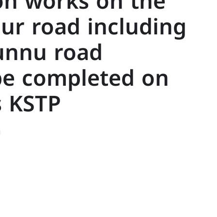
ion works on the
ur road including
unnu road
be completed on
s KSTP