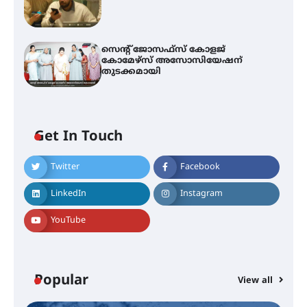
സെന്റ് ജോസഫ്സ് കോളജ്
കോമേഴ്‌സ് അസോസിയേഷന്
തുടക്കമായി
Get In Touch
Twitter
Facebook
എം.ജി. യൂണിവേഴ്‌സിറ്റിയിൽ നിന്ന്
ഇംഗ്ളീഷ് സാഹിത്യത്തിൽ
LinkedIn
Instagram
ഡോക്ടറേറ്റ് നേടിയ എൻ. ആര്യ
YouTube
ട്യുണീഷ്യൻ ചിത്രം ” ദി വോയിസ്
ഓഫ് ഹിന്ദ് റജബ് ” ഇരിങ്ങാലക്കുട
ഫിലിം സൊസൈറ്റി ആഗസ്റ്റ് 7
Popular
View all
വെള്ളിയാഴ്ച സ്‌ക്രീൻ ചെയ്യുന്നു