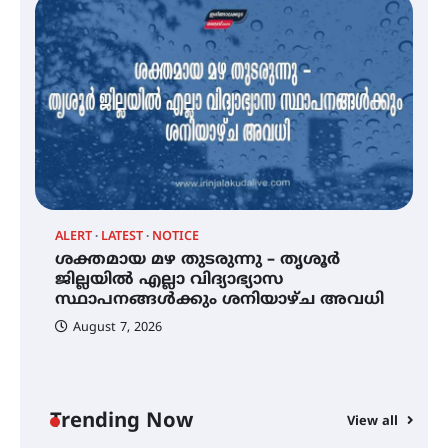
സെന്റ് ജോസഫ്സ് കോളജ്
കോമേഴ്‌സ് അസോസിയേഷന്
തുടക്കമായി
കോമേഴ്സ് എക്സ്പോയുമായി
എസ് എൻ ഹയർ സെക്കൻഡറി
വിദ്യാർത്ഥികൾ
ALERT
LATEST
NOTICE
്
ശക്തമായ മഴ തുടരുന്നു – തൃശൂർ
സർഗ്ഗസാഹിതി- കവിതാസംഗമം
2026 കവിതാ ചർച്ച കാട്ടൂർ, ടി. കെ.
ജില്ലയിൽ എല്ലാ വിദ്യാഭ്യാസ
ബാലൻ ഹാളിൽ 16ന്
സ്ഥാപനങ്ങൾക്കും ശനിയാഴ്ച അവധി
August 7, 2026
ശക്തമായ മഴ തുടരുന്നു – തൃശൂർ
ജില്ലയിൽ എല്ലാ വിദ്യാഭ്യാസ
സ്ഥാപനങ്ങൾക്കും ശനിയാഴ്ച
അവധി
Trending Now
View all