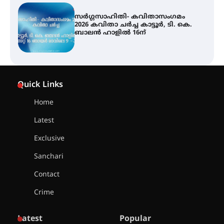
സർഗ്ഗസാഹിതി- കവിതാസംഗമം
2026 കവിതാ ചർച്ച കാട്ടൂർ, ടി. കെ.
ബാലൻ ഹാളിൽ 16ന്
ശക്തമായ മഴ തുടരുന്നു – തൃശൂർ
ജില്ലയിൽ എല്ലാ വിദ്യാഭ്യാസ
Quick Links
സ്ഥാപനങ്ങൾക്കും ശനിയാഴ്ച
അവധി
Home
Latest
എം.ജി. യൂണിവേഴ്‌സിറ്റിയിൽ നിന്ന്
ഇംഗ്ളീഷ് സാഹിത്യത്തിൽ
Exclusive
ഡോക്ടറേറ്റ് നേടിയ എൻ. ആര്യ
Sanchari
Contact
ട്യുണീഷ്യൻ ചിത്രം ” ദി വോയിസ്
ഓഫ് ഹിന്ദ് റജബ് ” ഇരിങ്ങാലക്കുട
Crime
ഫിലിം സൊസൈറ്റി ആഗസ്റ്റ് 7
വെള്ളിയാഴ്ച സ്‌ക്രീൻ ചെയ്യുന്നു
Latest
Popular