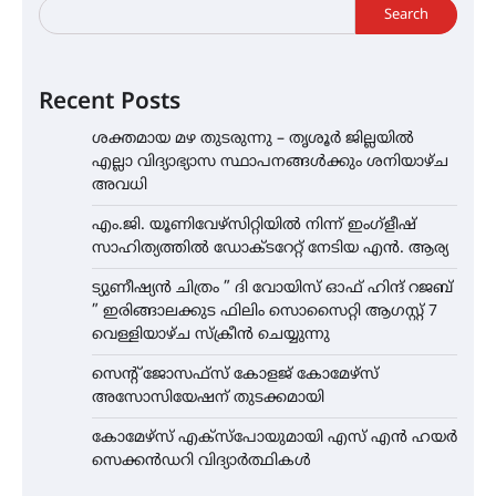
Search
Recent Posts
ശക്തമായ മഴ തുടരുന്നു – തൃശൂർ ജില്ലയിൽ
എല്ലാ വിദ്യാഭ്യാസ സ്ഥാപനങ്ങൾക്കും ശനിയാഴ്ച
അവധി
എം.ജി. യൂണിവേഴ്‌സിറ്റിയിൽ നിന്ന് ഇംഗ്ളീഷ്
സാഹിത്യത്തിൽ ഡോക്ടറേറ്റ് നേടിയ എൻ. ആര്യ
ട്യുണീഷ്യൻ ചിത്രം ” ദി വോയിസ് ഓഫ് ഹിന്ദ് റജബ്
” ഇരിങ്ങാലക്കുട ഫിലിം സൊസൈറ്റി ആഗസ്റ്റ് 7
വെള്ളിയാഴ്ച സ്‌ക്രീൻ ചെയ്യുന്നു
സെന്റ് ജോസഫ്സ് കോളജ് കോമേഴ്‌സ്
അസോസിയേഷന് തുടക്കമായി
കോമേഴ്സ് എക്സ്പോയുമായി എസ് എൻ ഹയർ
സെക്കൻഡറി വിദ്യാർത്ഥികൾ