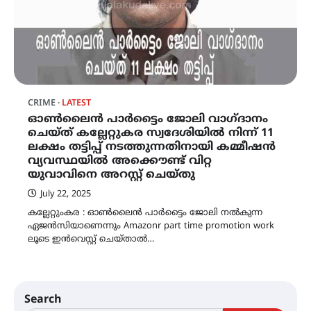
CRIME
LATEST
ഓൺലൈൻ പാർട്ടൈം ജോലി വാഗ്ദാനം
ചെയ്ത് കല്ലേറ്റുകര സ്വദേശിയിൽ നിന്ന് 11
ലക്ഷം തട്ടിപ്പ് നടത്തുന്നതിനായി കമ്മീഷൻ
വ്യവസ്ഥയിൽ അക്കൌണ്ട് വിറ്റ
യുവാവിനെ അറസ്റ്റ് ചെയ്തു
July 22, 2025
കല്ലേറ്റുംകര : ഓൺലൈൻ പാർട്ടൈം ജോലി നൽകുന്ന
ഏജൻസിയാണെന്നും Amazonr part time promotion work
ലൂടെ ഇൻവെസ്റ്റ് ചെയ്താൽ…
Search