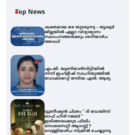
Top News
ശക്തമായ മഴ തുടരുന്നു – തൃശൂർ
ജില്ലയിൽ എല്ലാ വിദ്യാഭ്യാസ
സ്ഥാപനങ്ങൾക്കും ശനിയാഴ്ച
അവധി
എം.ജി. യൂണിവേഴ്‌സിറ്റിയിൽ
നിന്ന് ഇംഗ്ളീഷ് സാഹിത്യത്തിൽ
ഡോക്ടറേറ്റ് നേടിയ എൻ. ആര്യ
ട്യുണീഷ്യൻ ചിത്രം ” ദി വോയിസ്
ഓഫ് ഹിന്ദ് റജബ് ”
ഇരിങ്ങാലക്കുട ഫിലിം
സൊസൈറ്റി ആഗസ്റ്റ് 7
വെള്ളിയാഴ്ച സ്‌ക്രീൻ ചെയ്യുന്നു