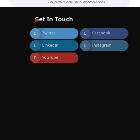
ശക്തമായ മഴ തുടരുന്നു –
തൃശൂർ ജില്ലയിൽ എല്ലാ
വിദ്യാഭ്യാസ
Get In Touch
സ്ഥാപനങ്ങൾക്കും
ശനിയാഴ്ച അവധി
Twitter
Facebook
August 7, 2026
എം.ജി. യൂണിവേഴ്‌സിറ്റിയിൽ
LinkedIn
Instagram
നിന്ന് ഇംഗ്ളീഷ്
സാഹിത്യത്തിൽ ഡോക്ടറേറ്റ്
നേടിയ എൻ. ആര്യ
YouTube
August 7, 2026
ട്യുണീഷ്യൻ ചിത്രം ” ദി
വോയിസ് ഓഫ് ഹിന്ദ് റജബ് ”
ഇരിങ്ങാലക്കുട ഫിലിം
സൊസൈറ്റി ആഗസ്റ്റ് 7
വെള്ളിയാഴ്ച സ്‌ക്രീൻ
ചെയ്യുന്നു
August 6, 2026
സെന്റ് ജോസഫ്സ് കോളജ്
കോമേഴ്‌സ്
അസോസിയേഷന്
തുടക്കമായി
August 6, 2026