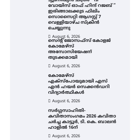
ട്യുണീഷ്യൻ ചിത്രം ” ദി
വോയിസ് ഓഫ് ഹിന്ദ് റജബ് ”
ഇരിങ്ങാലക്കുട ഫിലിം
സൊസൈറ്റി ആഗസ്റ്റ് 7
വെള്ളിയാഴ്ച സ്‌ക്രീൻ
ചെയ്യുന്നു
August 6, 2026
സെന്റ് ജോസഫ്സ് കോളജ്
കോമേഴ്‌സ്
അസോസിയേഷന്
തുടക്കമായി
August 6, 2026
കോമേഴ്സ്
എക്സ്പോയുമായി എസ്
എൻ ഹയർ സെക്കൻഡറി
വിദ്യാർത്ഥികൾ
August 6, 2026
സർഗ്ഗസാഹിതി-
കവിതാസംഗമം 2026 കവിതാ
ചർച്ച കാട്ടൂർ, ടി. കെ. ബാലൻ
ഹാളിൽ 16ന്
August 6, 2026