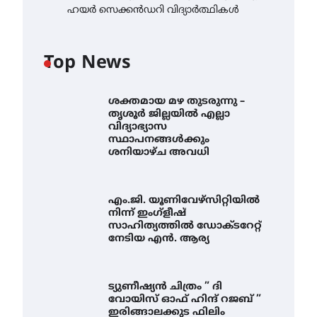
ഹയർ സെക്കൻഡറി വിദ്യാർത്ഥികൾ
Top News
ശക്തമായ മഴ തുടരുന്നു –
തൃശൂർ ജില്ലയിൽ എല്ലാ
വിദ്യാഭ്യാസ
സ്ഥാപനങ്ങൾക്കും
ശനിയാഴ്ച അവധി
എം.ജി. യൂണിവേഴ്‌സിറ്റിയിൽ
നിന്ന് ഇംഗ്ളീഷ്
സാഹിത്യത്തിൽ ഡോക്ടറേറ്റ്
നേടിയ എൻ. ആര്യ
ട്യുണീഷ്യൻ ചിത്രം ” ദി
വോയിസ് ഓഫ് ഹിന്ദ് റജബ് ”
ഇരിങ്ങാലക്കുട ഫിലിം