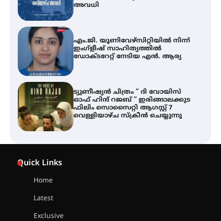
അവധി
എം.ജി. യൂണിവേഴ്‌സിറ്റിയിൽ നിന്ന്
ഇംഗ്ളീഷ് സാഹിത്യത്തിൽ
ഡോക്ടറേറ്റ് നേടിയ എൻ. ആര്യ
ട്യുണീഷ്യൻ ചിത്രം ” ദി വോയിസ്
ഓഫ് ഹിന്ദ് റജബ് ” ഇരിങ്ങാലക്കുട
ഫിലിം സൊസൈറ്റി ആഗസ്റ്റ് 7
വെള്ളിയാഴ്ച സ്‌ക്രീൻ ചെയ്യുന്നു
തിരനോട്ടം ‘അരങ്ങ് 2026’ ഉണർന്നു
Quick Links
Home
ഐ.ടി.യു. ബാങ്കിലെ
Latest
നിക്ഷേപകർക്ക് പണം തിരികെ
ലഭ്യമാക്കാൻ കേന്ദ്ര-കേരള
Exclusive
സർക്കാരുകൾ അടിയന്തരമായി