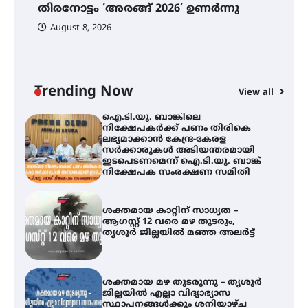
തിരനോട്ടം ‘അരങ്ങ് 2026’ ഉണർന്നു
വെള്ളിയാഴ്ച സ്‌ക്രീൻ ചെയ്യുന്നു
ഐ
പ
August 8, 2026
ി
ക
ഇ
ന
തിരനോട്ടം ‘അരങ്ങ് 2026’ ഉണർന്നു
Trending Now
View all
ഐ.ടി.യു. ബാങ്കിലെ
നിക്ഷേപകർക്ക് പണം തിരികെ
ലഭ്യമാക്കാൻ കേന്ദ്ര-കേരള
സർക്കാരുകൾ അടിയന്തരമായി
ഇടപെടണമെന്ന് ഐ.ടി.യു. ബാങ്ക്
നിക്ഷേപക സംരക്ഷണ സമിതി
ശക്തമായ കാറ്റിന് സാധ്യത –
ആഗസ്റ്റ് 12 വരെ മഴ തുടരും,
തൃശൂർ ജില്ലയിൽ മഞ്ഞ അലർട്ട്
ശക്തമായ മഴ തുടരുന്നു – തൃശൂർ
ജില്ലയിൽ എല്ലാ വിദ്യാഭ്യാസ
സ്ഥാപനങ്ങൾക്കും ശനിയാഴ്ച