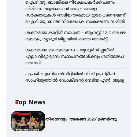
ഐ.ടി.യു. ബാങ്കിലെ നിക്ഷേപകർക്ക് പണം
തിരികെ ലഭ്യമാക്കാൻ കേന്ദ്ര-കേരള
സർക്കാരുകൾ അടിയന്തരമായി ഇടപെടണമെന്ന്
ഐ.ടി.യു. ബാങ്ക് നിക്ഷേപക സംരക്ഷണ സമിതി
ശക്തമായ കാറ്റിന് സാധ്യത – ആഗസ്റ്റ് 12 വരെ മഴ
തുടരും, തൃശൂർ ജില്ലയിൽ മഞ്ഞ അലർട്ട്
ശക്തമായ മഴ തുടരുന്നു – തൃശൂർ ജില്ലയിൽ
എല്ലാ വിദ്യാഭ്യാസ സ്ഥാപനങ്ങൾക്കും ശനിയാഴ്ച
അവധി
എം.ജി. യൂണിവേഴ്‌സിറ്റിയിൽ നിന്ന് ഇംഗ്ളീഷ്
സാഹിത്യത്തിൽ ഡോക്ടറേറ്റ് നേടിയ എൻ. ആര്യ
Top News
തിരനോട്ടം ‘അരങ്ങ് 2026’ ഉണർന്നു