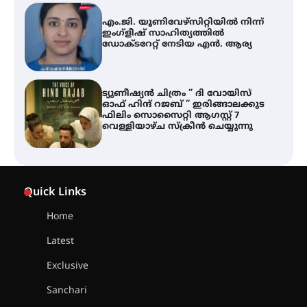
എം.ജി. യൂണിവേഴ്‌സിറ്റിയിൽ നിന്ന്
ഇംഗ്ളീഷ് സാഹിത്യത്തിൽ
ഡോക്ടറേറ്റ് നേടിയ എൻ. ആര്യ
ട്യുണീഷ്യൻ ചിത്രം ” ദി വോയിസ്
ഓഫ് ഹിന്ദ് റജബ് ” ഇരിങ്ങാലക്കുട
ഫിലിം സൊസൈറ്റി ആഗസ്റ്റ് 7
വെള്ളിയാഴ്ച സ്‌ക്രീൻ ചെയ്യുന്നു
തിരനോട്ടം ‘അരങ്ങ് 2026’ ഉണർന്നു
Quick Links
Home
ഐ.ടി.യു. ബാങ്കിലെ
Latest
നിക്ഷേപകർക്ക് പണം തിരികെ
ലഭ്യമാക്കാൻ കേന്ദ്ര-കേരള
Exclusive
സർക്കാരുകൾ അടിയന്തരമായി
ഇടപെടണമെന്ന് ഐ.ടി.യു. ബാങ്ക്
Sanchari
നിക്ഷേപക സംരക്ഷണ സമിതി