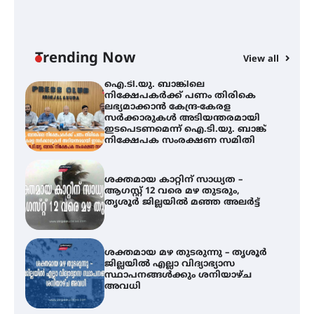
ി
ക
ഇ
ന
തിരനോട്ടം ‘അരങ്ങ് 2026’ ഉണർന്നു
Trending Now
View all
ഐ.ടി.യു. ബാങ്കിലെ
നിക്ഷേപകർക്ക് പണം തിരികെ
ലഭ്യമാക്കാൻ കേന്ദ്ര-കേരള
സർക്കാരുകൾ അടിയന്തരമായി
ഇടപെടണമെന്ന് ഐ.ടി.യു. ബാങ്ക്
നിക്ഷേപക സംരക്ഷണ സമിതി
ശക്തമായ കാറ്റിന് സാധ്യത –
ആഗസ്റ്റ് 12 വരെ മഴ തുടരും,
തൃശൂർ ജില്ലയിൽ മഞ്ഞ അലർട്ട്
ശക്തമായ മഴ തുടരുന്നു – തൃശൂർ
ജില്ലയിൽ എല്ലാ വിദ്യാഭ്യാസ
സ്ഥാപനങ്ങൾക്കും ശനിയാഴ്ച
അവധി