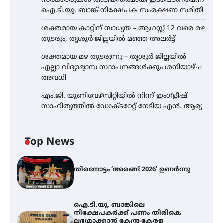
സർക്കാരുകൾ അടിയന്തരമായി ഇടപെടണമെന്ന്
ഐ.ടി.യു. ബാങ്ക് നിക്ഷേപക സംരക്ഷണ സമിതി
ശക്തമായ കാറ്റിന് സാധ്യത – ആഗസ്റ്റ് 12 വരെ മഴ
തുടരും, തൃശൂർ ജില്ലയിൽ മഞ്ഞ അലർട്ട്
ശക്തമായ മഴ തുടരുന്നു – തൃശൂർ ജില്ലയിൽ
എല്ലാ വിദ്യാഭ്യാസ സ്ഥാപനങ്ങൾക്കും ശനിയാഴ്ച
അവധി
എം.ജി. യൂണിവേഴ്‌സിറ്റിയിൽ നിന്ന് ഇംഗ്ളീഷ്
സാഹിത്യത്തിൽ ഡോക്ടറേറ്റ് നേടിയ എൻ. ആര്യ
Top News
തിരനോട്ടം ‘അരങ്ങ് 2026’ ഉണർന്നു
ഐ.ടി.യു. ബാങ്കിലെ
നിക്ഷേപകർക്ക് പണം തിരികെ
ലഭ്യമാക്കാൻ കേന്ദ്ര-കേരള