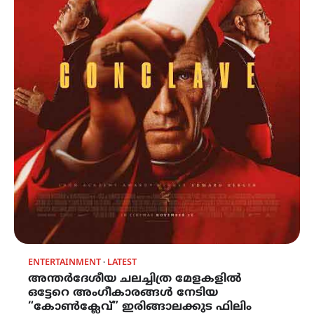
ENTERTAINMENT
LATEST
അന്തർദേശീയ ചലച്ചിത്ര മേളകളിൽ
ഒട്ടേറെ അംഗീകാരങ്ങൾ നേടിയ
“കോൺക്ലേവ്” ഇരിങ്ങാലക്കുട ഫിലിം