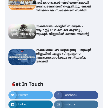
സർക്കാരുകൾ അടിയന്തരമായി
ഇടപെടണമെന്ന് ഐ.ടി.യു. ബാങ്ക്
നിക്ഷേപക സംരക്ഷണ സമിതി
ശക്തമായ കാറ്റിന് സാധ്യത –
ആഗസ്റ്റ് 12 വരെ മഴ തുടരും,
തൃശൂർ ജില്ലയിൽ മഞ്ഞ അലർട്ട്
ശക്തമായ മഴ തുടരുന്നു – തൃശൂർ
ജില്ലയിൽ എല്ലാ വിദ്യാഭ്യാസ
സ്ഥാപനങ്ങൾക്കും ശനിയാഴ്ച
അവധി
ഐ.ടി.യു. ബാങ്കിലെ
Get In Touch
നിക്ഷേപകർക്ക് പണം തിരികെ
ലഭ്യമാക്കാൻ കേന്ദ്ര-കേരള
സർക്കാരുകൾ അടിയന്തരമായി
Twitter
Facebook
ഇടപെടണമെന്ന് ഐ.ടി.യു. ബാങ്ക്
നിക്ഷേപക സംരക്ഷണ സമിതി
LinkedIn
Instagram