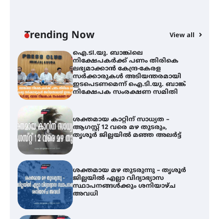
ഇ
ന
തിരനോട്ടം ‘അരങ്ങ് 2026’ ഉണർന്നു
Trending Now
View all
ഐ.ടി.യു. ബാങ്കിലെ
നിക്ഷേപകർക്ക് പണം തിരികെ
ലഭ്യമാക്കാൻ കേന്ദ്ര-കേരള
സർക്കാരുകൾ അടിയന്തരമായി
ഇടപെടണമെന്ന് ഐ.ടി.യു. ബാങ്ക്
നിക്ഷേപക സംരക്ഷണ സമിതി
ശക്തമായ കാറ്റിന് സാധ്യത –
ആഗസ്റ്റ് 12 വരെ മഴ തുടരും,
തൃശൂർ ജില്ലയിൽ മഞ്ഞ അലർട്ട്
ശക്തമായ മഴ തുടരുന്നു – തൃശൂർ
ജില്ലയിൽ എല്ലാ വിദ്യാഭ്യാസ
സ്ഥാപനങ്ങൾക്കും ശനിയാഴ്ച
അവധി