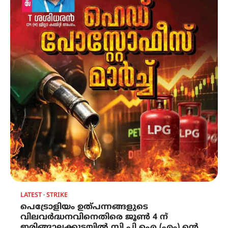
LATEST
STRIKE
പെട്രോളിയം ഉത്പന്നങ്ങളുടെ
വിലവർദ്ധനവിനെതിരെ ജൂൺ 4 ന്
ഇരിങ്ങാലക്കുടയിൽ സി.പി.ഐ (എം) ന്റെ