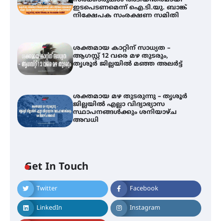
സർക്കാരുകൾ അടിയന്തരമായി
ഇടപെടണമെന്ന് ഐ.ടി.യു. ബാങ്ക്
നിക്ഷേപക സംരക്ഷണ സമിതി
ശക്തമായ കാറ്റിന് സാധ്യത –
ആഗസ്റ്റ് 12 വരെ മഴ തുടരും,
തൃശൂർ ജില്ലയിൽ മഞ്ഞ അലർട്ട്
ശക്തമായ മഴ തുടരുന്നു – തൃശൂർ
ജില്ലയിൽ എല്ലാ വിദ്യാഭ്യാസ
സ്ഥാപനങ്ങൾക്കും ശനിയാഴ്ച
അവധി
ഐ.ടി.യു. ബാങ്കിലെ
Get In Touch
നിക്ഷേപകർക്ക് പണം തിരികെ
ലഭ്യമാക്കാൻ കേന്ദ്ര-കേരള
സർക്കാരുകൾ അടിയന്തരമായി
Twitter
Facebook
ഇടപെടണമെന്ന് ഐ.ടി.യു. ബാങ്ക്
നിക്ഷേപക സംരക്ഷണ സമിതി
LinkedIn
Instagram