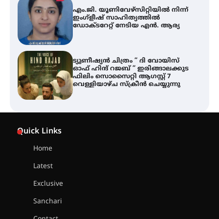
എം.ജി. യൂണിവേഴ്‌സിറ്റിയിൽ നിന്ന്
ഇംഗ്ളീഷ് സാഹിത്യത്തിൽ
ഡോക്ടറേറ്റ് നേടിയ എൻ. ആര്യ
ട്യുണീഷ്യൻ ചിത്രം ” ദി വോയിസ്
ഓഫ് ഹിന്ദ് റജബ് ” ഇരിങ്ങാലക്കുട
ഫിലിം സൊസൈറ്റി ആഗസ്റ്റ് 7
വെള്ളിയാഴ്ച സ്‌ക്രീൻ ചെയ്യുന്നു
തിരനോട്ടം ‘അരങ്ങ് 2026’ ഉണർന്നു
Quick Links
Home
ഐ.ടി.യു. ബാങ്കിലെ
Latest
നിക്ഷേപകർക്ക് പണം തിരികെ
ലഭ്യമാക്കാൻ കേന്ദ്ര-കേരള
Exclusive
സർക്കാരുകൾ അടിയന്തരമായി
ഇടപെടണമെന്ന് ഐ.ടി.യു. ബാങ്ക്
Sanchari
നിക്ഷേപക സംരക്ഷണ സമിതി