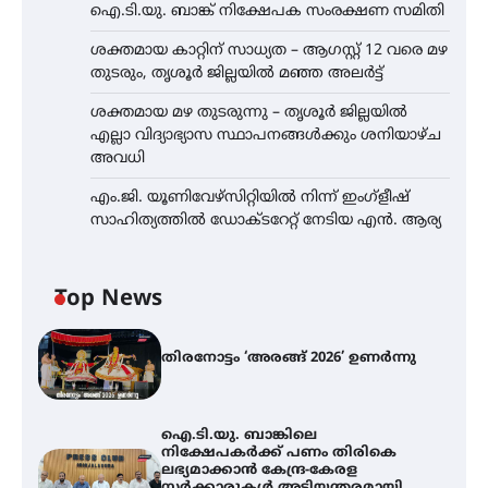
ഐ.ടി.യു. ബാങ്ക് നിക്ഷേപക സംരക്ഷണ സമിതി
ശക്തമായ കാറ്റിന് സാധ്യത – ആഗസ്റ്റ് 12 വരെ മഴ
തുടരും, തൃശൂർ ജില്ലയിൽ മഞ്ഞ അലർട്ട്
ശക്തമായ മഴ തുടരുന്നു – തൃശൂർ ജില്ലയിൽ
എല്ലാ വിദ്യാഭ്യാസ സ്ഥാപനങ്ങൾക്കും ശനിയാഴ്ച
അവധി
എം.ജി. യൂണിവേഴ്‌സിറ്റിയിൽ നിന്ന് ഇംഗ്ളീഷ്
സാഹിത്യത്തിൽ ഡോക്ടറേറ്റ് നേടിയ എൻ. ആര്യ
Top News
തിരനോട്ടം ‘അരങ്ങ് 2026’ ഉണർന്നു
ഐ.ടി.യു. ബാങ്കിലെ
നിക്ഷേപകർക്ക് പണം തിരികെ
ലഭ്യമാക്കാൻ കേന്ദ്ര-കേരള