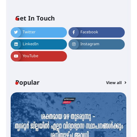
Get In Touch
Twitter
Facebook
എം.ജി. യൂണിവേഴ്‌സിറ്റിയിൽ നിന്ന്
ഇംഗ്ളീഷ് സാഹിത്യത്തിൽ
LinkedIn
Instagram
ഡോക്ടറേറ്റ് നേടിയ എൻ. ആര്യ
YouTube
ട്യുണീഷ്യൻ ചിത്രം ” ദി വോയിസ്
ഓഫ് ഹിന്ദ് റജബ് ” ഇരിങ്ങാലക്കുട
ഫിലിം സൊസൈറ്റി ആഗസ്റ്റ് 7
Popular
View all
വെള്ളിയാഴ്ച സ്‌ക്രീൻ ചെയ്യുന്നു
സെന്റ് ജോസഫ്സ് കോളജ്
കോമേഴ്‌സ് അസോസിയേഷന്
തുടക്കമായി