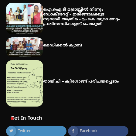
കോമേഴ്സ് എക്സ്പോയുമായി
എസ് എൻ ഹയർ സെക്കൻഡറി
ഐ.ഐ.ടി മദ്രാസ്സിൽ നിന്നും
വിദ്യാർത്ഥികൾ
ഡോക്ടറേറ്റ് – ഇരിങ്ങാലക്കുട
സ്വദേശി ആതിര എം കെ യുടെ നേട്ടം
പ്രതിസന്ധികളോട് പൊരുതി
സർഗ്ഗസാഹിതി- കവിതാസംഗമം
2026 കവിതാ ചർച്ച കാട്ടൂർ, ടി. കെ.
മെഡിക്കൽ ക്യാമ്പ്
ബാലൻ ഹാളിൽ 16ന്
തായ് ചി – ക്വിഗോങ്ങ് പരിചയപ്പെടാം
Get In Touch
Twitter
Facebook