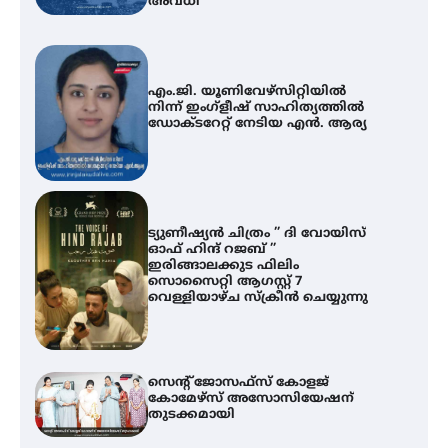
അവധി
എം.ജി. യൂണിവേഴ്‌സിറ്റിയിൽ
നിന്ന് ഇംഗ്ളീഷ് സാഹിത്യത്തിൽ
ഡോക്ടറേറ്റ് നേടിയ എൻ. ആര്യ
ട്യുണീഷ്യൻ ചിത്രം ” ദി വോയിസ്
ഓഫ് ഹിന്ദ് റജബ് ”
ഇരിങ്ങാലക്കുട ഫിലിം
സൊസൈറ്റി ആഗസ്റ്റ് 7
വെള്ളിയാഴ്ച സ്‌ക്രീൻ ചെയ്യുന്നു
സെന്റ് ജോസഫ്സ് കോളജ്
കോമേഴ്‌സ് അസോസിയേഷന്
തുടക്കമായി