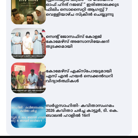
ട്യുണീഷ്യൻ ചിത്രം ” ദി വോയിസ്
ഓഫ് ഹിന്ദ് റജബ് ” ഇരിങ്ങാലക്കുട
ഫിലിം സൊസൈറ്റി ആഗസ്റ്റ് 7
വെള്ളിയാഴ്ച സ്‌ക്രീൻ ചെയ്യുന്നു
സെന്റ് ജോസഫ്സ് കോളജ്
കോമേഴ്‌സ് അസോസിയേഷന്
തുടക്കമായി
കോമേഴ്സ് എക്സ്പോയുമായി
എസ് എൻ ഹയർ സെക്കൻഡറി
വിദ്യാർത്ഥികൾ
സർഗ്ഗസാഹിതി- കവിതാസംഗമം
2026 കവിതാ ചർച്ച കാട്ടൂർ, ടി. കെ.
ബാലൻ ഹാളിൽ 16ന്