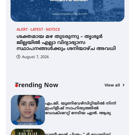
കോമേഴ്സ് എക്സ്പോയുമായി
എസ് എൻ ഹയർ സെക്കൻഡറി
വിദ്യാർത്ഥികൾ
ALERT
LATEST
NOTICE
്
ശക്തമായ മഴ തുടരുന്നു – തൃശൂർ
സർഗ്ഗസാഹിതി- കവിതാസംഗമം
2026 കവിതാ ചർച്ച കാട്ടൂർ, ടി. കെ.
ജില്ലയിൽ എല്ലാ വിദ്യാഭ്യാസ
ബാലൻ ഹാളിൽ 16ന്
സ്ഥാപനങ്ങൾക്കും ശനിയാഴ്ച അവധി
August 7, 2026
ശക്തമായ മഴ തുടരുന്നു – തൃശൂർ
ജില്ലയിൽ എല്ലാ വിദ്യാഭ്യാസ
സ്ഥാപനങ്ങൾക്കും ശനിയാഴ്ച
അവധി
Trending Now
View all
A
എം.ജി. യൂണിവേഴ്‌സിറ്റിയിൽ നിന്ന്
എ
ഇംഗ്ളീഷ് സാഹിത്യത്തിൽ
ഡോക്ടറേറ്റ് നേടിയ എൻ. ആര്യ
ഇ
ന