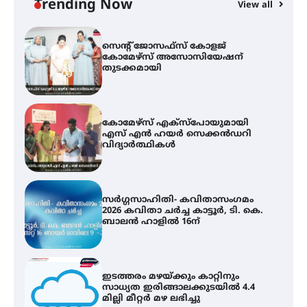
Trending Now
View all
സെന്റ് ജോസഫ്സ് കോളജ്
കോമേഴ്‌സ് അസോസിയേഷന്
തുടക്കമായി
കോമേഴ്സ് എക്സ്പോയുമായി
എസ് എൻ ഹയർ സെക്കൻഡറി
വിദ്യാർത്ഥികൾ
സർഗ്ഗസാഹിതി- കവിതാസംഗമം
2026 കവിതാ ചർച്ച കാട്ടൂർ, ടി. കെ.
ബാലൻ ഹാളിൽ 16ന്
ഇടത്തരം മഴയ്ക്കും കാറ്റിനും
സാധ്യത ഇരിങ്ങാലക്കുടയിൽ 4.4
മില്ലി മീറ്റർ മഴ ലഭിച്ചു