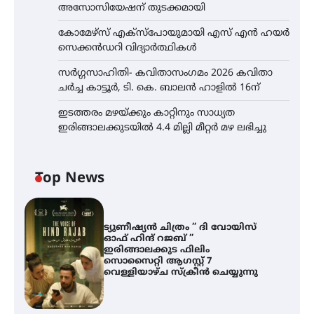
അസോസിയേഷന് തുടക്കമായി
കോമേഴ്സ് എക്സ്പോയുമായി എസ് എൻ ഹയർ
സെക്കൻഡറി വിദ്യാർത്ഥികൾ
സർഗ്ഗസാഹിതി- കവിതാസംഗമം 2026 കവിതാ
ചർച്ച കാട്ടൂർ, ടി. കെ. ബാലൻ ഹാളിൽ 16ന്
ഇടത്തരം മഴയ്ക്കും കാറ്റിനും സാധ്യത
ഇരിങ്ങാലക്കുടയിൽ 4.4 മില്ലി മീറ്റർ മഴ ലഭിച്ചു
Top News
ട്യുണീഷ്യൻ ചിത്രം ” ദി വോയിസ്
ഓഫ് ഹിന്ദ് റജബ് ”
ഇരിങ്ങാലക്കുട ഫിലിം
സൊസൈറ്റി ആഗസ്റ്റ് 7
വെള്ളിയാഴ്ച സ്‌ക്രീൻ ചെയ്യുന്നു