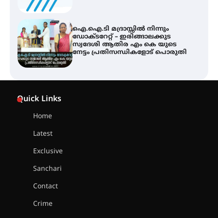
ഐ.ഐ.ടി മദ്രാസ്സിൽ നിന്നും
ഡോക്ടറേറ്റ് – ഇരിങ്ങാലക്കുട
സ്വദേശി ആതിര എം കെ യുടെ
നേട്ടം പ്രതിസന്ധികളോട് പൊരുതി
ട്യുണീഷ്യൻ ചിത്രം ” ദി വോയിസ്
ഓഫ് ഹിന്ദ് റജബ് ” ഇരിങ്ങാലക്കുട
Quick Links
ഫിലിം സൊസൈറ്റി ആഗസ്റ്റ് 7
വെള്ളിയാഴ്ച സ്‌ക്രീൻ ചെയ്യുന്നു
Home
Latest
സെന്റ് ജോസഫ്സ് കോളജ്
കോമേഴ്‌സ് അസോസിയേഷന്
Exclusive
തുടക്കമായി
Sanchari
Contact
കോമേഴ്സ് എക്സ്പോയുമായി
Crime
എസ് എൻ ഹയർ സെക്കൻഡറി
വിദ്യാർത്ഥികൾ