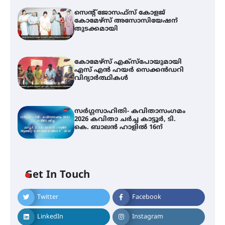
സെന്റ് ജോസഫ്സ് കോളജ്
കോമേഴ്‌സ് അസോസിയേഷന്
തുടക്കമായി
കോമേഴ്സ് എക്സ്പോയുമായി
എസ് എൻ ഹയർ സെക്കൻഡറി
വിദ്യാർത്ഥികൾ
സർഗ്ഗസാഹിതി- കവിതാസംഗമം
2026 കവിതാ ചർച്ച കാട്ടൂർ, ടി.
കെ. ബാലൻ ഹാളിൽ 16ന്
Get In Touch
Twitter
Facebook
LinkedIn
Instagram