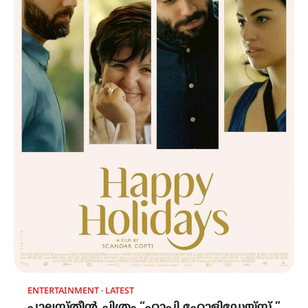
ENTERTAINMENT
LATEST
പാലസ്തീൻ ചിത്രം “ഹാപ്പി ഹോളിഡേയ്സ് ”