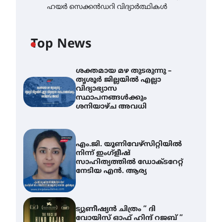
ഹയർ സെക്കൻഡറി വിദ്യാർത്ഥികൾ
Top News
ശക്തമായ മഴ തുടരുന്നു –
തൃശൂർ ജില്ലയിൽ എല്ലാ
വിദ്യാഭ്യാസ
സ്ഥാപനങ്ങൾക്കും
ശനിയാഴ്ച അവധി
എം.ജി. യൂണിവേഴ്‌സിറ്റിയിൽ
നിന്ന് ഇംഗ്ളീഷ്
സാഹിത്യത്തിൽ ഡോക്ടറേറ്റ്
നേടിയ എൻ. ആര്യ
ട്യുണീഷ്യൻ ചിത്രം ” ദി
വോയിസ് ഓഫ് ഹിന്ദ് റജബ് ”