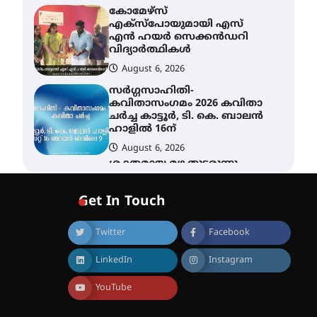
കോമേഴ്സ്
എക്സ്പോയുമായി എസ്
എൻ ഹയർ സെക്കൻഡറി
വിദ്യാർത്ഥികൾ
August 6, 2026
സർഗ്ഗസാഹിതി-
കവിതാസംഗമം 2026 കവിതാ
ചർച്ച കാട്ടൂർ, ടി. കെ. ബാലൻ
ഹാളിൽ 16ന്
August 6, 2026
ശക്തമായ മഴ തുടരുന്നു –
തൃശൂർ ജില്ലയിൽ എല്ലാ
വിദ്യാഭ്യാസ
Get In Touch
സ്ഥാപനങ്ങൾക്കും
ശനിയാഴ്ച അവധി
Twitter
Facebook
August 7, 2026
എം.ജി. യൂണിവേഴ്‌സിറ്റിയിൽ
LinkedIn
Instagram
നിന്ന് ഇംഗ്ളീഷ്
സാഹിത്യത്തിൽ ഡോക്ടറേറ്റ്
നേടിയ എൻ. ആര്യ
YouTube
August 7, 2026
ട്യുണീഷ്യൻ ചിത്രം ” ദി