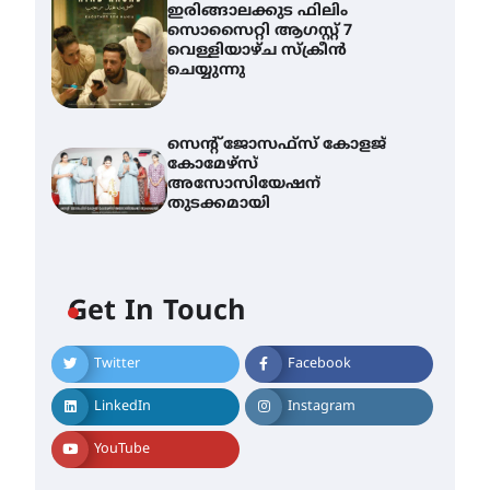
ഇരിങ്ങാലക്കുട ഫിലിം
സൊസൈറ്റി ആഗസ്റ്റ് 7
വെള്ളിയാഴ്ച സ്‌ക്രീൻ
ചെയ്യുന്നു
സെന്റ് ജോസഫ്സ് കോളജ്
കോമേഴ്‌സ്
അസോസിയേഷന്
തുടക്കമായി
Get In Touch
Twitter
Facebook
എം.ജി. യൂണിവേഴ്‌സിറ്റിയിൽ
നിന്ന് ഇംഗ്ളീഷ്
LinkedIn
Instagram
സാഹിത്യത്തിൽ ഡോക്ടറേറ്റ്
നേടിയ എൻ. ആര്യ
YouTube
August 7, 2026
ട്യുണീഷ്യൻ ചിത്രം ” ദി