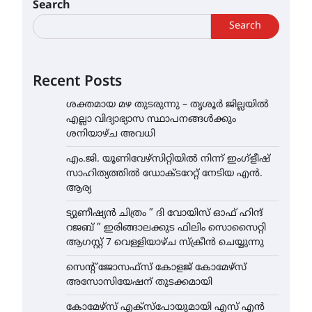
Search
Search
Recent Posts
ശക്തമായ മഴ തുടരുന്നു – തൃശൂർ ജില്ലയിൽ
എല്ലാ വിദ്യാഭ്യാസ സ്ഥാപനങ്ങൾക്കും
ശനിയാഴ്ച അവധി
എം.ജി. യൂണിവേഴ്‌സിറ്റിയിൽ നിന്ന് ഇംഗ്ളീഷ്
സാഹിത്യത്തിൽ ഡോക്ടറേറ്റ് നേടിയ എൻ.
ആര്യ
ട്യുണീഷ്യൻ ചിത്രം ” ദി വോയിസ് ഓഫ് ഹിന്ദ്
റജബ് ” ഇരിങ്ങാലക്കുട ഫിലിം സൊസൈറ്റി
ആഗസ്റ്റ് 7 വെള്ളിയാഴ്ച സ്‌ക്രീൻ ചെയ്യുന്നു
സെന്റ് ജോസഫ്സ് കോളജ് കോമേഴ്‌സ്
അസോസിയേഷന് തുടക്കമായി
കോമേഴ്സ് എക്സ്പോയുമായി എസ് എൻ