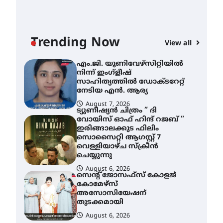
ശക്തമായ മഴ തുടരുന്നു –
തൃശൂർ ജില്ലയിൽ എല്ലാ
വിദ്യാഭ്യാസ
സ്ഥാപനങ്ങൾക്കും
Trending Now
ശനിയാഴ്ച അവധി
View all
AWA
August 7, 2026
എം
എം.ജി. യൂണിവേഴ്‌സിറ്റിയിൽ
നി
നിന്ന് ഇംഗ്ളീഷ്
സാ
സാഹിത്യത്തിൽ ഡോക്ടറേറ്റ്
ന
നേടിയ എൻ. ആര്യ
August 7, 2026
A
ട്യുണീഷ്യൻ ചിത്രം ” ദി
വോയിസ് ഓഫ് ഹിന്ദ് റജബ് ”
ഇരിങ്ങാലക്കുട ഫിലിം
സൊസൈറ്റി ആഗസ്റ്റ് 7
വെള്ളിയാഴ്ച സ്‌ക്രീൻ
ചെയ്യുന്നു
August 6, 2026
സെന്റ് ജോസഫ്സ് കോളജ്
കോമേഴ്‌സ്
അസോസിയേഷന്
തുടക്കമായി
August 6, 2026