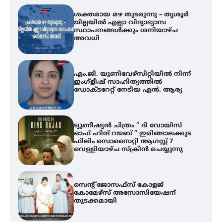
ശക്തമായ മഴ തുടരുന്നു – തൃശൂർ
ജില്ലയിൽ എല്ലാ വിദ്യാഭ്യാസ
സ്ഥാപനങ്ങൾക്കും ശനിയാഴ്ച
അവധി
എം.ജി. യൂണിവേഴ്‌സിറ്റിയിൽ നിന്ന്
ഇംഗ്ളീഷ് സാഹിത്യത്തിൽ
ഡോക്ടറേറ്റ് നേടിയ എൻ. ആര്യ
ട്യുണീഷ്യൻ ചിത്രം ” ദി വോയിസ്
ഓഫ് ഹിന്ദ് റജബ് ” ഇരിങ്ങാലക്കുട
ഫിലിം സൊസൈറ്റി ആഗസ്റ്റ് 7
വെള്ളിയാഴ്ച സ്‌ക്രീൻ ചെയ്യുന്നു
സെന്റ് ജോസഫ്സ് കോളജ്
കോമേഴ്‌സ് അസോസിയേഷന്
തുടക്കമായി