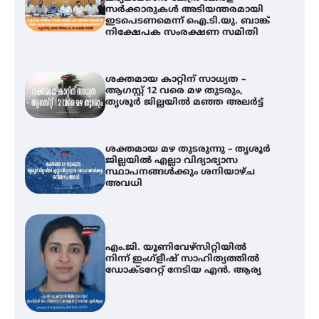
സർക്കാരുകൾ അടിയന്തരമായി
ഇടപെടണമെന്ന് ഐ.ടി.യു. ബാങ്ക്
നിക്ഷേപക സംരക്ഷണ സമിതി
ശക്തമായ കാറ്റിന് സാധ്യത –
ആഗസ്റ്റ് 12 വരെ മഴ തുടരും,
തൃശൂർ ജില്ലയിൽ മഞ്ഞ അലർട്ട്
ശക്തമായ മഴ തുടരുന്നു – തൃശൂർ
ജില്ലയിൽ എല്ലാ വിദ്യാഭ്യാസ
സ്ഥാപനങ്ങൾക്കും ശനിയാഴ്ച
അവധി
എം.ജി. യൂണിവേഴ്‌സിറ്റിയിൽ
നിന്ന് ഇംഗ്ളീഷ് സാഹിത്യത്തിൽ
ഡോക്ടറേറ്റ് നേടിയ എൻ. ആര്യ