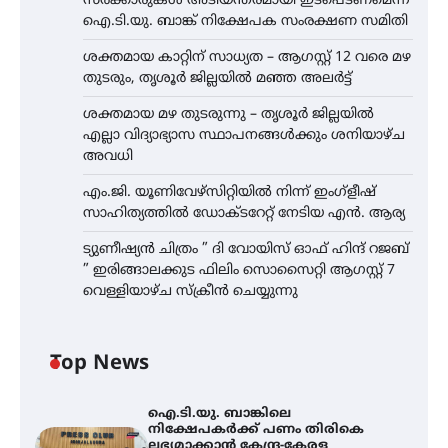
സർക്കാരുകൾ അടിയന്തരമായി ഇടപെടണമെന്ന്
ഐ.ടി.യു. ബാങ്ക് നിക്ഷേപക സംരക്ഷണ സമിതി
ശക്തമായ കാറ്റിന് സാധ്യത – ആഗസ്റ്റ് 12 വരെ മഴ
തുടരും, തൃശൂർ ജില്ലയിൽ മഞ്ഞ അലർട്ട്
ശക്തമായ മഴ തുടരുന്നു – തൃശൂർ ജില്ലയിൽ
എല്ലാ വിദ്യാഭ്യാസ സ്ഥാപനങ്ങൾക്കും ശനിയാഴ്ച
അവധി
എം.ജി. യൂണിവേഴ്‌സിറ്റിയിൽ നിന്ന് ഇംഗ്ളീഷ്
സാഹിത്യത്തിൽ ഡോക്ടറേറ്റ് നേടിയ എൻ. ആര്യ
ട്യുണീഷ്യൻ ചിത്രം ” ദി വോയിസ് ഓഫ് ഹിന്ദ് റജബ്
” ഇരിങ്ങാലക്കുട ഫിലിം സൊസൈറ്റി ആഗസ്റ്റ് 7
വെള്ളിയാഴ്ച സ്‌ക്രീൻ ചെയ്യുന്നു
Top News
ഐ.ടി.യു. ബാങ്കിലെ
നിക്ഷേപകർക്ക് പണം തിരികെ
ലഭ്യമാക്കാൻ കേന്ദ്ര-കേരള