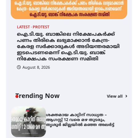
ട്യുണീഷ്യൻ ചിത്രം ” ദി വോയിസ്
ഓഫ് ഹിന്ദ് റജബ് ” ഇരിങ്ങാലക്കുട
ഫിലിം സൊസൈറ്റി ആഗസ്റ്റ് 7
വെള്ളിയാഴ്ച സ്‌ക്രീൻ ചെയ്യുന്നു
LATEST
PROTEST
AL
ഐ.ടി.യു. ബാങ്കിലെ നിക്ഷേപകർക്ക്
ശ
പണം തിരികെ ലഭ്യമാക്കാൻ കേന്ദ്ര-
വ
കേരള സർക്കാരുകൾ അടിയന്തരമായി
സെന്റ് ജോസഫ്സ് കോളജ്
മ
കോമേഴ്‌സ് അസോസിയേഷന്
ഇടപെടണമെന്ന് ഐ.ടി.യു. ബാങ്ക്
തുടക്കമായി
നിക്ഷേപക സംരക്ഷണ സമിതി
August 8, 2026
ഐ.ടി.യു. ബാങ്കിലെ
നിക്ഷേപകർക്ക് പണം തിരികെ
ലഭ്യമാക്കാൻ കേന്ദ്ര-കേരള
സർക്കാരുകൾ അടിയന്തരമായി
ഇടപെടണമെന്ന് ഐ.ടി.യു. ബാങ്ക്
Trending Now
View all
നിക്ഷേപക സംരക്ഷണ സമിതി
്
ശക്തമായ കാറ്റിന് സാധ്യത –
ആഗസ്റ്റ് 12 വരെ മഴ തുടരും,
തൃശൂർ ജില്ലയിൽ മഞ്ഞ അലർട്ട്