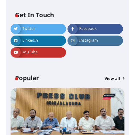
Get In Touch
Twitter
Facebook
LinkedIn
Instagram
ശക്തമായ കാറ്റിന് സാധ്യത –
ആഗസ്റ്റ് 12 വരെ മഴ തുടരും,
YouTube
തൃശൂർ ജില്ലയിൽ മഞ്ഞ അലർട്ട്
ശക്തമായ മഴ തുടരുന്നു – തൃശൂർ
Popular
View all
ജില്ലയിൽ എല്ലാ വിദ്യാഭ്യാസ
സ്ഥാപനങ്ങൾക്കും ശനിയാഴ്ച
അവധി
എം.ജി. യൂണിവേഴ്‌സിറ്റിയിൽ നിന്ന്
ഇംഗ്ളീഷ് സാഹിത്യത്തിൽ
ഡോക്ടറേറ്റ് നേടിയ എൻ. ആര്യ