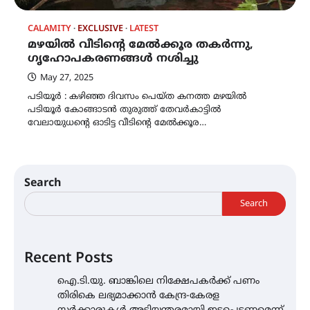
CALAMITY
EXCLUSIVE
LATEST
മഴയിൽ വീടിന്റെ മേൽക്കൂര തകർന്നു,
ഗൃഹോപകരണങ്ങൾ നശിച്ചു
May 27, 2025
പടിയൂർ : കഴിഞ്ഞ ദിവസം പെയ്ത കനത്ത മഴയിൽ
പടിയൂർ കോങ്ങാടൻ തുരുത്ത് തേവർകാട്ടിൽ
വേലായുധന്റെ ഓടിട്ട വീടിന്റെ മേൽക്കൂര…
Search
Search
Recent Posts
ഐ.ടി.യു. ബാങ്കിലെ നിക്ഷേപകർക്ക് പണം
തിരികെ ലഭ്യമാക്കാൻ കേന്ദ്ര-കേരള