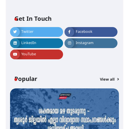
Get In Touch
Twitter
Facebook
എം.ജി. യൂണിവേഴ്‌സിറ്റിയിൽ നിന്ന്
ഇംഗ്ളീഷ് സാഹിത്യത്തിൽ
LinkedIn
Instagram
ഡോക്ടറേറ്റ് നേടിയ എൻ. ആര്യ
YouTube
ട്യുണീഷ്യൻ ചിത്രം ” ദി വോയിസ്
ഓഫ് ഹിന്ദ് റജബ് ” ഇരിങ്ങാലക്കുട
ഫിലിം സൊസൈറ്റി ആഗസ്റ്റ് 7
Popular
View all
വെള്ളിയാഴ്ച സ്‌ക്രീൻ ചെയ്യുന്നു
സെന്റ് ജോസഫ്സ് കോളജ്
കോമേഴ്‌സ് അസോസിയേഷന്
തുടക്കമായി