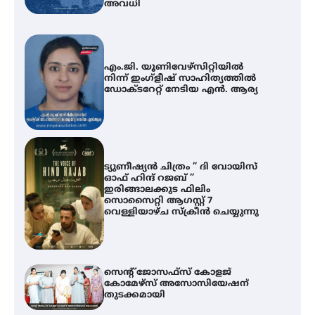
അവധി
എം.ജി. യൂണിവേഴ്‌സിറ്റിയിൽ
നിന്ന് ഇംഗ്ളീഷ് സാഹിത്യത്തിൽ
ഡോക്ടറേറ്റ് നേടിയ എൻ. ആര്യ
ട്യുണീഷ്യൻ ചിത്രം ” ദി വോയിസ്
ഓഫ് ഹിന്ദ് റജബ് ”
ഇരിങ്ങാലക്കുട ഫിലിം
സൊസൈറ്റി ആഗസ്റ്റ് 7
വെള്ളിയാഴ്ച സ്‌ക്രീൻ ചെയ്യുന്നു
സെന്റ് ജോസഫ്സ് കോളജ്
കോമേഴ്‌സ് അസോസിയേഷന്
തുടക്കമായി