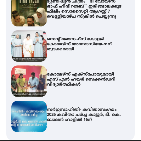
ട്യുണീഷ്യൻ ചിത്രം ” ദി വോയിസ്
ഓഫ് ഹിന്ദ് റജബ് ” ഇരിങ്ങാലക്കുട
ഫിലിം സൊസൈറ്റി ആഗസ്റ്റ് 7
വെള്ളിയാഴ്ച സ്‌ക്രീൻ ചെയ്യുന്നു
സെന്റ് ജോസഫ്സ് കോളജ്
കോമേഴ്‌സ് അസോസിയേഷന്
തുടക്കമായി
കോമേഴ്സ് എക്സ്പോയുമായി
എസ് എൻ ഹയർ സെക്കൻഡറി
വിദ്യാർത്ഥികൾ
സർഗ്ഗസാഹിതി- കവിതാസംഗമം
2026 കവിതാ ചർച്ച കാട്ടൂർ, ടി. കെ.
ബാലൻ ഹാളിൽ 16ന്