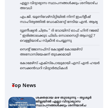
എല്ലാ വിദ്യാഭ്യാസ സ്ഥാപനങ്ങൾക്കും ശനിയാഴ്ച
അവധി
എം.ജി. യൂണിവേഴ്‌സിറ്റിയിൽ നിന്ന് ഇംഗ്ളീഷ്
സാഹിത്യത്തിൽ ഡോക്ടറേറ്റ് നേടിയ എൻ. ആര്യ
ട്യുണീഷ്യൻ ചിത്രം ” ദി വോയിസ് ഓഫ് ഹിന്ദ് റജബ്
” ഇരിങ്ങാലക്കുട ഫിലിം സൊസൈറ്റി ആഗസ്റ്റ് 7
വെള്ളിയാഴ്ച സ്‌ക്രീൻ ചെയ്യുന്നു
സെന്റ് ജോസഫ്സ് കോളജ് കോമേഴ്‌സ്
അസോസിയേഷന് തുടക്കമായി
കോമേഴ്സ് എക്സ്പോയുമായി എസ് എൻ ഹയർ
സെക്കൻഡറി വിദ്യാർത്ഥികൾ
Top News
ശക്തമായ മഴ തുടരുന്നു – തൃശൂർ
ജില്ലയിൽ എല്ലാ വിദ്യാഭ്യാസ
സ്ഥാപനങ്ങൾക്കും ശനിയാഴ്ച