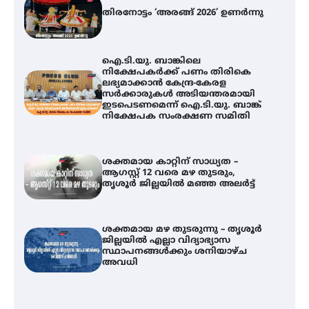
തിരനോട്ടം ‘അരങ്ങ് 2026’ ഉണർന്നു
ഐ.ടി.യു. ബാങ്കിലെ
നിക്ഷേപകർക്ക് പണം തിരികെ
ലഭ്യമാക്കാൻ കേന്ദ്ര-കേരള
സർക്കാരുകൾ അടിയന്തരമായി
ഇടപെടണമെന്ന് ഐ.ടി.യു. ബാങ്ക്
നിക്ഷേപക സംരക്ഷണ സമിതി
ശക്തമായ കാറ്റിന് സാധ്യത –
ആഗസ്റ്റ് 12 വരെ മഴ തുടരും,
തൃശൂർ ജില്ലയിൽ മഞ്ഞ അലർട്ട്
ശക്തമായ മഴ തുടരുന്നു – തൃശൂർ
ജില്ലയിൽ എല്ലാ വിദ്യാഭ്യാസ
സ്ഥാപനങ്ങൾക്കും ശനിയാഴ്ച
അവധി