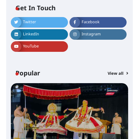
ഐ.ടി.യു. ബാങ്കിലെ
Get In Touch
നിക്ഷേപകർക്ക് പണം തിരികെ
ലഭ്യമാക്കാൻ കേന്ദ്ര-കേരള
സർക്കാരുകൾ അടിയന്തരമായി
Twitter
Facebook
ഇടപെടണമെന്ന് ഐ.ടി.യു. ബാങ്ക്
നിക്ഷേപക സംരക്ഷണ സമിതി
LinkedIn
Instagram
YouTube
ശക്തമായ കാറ്റിന് സാധ്യത –
ആഗസ്റ്റ് 12 വരെ മഴ തുടരും,
തൃശൂർ ജില്ലയിൽ മഞ്ഞ അലർട്ട്
Popular
View all
ശക്തമായ മഴ തുടരുന്നു – തൃശൂർ
ജില്ലയിൽ എല്ലാ വിദ്യാഭ്യാസ
സ്ഥാപനങ്ങൾക്കും ശനിയാഴ്ച
അവധി
എം.ജി. യൂണിവേഴ്‌സിറ്റിയിൽ നിന്ന്
ഇംഗ്ളീഷ് സാഹിത്യത്തിൽ
ഡോക്ടറേറ്റ് നേടിയ എൻ. ആര്യ