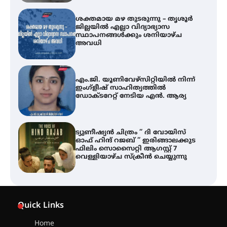
ശക്തമായ മഴ തുടരുന്നു – തൃശൂർ
ജില്ലയിൽ എല്ലാ വിദ്യാഭ്യാസ
സ്ഥാപനങ്ങൾക്കും ശനിയാഴ്ച
അവധി
എം.ജി. യൂണിവേഴ്‌സിറ്റിയിൽ നിന്ന്
ഇംഗ്ളീഷ് സാഹിത്യത്തിൽ
ഡോക്ടറേറ്റ് നേടിയ എൻ. ആര്യ
ട്യുണീഷ്യൻ ചിത്രം ” ദി വോയിസ്
ഓഫ് ഹിന്ദ് റജബ് ” ഇരിങ്ങാലക്കുട
ഫിലിം സൊസൈറ്റി ആഗസ്റ്റ് 7
വെള്ളിയാഴ്ച സ്‌ക്രീൻ ചെയ്യുന്നു
തിരനോട്ടം ‘അരങ്ങ് 2026’ ഉണർന്നു
Quick Links
Home