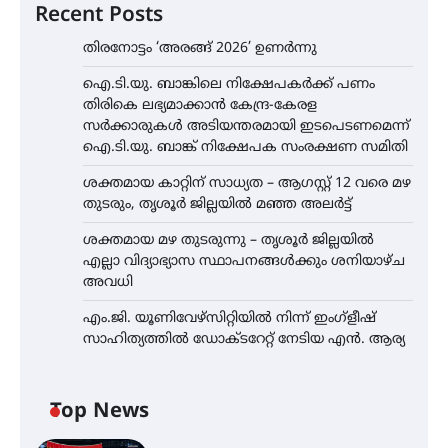
Recent Posts
തിരനോട്ടം ‘അരങ്ങ് 2026’ ഉണർന്നു
ഐ.ടി.യു. ബാങ്കിലെ നിക്ഷേപകർക്ക് പണം
തിരികെ ലഭ്യമാക്കാൻ കേന്ദ്ര-കേരള
സർക്കാരുകൾ അടിയന്തരമായി ഇടപെടണമെന്ന്
ഐ.ടി.യു. ബാങ്ക് നിക്ഷേപക സംരക്ഷണ സമിതി
ശക്തമായ കാറ്റിന് സാധ്യത – ആഗസ്റ്റ് 12 വരെ മഴ
തുടരും, തൃശൂർ ജില്ലയിൽ മഞ്ഞ അലർട്ട്
ശക്തമായ മഴ തുടരുന്നു – തൃശൂർ ജില്ലയിൽ
എല്ലാ വിദ്യാഭ്യാസ സ്ഥാപനങ്ങൾക്കും ശനിയാഴ്ച
അവധി
എം.ജി. യൂണിവേഴ്‌സിറ്റിയിൽ നിന്ന് ഇംഗ്ളീഷ്
സാഹിത്യത്തിൽ ഡോക്ടറേറ്റ് നേടിയ എൻ. ആര്യ
Top News