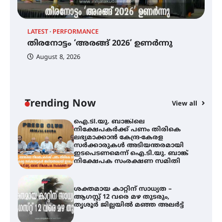
ട്യുണീഷ്യൻ ചിത്രം ” ദി വോയിസ്
ഓഫ് ഹിന്ദ് റജബ് ” ഇരിങ്ങാലക്കുട
LATEST
PERFORMANCE
EX
ഫിലിം സൊസൈറ്റി ആഗസ്റ്റ് 7
തിരനോട്ടം ‘അരങ്ങ് 2026’ ഉണർന്നു
വെള്ളിയാഴ്ച സ്‌ക്രീൻ ചെയ്യുന്നു
ഐ
പ
August 8, 2026
ി
ക
ഇ
ന
തിരനോട്ടം ‘അരങ്ങ് 2026’ ഉണർന്നു
Trending Now
View all
ഐ.ടി.യു. ബാങ്കിലെ
നിക്ഷേപകർക്ക് പണം തിരികെ
ലഭ്യമാക്കാൻ കേന്ദ്ര-കേരള
സർക്കാരുകൾ അടിയന്തരമായി
ഇടപെടണമെന്ന് ഐ.ടി.യു. ബാങ്ക്
നിക്ഷേപക സംരക്ഷണ സമിതി
ശക്തമായ കാറ്റിന് സാധ്യത –
ആഗസ്റ്റ് 12 വരെ മഴ തുടരും,
തൃശൂർ ജില്ലയിൽ മഞ്ഞ അലർട്ട്