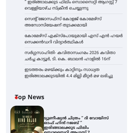
” ഇരിങ്ങാലക്കുട ഫിലിം സൊസൈറ്റി ആഗസ്റ്റ് 7
വെള്ളിയാഴ്ച സ്‌ക്രീൻ ചെയ്യുന്നു
സെന്റ് ജോസഫ്സ് കോളജ് കോമേഴ്‌സ്
അസോസിയേഷന് തുടക്കമായി
കോമേഴ്സ് എക്സ്പോയുമായി എസ് എൻ ഹയർ
സെക്കൻഡറി വിദ്യാർത്ഥികൾ
സർഗ്ഗസാഹിതി- കവിതാസംഗമം 2026 കവിതാ
ചർച്ച കാട്ടൂർ, ടി. കെ. ബാലൻ ഹാളിൽ 16ന്
ഇടത്തരം മഴയ്ക്കും കാറ്റിനും സാധ്യത
ഇരിങ്ങാലക്കുടയിൽ 4.4 മില്ലി മീറ്റർ മഴ ലഭിച്ചു
Top News
ട്യുണീഷ്യൻ ചിത്രം ” ദി വോയിസ്
ഓഫ് ഹിന്ദ് റജബ് ”
ഇരിങ്ങാലക്കുട ഫിലിം
സൊസൈറ്റി ആഗസ്റ്റ് 7