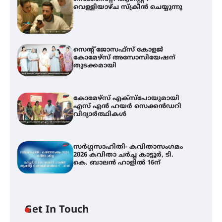
വെള്ളിയാഴ്ച സ്‌ക്രീൻ ചെയ്യുന്നു
സെന്റ് ജോസഫ്സ് കോളജ്
കോമേഴ്‌സ് അസോസിയേഷന്
തുടക്കമായി
കോമേഴ്സ് എക്സ്പോയുമായി
എസ് എൻ ഹയർ സെക്കൻഡറി
വിദ്യാർത്ഥികൾ
സർഗ്ഗസാഹിതി- കവിതാസംഗമം
2026 കവിതാ ചർച്ച കാട്ടൂർ, ടി.
കെ. ബാലൻ ഹാളിൽ 16ന്
Get In Touch