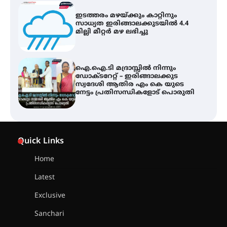
ഇടത്തരം മഴയ്ക്കും കാറ്റിനും
സാധ്യത ഇരിങ്ങാലക്കുടയിൽ 4.4
മില്ലി മീറ്റർ മഴ ലഭിച്ചു
ഐ.ഐ.ടി മദ്രാസ്സിൽ നിന്നും
ഡോക്ടറേറ്റ് – ഇരിങ്ങാലക്കുട
സ്വദേശി ആതിര എം കെ യുടെ
നേട്ടം പ്രതിസന്ധികളോട് പൊരുതി
ട്യുണീഷ്യൻ ചിത്രം ” ദി വോയിസ്
ഓഫ് ഹിന്ദ് റജബ് ” ഇരിങ്ങാലക്കുട
Quick Links
ഫിലിം സൊസൈറ്റി ആഗസ്റ്റ് 7
വെള്ളിയാഴ്ച സ്‌ക്രീൻ ചെയ്യുന്നു
Home
Latest
സെന്റ് ജോസഫ്സ് കോളജ്
കോമേഴ്‌സ് അസോസിയേഷന്
Exclusive
തുടക്കമായി
Sanchari