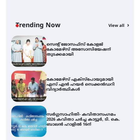
ട്യുണീഷ്യൻ ചിത്രം ” ദി വോയിസ്
ഓഫ് ഹിന്ദ് റജബ് ” ഇരിങ്ങാലക്കുട
ഫിലിം സൊസൈറ്റി ആഗസ്റ്റ് 7
വെള്ളിയാഴ്ച സ്‌ക്രീൻ ചെയ്യുന്നു
Trending Now
View all
സെന്റ് ജോസഫ്സ് കോളജ്
കോമേഴ്‌സ് അസോസിയേഷന്
തുടക്കമായി
കോമേഴ്സ് എക്സ്പോയുമായി
എസ് എൻ ഹയർ സെക്കൻഡറി
വിദ്യാർത്ഥികൾ
സർഗ്ഗസാഹിതി- കവിതാസംഗമം
2026 കവിതാ ചർച്ച കാട്ടൂർ, ടി. കെ.
ബാലൻ ഹാളിൽ 16ന്